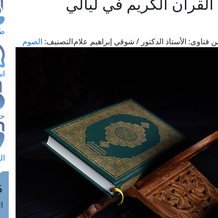
القرآن الكريم في ليالي
طل
ن فتاوى:
الأستاذ الدكتور / شوقي إبراهيم علام
التصنيف:
الصوم
اس
حج
ال
م
الق