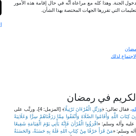
دخول الجنة. وهذا كله مع مراعاة أنَّه في حال إقامة هذه الأمور
التعليمات التي تقررها الجهات المختصة بهذا الشأن.
ا
رمضان
لاجتماع لذلك
الكريم في رمضان
له
، فقال تعالى: ﴿
وَرَتِّلِ الْقُرْءَانَ تَرْتِيلًا
﴾ [المزمل: 4]، ورتَّب على
لُونَ كِتَابَ اللَّهِ وَأَقَامُوا الصَّلَاةَ وَأَنْفَقُوا مِمَّا رَزَقْنَاهُمْ سِرًّا وَعَلَانِيَةً
اقْرَؤُوا الْقُرْآنَ فَإِنَّهُ يَأْتِي يَوْمَ الْقِيَامَةِ شَفِيعًا
له وسلم: «
مَنْ قَرَأَ حَرْفًا مِنْ كِتَابِ اللهِ فَلَهُ بِهِ حَسَنَةٌ، وَالحَسَنَةُ