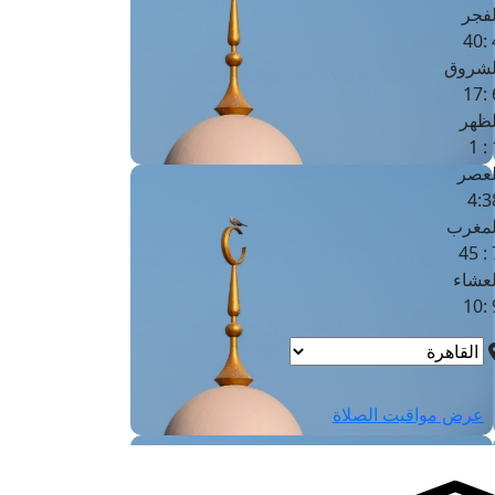
لفجر
4
لشروق
6
لظهر
1
لعصر
4:3
لمغرب
7 
لعشاء
9
عرض مواقيت الصلاة