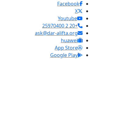
Facebook
X
Youtube
+20 2 25970400
ask@dar-alifta.org
huawei
App Store
Google Play