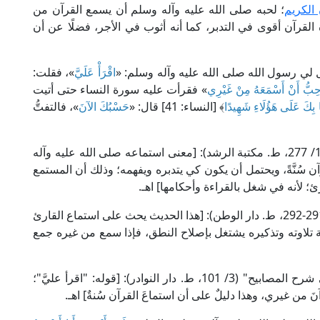
 الكريم
؛ لحبه صلى الله عليه وآله وسلم أن يسمع القرآن من
لقرآن أقوى في التدبر، كما أنه أثوب في الأجر، فضلًا عن أن
 لي رسول الله صلى الله عليه وآله وسلم: «
اقْرَأْ عَلَيَّ
»، فقلت:
ُحِبُّ أَنْ أَسْمَعَهُ مِنْ غَيْرِي
» فقرأت عليه سورة النساء حتى أتيت
َا بِكَ عَلَى هَؤُلَاءِ شَهِيدًا
﴾ [النساء: 41] قال: «
حَسْبُكَ الآنَ
»، فالتفتُّ
قال العلامة ابن بطال في "شرح صحيح البخاري" (10/ 277، ط. مكتبة الرشد): [معنى استماعه صلى الله عليه وآله
 سُنَّةً، ويحتمل أن يكون كي يتدبره ويفهمه؛ وذلك أن المستمع
 لأنه في شغل بالقراءة وأحكامها] اهـ.
وقال الحافظ ابن الجوزي في "كشف المشكل" (1/ 291-292، ط. دار الوطن): [هذا الحديث يحث على استماع القارئ
ة تلاوته وتذكيره يشتغل بإصلاح النطق، فإذا سمع من غيره جمع
وقال العلامة مظهر الدين الزَّيْداني في "المفاتيح في شرح المصابيح" (3/ 101، ط. دار النوادر): [قوله: "اقرأ عليَّ"؛
 من غيري، وهذا دليلٌ على أن استماعَ القرآن سُنةٌ] اهـ.