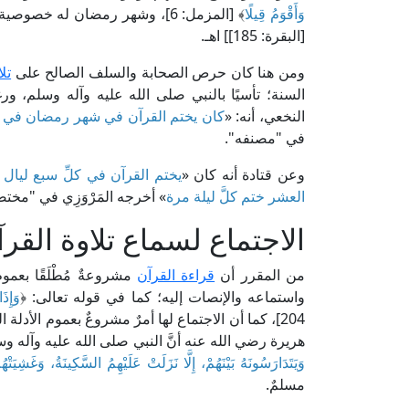
وَأَقْوَمُ قِيلًا
﴾ [المزمل: 6]، وشهر رمضان له خصوصية بالقرآن؛ كما قال تعالى: ﴿
[البقرة: 185]] اهـ.
ومن هنا كان حرص الصحابة والسلف الصالح على
تل
السنة؛ تأسيًا بالنبي صلى الله عليه وآله وسلم، و
النخعي، أنه: «
كان يختم القرآن في شهر رمضان في كلّ
في "مصنفه".
وعن قتادة أنه كان «
يختم القرآن في كلِّ سبع ليال
العشر ختم كلَّ ليلة مرة
» أخرجه المَرْوَزِي في "مختص
الاجتماع لسماع تلاوة الق
من المقرر أن
قراءة القرآن
مشروعةٌ مُطْلَقًا بعمو
واستماعه والإنصات إليه؛ كما في قوله تعالى: ﴿
وَإِذَ
204]، كما أن الاجتماع لها أمرٌ مشروعٌ بعموم الأدل
هريرة رضي الله عنه أنَّ النبي صلى الله عليه وآله و
وَيَتَدَارَسُونَهُ بَيْنَهُمْ، إِلَّا نَزَلَتْ عَلَيْهِمُ السَّكِينَةُ، وَغَشِيَتْ
مسلمٌ.