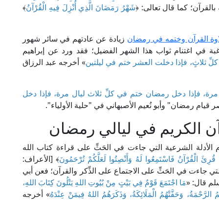
شَهْرُ رَمَضَانَ الَّذِي أُنْزِلَ فِيهِ الْقُرْآنُ
﴾
اوة القرآن وختمه في رمضان
زيادة عن عادتهم في سائر شهور
رغبة في اغتنام ثواب هذا الشهر الفضيل؛ فقد ورد عن إبراهيم
ِ ثلاثٍ، فإذا دخلت العشر ختم في ليلتين
» أخرجه عبد الرزاق
 مرة، فإذا دخل رمضان ختم في كلِّ ثلاث ليال مرة، فإذا دخل
ر قيام رمضان" وأبو نُعيم الأصبهاني في "حلية الأولياء".
رآن الكريم في ليالي رمضان
م الأدلة الشرعية التي جاءت في الحَثِّ على قراءة كتاب الله
ا قُرِئَ الْقُرْآنُ فَاسْتَمِعُوا لَهُ وَأَنْصِتُوا لَعَلَّكُمْ تُرْحَمُونَ
﴾ [الأعراف:
ة التي جاءت في الحَثِّ على الاجتماع على الذِّكر والقرآن؛ فعن أبي
سلم قال: «
مَا اجْتَمَعَ قَوْمٌ فِي بَيْتٍ مِنْ بُيُوتِ اللهِ يَتْلُونَ كِتَابَ اللهِ،
هُمُ الرَّحْمَةُ، وَحَفَّتْهُمُ الْمَلَائِكَةُ، وَذَكَرَهُمُ اللهُ فِيمَنْ عِنْدَهُ
» أخرجه