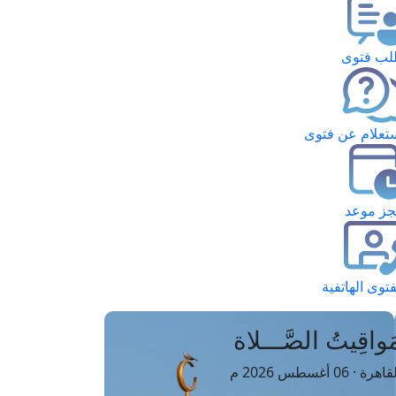
ب فتوى
تعلام عن فتوى
ز موعد
فتوى الهاتفية
َواقِيتُ الصَّـــلاة
اهرة · 06 أغسطس 2026 م