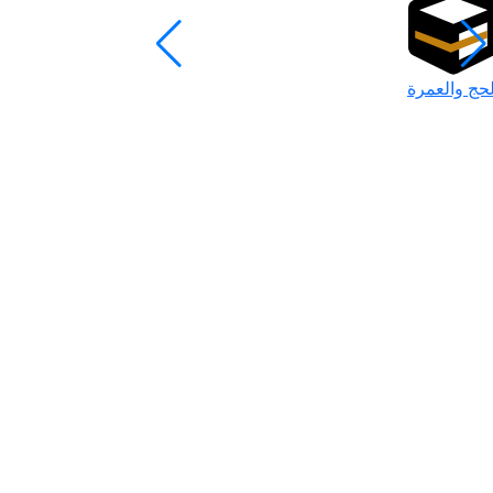
لحج والعمرة
رمضان