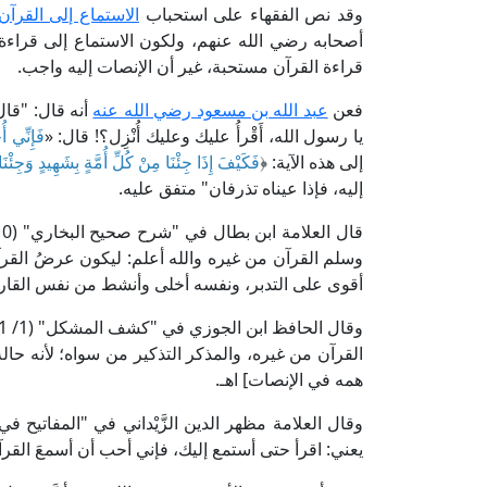
وقد نص الفقهاء على استحباب
الاستماع إلى القرآن
أصحابه رضي الله عنهم، ولكون الاستماع إلى قراءة ا
قراءة القرآن مستحبة، غير أن الإنصات إليه واجب.
فعن
عبد الله بن مسعود رضي الله عنه
أنه قال: "قال
يا رسول الله، أَقْرأُ عليك وعليك أُنْزِل؟! قال: «
فَإِنِّي أ
إلى هذه الآية: ﴿
فَكَيْفَ إِذَا جِئْنَا مِنْ كُلِّ أُمَّةٍ بِشَهِيدٍ وَجِئْن
إليه، فإذا عيناه تذرفان" متفق عليه.
وسلم القرآن من غيره والله أعلم: ليكون عرضُ القرآن
أقوى على التدبر، ونفسه أخلى وأنشط من نفس القارئ؛
القرآن من غيره، والمذكر التذكير من سواه؛ لأنه حال
همه في الإنصات] اهـ.
يعني: اقرأ حتى أستمع إليك، فإني أحب أن أسمعَ القرآنَ