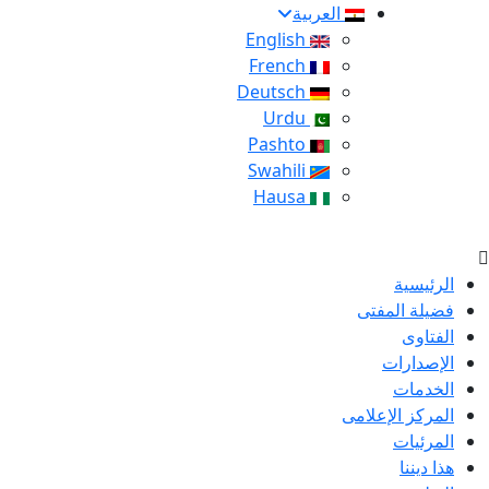
العربية
English
French
Deutsch
Urdu
Pashto
Swahili
Hausa
الرئيسية
فضيلة المفتى
الفتاوى
الإصدارات
الخدمات
المركز الإعلامى
المرئيات
هذا ديننا