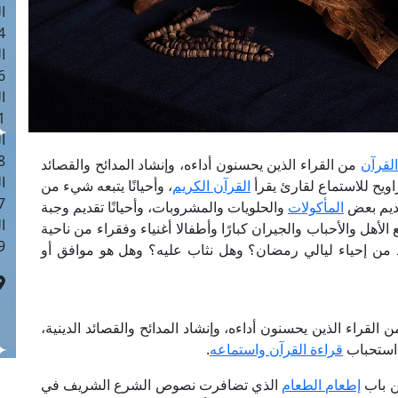
ا
 :40
ا
 :17
ا
 : 1
ا
8
لقرآن
من القراء الذين يحسنون أداءه، وإنشاد المدائح والقصائد
ا
راويح للاستماع لقارئ يقرأ
القرآن الكريم
، وأحيانًا يتبعه شيء من
: 45
ديم بعض
المأكولات
والحلويات والمشروبات، وأحيانًا تقديم وجبة
ا
الأهل والأحباب والجيران كبارًا وأطفالا أغنياء وفقراء من ناحية
 :10
ن إحياء ليالي رمضان؟ وهل نثاب عليه؟ وهل هو موافق أو
 القراء الذين يحسنون أداءه، وإنشاد المدائح والقصائد الدينية،
ى استحباب
قراءة القرآن واستماعه
.
من باب
إطعام الطعام
الذي تضافرت نصوص الشرع الشريف في