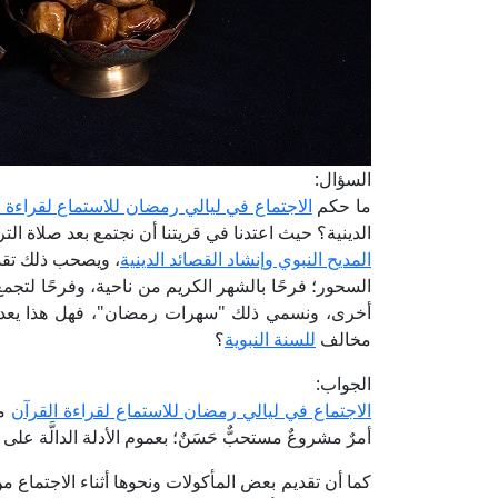
السؤال:
ما حكم
الاجتماع في ليالي رمضان للاستماع لقراءة ا
الدينية؟ حيث اعتدنا في قريتنا أن نجتمع بعد صلاة الت
المديح النبوي وإنشاد القصائد الدينية
، ويصحب ذلك تق
السحور؛ فرحًا بالشهر الكريم من ناحية، وفرحًا لتجمع 
أخرى، ونسمي ذلك "سهرات رمضان"، فهل هذا يعد م
مخالف
للسنة النبوية
؟
الجواب:
الاجتماع في ليالي رمضان للاستماع لقراءة القرآن
من
أمرٌ مشروعٌ مستحبٌّ حَسَنٌ؛ بعموم الأدلة الدالَّة عل
كما أن تقديم بعض المأكولات ونحوها أثناء الاجتماع 