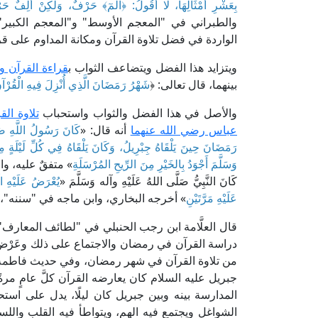
بِعَشْرِ أَمْثَالِهَا، لَا أَقُولُ: ﴿
الٓمٓ
﴾ حَرْفٌ، وَلَكِنْ أَلِفٌ حَ
والطبراني في "المعجم الأوسط" و"المعجم الكبير"
الواردة في فضل تلاوة القرآن ومكانة المداوم على قر
ويتزايد هذا الفضل ويتضاعف الثواب ب
قراءة القرآن 
بينهما، قال تعالى: ﴿
شَهْرُ رَمَضَانَ الَّذِي أُنْزِلَ فِيهِ الْقُرْآن
والأصل في هذا الفضل والثواب واستحباب
تلاوة ال
عباس رضي الله عنهما
أنه قال: «
كَانَ رَسُولُ اللَّهِ صَل
رَمَضَانَ حِينَ يَلْقَاهُ جِبْرِيلُ، وَكَانَ يَلْقَاهُ فِي كُلِّ لَيْلَةٍ
وَسَلَّمَ أَجْوَدُ بِالخَيْرِ مِنَ الرِّيحِ المُرْسَلَةِ
» متفقٌ عليه، و
كَانَ النَّبِيُّ صَلَّى اللهُ عَلَيْهِ وآله وَسَلَّمَ «
يُعْرَضُ عَلَيْهِ ا
عَلَيْهِ مَرَّتَيْنِ
» أخرجه البخاري، وابن ماجه في "سننه"، 
دراسة القرآن في رمضان والاجتماع على ذلك وعَرْض 
من تلاوة القرآن في شهر رمضان، وفي حديث فاطمة علي
جبريل عليه السلام كان يعارضه القرآن كلَّ عامٍ م
المدارسة بينه وبين جبريل كان ليلًا، يدل على استحب
الشواغل ويجتمع فيه الهم، ويتواطأ فيه القلب واللسا