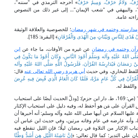
رْفٌ، وَلَامٌ حَرْفٌ، وَمِيمٌ حَرْفٌ
» أخرجه الترمذي في "سننه"،
، والبيهقي في "شعب الإيمان"... إلى غير ذلك من النصوص
اءته عامة.
ومدارسته وختمه في شهر رمضان
؛ للخصوصية والعلاقة الوثيقة
ُ هُدًى لِلنَّاسِ وَبَيِّنَاتٍ مِنَ الْهُدَى وَالْفُرْقَانِ
﴾ [البقرة: 185].
قرآن وختمه في رمضان
عن غيره من الأوقات، ما جاء عن
ابن
َّى اللهُ عَلَيْهِ وآله وَسَلَّمَ أَجْوَدَ النَّاسِ، وَكَانَ أَجْوَدُ مَا يَكُونُ فِي
 مِنْ رَمَضَانَ فَيُدَارِسُهُ القُرْآنَ، فَلَرَسُولُ اللَّهِ صَلَّى اللهُ عَلَيْهِ وآله
اللفظ للبخاري، وفي حديث
أبي هريرة رضي الله تعالى عنه
قال:
لْقُرْآنُ فِي كُلِّ عَامٍ مَرَّةً، فَلَمَّا كَانَ الْعَامُ الَّذِي قُبِضَ فِيهِ عُرِضَ
واللفظ له.
قال العلَّامة ابن رجب الحنبلي في "لطائف المعارف" (ص: 169، ط. دار ابن حزم): [ودلَّ الحديث أيضًا على استحباب
القرآن على مَن هو أحفظ له، وفيه دليل على استحباب الإكثار
ها السلام عن أبيها صلى الله عليه وآله وسلم: أنه أخبرها أن
رةً، وأنه عارضه في عام وفاته مرتين، وفي حديث ابن عباس أن
اب الإكثار من التلاوة في رمضان ليلًا؛ فإن الليل تنقطع فيه
ن على التدبر؛ كما قال تعالى: ﴿
إِنَّ نَاشِئَةَ اللَّيْلِ هِيَ أَشَدُّ وَطْئًا