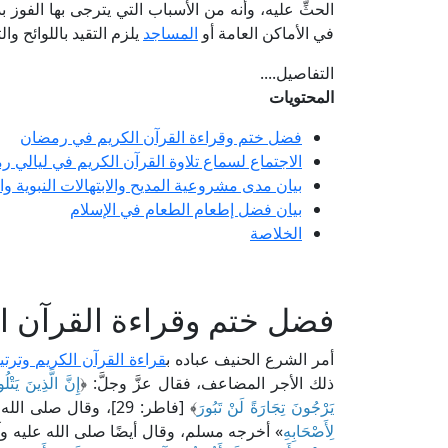
الحثِّ عليه، وأنه من الأسباب التي يترجى بها الفوز ب
في الأماكن العامة أو
المساجد
يلزم التقيد باللوائح و
التفاصيل....
المحتويات
فضل ختم وقراءة القرآن الكريم في رمضان
الاجتماع لسماع تلاوة القرآن الكريم في ليالي 
بيان مدى مشروعية المديح والابتهالات النبوية وا
بيان فضل إطعام الطعام في الإسلام
الخلاصة
فضل ختم وقراءة القرآن 
أمر الشرع الحنيف عباده ب
قراءة القرآن الكريم وترتي
ذلك الأجر المضاعف، فقال عزَّ وجلَّ: ﴿
إِنَّ الَّذِينَ يَتْ
يَرْجُونَ تِجَارَةً لَنْ تَبُورَ
﴾ [فاطر: 29]، وقال صلى الله عليه وآله وسلم: «
لِأَصْحَابِهِ
» أخرجه مسلم، وقال أيضًا صلى الله عليه وآ