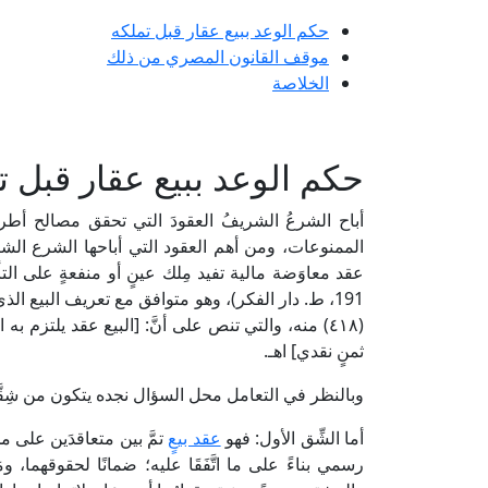
حكم الوعد ببيع عقار قبل تملكه
موقف القانون المصري من ذلك
الخلاصة
حكم الوعد ببيع عقار قبل ت
أباح الشرعُ الشريفُ العقودَ التي تحقق مصالح أطر
الممنوعات، ومن أهم العقود التي أباحها الشرع الشري
(٤١٨) منه، والتي تنص على أنَّ: [البيع عقد يلتزم به 
ثمنٍ نقدي] اهـ.
وبالنظر في التعامل محل السؤال نجده يتكون من شِقَّ
أما الشِّق الأول: فهو
عقد بيعٍ
تمَّ بين متعاقدَين على م
رسمي بناءً على ما اتَّفَقَا عليه؛ ضمانًا لحقوقهما، ومَن