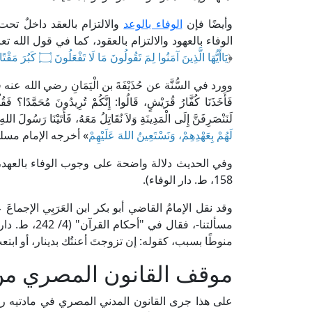
وأيضًا فإن
الوفاء بالوعد
والالتزام بالعقد داخلٌ تحت
الوفاء بالعهود والالتزام بالعقود، كما في قول الله تعا
﴿
يَاأَيُّهَا الَّذِينَ آمَنُوا لِمَ تَقُولُونَ مَا لَا تَفْعَلُونَ ۝ كَبُرَ مَقْتًا عِنْدَ اللَّهِ أَنْ تَقُولُوا مَا لَا تَفْعَلُونَ
وورد في السُّنَّة عن حُذَيْفَةَ بن الْيَمَانِ رضي الله عنه قال: مَا م
فَأَخَذَنَا كُفَّارُ قُرَيْشٍ، قَالُوا: إِنَّكُمْ تُرِيدُونَ مُحَمَّدًا؟ فَقُلْن
لَنَنْصَرِفَنَّ إِلَى الْمَدِينَةِ وَلاَ نُقَاتِلُ مَعَهُ، فَأَتَيْنَا رَسُولَ الله
لَهُمْ بِعَهْدِهِمْ، وَنَسْتَعِينُ اللهَ عَلَيْهِمْ
» أخرجه الإمام مس
158، ط. دار الوفاء).
وقد نقل الإمامُ القاضي أبو بكر ابن العَرَبِي الإجماعَ
مسألتنا-، فقا
منوطًا بسبب، كقوله: إن تزوجتَ أعنتُك بدينار، أو ابتعتَ
موقف القانون المصري من