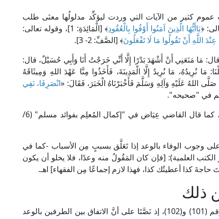
 عموم كثير من الآيات التي وردت ليؤكِّد مدلولُها معنَى طلب
لى: ﴿
يَاأَيُّهَا الَّذِينَ آمَنُوا أَوْفُوا بِالْعُقُودِ
﴾ [الْمَائِدَةِ: 1]، وقوله تعالى:
﴾ [الصَّفِّ: 2- 3].
َنَعَنِي أَنْ أَشْهَدَ بَدْرًا إِلَّا أَنِّي خَرَجْتُ أَنَا وَأَبِي حُسَيْلٌ، قال:
َا: مَا نُرِيدُهُ، مَا نُرِيدُ إِلَّا الْمَدِينَةَ، فَأَخَذُوا مِنَّا عَهْدَ اللهِ وَمِيثَاقَهُ
ِ صَلَّى اللهُ عَلَيْهِ وَآلِهِ وَسَلَّمَ فَأَخْبَرْنَاهُ الْخَبَرَ، فَقَالَ: «
انْصَرِفَا، نَفِي
لم في "صحيحه".
وفي الحديث دلالة واضحة على وجوب الوفاء بالعهد، كما قال القاضي عِيَاض في "إكمال المُعلِم بفوائد مسلم" (6/
 على وجوب الوفاء بالوعد إذا تَعَلَّق بسببٍ مِن الأسباب -كما في
ل في "أحكام القرآن" (4/ 242، ط. دار الكتب العلمية): [فإن كان المَقُولُ منه وعدًا، فلا يخلو أن يكون
 حاجةَ كذا أعطيتُك كذا، فهذا لازم إجماعًا مِن الفقهاء] اهـ.
 ذلك
على هذا جرى القانون المدني المصري في مادتيه رقم (101) و(102)، إذ نَصَّتَا على أنَّ الاتفاق بين الطرفين بالوعد