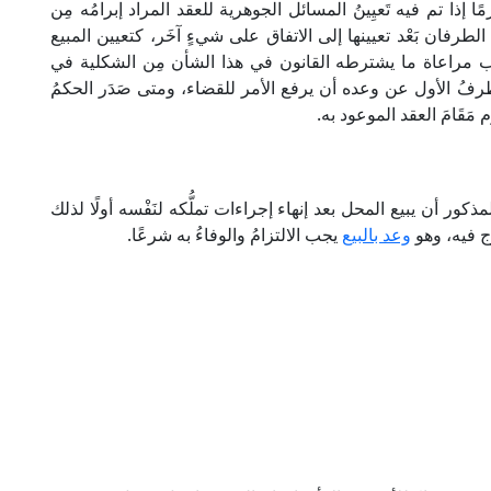
ًا إذا تم فيه تَعيِينُ المسائل الجوهرية للعقد المراد إبرامُه مِن
طرفان بَعْد تعيينها إلى الاتفاق على شيءٍ آخَر، كتعيين المبيع
وب مراعاة ما يشترطه القانون في هذا الشأن مِن الشكلية في
رفُ الأول عن وعده أن يرفع الأمر للقضاء، ومتى صَدَر الحكمُ
َقَامَ العقد الموعود به.
ذكور أن يبيع المحل بعد إنهاء إجراءات تملُّكه لنَفْسه أولًا لذلك
رج فيه، وهو
وعد بالبيع
يجب الالتزامُ والوفاءُ به شرعًا.