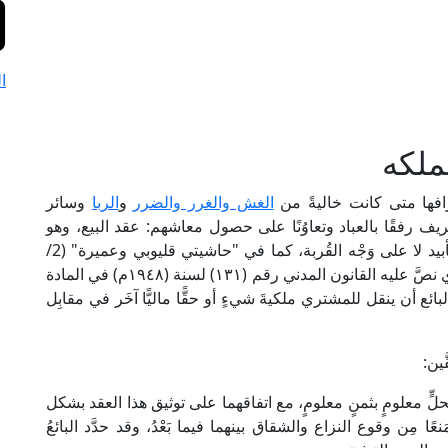
ا
ملكه
افها متى كانت خاليةً من
الغش والغرر والضرر
و
الربا
وسائر
ف رفقًا بالعباد وتعاوُنًا على حصول معاشهم: عقد البيع، وهو
عقد معاوَضة مالية تفيد مِلك عينٍ أو منفعةٍ على التأبيد لا على وَجْه القُربة، كما في "حاشيتي قليوبي وعميرة" (2/
191، ط. دار الفكر)، وهو متوافق مع تعريف البيع الذي نصَّ عليه القانون المدني رقم (١٣١) لسنة (١٩٤٨م) في المادة
البائع أن ينقل للمشتري ملكيةَ شيءٍ أو حقًّا ماليًّا آخَر في مقابِل
ين:
حلٍّ معلومٍ بثمنٍ معلومٍ، مع اتفاقهما على توثيق هذا العقد بشكل
عًا مِن وقوع النزاع والشقاق بينهما فيما بَعْدُ، وقد حدَّد البائعُ