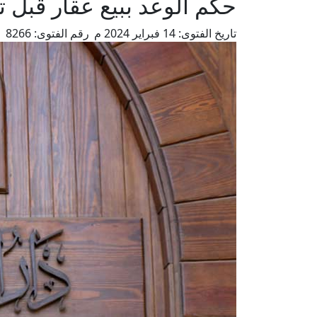
حكم الوعد ببيع عقار قبل ت
تاريخ الفتوى:
14 فبراير 2024 م
رقم الفتوى:
8266
م