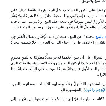
 البيع والتوثيق.
اضَيَا على الثمن المُستَحَق، وتَمَّ البيعُ بينهما، واتَّفَقَا كذلك على
ه القانونية، فإنه يكون بيعًا صحيحًا جائزًا ونافذًا شرعًا، ولا يُؤثِّر
ئي للأوراق ليس شرطًا في صحة عقد البيع، ولا يترتب على تأخره
ابُ والقبولُ اللَّذان يَدُلَّان على حصول الرضا مِن المتعاقدَيْن.
 بالبيع
مختلفٌ عن البيع، حيث يُراد به الْإِخْبَار بإيصال الْخَيْر فِي
الْمُسْتَقْبل، كما في "عمدة القاري" للإمام بدر الدين العَيْنِي (1/ 220، ط. دار إحياء التراث العربي)، فلا يتضمن مجردُ
لسؤال على أن يبيع أحدُهما للآخَر محلًّا معلومًا له بثمنٍ معلومٍ
 دَامَا قد حَدَّدَا أركانَ البيع وشروطَه الأساسية، والوقتَ الذي
تمام البيع الأول فهو جائزٌ شرعًا، ويجب على البائع الالتزامُ بهذا
الأول.
متدَحَهم اللهُ جَلَّ وَعَلَا بحِفظِهم للأمانات، ووفائهم بالعهود
وَعَهْدِهِمْ رَاعُونَ
﴾ [المؤمنون: 8].
قال الإمام ابن كثير في "تفسير القرآن العظيم" (5/ 463، ط. دار طيبة): [أي: إذا اؤتُمِنُوا لم يَخونوا، بل يؤدُّونها إلى