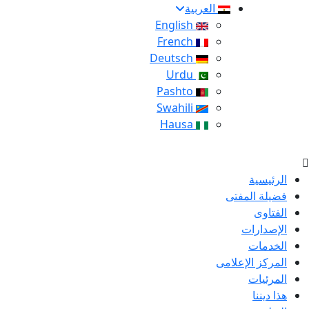
العربية
English
French
Deutsch
Urdu
Pashto
Swahili
Hausa
الرئيسية
فضيلة المفتى
الفتاوى
الإصدارات
الخدمات
المركز الإعلامى
المرئيات
هذا ديننا