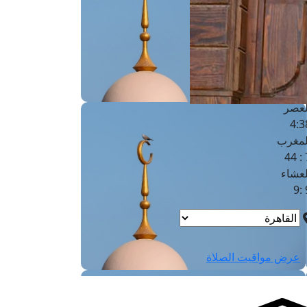
لفجر
4
لشروق
6
لظهر
1
لعصر
4:3
لمغرب
7 
لعشاء
9
عرض مواقيت الصلاة