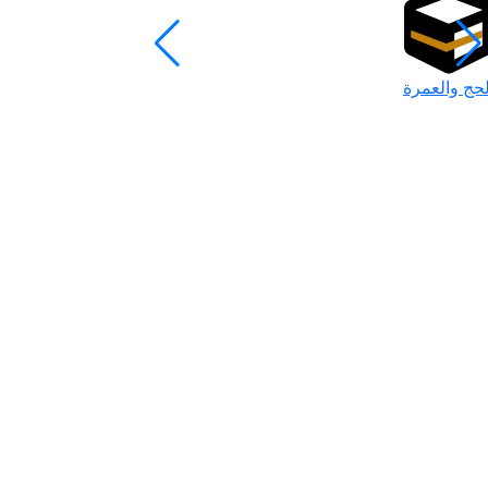
لحج والعمرة
رمضان