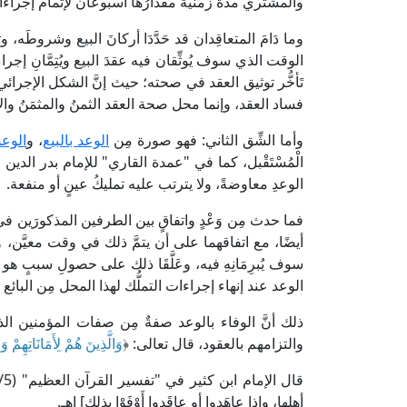
والمشتري مدةً زمنية مقدارُها أسبوعان لإتمام إجراءات
وما دَامَ المتعاقِدان قد حَدَّدَا أركانَ البيع وشروطَه، وتر
الوقت الذي سوف يُوثِّقان فيه عقدَ البيع ويُتِمَّانِ إجراءات
تَأخُّر توثيق العقد في صحته؛ حيث إنَّ الشكل الإجرا
فساد العقد، وإنما محل صحة العقد الثمنُ والمثمَنُ والإيج
وأما الشِّق الثاني: فهو صورة مِن
الوعد بالبيع
، و
الوعد
الوعدِ معاوضةً، ولا يترتب عليه تمليكُ عينٍ أو منفعة.
فما حدث مِن وَعْدٍ واتفاقٍ بين الطرفين المذكورَين في ا
أيضًا، مع اتفاقهما على أن يتمَّ ذلك في وقت معيَّن، وما
سوف يُبرِمَانِهِ فيه، وعَلَّقَا ذلك على حصولِ سببٍ هو إ
الوعد عند إنهاء إجراءات التملُّك لهذا المحل مِن البائع 
ذلك أنَّ الوفاء بالوعد صفةٌ مِن صفات المؤمنين الذين ا
والتزامهم بالعقود، قال تعالى: ﴿
وَالَّذِينَ هُمْ لِأَمَانَاتِهِمْ 
أهلها، وإذا عاهَدوا أو عاقَدوا أَوْفَوْا بذلك] اهـ.