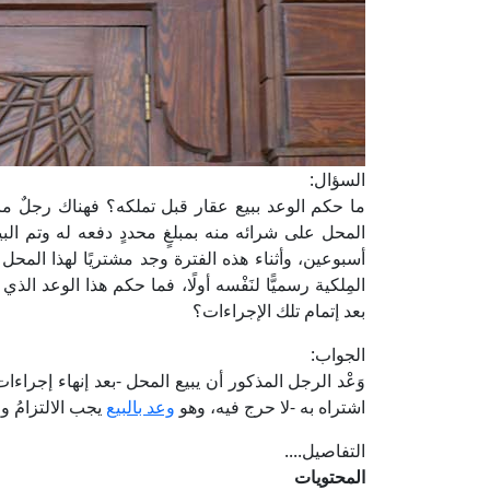
السؤال:
ما حكم الوعد ببيع عقار قبل تملكه؟ فهناك رجلٌ مات 
المحل على شرائه منه بمبلغٍ محددٍ دفعه له وتم البي
أسبوعين، وأثناء هذه الفترة وجد مشتريًا لهذا المحل بمب
المِلكية رسميًّا لنَفْسه أولًا، فما حكم هذا الوعد 
بعد إتمام تلك الإجراءات؟
الجواب:
وَعْد الرجل المذكور أن يبيع المحل -بعد إنهاء إجراءات ت
اشتراه به -لا حرج فيه، وهو
وعد بالبيع
يجب الالتزامُ وا
التفاصيل....
المحتويات