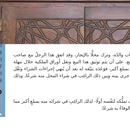
ا
 :41
ا
 :17
ا
 : 1
ا
8
والدُه، وترك محلًّا بالإيجار، وقد اتفق هذا الرجلُ مع صاحب
ا
ع، على أن يتم توثيق هذا البيع ونقل أوراق الملكية خلال مهلة
: 44
لغ أكبر، فوَعَدَه ببَيْعه له بعد أن يُنهي إجراءات الشراء ونَقْل
ا
الذي جرى بينه وبين ذلك الراغِب في شراء المحل منه شرعًا، وذلك
 :9
ملُّكه لنَفْسه أولًا- لذلك الراغِبِ في شرائه منه بمبلغٍ أكبر مما
لوفاءُ به شرعًا.