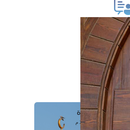
ب فتوى
تعلام عن فتوى
ز موعد
فتوى الهاتفية
َواقِيتُ الصَّـــلاة
اهرة · 07 أغسطس 2026 م