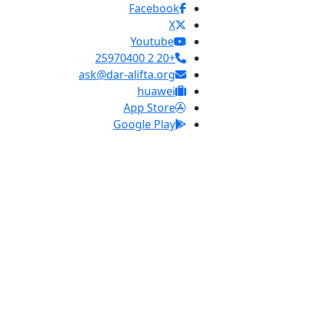
Facebook
X
Youtube
+20 2 25970400
ask@dar-alifta.org
huawei
App Store
Google Play