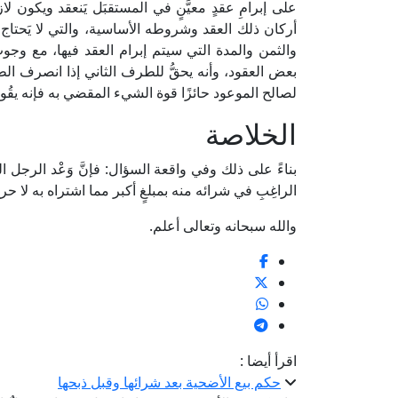
على إبرامِ عقدٍ معيَّنٍ في المستقبَل يَنعقد ويكون لازم
أركان ذلك العقد وشروطه الأساسية، والتي لا يَحتاج ال
والثمن والمدة التي سيتم إبرام العقد فيها، مع وج
بعض العقود، وأنه يحقُّ للطرف الثاني إذا انصرف الط
لصالح الموعود حائزًا قوة الشيء المقضي به فإنه يقُوم م
الخلاصة
بناءً على ذلك وفي واقعة السؤال: فإنَّ وَعْد الرجل الم
الراغِبِ في شرائه منه بمبلغٍ أكبر مما اشتراه به لا ح
والله سبحانه وتعالى أعلم.
اقرأ أيضا :
حكم بيع الأضحية بعد شرائها وقبل ذبحها