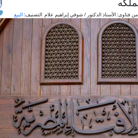
ملكه
ن فتاوى:
الأستاذ الدكتور / شوقي إبراهيم علام
التصنيف:
البيع
طل
اس
حج
ال
م
الق