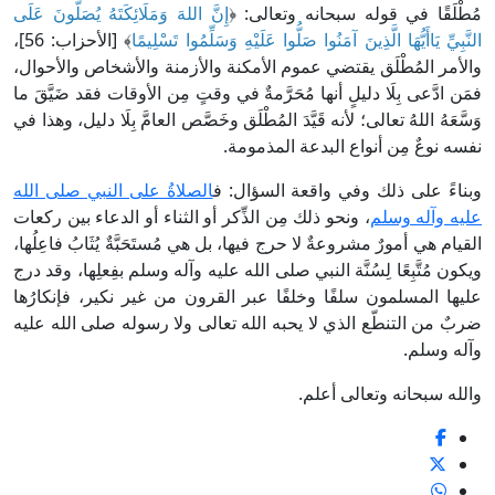
مُطْلَقًا في قوله سبحانه وتعالى: ﴿
إِنَّ اللهَ وَمَلَائِكَتَهُ يُصَلُّونَ عَلَى
النَّبِيِّ يَاأَيُّهَا الَّذِينَ آمَنُوا صَلُّوا عَلَيْهِ وَسَلِّمُوا تَسْلِيمًا
﴾ [الأحزاب: 56]،
والأمر المُطْلَق يقتضي عموم الأمكنة والأزمنة والأشخاص والأحوال،
فمَن ادَّعى بِلَا دليلٍ أنها مُحَرَّمةٌ في وقتٍ مِن الأوقات فقد ضَيَّقَ ما
وَسَّعَهُ اللهُ تعالى؛ لأنه قَيَّدَ المُطْلَق وخَصَّص العامَّ بِلَا دليل، وهذا في
نفسه نوعٌ مِن أنواع البدعة المذمومة.
وبناءً على ذلك وفي واقعة السؤال: ف
الصلاةُ على النبي صلى الله
عليه وآله وسلم
، ونحو ذلك مِن الذِّكر أو الثناء أو الدعاء بين ركعات
القيام هي أمورٌ مشروعةٌ لا حرج فيها، بل هي مُستَحَبَّةٌ يُثَابُ فاعِلُها،
ويكون مُتَّبِعًا لِسُنَّة النبي صلى الله عليه وآله وسلم بفِعلِها، وقد درج
عليها المسلمون سلفًا وخلفًا عبر القرون من غير نكير، فإنكارُها
ضربٌ من التنطّع الذي لا يحبه الله تعالى ولا رسوله صلى الله عليه
وآله وسلم.
والله سبحانه وتعالى أعلم.