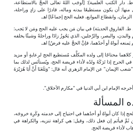
الإمام المَاوَرْدِي في "الحاوي الكبير" (4/ 7، ط. دار الكتب العلمية): [أوجَب اللهُ تعالى الحجَّ بالاستطاعة،
ول منها: أن يكون مستطيعًا ببدنه وماله، قادرًا على زادٍ وراحلة،
لزمان، وانقطاع الموانع، فعليه الحج إجماعًا] اهـ.
قال العلامة ابن القَطَّان في "الإقناع" (1/ 246-247، ط. الفاروق الحديثة) في بيان مَن يجب عليه الحج ومَن لا يَجب:
م والبدن، والبصر، والرِّجلين، الذي يَحُوزُ زادًا وراحلةً وشيئًا يخلفه
نعه أبواهُ أو أحدُهما، فإنَّ الحجَّ عليه فرضٌ] اهـ.
و كلاهما محتاجًا إلى ولده المكلَّف مُستطيع الحج لرعايةٍ أو مزيد
الحرج إذا تَرَكَهُ ولدُه لأداء فريضة الحج، ويُستأنَس لذلك بما
ان" عن الإمام الزهري أنه قال: "وَبَلَغَنَا أَنَّ أَبَا هُرَيْرَةَ
ْ أُمُّهُ" أخرجه الإمام ابن أبي الدنيا في "مكارم الأخلاق".
ه المسألة
 إذا كان أبواهُ أو أحدُهما في احتياج إلى خدمته وكَرِهَ خروجَه،
ن ثَمَّ فيأثم إن فعل ذلك، وقيل: هي كراهة تنزيه، والكراهة في
ذهاب لأداء فريضة الحج.