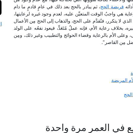
أدائه
فريضة الحج
، ثم يبادر بالحج بعد ذلك في عامٍ قادمٍ ما دام
عاية هي واجبُ الوقت المتعيِّن عليه، لعدم وجود غيره لرعايتها،
ذي لا يتكرر، فتُقدَّم على الحج، والذهاب إلى الحج مِن الأعمال
ا
ه، بخلاف رعاية الأم، فإنه عملٌ مُتَعَدٍّ، فيعود نفعُه على الولد
يل، وعلى الأم بالرعاية وقضاء الحوائج والتطبيب وغير ذلك، ومِن
ضل مِن القاصر".
ة
أم المريضة
الحج
 في العمر مرة واحدة