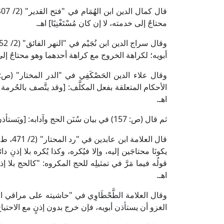
محتاجٌ إلى خدمته، لا إن كان مُسْتَغْنِيًا] اهـ.
أبويه؛ لكراهة الخروج مع كراهة أحدهما وهو محتاجٌ إلى 
الأحكام المتعلقة بفعل المكلَّف: [وقد يتَّصف بالحُرمة 
اهـ.
ثم قال (ص: 157) في بيان سُنَن الحج وآدابه: [ويَستأذن أبوَيه ودائنَه وكفيلَه] اهـ.
قال الع
يكونَا محتاجَين إليه، وإلا فيُكره، وكذا يُكره بلا إذنِ دائ
قولُه فيما مَرَّ في تمثيلِه للحج المكروه: "كالحج بلا إذن
اهـ.
الغزو أن يستأذن أبويه، فإن خرج بدون إذنٍ مع الاحتياج إل