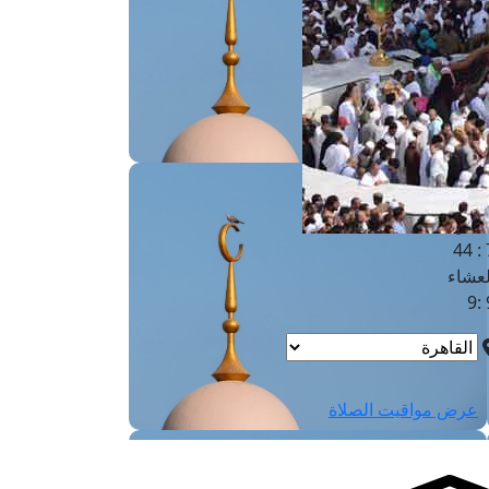
لفجر
4
لشروق
6
لظهر
1
لعصر
4:3
لمغرب
7 
لعشاء
9
عرض مواقيت الصلاة