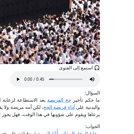
🎧 استمع إلى الفتوى
السؤال:
ما حكم تأخير
حج الفريضة
بعد الاستطاعة لرعاية ال
والبدنية على
أداء فريضة الحج
، لكن أمه مريضة ولا ي
يرعاها ويقوم على شؤونها في هذا الوقت، فهل يجوز له تأ
الجواب:
رعايةَ الرجل المذكور أُمَّهُ المريضةَ
، وقيامَه على خدم