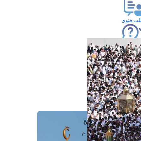
ب فتوى
تعلام عن فتوى
ز موعد
فتوى الهاتفية
َواقِيتُ الصَّـــلاة
اهرة · 07 أغسطس 2026 م