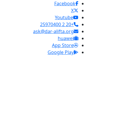
Facebook
X
Youtube
+20 2 25970400
ask@dar-alifta.org
huawei
App Store
Google Play