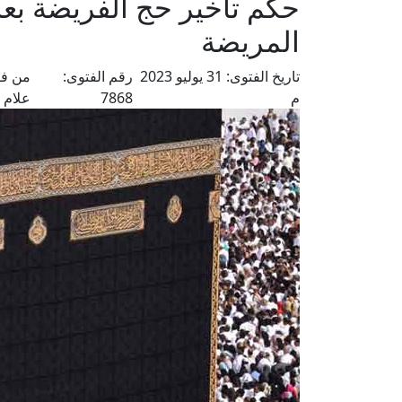
حكم تأخير حج الفريضة بعد 
المريضة
تاريخ الفتوى:
31 يوليو 2023
رقم الفتوى:
من فت
م
7868
علام