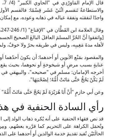
قال 
والاستطاعةُ تَنقسم اثْنَيْ عَشَر قِسْمًا: فالقسم الأ
واجدًا لنفقته ونفقة عياله في ذهابه وعوده، مع إمكان ا
و
[واتفقوا أنَّ الحُرَّ المسلمَ العاقلَ البالغَ الصحيحَ الجس
لأهله مدةَ مَغِيبِه، وليس في طريقه بحرٌ ولا خوفٌ، ولم يَم
والمقصود بمَنْع الأبوين أو أحدهما: أن يكونَ أحدُهما أ
عنايةٍ بسبب مرضٍ أو شيخوخةٍ أو نحوهما، بحيث يقع في 
أخرجه الإمامان: مسلم في "صحيحه"، والبيهقي في "شعب الإيم
لَمْ يَكُنْ يَحُجُّ حَتَّى مَاتَتْ أُمُّهُ؛ لِصُحْبَتِهَا".
وعن أبي حازمٍ "أَنَّ أَبَا هُرَيْرَةَ لَمْ يَحُجَّ حَتَّى مَاتَت
رأي السادة الحنفية في هذ
قد نص فقهاء الحنفية على أنه يُكره ذهاب الولد إلى الحج
وتُحمَل الكراهة على التحريم كما قرَّره بعضُهم، ومِ
الحالَتَيْن تُفيد تقديمَ خدمة الوالدين أو أحدهما على ال