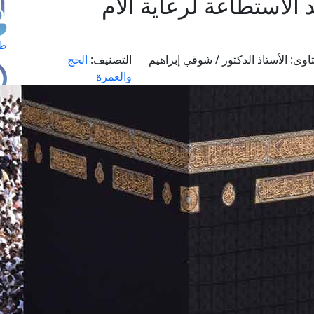
الاستطاعة لرعاية الأم
طل
اوى:
الأستاذ الدكتور / شوقي إبراهيم
التصنيف:
الحج
والعمرة
اس
حج
ال
م
الق