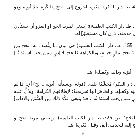
قال كمال الدين ابن الهُمَام في "فتح القدير" (2/ 407، ط. دار الفكر): [يُكره الخروج إلى الحج إذا كَرِهَ أحدُ أبويه وهو
وقال سراج الدين ابن نُجَيْم في "النهر الفائق" (2/ 52، ط. دار الكتب العلمية): [ينبغي لمريد الحج أو الغزو أن يستأذن
خدمته، لا إن كان مستغنيًا] اهـ.
وقال علاء الدين الحَصْكَفِي في "الدر المختار" (ص: 155، ط. دار الكتب العلمية) في بيان ما يتَّصف به الحج مِن
كالحج بمالٍ حرامٍ، وبالكراهة كالحج بلا إذنٍ ممن يجب استئذانُه]
لامة ابن عابدين في "رد المحتار" (2/ 471، ط. دار الفكر) مُحَشِّيًا عليه: [(قوله: ويستأذن أبويه... إلخ) أي: إذا لم
نِه وكفيلِه، والظاهرُ أنها تحريميةٌ؛ لإطلاقهم الكراهةَ، ويَدُلُّ عليه
ٍ ممن يجب استئذانُه"، فلا ينبغي عَدُّهُ ذلك مِن السُّنَنِ والآداب]
وقال العلامة الطَّحْطَاوِي في "حاشيته على مراقي الفلاح" (ص: 726، ط. دار الكتب العلمية): [وينبغي لمريد الحج أو
يه للخدمة: أَثِمَ، وقيل: يُكره] اهـ.