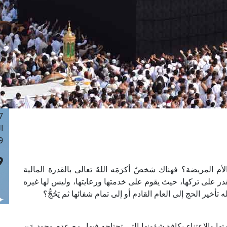
ا
 :41
ا
 :17
ا
 : 1
ا
8
ا
: 44
ا
 :9
أم المريضة؟ فهناك شخصٌ أكرَمَه اللهُ تعالى بالقدرة المالية
قدر على تركها، حيث يقوم على خدمتها ورعايتها، وليس لها غيره
خير الحج إلى العام القادم أو إلى تمام شفائها ثم يَحُجُّ؟
تها والاعتناء بكافة شؤونها التي تحتاجه فيها، مع عدم وجود مَن