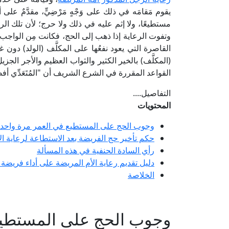
يقوم مَقامَه في ذلك على وَجْهٍ مَرْضِيٍّ، مقدَّمٌ على 
مستطيعًا، ولا إثم عليه في ذلك ولا حرج؛ لأن تلك الر
وتفوت الرعاية إذا ذهب إلى الحج، فكانت مِن الواجب ال
القاصرة التي يعود نفعُها على المكلَّف (الولد) دون غير
(المكلَّف) بالخير الكثير والثواب العظيم والأجر الجز
القواعد المقررة في الشرع الشريف أن "المُتَعَدِّي أف
التفاصيل....
المحتويات
وجوب الحج على المستطيع في العمر مرة واحد
حكم تأخير حج الفريضة بعد الاستطاعة لرعاية ال
رأي السادة الحنفية في هذه المسألة
دليل تقديم رعاية الأم المريضة على أداء فريضة 
الخلاصة
وجوب الحج على المستطيع