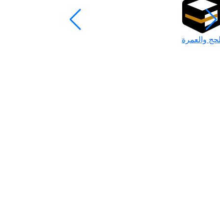
لحج والعمرة
رمضان