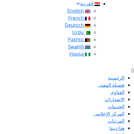
العربية
English
French
Deutsch
Urdu
Pashto
Swahili
Hausa
الرئيسية
فضيلة المفتى
الفتاوى
الإصدارات
الخدمات
المركز الإعلامى
المرئيات
هذا ديننا