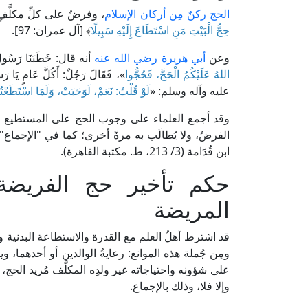
الحج ركنٌ مِن أركان الإسلام
، وفرضٌ على كلِّ مكلَّفٍ
حِجُّ الْبَيْتِ مَنِ اسْتَطَاعَ إِلَيْهِ سَبِيلًا
﴾ [آل عمران: 97].
وعن
أبي هريرة رضي الله عنه
أنه قال: خَطَبَنَا رَسُ
اللهُ عَلَيْكُمُ الْحَجَّ، فَحُجُّوا
»، فَقَالَ رَجُلٌ: أَكُلَّ عَامٍ يَا 
عليه وآله وسلم: «
لَوْ قُلْتُ: نَعَمْ، لَوَجَبَتْ، وَلَمَا اسْتَطَعْتُ
وقد أجمع العلماء على وجوب الحج على المستطيع م
ابن قُدَامة (3/ 213، ط. مكتبة القاهرة).
حكم تأخير حج الفريضة 
المريضة
قد اشترط أهلُ العلم مع القدرة والاستطاعة البدنية والم
ومِن جُملة هذه الموانع: رعايةُ الوالدين أو أحدهما، 
على شؤونه واحتياجاته غير ولدِه المكلَّف مُريد الحج، 
وإلا فلا، وذلك بالإجماع.