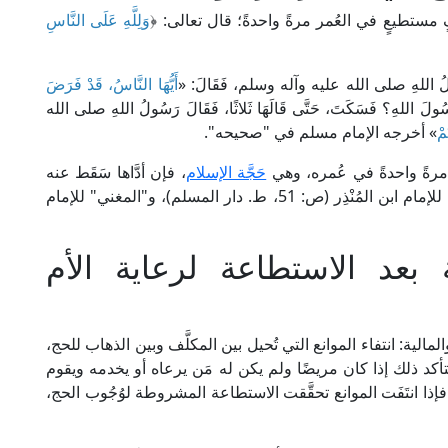
 مستطيعٍ في العُمر مرةً واحدةً؛ قال تعالى: ﴿
وَلِلَّهِ عَلَى النَّاسِ
ولُ اللهِ صلى الله عليه وآله وسلم، فَقَالَ: «
أَيُّهَا النَّاسُ، قَدْ فَرَضَ
رَسُولَ اللهِ؟ فَسَكَتَ، حَتَّى قَالَهَا ثَلاثًا، فَقَالَ رَسُولُ اللهِ صلى الله
مْ
» أخرجه الإمام مسلم في "صحيحه".
رةً واحدةً في عُمره، وهي
حَجَّة الإسلام
، فإن أدَّاها سَقَط عنه
الفرضُ، ولا يُطالَب به مرةً أخرى؛ كما في "الإجماع" للإمام ابن المُنْذِر (ص: 51، ط. دار المسلم)، و"المغني" للإمام
بعد الاستطاعة لرعاية الأم
الية: انتفاء الموانع التي تُحيل بين المكلَّف وبين الذهاب للحج،
ويتأكد ذلك إذا كان مريضًا ولم يكن له مَن يرعاه أو يخدمه ويقوم
فإذا انتَفَت الموانع تحقَّقت الاستطاعة المشروطة لوُجُوب الحج،