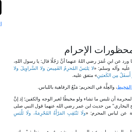
ا
محظورات الإحرام
رد عن ابنِ عُمَرَ رضي اللهُ عنهما أنَّ رَجُلًا قال: يا رسول اللهِ،
هُ علَيه وآله وسلم: «
لا يَلبَسُ المُحرِمُ القَمِيصَ ولا السَّراوِيلَ ولا
و أَسفَلُ مِن الكَعبَينِ
» متفق عليه.
المَخِيط
، والعِلَّة في التحريم: مَنْعُ الرفاهية باللباس.
 المحرمة أن تلبس ما تشاء ولو مخيطًا لغير الوجه والكفين؛ إذ إنَّ
 البخاري" من حديث ابن عمر رضي الله عنهما قول النبي صلى
بة عن لباس المحرم: «
ولَا تَنْتَقِبِ المَرْأَةُ المُحْرِمَةُ، ولَا تَلْبَسِ
ابن المنذر، وابن عبد البر، وابن رشد وغيرهم. ينظر: "مراتب