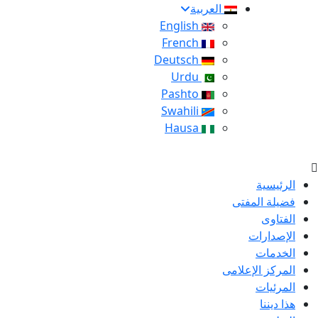
العربية
English
French
Deutsch
Urdu
Pashto
Swahili
Hausa
الرئيسية
فضيلة المفتى
الفتاوى
الإصدارات
الخدمات
المركز الإعلامى
المرئيات
هذا ديننا