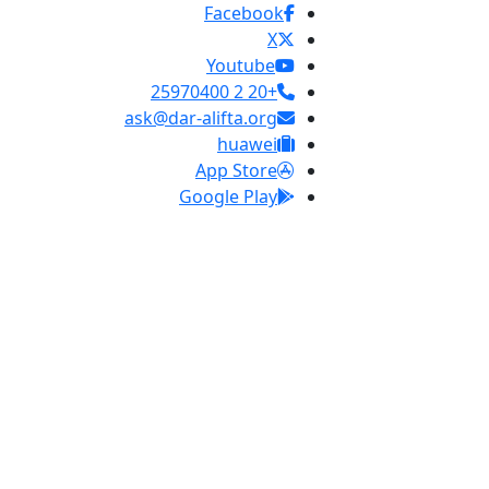
Facebook
X
Youtube
+20 2 25970400
ask@dar-alifta.org
huawei
App Store
Google Play