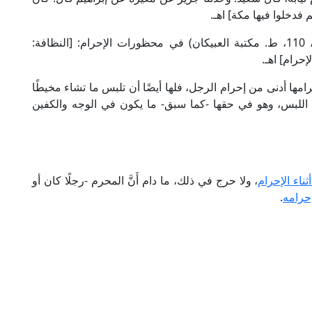
 فدخلوا فيها مكة] اهـ.
وقال الشيخ ابن تيمية في "شرح عمدة الفقه" (3/ 110، ط. مكتبة العبيكان) في محظورات الإحرام: [النظافة:
حرام] اهـ.
مها أدنى من إحرام الرجل، فلها أيضًا أن تلبس ما تشاء مخيطًا
للبس، وهو في حقها -كما سبق- ما يكون في الوجه والكفين
ناء الإحرام
، ولا حرج في ذلك، ما دام أَنَّ المحرم -رجلًا كان أو
حرامه
.