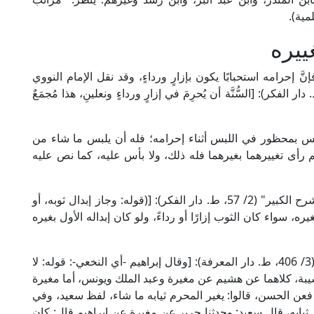
ييره
إنَّ إحرامه استحبابًا يكون بإزارٍ ورداءٍ، وقد نقل الإمام النووي
 على ذلك، فقال في "المجموع" (7/ 217، ط. دار الفكر): [السُّنَّة أن يُحرِمَ في إزارٍ ورداءٍ ونعلينِ، هذا مُجمَعٌ
َّس بمحظور في اللبس أثناء إحرامه؛ فله أن يلبس ما شاء من
ً ثم رأى تغييرهما بغيرهما فله ذلك، ولا بأس عليه، كما نص عليه
قال العلامة الدسوقي المالكي في "حاشيته على الشرح الكبير" (2/ 57، ط. دار الفكر): [(قوله: وجاز إبدال ثوبه، أو
ه، سواء كان الثوب إزارًا أو رداءً، ولو كان إبداله الأول بغيره
وقال الحافظ ابن حجر العسقلاني في "فتح الباري" (3/ 406، ط. دار المعرفة): [وقال إبراهيم -أي النخعي-: قوله: لا
يبة، كلاهما عن هشيم عن مغيرة وعبد الملك ويونس، أما مغيرة
فعن الحسن، قالوا: يغير المحرم ثيابه ما شاء، لفظ سعيد، وفي
رم ثيابه، قال سعيد: وحدثنا جرير عن مغيرة عن إبراهيم قال: كان