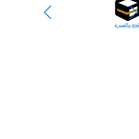
لحج والعمرة
رمضان