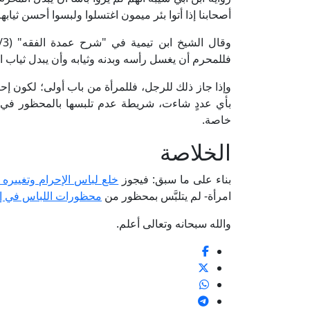
أصحابنا إذا أتوا بئر ميمون اغتسلوا ولبسوا أحسن ثيابهم
فللمحرم أن يغسل رأسه وبدنه وثيابه وأن يبدل ثياب الإ
وإذا جاز ذلك للرجل، فللمرأة من باب أولى؛ لكون إحرا
بأي عددٍ شاءت، شريطة عدم تلبسها بالمحظور في ا
خاصة.
الخلاصة
بناء على ما سبق: فيجوز
خلع لباس الإحرام وتغييره أث
امرأة- لم يتلبَّس بمحظور من
محظورات اللباس في إ
والله سبحانه وتعالى أعلم.