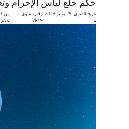
حكم خلع لباس الإحرام وتغ
تاريخ الفتوى:
25 يوليو 2023
رقم الفتوى:
من فت
م
7819
علام