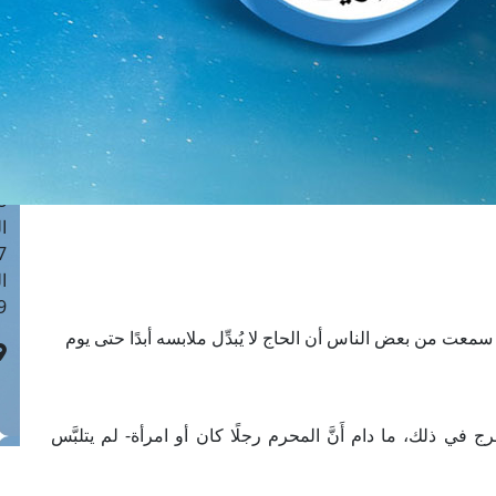
ا
 :41
ا
 :17
ا
 : 1
ا
8
ا
: 44
ا
 :9
سمعت من بعض الناس أن الحاج لا يُبدِّل ملابسه أبدًا حتى يوم
رج في ذلك، ما دام أَنَّ المحرم رجلًا كان أو امرأة- لم يتلبَّس