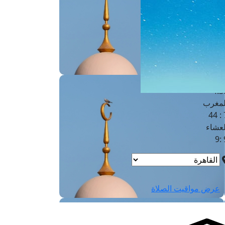
لفجر
4
لشروق
6
لظهر
1
لعصر
4:3
لمغرب
7 
لعشاء
9
عرض مواقيت الصلاة