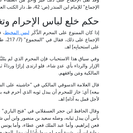
الإجماع" للإمام ابن المنذر (ص: 42، ط. دار الكتب العلمية).
حكم خلع لباس الإحرام وتغ
إذا كان الممنوع على المحرم الذَّكَر
لبس المخيط
، ف
الإجماع
على استحبابِه] اهـ.
وفي سياق هذا الاستحباب فإن المحرم الذي لم يتَلب
الإزار والرداء بأي عددٍ شاء، فلو ارتدى إزارًا ورداء
المالكية ومَن وافقهم.
بيعه) أي: جاز للمحرم أن يبدل ثوبه الذي أحرم فيه بغير
لأجل قمل به آذاه] اهـ.
بأس أن يبدل ثيابه، وصله سعيد بن منصور وابن أبي ش
فعن إبراهيم، وأما عبد الملك فعن عطاء، وأما يونس 
رواية ابن أبي شيبة أنهم لم يروا بأسًا أن يبدل المح