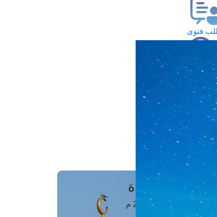
ب فتوى
تعلام عن فتوى
ز موعد
فتوى الهاتفية
َواقِيتُ الصَّـــلاة
اهرة · 07 أغسطس 2026 م