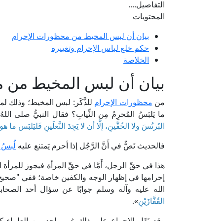
التفاصيل....
المحتويات
بيان أن لبس المخيط من محظورات الإحرام
حكم خلع لباس الإحرام وتغييره
الخلاصة
بيان أن لبس المخيط من 
من
محظورات الإحرام
للذَّكَر: لبس المخيط؛ وذلك لما و
ما يَلبَسُ المُحرِمُ مِن الثِّيابِ؟ فقال النبيُّ صلى الل
البُرنُسَ ولا الخُفَّينِ، إلَّا أن لا يَجِدَ النَّعلَينِ فَليَلبَس ما ه
فالحديث نَصٌّ في أَنَّ الرَّجُل إذا أحرم يَمتنع عليه
لُبسُ 
هذا في حقِّ الرجل، أَمَّا في حقِّ المرأة فيجوز للمرأة
إحرامها في إظهار الوجه والكفين خاصة؛ ففي "صحيح
الله عليه وآله وسلم جوابًا عن سؤال أحد الصحا
القُفَّازَيْنِ
».
وقد نَقَل الإجماع على ذلك غير واحدٍ من العلماء ك