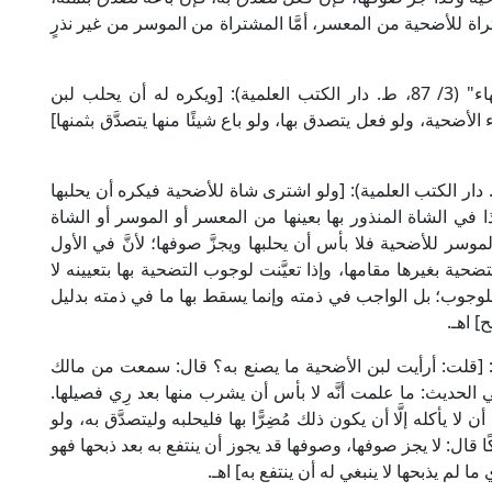
تراة للأضحية من المعسر، أمَّا المشتراة من الموسر من غير نذرٍ
قال الإمام علاء الدين السمرقندي في "تحفة الفقهاء" (3/ 87، ط. دار الكتب العلمية): [ويكره له أن يحلب لبن
الأضحية، ولو فعل يتصدق بها، ولو باع شيئًا منها يتصدَّق بثمنها]
إمام الكاساني في "بدائع الصنائع" (5/ 78، ط. دار الكتب العلمية): [ولو اشترى شاة للأضحية فيكره أن يحلبها
هذا في الشاة المنذور بها بعينها من المعسر أو الموسر أو الشاة
لموسر للأضحية فلا بأس أن يحلبها ويجزَّ صوفها؛ لأنَّ في الأول
تضحية بغيرها مقامها، وإذا تعيَّنت لوجوب التضحية بها بتعيينه لا
 للوجوب؛ بل الواجب في ذمته وإنما يسقط بها ما في ذمته بدليل
] اهـ.
 دار الكتب العلمية): [قلت: أرأيت لبن الأضحية ما يصنع به؟ قال: سمعت من مالك
جاء في الحديث: ما علمت أنَّه لا بأس أن يشرب منها بعد رِي فصيلها.
 لا يأكله إلَّا أن يكون ذلك مُضِرًّا بها فليحلبه وليتصدَّق به، ولو
مالكًا قال: لا يجز صوفها، وصوفها قد يجوز أن ينتفع به بعد ذبحها فهو
ا لم يذبحها لا ينبغي له أن ينتفع به] اهـ.