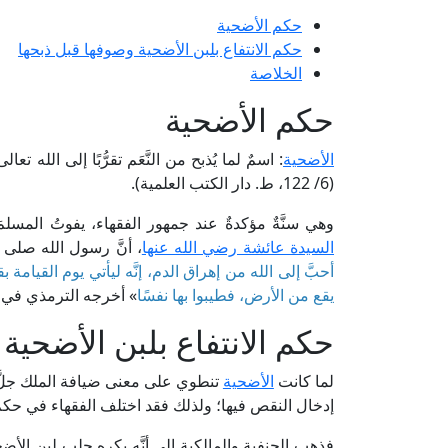
حكم الأضحية
حكم الانتفاع بلبن الأضحية وصوفها قبل ذبحها
الخلاصة
حكم الأضحية
الأضحية
: اسمٌ لما يُذبح من النَّعَم تقرُّبًا إلى ا
(6/ 122، ط. دار الكتب العلمية).
وهي سنَّةٌ مؤكدةٌ عند جمهور الفقهاء، يفوتُ المسلمَ
السيدة عائشة رضي الله عنها
، أنَّ رسول الله صلى 
أحبَّ إلى الله من إهراق الدم، إنَّه ليأتي يوم القيامة 
يقع من الأرض، فطيبوا بها نفسًا
» أخرجه الترمذي في 
حكم الانتفاع بلبن الأضحية
لما كانت
الأضحية
تنطوي على معنى ضيافة الملك جلَّ جل
إدخال النقص فيها؛ ولذلك فقد اختلف الفقهاء في حكم 
فذهب الحنفية والمالكية إلى أنَّه يكره حلب لبن الأضح