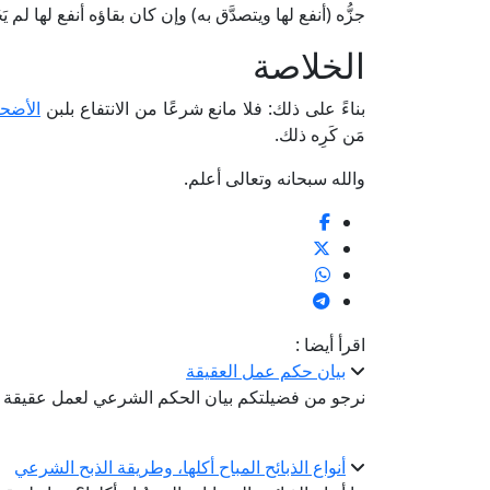
جزُّه (أنفع لها ويتصدَّق به) وإن كان بقاؤه أنفع لها لم يَ
الخلاصة
بناءً على ذلك: فلا مانع شرعًا من الانتفاع بلبن
الأضحي
مَن كَرِه ذلك.
والله سبحانه وتعالى أعلم.
اقرأ أيضا :
بيان حكم عمل العقيقة
نرجو من فضيلتكم بيان الحكم الشرعي لعمل عقيقة ا
أنواع الذبائح المباح أكلها، وطريقة الذبح الشرعي