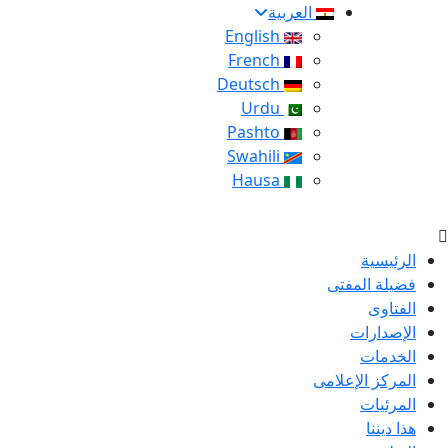
العربية
English
French
Deutsch
Urdu
Pashto
Swahili
Hausa
الرئيسية
فضيلة المفتى
الفتاوى
الإصدارات
الخدمات
المركز الإعلامى
المرئيات
هذا ديننا