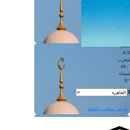
لفجر
4
لشروق
6
لظهر
1
لعصر
4:3
لمغرب
7 
لعشاء
9
عرض مواقيت الصلاة