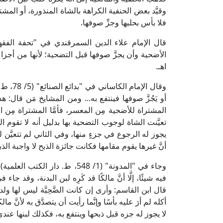
وقيَّد بعض الحنفية الكراهة بالشاة المنذورة، أو المش
فلا بأس بحلبها وجزِّ صوفها.
الأضحية وأن يجزَّ صوفها قبل التضحية؛ لأنها من أجزاء 
اهـ.
وقال ال
أو يَجُزَّ صوفها فينتفع به... ومن المشايخ مَن قال: 
المشتراة للأضحية مِن المعسر، فأمَّا المشتراة مِن ا
تعيَّنت الشاة لوجوب التضحية بها بدليل أنه لا تقوم ال
يجوز له الرجوع في جزءٍ منها، وفي الثاني لم تتعيَّن
أنَّ غيرها يقوم مقامها فكانت جائزة الذبح لا واجبة الذبح
وجاء في "المدونة" (1/ 548، ط.
فيه شيئًا، إلَّا أنَّ مالكًا قد كَرِه لبن البدنة، وقد 
قال ابن القاسم: وأرى إن كانت الضَّحِيَّة ليس لها ولد أن
أكله لم أرَ عليه بأسًا وإنَّما رأيت أن يتصدَّق به لأنَّ 
لا يجوز له جزه قبل ذبحها وينتفع به، فكذلك لبنها عندي م