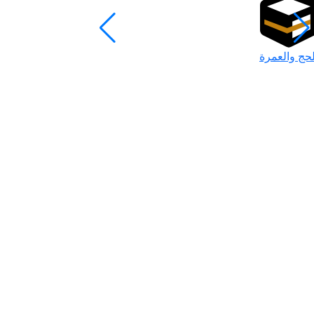
لحج والعمرة
رمضان