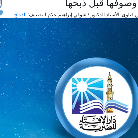
 وصوفها قبل ذبحها
 فتاوى:
الأستاذ الدكتور / شوقي إبراهيم علام
التصنيف:
الذبائح
طل
اس
حج
ال
م
الق