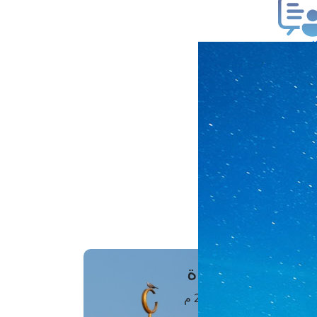
ب فتوى
تعلام عن فتوى
ز موعد
فتوى الهاتفية
َواقِيتُ الصَّـــلاة
اهرة · 07 أغسطس 2026 م