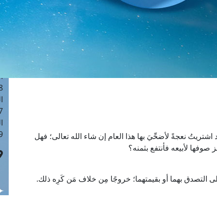
ا
 :41
ا
 :17
ا
 : 1
ا
8
ا
: 44
ا
 :9
تريتُ نعجةً لأضحِّيَ بها هذا العام إن شاء الله تعالى؛ فهل
 صوفها لأبيعه فأنتفع بثمنه؟
 التصدق بهما أو بقيمتهما؛ خروجًا مِن خلاف مَن كَرِه ذلك.