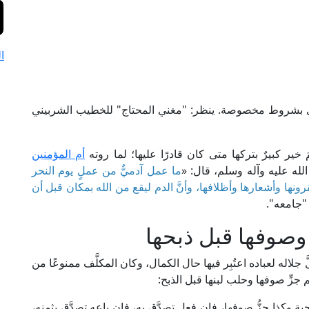
ا
لله تعالى بشروط مخصوصة. ينظر: "مغني المحتاج" للخطيب الشربيني
 خير كبيرٌ بتركها متى كان قادرًا عليها؛ لما روته
أم المؤمنين
الله عليه وآله وسلم، قال: «
ما عمل آدميٌّ من عملٍ يوم النحر
بقرونها وأشعارها وأظلافها، وأنَّ الدم ليقع من الله بمكان قبل أن
"جامعه".
 وصوفها قبل ذبحها
اله لعباده اعتُبِر فيها حال الكمال، وكان المكلَّف ممنوعًا من
جزِّ صوفها وحلب لبنها قبل الذبح:
ية وكذا جزُّ صوفها، فإن فعل تصدَّق به، فإن باعه تصدَّق بثمنه،