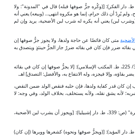
ال الإمام الحَطَّاب في "مواهب الجليل" (3/ 246، ط. دار الفكر): [(وكُره جزُّ صوفها قبله) قال في "المدونة": ولا
 ولم يُرِدْ أن ذلك حرام، إنما هو مكروه انتهى... (وبيعه) يعني أنه
 (وشرب لبن) يعني أنه يكره له شرب لبن الأضحية، يريد وإن لم
لأضحية
متى كان فائضًا عن حاجة ولدها، ولا يجوز جزُّ صوفها إن
بقائه ضرر فإن كان في بقائه ضررٌ جاز الجزُّ حينئذٍ ويتصدق به
قال الإمام النووي الشافعي في "روضة الطالبين" (3/ 225، ط. المكتب الإسلامي): [لا يجزُّ صوفها إن كان في بقائه
يضر بقاؤه، وإلا فيجزه، وله الانتفاع به، والأفضل: التصدق] اهـ.
ية والهدي لا يحلب إن كان قدر كفاية ولدها، فإن حلبه فنقص الولد ضمن النقص،
ه؛ لأنه يشق نقله، ولأنه يستخلف، بخلاف الولد، وفي وجه: لا
وقال العلامة أبو الوفاء ابن عقيل الحنبلي في "التذكرة" (ص: 339، ط. دار إشبيليا): [ويجوز أن يشرب لبن الأضحية،
ل الإمام البهوتي في "الروض المربع" (ص: 291، ط. دار المؤيد): [(ويجزُّ صوفها ونحوه) كشعرها ووبرها (إن كان)