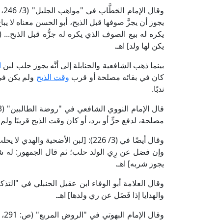
وق
يجوز أن يجزَّ صوفها قبل الذبح، أبو الحسن معناه لا يباح،
يكره له بيع الصوف الذي يكره له جزُّه قبل الذبح...
يكن لها ولد] اهـ.
بينما ذهب الشافعية والحنابلة إلى أنَّه يجوز حلب لبن
ا
كان في بقائه مصلحة أو قرب
وقت الذبح
ولم يكن في 
ندبًا.
مصلحة، لدفع حرٍّ أو برد، أو كان وقت الذبح قريبًا ولم 
وقال أيضًا في (3/ 226): [لبن الأضح
وإن فضل عن رِي الولد حلب؛ ثم قال الجمهور: له شرب
يجوز شربه] اهـ.
والهدايا إذا فَضَل عن ري ولدها] اهـ.
وقا