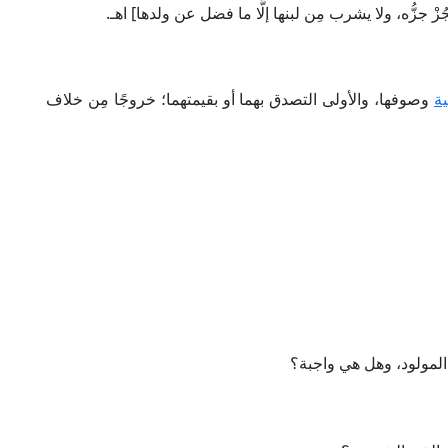
جُزْ جزُّه، ولا يشرب مِن لبنها إلَّا ما فضل عن ولدها] اهـ.
ة
وصوفها، والأولى التصدق بهما أو بقيمتهما؛ خروجًا مِن خلاف
لمولود، وهل هي واجبة؟