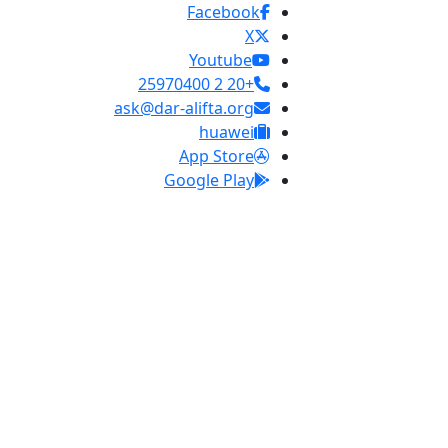
Facebook
X
Youtube
+20 2 25970400
ask@dar-alifta.org
huawei
App Store
Google Play