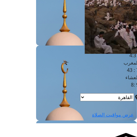
لفجر
4
لشروق
6
لظهر
1
لعصر
4:3
لمغرب
7 
لعشاء
9
عرض مواقيت الصلاة