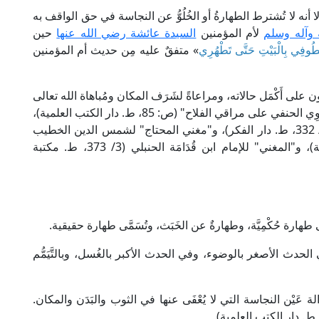
لا أنه لا تُشترط الطهارةُ أو الخُلُوُّ عن النجاسة في حق الواقف به
 وآله وسلم
لأم المؤمنين
السيدة عائشة رضي الله عنها
حين
تَطُوفِي بِالْبَيْتِ حَتَّى تَطْهُرِي
» متفقٌ عليه مِن حديث أم المؤمنين
ى أَكْمَل حالاته، ومراعاةً لشَرَف المكان ومُباهاة الله تعالى
الملائكة بالواقفين بها. ينظر: "حاشية العلامة الطَّحْطَاوِي الحنفي على مراقي الفلاح" (ص: 85، ط. دار الكتب العلمية)،
و"شرح مختصر خليل" للعلامة الخَرَشِي المالكي (2/ 332، ط. دار الفكر)، و"مغني المحتاج" لشمس الدين الخطيب
الشِّرْبِينِي الشافعي (1/ 194، ط. دار الكتب العلمية)، و"المغني" للإمام ابن قُدَامَة الحنبلي (3/ 373، ط. مكتبة
هارة حُكْمِيَّة، وطهارةٌ عن الخَبَث، وتُسَمَّى طهارة حقيقية.
في الحدث الأصغر بالوضوء، وفي الحدث الأكبر بالغُسل، وبالتَّيَمُّم
لة عَيْن النجاسة التي لا يُعْفَى عنها في الثوب والبَدَن والمكان.