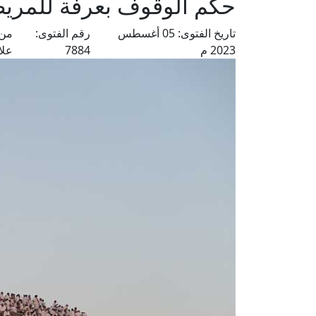
حكم الوقوف بعرفة للمري
تاريخ الفتوى:
05 أغسطس
رقم الفتوى:
من 
2023 م
7884
علا