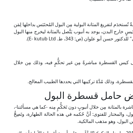
Urine Catheter): وسیلةٌ تُستخدَم لتفریغ المثانة البولیة مِن البول المُحتَبَس بداخلها لِمَن
سٍ خارج البدن، يوجد به أنبوب يَتَّصل بالمثانة ليخرج منها البول
أبو علوان (ص: 343، ط. E- kutub Ltd).
ى كيس القسطرة مباشرةً مِن غير تحكُّمٍ فيه، وذلك مِن خلال
قسطرة، وذلك مُدَّةَ تركيبها التي يحددها الطبيب المعالج.
ض حامل قسطرة البول
المثانة مِن خلال أنبوبٍ دون تَحَكُّمٍ مِنه -كما هي مسألتنا-،
المختار للفتوى: أنَّ حُكمه في هذه الحالة الطهارة، وتَصِحُّ
َس البول، وهو مذهب المالكية.