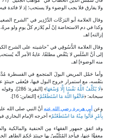
ولا يفارق فلا يجب الوضوء ولا يستحب؛ إذ لا فائدة فيه
وكذا في دم الاستحاضة إنْ لَم يُلازم كلَّ يومٍ ولو مرةً، 
إزالته] اهـ.
إلى أنَّ السَّلَس لا يَنْقُض مطلقًا، غايةُ الأمر أنَّه يُستح
منه الوضوء] اهـ.
وأما حَمْل المريض البولَ المتجمع في القسطرة مُدَّةَ تر
بنَفْسه، مع استمرار خروج البول فيها، فيُعفَى حينئذٍ عن
﴿
لَا يُكَلِّفُ اللَّهُ نَفْسًا إِلَّا وُسْعَهَا
﴾ [البقرة: 286]، وقوله تعالى: ﴿
سبحانه: ﴿
فَاتَّقُوا اللَّهَ مَا اسْتَطَعْتُمْ
﴾ [التغابن: 16].
وعن
أبي هريرة رضي الله عنه
أنَّ النبي صلى الله عل
بِأَمْرٍ فَأْتُوا مِنْهُ مَا اسْتَطَعْتُمْ
» أخرجه الإمام البخاري ف
وقد اتفق جمهور الفقهاء مِن الحنفية والمالكية والش
معفوًّا عنها، فيأخذ المُتَلَبِّسُ بها حينئذٍ حُكمَ الطاهر ال