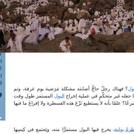
ا
 :42
ا
 :18
ا
 : 1
ا
7
ا
: 43
ا
 :8
ول
؟ فهناك رجلٌ حاجٌّ أصابته مشكلة مَرَضية يوم عرفة، وتم
ا جعله غير متحكِّمٍ في عملية إخراج
البول
المستمر طول وقت
 علمًا بأنه لا يستطيع نَزْعَ هذه القسطرة ولا إفراغَ ما فيها
ةً بولية
، يخرج فيها البول مستمرًّا منه، ويَجتمع في كِيسِها