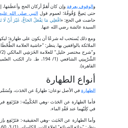
و
الوقوف بعرفة
وإن كان أَهَمَّ أركان الحج وأعظَمَها، إ
حتى يَصِحَّ وُقُوفُهُ؛ لعموم قول
النبي صلى الله عليه
حاضت في الحج: «
افْعَلِي مَا يَفْعَلُ الحَاجُّ، غَيْرَ أَنْ لَا 
السيدة عائشة رضي الله عنها.
ومع ذلك يُستحب له شرعًا أن يكون على طهارة؛ ليكون عل
القاهرة).
أنواع الطهارة
الطهارة
في الأصل نوعان: طهارةٌ عن الحَدَث، وتُسَمَّى ط
فأما الطهارة عن الحَدَث -وهي الحُكْمِيَّة-: فتَرْتَفِع 
في كِلَيْهما عند فَقْدِ الماء.
وأما الطهارة عن الخَبَث -وهي الحقيقية-: فتَرْتَفِع بإزا
ينظر: "بدائع الصنائع" لعلاء الدين الكاساني (1/ 3، 60، ط. دار الكتب العلمية).