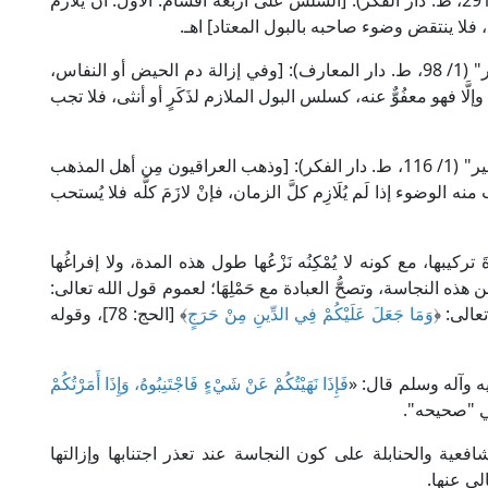
قال شمس الدين الحَطَّاب في "مواهب الجليل" (1/ 291، ط. دار الفكر): [السَّلَس على أربعة أقسام: الأول: أن يلازم
، فلا ينتقض وضوء صاحبه بالبول المعتاد] اهـ.
وقال العلامة أبو البَرَكَات الدَّرْدِير في "الشرح الصغير" (1/ 98، ط. دار المعارف): [وفي إزالة دم الحيض أو النفاس،
وإلَّا فهو معفُوٌّ عنه، كسلس البول الملازم لذَكَرٍ أو أنثى، فلا تجب
وقال العلامة الدُّسُوقِي في "حاشيته على الشرح الكبير" (1/ 116، ط. دار الفكر): [وذهب العراقيون مِن أهل المذهب
ب منه الوضوء إذا لَم يُلَازِم كلَّ الزمان، فإنْ لازَمَ كلَّه فلا يُستحب
كيبها، مع كونه لا يُمْكِنُه نَزْعُها طول هذه المدة، ولا إفراغُها
 هذه النجاسة، وتصحُّ العبادة مع حَمْلِهَا؛ لعموم قول الله تعالى:
وَمَا جَعَلَ عَلَيْكُمْ فِي الدِّينِ مِنْ حَرَجٍ
﴾ [الحج: 78]، وقوله
يه وآله وسلم قال: «
فَإِذَا نَهَيْتُكُمْ عَنْ شَيْءٍ فَاجْتَنِبُوهُ، وَإِذَا أَمَرْتُكُمْ
ي "صحيحه".
افعية والحنابلة على كون النجاسة عند تعذر اجتنابها وإزالتها
خالي عنها.