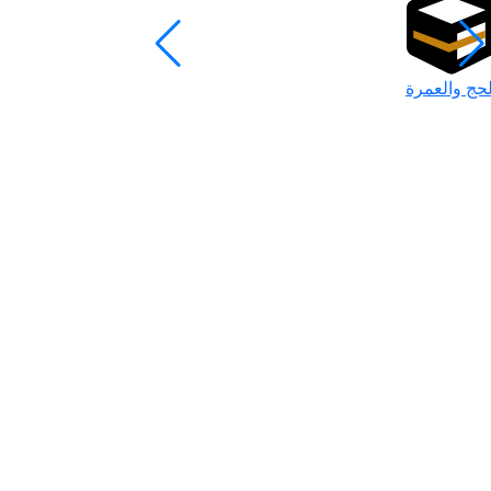
لحج والعمرة
رمضان