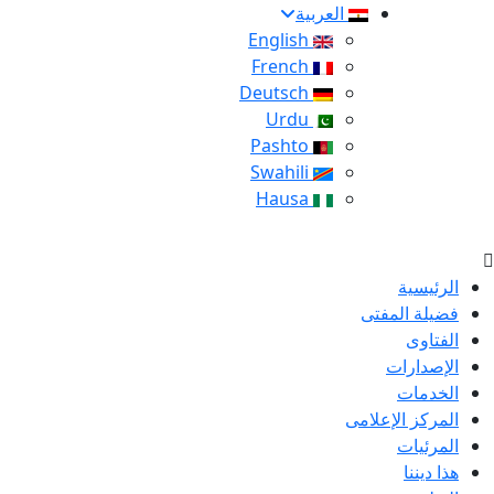
العربية
English
French
Deutsch
Urdu
Pashto
Swahili
Hausa
الرئيسية
فضيلة المفتى
الفتاوى
الإصدارات
الخدمات
المركز الإعلامى
المرئيات
هذا ديننا