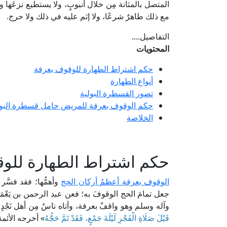
المتصل بالمثانة مِن خلال أنبوبٍ، ولا يستطيع نزعَها ول
مع ذلك طاهرٌ شرعًا، ولا إثم عليه في ذلك ولا حرج.
التفاصيل....
المحتويات
حكم اشتراط الطهارة للوقوف بعرفة
أنواع الطهارة
تصور القسطرة البولية
حكم الوقوف بعرفة للمريض حامل قسطرة البو
الخلاصة
حكم اشتراط الطهارة للو
الوقوف بعرفة أعظمُ أركان الحج
وأهمُّها؛ فقد فسَّر
جعل تمامَ الحج الوقوفَ به؛ فعن عبد الرحمن بن يَعْمَر
وآله وسلم وهو واقفٌ بعرفة، وأتاه ناسٌ مِن أهل نَجْدٍ،
قَبْلَ صَلَاةِ الْفَجْرِ لَيْلَةَ جَمْعٍ، فَقَدْ تَمَّ حَجُّهُ
» أخرجه الأئم