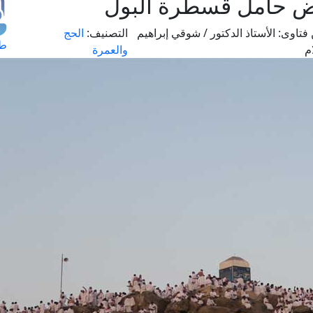
ض حامل قسطرة البول
فتاوى:
الأستاذ الدكتور / شوقي إبراهيم
التصنيف:
الحج
طل
م
والعمرة
اس
حج
ال
م
الق