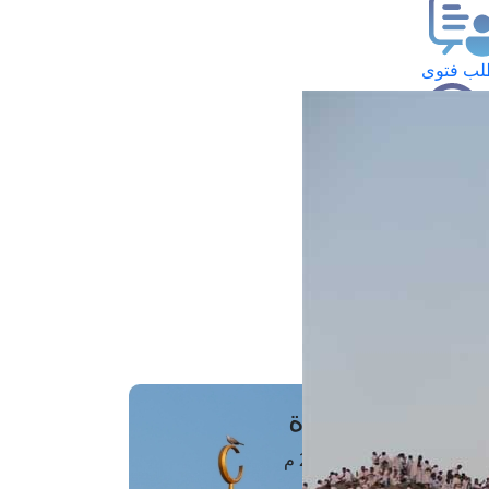
ب فتوى
تعلام عن فتوى
ز موعد
فتوى الهاتفية
َواقِيتُ الصَّـــلاة
اهرة · 08 أغسطس 2026 م