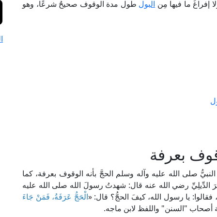
ا إفراغَ ما فيها مِن
البول
طول مدة الوقوف صحيحٌ شرعًا، وهو
ا
ل
قوف بعرفة
 النبيُّ صلى الله عليه وآله وسلم الحجَّ بأنه الوقوف بعرفة، كما
َ الدِّيلِيِّ رضي الله عنه قال: شهدتُ رسولَ الله صلى الله عليه
 فقالوا: يا رسول الله، كيفَ الحجُّ؟ قال: «
الْحَجُّ عَرَفَةُ، فَمَنْ جَاءَ
ة أصحاب "السنن" واللفظ لابن ماجه.