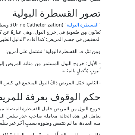
تصور القسطرة البولية
"
القسطرة البولية
" (ization
یُعانُون مِن صُعوبةٍ في إخراج البول، وهي عبارةٌ عن كي
المحتبس في جسم المريض؛ كما أفاده "الدليل الطبي" للدكتور حسن 
ومِن ثمَّ، فـ"القسطرة البولية" تشتمل على أمرين:
- الأول: خروج البول المستمر مِن مثانة المريض إل
أنبوبٍ مُتَّصِلٍ بالمثانة.
- الثاني: حَمْل المريض ذلكَ البولَ المتجمع في كيس ال
حكم الوقوف بعرفة للمري
خروج البول مِن المريض حامل القسطرة المتصلة مباشرة ب
يعامل في هذه الحالة معاملة صاحبِ عذرِ سلس البول، و
منه العبادة، ما لم يَنتقض وضوؤه بسببٍ آخَرَ غير سَل