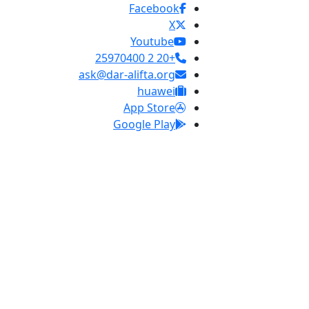
Facebook
X
Youtube
+20 2 25970400
ask@dar-alifta.org
huawei
App Store
Google Play