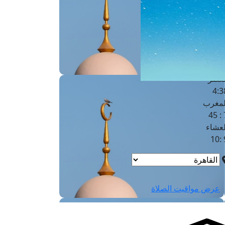
لفجر
4
لشروق
6
لظهر
1
لعصر
4:3
لمغرب
7 
لعشاء
9
عرض مواقيت الصلاة