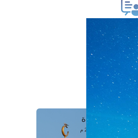
ب فتوى
تعلام عن فتوى
ز موعد
فتوى الهاتفية
َواقِيتُ الصَّـــلاة
اهرة · 06 أغسطس 2026 م