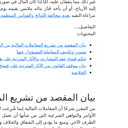
غير ذلك مما يتفقان عليه، أمَّا إذا كان المال في ص
إليه الأرباح، أو أن يأخذ قَدْرَ ماله ملابس بقيمة ي
مراعاة التقيد
بعدم مخالفة اللوائح والقوانين المنظمة 
التفاصيل....
المحتويات
بيان المقصد من تشريع المعاملات المالية بين ا
تصوير وتكييف المعاملة المسؤول عنها
حكم فسخ عقد المضاربة، والآثار المترتبة على ه
بيان موقف القانون من الآثار المترتبة على فسخ 
الخلاصة
بيان المقصد من تشريع المع
من المقرر شرعًا أن المعاملات المالية إنما شُرِعت 
الأوامر والنواهي الشرعية التي من شأنها أن تعمل
الطرف الآخر، ومنع ما يؤدي إلى الشقاق والخلاف وا