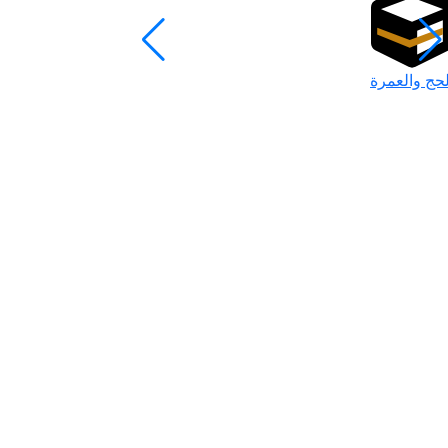
لحج والعمرة
رمضان