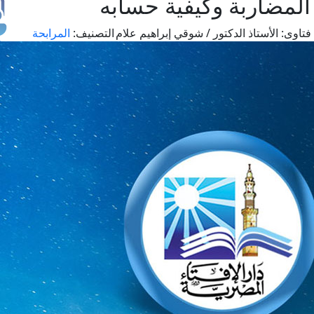
لمضاربة وكيفية حسابه
فتاوى:
الأستاذ الدكتور / شوقي إبراهيم علام
التصنيف:
المرابحة
طل
اس
حج
ال
م
الق