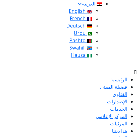
العربية
English
French
Deutsch
Urdu
Pashto
Swahili
Hausa
الرئيسية
فضيلة المفتى
الفتاوى
الإصدارات
الخدمات
المركز الإعلامى
المرئيات
هذا ديننا