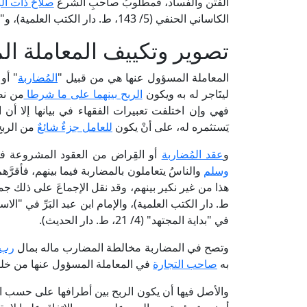
الفتن والفساد، فمطلوبُ صاحبِ الشرع
صلاحُ ذات ال
الكاساني الحنفي (5/ 143، ط. دار الكتب العلمية)، و"الفروق" للإمام القرافي المالكي (3/ 290، ط. عالم الكتب).
تصوير وتكييف المعاملة ال
المعاملة المسؤول عنها هي من قبيل "
المُضاربة
" أو
ليتَاجر له به ويكون
الربح بينهما على ما شرطا
من نص
فهي وإن اختلفت تعبيرات الفقهاء في بيانها إلا أن ال
يَستثمره له، على أنْ يكون
للعامل جزءٌ شائعٌ
من الربح
و
عقد المُضاربة
أو القِراض من العقود المشروعة في 
وسلم
والناسُ يتعاملون بالمضاربة فيما بينهم، فأقرَّهم
في "بداية المجتهد" (4/ 21، ط. دار الحديث).
وتصح في المضاربة مخالطة المضارب ماله بمال
رب 
به
صاحب التجارة
في المعاملة المسؤول عنها من خلط
والأصل فيها أن يكون الربح بين أطرافها على حسب ال