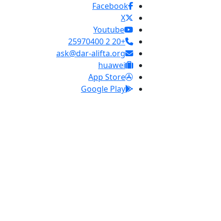
Facebook
X
Youtube
+20 2 25970400
ask@dar-alifta.org
huawei
App Store
Google Play