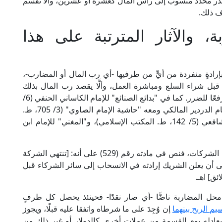
بقدر محدد منسوب إلى رأس المال كعشرة أو عشرين، وألَّا تقسم
اف ذلك.
 والآثار المترتبة على هذا
رادةٍ منفردة من أيٍّ من طرفيها -أي رب المال أو المضارب-،
بل شراء السلع ومباشرة العمل، وألَّا يقصد رب المال بذلك
، وإلا منع الانفراد بالفسخ منعًا ورفعًا للضرر. كما في "بدائع الصنائع" للإمام الكاساني الحنفي (6/
109، ط. دار الكتب العلمية)، و"الشرح الصغير" للإمام الدردير المالكي ومعه "حاشية الإمام الصاوي" (3/ 705، ط.
دار المعارف)، و"روضة الطالبين" للإمام النووي الشافعي (5/ 142، ط. المكتب الإسلامي)، و"المغني" للإمام ابن
وبنحو هذا جاءت نصوص القانون المدني المصري في الشركات، فنص في مادته رقم (529) على أنه: [تنتهي الشركة
لى أن يعلن الشريك إرادته في الانسحاب إلى سائر الشركاء قبل
ق] اهـ.
محل المضاربة ناضًّا -أي صار نقدًا- فحينئذ يحصل كل طرفٍ
يم الربح بينهما
إن وُجِدَ على ما شرطاه واتفقا عليه قبلًا، ويجوز
يعادله يوم القسمة من عملات أخرى كالدولار أو غير ذلك من