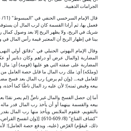
الجرامات الذهبية.
فعمل بها، ثم أرادا القسمة كان لرب المال أن يستوفي 
شريك في الربح، ولا يظهر الربح إلا بعد وصول كمال رأس
بينا في إظهار الربح أن المعتبر قيمة رأس المال في 
المضاربة (والمال عرض أو دراهم وكان دنانير أو عك
المضاربة على صفته التي هو عليها (قومه) أي: مال ا
(وملكه) أي: ملك رب المال ما قابل حصة العامل من الر
للعامل فيه... (وإن لم يرض) رب المال بعد فسخ مضار
بيعه وقبض ثمنه)؛ لأن عليه رد المال ناضًّا كما أخذه، وس
أما إن حصل الفسخ والمال غير ناضٍّ (لم يصر نقدًا ب
بيعه والقسمة بينهما أو أن يأخذ رب المال قدر مال
بالتقويم، فتقوم الملابس ويأخذ منها رب المال بقدر
"كشاف القناع" (8/ 609-610): [
ذلك، فَيقوَّم) العَرْض (عليه، ويدفع حصة العامل)؛ لأ