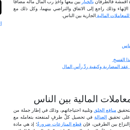
ورة أقمشة فالطرفان
بالخيار
بين بيعها وأَخْذِ رب المال ماله مضافًا
وم الإنهاء وذلك راجع إلى الاتفاق والتراضي بينهما، وكل ذلك مع
للمعاملات المالية
الجارية بين الناس.
ا
لناس
ذا الفسخ
عقد المضاربة وكيفية ردِّ رأس المال
املات المالية بين الناس
لتحقيق
منافع الخلق
وتلبية احتياجاتهم، وذلك في إطار جملة من
 على تحقيق
العدالة
في تحصيل كلِّ طرفٍ لمنفعته بتعامله مع
لنزاع بين الطرفين، فإن
قطع المنازعات ضرورةٌ
؛ إذ هي مادة