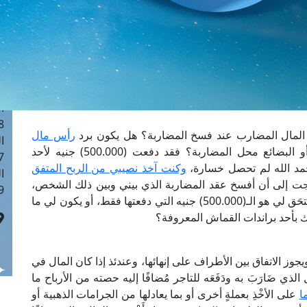
ا
 :40
ا
 :17
ا
 : 1
ا
8
المال المضارب عند فسخ المضاربة؟ هل يكون برد
رأس مال
ا
كما هو، أو يكون برد قيمته من الذهب أو البضائع محل المضاربة؟ فقد دفعت (500.000) جنيه لأحد
: 45
مد الله لم تحصل خسارة،
وكنت آخذ نصيبي من الربح المتفق
ا
تجت إلى أن أفسخ عقد المضاربة الذي بيني وبين ذلك الشخص،
 :10
فهل عند فسخ عقد المضاربة يكون رأس المال المستحَق لي هو الـ(500.000) جنيه التي دفعتها فقط، أو يكون لي ما
لك بأحد براندات القماش المعروفة؟
وز الاتفاق بين الأطراف على إنهائها، وعندئذ إذا كان المال في
ي ضَارَبَ به ودَفَعَه للتاجر مُضافًا إليه حصته من الأرباح ما
ا
على الأخْذِ بعملةٍ أخرى أو بما يعادلها من الجرامات الذهبية أو