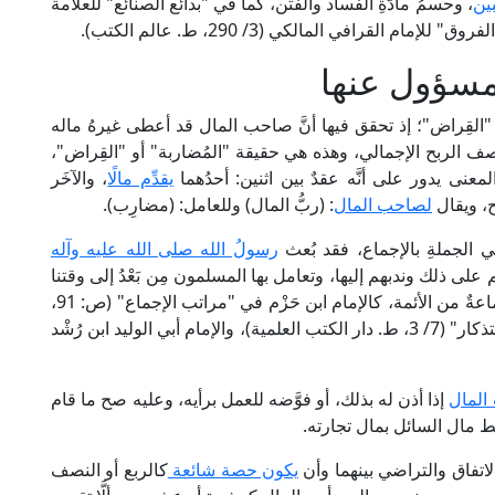
بين
، وحسمُ مادَّةِ الفساد والفتن، كما في "بدائع الصنائع" للعلامة
مسؤول عنها
 "القِراض"؛ إذ تحقق فيها أنَّ صاحب المال قد أعطى غيرهُ ماله
ف الربح الإجمالي، وهذه هي حقيقة "المُضاربة" أو "القِراض"،
معنى يدور على أنَّه عقدٌ بين اثنين: أحدُهما
يقدِّم مالًا
، والآخَر
، ويقال
لصاحب المال
: (ربُّ المال) وللعامل: (مضارِب).
الجملةِ بالإجماع، فقد بُعث
رسولُ الله صلى الله عليه وآله
 على ذلك وندبهم إليها، وتعامل بها المسلمون مِن بَعْدُ إلى وقتنا
هذا من غير نكير بينهم، وقد نقل الإجماعَ على ذلك جماعةٌ من الأئمة، كالإمام ابن حَزْم في "مراتب الإجماع" (ص: 91،
ط. دار الكتب العلمية)، والإمام ابن عبد البَرِّ في "الاستذكار" (7/ 3، ط. دار الكتب العلمية)، والإمام أبي الوليد ابن رُشْد
المال
إذا أذن له بذلك، أو فوَّضه للعمل برأيه، وعليه صح ما قام
 مال السائل بمال تجارته.
اتفاق والتراضي بينهما وأن
يكون حصة شائعة
كالربع أو النصف