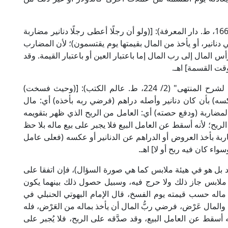
قال الإمام السرخسي الحنفي في "المبسوط" (11/ 166، ط. دار المعرفة): [(ولو أن رجلًا أعطى رجلًا دنانير مضاربة
دنانير، أو يأخذ من المال بقيمتها يوم يقتسمون)؛ لأن المضارب
 المال إلى رب المال إما باعتبار العين أو باعتبار القيمة. وقد
وقت القسمة] اهـ.
وقال الإمام البهوتي الحنبلي في "دقائق أولي النهى لشرح المنتهى" (2/ 224، ط. عالم الكتب): [(وحيث فسخت)
سه) بأن كان دنانير وأصله دراهم (فرضي ربه بأخذه) أي: مال
لمضاربة (ودفع حصته) أي: العامل من الربح الذي ظهر بتقويمه
بح؛ لأنه أسقط عن العامل البيع فلا يجبر على بيع ماله بلا حظ
بة بأخذ العروض أو الدراهم عن الدنانير أو عكسه (فعلى عامل
واء كان فيه ربح أو لا] اهـ.
عد بل هو في هيئة ملابس كما هي صورة السؤال)، فإن اتفقا على
ه ملابس جاز ذلك ولا حرج فيه، وسبيل حصول ذلك بينهما يكون
 ماله حسب قيمته يوم الفسخ، قال الإمام البهوتي الحنبلي في
(وإن انفسخ القراض، والمال عَرْض، فرضي ربُّ المال أن يأخذ بماله من العَرْض، فله
نه أسقط عن العامل البيع، وقد صدَّقه على الربح، فلا يُجبر على