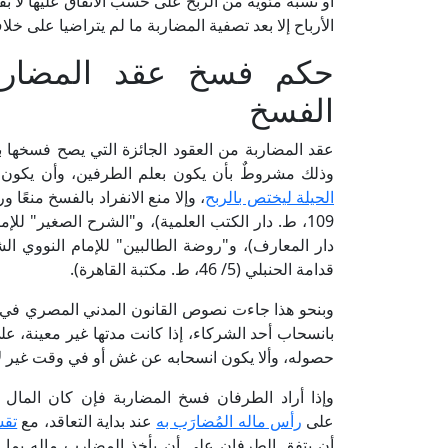
أو نسبة مئوية من الربح على حسب الاتفاق عليها لا 
الأرباح إلا بعد تصفية المضاربة ما لم يتراضيا على خل
حكم فسخ عقد المضاربة،
الفسخ
عقد المضاربة من العقود الجائزة التي يصح فسخها بإ
وذلك مشروطٌ بأن يكون بعلم الطرفين، وأن يكون ق
الحيلة ليختص بالربح
قدامة الحنبلي (5/ 46، ط. مكتبة القاهرة).
بانسحاب أحد الشركاء، إذا كانت مدتها غير معينة، ع
حصوله، وألا يكون انسحابه عن غش أو في وقت غير لائ
وإذا أراد الطرفان فسخ المضاربة فإن كان المال 
على
رأس ماله المُضارَب به
عند بداية التعاقد، مع
تقس
أن يتفق الطرفان على أن يأخذ المضارب ماله بما 