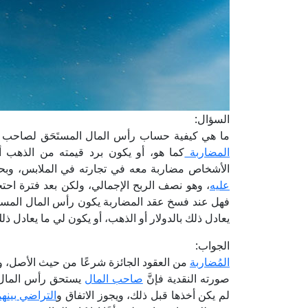
السؤال:
ما هي كيفية حساب رأس المال المستَحَق لصاحب 
المضاربة
الأشخاص مضاربة معه في تجارته في الملابس، وبح
عليه
، وهو نصف الربح الإجمالي، ولكن بعد فترة اح
يعادل ذلك بالدولار أو الذهب، أو يكون لي ما يعادل ذ
الجواب:
المُضاربة
من العقود الجائزة شرعًا من حيث الأصل، ويج
صورته النقدية فإنَّ
صاحب المال
يستحق رأس المال الذ
لم يكن أخذها قبل ذلك، ويجوز الاتفاق و
التراضي بينهم