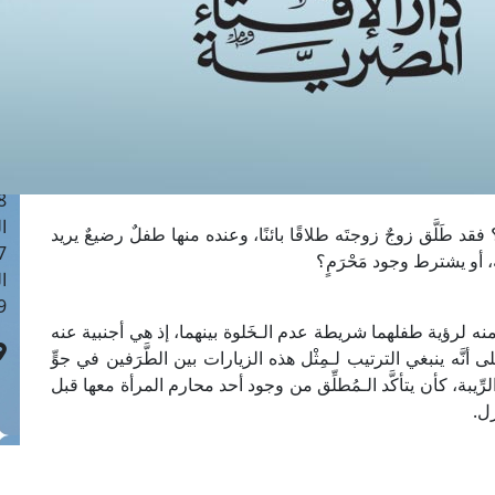
ا
 :41
ا
 :17
ا
 : 1
ا
8
ا
قد طَلَّق زوجٌ زوجتَه طلاقًا بائنًا، وعنده منها طفلٌ رضيعٌ يريد
: 44
 أو يشترط وجود مَحْرَمٍ؟
ا
 :9
ن منه لرؤية طفلهما شريطة عدم الـخَلوة بينهما، إذ هي أجنبية عنه
أنَّه ينبغي الترتيب لـمِثْل هذه الزيارات بين الطَّرَفين في جوٍّ
رِّيبة، كأن يتأكَّد الـمُطلِّق من وجود أحد محارم المرأة معها قبل
ل.