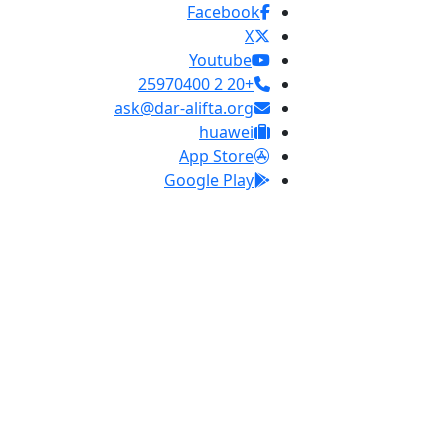
Facebook
X
Youtube
+20 2 25970400
ask@dar-alifta.org
huawei
App Store
Google Play