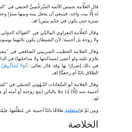
قال العَلَّامة شمس الأئمة السَّرَخْسِيُّ الحنفي في "المبسوط" (6/ 36، ط. دار المعرفة):
له إلَّا بيت واحد، فينبغي أن يجعل بينه وبينها سترًا وحجا
سترة حتى يكون في حكم بيتين] اهـ.
ولا زوجة بل أجنبية؛ لأن الشيطان يكون ثالثهما يوسوس 
يَحْرُم عليه ولو أعمى (مساكنتها ولا مداخلتها) في الدار
في ذلك إضرارًا بها وقد قال تعالى: ﴿
وَلَا تُضَآرُّوهُنَّ
الطلاق بائنًا أم رجعيًّا] اهـ.
أجنبية منه (إلَّا) إذا خلا بالبائن (مع زوجته أو أمته أو م
اهـ.
ومِن ثَمَّ ف
المطلقة
طلاقًا بائنًا أجنبية عن مُطلِّقها، ف
الخلاصة