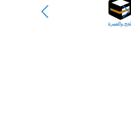
لحج والعمرة
رمضان