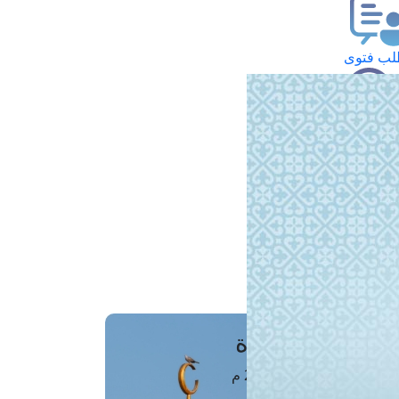
ب فتوى
تعلام عن فتوى
ز موعد
فتوى الهاتفية
َواقِيتُ الصَّـــلاة
اهرة · 07 أغسطس 2026 م