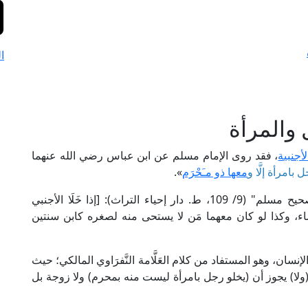
ا
 والمرأة
لأجنبية
، فقد روى الإمام مسلم عن ابن عباس رضي الله عنهما
 بامرأة إلَّا و
معها ذو مـَحْرَم
».
قال الإمام محيي الدين النووي في شرحه على "صحيح مسلم" (9/ 109، ط. دار إحياء التراث): [إذا خَلَا الأجنبي
لماء، وكذا لو كان معهما مَن لا يستحى منه لصغره كابن سنتين
إنسان، وهو المستفاد من كلام العَلَّامة النَّفرَاوي المالكي؛ حيث
 (2/ 313، ط. دار الفكر): [(ولا) يجوز أن (يخلو رجل بامرأة ليست منه بمحرم) ولا زوجة بل