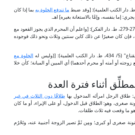
ما تندفع الخلوة به
بما إذا كان
ي: إما بنفسه، وإمَّا بالاستعانة بغيره] اهـ.
وقال الإمام محيي الدِّين النَّووي في "المجموع" (4/ 278-279، ط. دار الفكر): [واعلم أن المحرم الذي يجوز القعود مع
 فإن كان صغيرًا عن ذلك كابن سنتين وثلاث ونحو ذلك فوجوده
): [(وليس له
الخلوة مع
 (مع زوجته أو أمته أو محرم أحدهما) أي المبين أو المبانة؛ كأن خلا
طلِّق أثناء فترة العدة
 طلاق الرجل امرأتَه المدخول بها
طلاقًا دون الثلاث في غير
ينونة صغرى، وهو: الطلاق قبل الدخول، أو على الإبراء، أو ما كان
، وهو ما وقعت فيه ثلاث طلقات.
ونة صغرى أو كبرى؛ ومِن ثَمَّ تصير الزوجة أجنبية عنه، وتَحْرُم