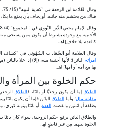
وقال العَّلامة ابن الرفعة في "كفاية النبيه" (15/ 75، ط. دار الكتب العلمية): [وقد ضبط
هناك من يحتشم منه جانبه، أو يخاف بأن يمنع ما يكاد يجر
الأجنبية مع وجوده يشترط أن يكون ممن يستحى منه،
كالعدم بلا خلاف] اهـ.
وقال العلامة أبو السَّعَادات الـبُـهُوتي في "كشاف القناع" (5/ 434، ط. دار الكتب العلمية
امرأته
البائن)؛ لأنها أجنبية منه، (إلا) إذا خلا بالبائن
بها مع أمه أو أمها] اهـ.
حكم الخلوة بين المرأة والم
الطلاق
إما أن يكون رجعيًّا أو بائنًا، ف
الطلاق
الرجعي:
مقابلة مال
؛ وأما
الطلاق
البائن فإما أن يكون بائنًا ب
بطلقة أو اثنتين وانقضت
العدة
، أو بائنًا بينونة كبرى
والطلاق البائن يرفع حكم الزوجية، سواء كان بائنًا بين
الخلوة بينهما مِن غير قاطعٍ لها.