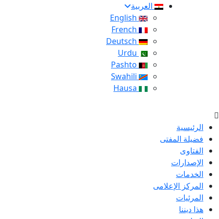
العربية
English
French
Deutsch
Urdu
Pashto
Swahili
Hausa
الرئيسية
فضيلة المفتى
الفتاوى
الإصدارات
الخدمات
المركز الإعلامى
المرئيات
هذا ديننا