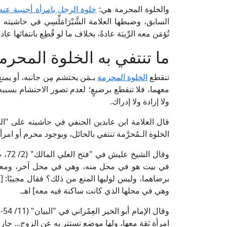
والخلوة المحرمة هي:
خلوة الرجل بامرأة أجنبية عنه
تُؤمَن معه الرِّيبَة عادةً، بخلاف ما لو قُطِع بانتفائها عادةً 
ما تنتفي به الخلوة المحرم
تنقطع
الخلوة المحرمة
بـمَن يحتشم مِن جانبه، أو يمنع
معهما، فلا تنقطع برضيعٍ؛ لعدم تصور الاحتشام بسببه 
ولا إرادة ولا إدراك.
الخلوة الـمُحرَّمة تنتفي بالحائل، وبوجود محرم أو امرأة
وقال
في بيت هو في محل منه، وهي في محل آخر، ومعهم
برضاهما، وليس لوليها المنع من ذلك؟ فقال مجيبًا: 
وهي في محلها الذي كانت ساكنة فيه معه] اهـ.
امرأة ثقة معها، ولها موضع تستتر به عن الزوج... جاز أن