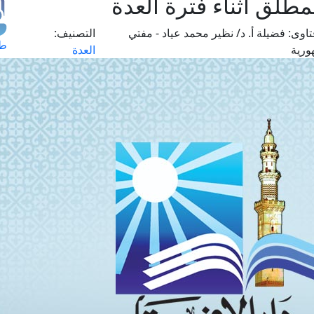
طلِّق أثناء فترة العدة
اوى:
فضيلة أ. د/ نظير محمد عياد - مفتي
التصنيف:
طل
ورية
العدة
اس
حج
ال
م
الق