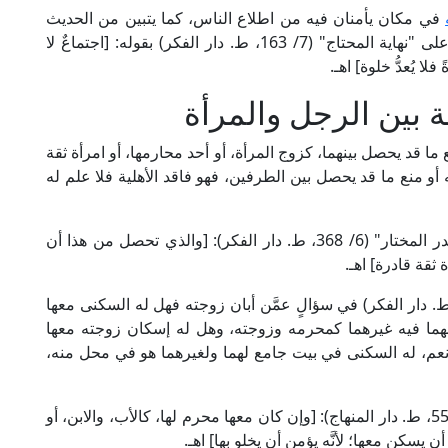
في مكان يأمنان فيه من اطلاع الناس، كما يتبين من الحديث
السابق، وضبطها العلامة الشَّبْرَامَلِّسِي في حاشيته على "نهاية المحتاج" (7/ 163، ط. دار الفكر) بقوله: [اجتماعٌ لا
فلا يُعدُّ خلوة] اهـ.
ة بين الرجل والمرأة
 ما قد يحصل بينهما، كزوج المرأة، أو أحد محارمها، أو امرأة ثقة
أو منع ما قد يحصل بين الطرفين، فهو فاقد الأهلية فلا علم له
قال العلامة ابن عابدين الحنفي في حاشيته على "الدر المختار" (6/ 368، ط. دار الفكر): [والذي تحصل من هذا أن
 ثقة قادرة] اهـ.
 الشيخ عليش في "فتح العلي المالك" (2/ 72، ط. دار الفكر) في سؤالٍ عمَّن أبان زوجته فهل له السكنى معها
ا فيه غيرهما كمحرمه وزوجته، وهل له إسكان زوجته معها
[نعم، له السكنى في بيت جامع لهما ولغيرهما هو في محل منه،
وقال الإمام أبو الخير العِمْراني في "البيان" (11/ 54-55، ط. دار المنهاج): [وإن كان معها محرم لها، كالأب، والابن، أو
 يسكن معها؛ لأنَّه يؤمن أن يخلو بها] اهـ.