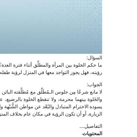
السؤال:
ما حكم الخلوة بين المرأة والمطلِّق أثناء فترة العدة؟ ف
رؤيته، فهل يجوز التواجد معها في المنزل لرؤية طفله،
الجواب:
لا مانع شرعًا مِن جلوس الـمُطَلِّق مع مُطلَّقته البائ
والخَلوة بينهما محرمة، ولا تنقطع الخلوة بالرضيع، على 
يسوده الاحترام المتبادل والبُعْد عن مواطن الشُّبْهة وال
الزيارة، أو أن تكون الرؤية في مكان عام بخلاف المنز
التفاصيل....
المحتويات