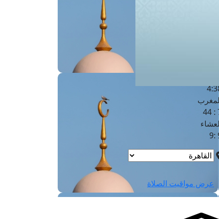
لفجر
4
لشروق
6
لظهر
1
لعصر
4:3
لمغرب
7 
لعشاء
9
عرض مواقيت الصلاة