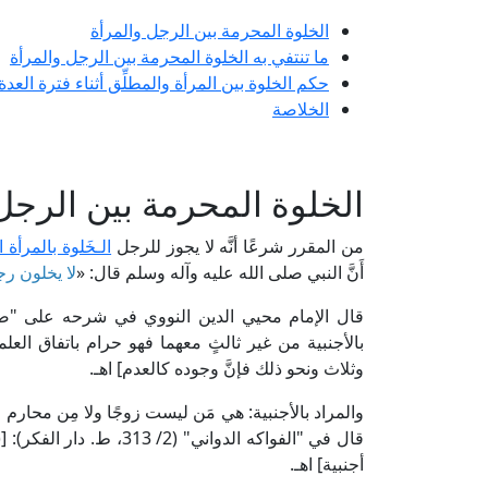
الخلوة المحرمة بين الرجل والمرأة
ما تنتفي به الخلوة المحرمة بين الرجل والمرأة
حكم الخلوة بين المرأة والمطلِّق أثناء فترة العدة
الخلاصة
الخلوة المحرمة بين الرجل
من المقرر شرعًا أنَّه لا يجوز للرجل
الـخَلوة بالمرأة ا
أَنَّ النبي صلى الله عليه وآله وسلم قال: «
لا يخلون رجل
بالأجنبية من غير ثالثٍ معهما فهو حرام باتفاق الع
وثلاث ونحو ذلك فإنَّ وجوده كالعدم] اهـ.
والمراد بالأجنبية: هي مَن ليست زوجًا ولا مِن محارم ال
قال في "الفواكه الدواني"
أجنبية] اهـ.