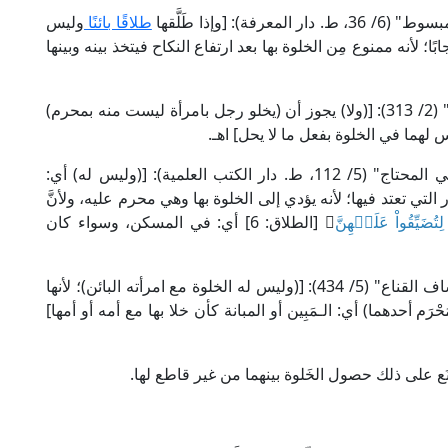
 [وإذا طَلَّقها
طلاقًا بائنًا
وليس
بًا؛ لأنه ممنوع مِن الخلوة بها بعد ارتفاع النكاح فيتخذ بينه وبينها
وقال العَلَّامة النفراوي المالكي في "الفواكه الدواني" (2/ 313): [(ولا) يجوز أن (يخلو رجل بامرأة ليست منه بمحرم)
لهما في الخلوة بفعل ما لا يحل] اهـ.
وقال العلامة الخطيب الشربيني الشافعي في "مغني المحتاج" (5/ 112، ط. دار الكتب العلمية): [(وليس له) أي:
 التي تعتد فيها؛ لأنه يؤدي إلى الخلوة بها وهي محرم عليه، ولأنَّ
 لِتُضَيِّقُواْ عَلَيۡهِنَّ
﴾ [الطلاق: 6] أي: في المسكن، وسواء كان
وقال العلامة أبو السَّعَادات البُـهُوتي الحنبلي في "كشاف القناع" (5/ 434): [(وليس له الخلوة مع امرأته البائن)؛ لأنها
َحْرَم أحدهما) أي: الـمَبِين أو المبانة كأن خلا بها مع أمه أو أمها]
يُمْنَع على ذلك حصول الخَلوة بينهما من غير قاطع لها.