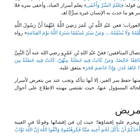
يَعْلَمُ السِّرَّ وَأَخْفَى
﴾ يعلم أسرار العباد، وأخفى سره فلا
ر هو ما حدث به الإنسان غيره سرًّا] اهـ.
عَبْدِ اللَّهِ بْنِ عُمَرَ رَضِيَ اللَّهُ عَنْهُمَا أَنَّ رَسُولَ اللَّهِ
مُهُ وَلَا يُسْلِمُهُ...، وَمَنْ سَتَرَ مُسْلِمًا سَتَرَهُ اللَّهُ يَوْمَ القِيَامَةِ
» رواه
افقين؛ فعَنْ عَبْدِ اللهِ بْنِ عَمْرٍو رضي الله عنه أَنَّ النَّبِيَّ
ُنَافِقًا خَالِصًا، وَمَنْ كَانَتْ فِيهِ خَصْلَةٌ مِنْهُنَّ، كَانَتْ فِيهِ خَصْلَةٌ مِنَ
ذَا عَاهَدَ غَدَرَ، وَإِذَا خَاصَمَ فَجَرَ
» متفق عليه.
ها حفظ سر الغير، إلا أنها تتأكد وتجب عند من يتعرض لأسرار
الة المسؤول عنها، حيث تقتضي مهنته الاطلاع على أحوال
لمريض
حرم عليه إفشاؤها؛ حيث إن في إفشائها وقوعًا في الغيبة
َدُكُمْ أَنْ يَأْكُلَ لَحْمَ أَخِيهِ مَيْتًا فَكَرِهْتُمُوهُ وَاتَّقُوا اللَّهَ إِنَّ اللَّهَ تَوَّابٌ