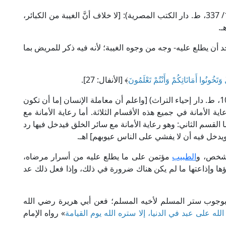
قال الإمام القرطبي في "الجامع لأحكام القرآن" (16/ 337، ط. دار الكتب المصرية): [لا خلاف أنَّ الغيبة من الكبائر،
ـ.
د أن يطلع عليه- وجه من وجوه الغيبة؛ لأنه فيه ذكر للمريض بما
 وَتَخُونُوا أَمَانَاتِكُمْ وَأَنْتُمْ تَعْلَمُونَ
﴾ [الأنفال: 27].
قال الإمام الفخر الرازي في "مفاتيح الغيب" (10/ 109، ط. دار إحياء التراث) [واعلم أن معاملة الإنسان إما أن تكون
ية الأمانة في جميع هذه الأقسام الثلاثة. أما رعاية الأمانة مع
القسم الثاني: وهو رعاية الأمانة مع سائر الخلق فيدخل فيها رد
يدخل فيه أن لا يفشي على الناس عيوبهم] اهـ.
الشخص، و
الطبيب
مؤتمن على ما يطلع عليه من أسرار مرضاه،
ؤها وإذاعتها ما لم يكن هناك ضرورة في ذلك، وإذا فعل ذلك عد
 بوجوب ستر المسلم لأخيه المسلم؛ فعن أبي هريرة رضي الله
الله على عبد في الدنيا، إلا ستره الله يوم القيامة
» رواه الإمام