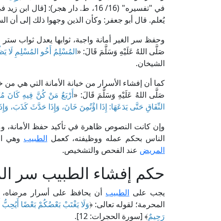
في "تفسيره" (16/ 16، ط. دار هجر): [قال ابن زيد في قوله: ﴿
يُعلم. قال أبو جعفر: وكأن الذين وجهوا ذلك إلى أن الس
وحفظ سر الغير أمانة واجبة، ثوابها يعدل ثواب ستر العورات؛ فعن 
صَلَّى اللهُ عَلَيْهِ وَسَلَّمَ قَالَ: «
المُسْلِمُ أَخُو المُسْلِمِ لَا يَظْلِ
الشيخان.
كما أن إفشاء الأسرار من خيانة الأمانة التي هي من خصال المن
صَلَّى اللهُ عَلَيْهِ وَسَلَّمَ قَالَ: «
أَرْبَعٌ مَنْ كُنَّ فِيهِ كَانَ م
النِّفَاقِ حَتَّى يَدَعَهَا: إِذَا اؤْتُمِنَ خَانَ، وَإِذَا حَدَّثَ كَذَبَ، وَإِ
وإن كانت النصوص ظاهرة في تأكيد حفظ الأمانة، ومن
الناس بحكم عمله ووظيفته، كعمل
الطبيب
وهي الح
المريض
عند الفحص والتشخيص.
حكم إفشاء الطبيب سر ا
يجب على
الطبيب
أن يحافظ على أسرار مرضاه، وي
المحرمة؛ لقوله تعالى: ﴿
وَلَا يَغْتَبْ بَعْضُكُمْ بَعْضًا أَيُحِبُّ أَح
رَحِيمٌ
﴾ [سورة الحجرات: 12].