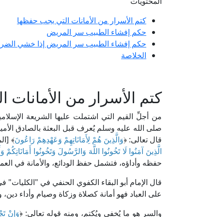
المحتويات
كتم الأسرار من الأمانات التي يجب حفظها
حكم إفشاء الطبيب سر المريض
حكم إفشاء الطبيب سر المريض إذا خشي الضرر
الخلاصة
كتم الأسرار من الأمانات 
من أجلِّ القيم التي اشتملت عليها الشريعة الإسلامية
صلى الله عليه وسلم يُعرف قبل البعثة بالصادق الأمين
قال تعالى: ﴿
وَالَّذِينَ هُمْ لِأَمَانَاتِهِمْ وَعَهْدِهِمْ رَاعُونَ
﴾ [المؤمنون: 8]، ونهى 
الَّذِينَ آمَنُوا لَا تَخُونُوا اللَّهَ وَالرَّسُولَ وَتَخُونُوا أَمَانَاتِكُمْ وَأَ
حفظه وأداؤه، فتشمل حفظ الودائع، والأمانة في العم
على العباد فهو أمانة كصلاة وزكاة وصيام وأداء دين، وأو
والسر هو ما يُخفى ويُكتم، ومنه قوله تعالى: ﴿
وَإِنْ تَجْ