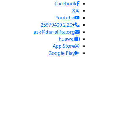
Facebook
X
Youtube
+20 2 25970400
ask@dar-alifta.org
huawei
App Store
Google Play