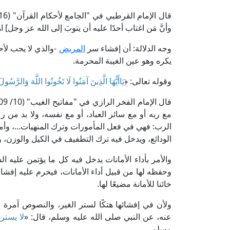
وأنَّ مَن اغتاب أحدًا عليه أن يتوبَ إلى الله عز وجل] اه
وجه الدلالة: أن إفشاء سر
المريض
-والذي لا يحب لأح
يكره وهو عين الغيبة المحرمة.
وقوله تعالى: ﴿
يَاأَيُّهَا الَّذِينَ آمَنُوا لَا تَخُونُوا اللَّهَ وَالرَّسُولَ
مع ربه أو مع سائر العباد، أو مع نفسه، ولا بد من رعا
الرب: فهي في فعل المأمورات وترك المنهيات...، وأما 
الودائع، ويدخل فيه ترك التطفيف في الكيل والوزن، و
والأمر بأداء الأمانات يدخل فيه كل ما يؤتمن عليه 
وحفظه لها من قبيل أداء الأمانات، فيحرم عليه إفشا
خائنا للأمانة مضيعًا لها.
ولأن في إفشائها هتكًا لستر الغير، والنصوص آمرة
عنه، عن النبي صلى الله عليه وسلم، قال: «
لا يستر 
مسلم.