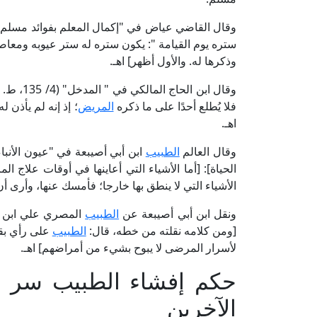
ستره يوم القيامة ": يكون ستره له ستر عيوبه ومعاص
وذكرها له. والأول أظهر] اهـ.
وقال ابن الحاج المالكي في " المدخل" (4/ 135، ط. دار التراث): [وينبغي أن يكون
فلا يُطلع أحدًا على ما ذكره
المريض
؛ إذ إنه لم يأذن 
اهـ.
وقال العالم
الطبيب
الحياة]: [أما الأشياء التي أعاينها في أوقات علا
الأشياء التي لا ينطق بها خارجا؛ فأمسك عنها، وأرى أن أ
ونقل ابن أبي أصيبعة عن
الطبيب
[ومن كلامه نقلته من خطه، قال:
الطبيب
على رأي بقر
لأسرار المرضى لا يبوح بشيء من أمراضهم] اهـ.
حكم إفشاء الطبيب سر 
الآخرين