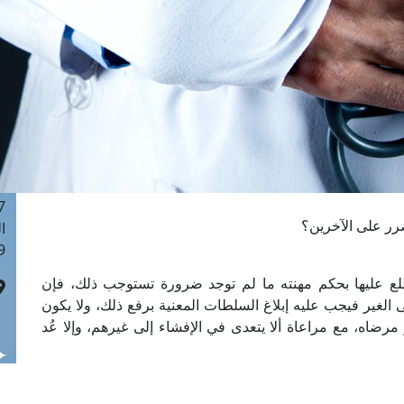
ا
 :42
ا
 :18
ا
 : 1
ا
7
ا
: 43
رر على الآخرين؟
ا
 :8
ع عليها بحكم مهنته ما لم توجد ضرورة تستوجب ذلك، فإن
لغير فيجب عليه إبلاغ السلطات المعنية برفع ذلك، ولا يكون
 مرضاه، مع مراعاة ألا يتعدى في الإفشاء إلى غيرهم، وإلا عُد