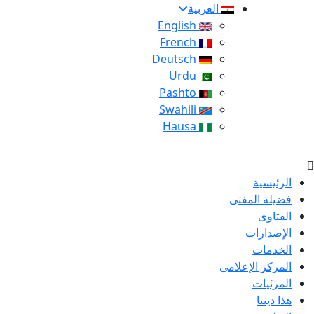
العربية
English
French
Deutsch
Urdu
Pashto
Swahili
Hausa
الرئيسية
فضيلة المفتى
الفتاوى
الإصدارات
الخدمات
المركز الإعلامى
المرئيات
هذا ديننا