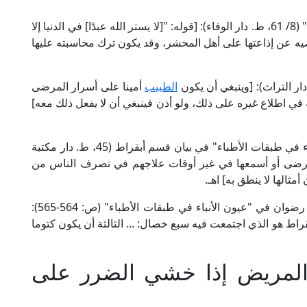
وقال القاضي عياض في "إكمال المعلم بفوائد مسلم" (8/ 61، ط. دار الوفاء): [قوله: "[لا يستر الله عبدًا] في الدنيا إلا
يه عن إذاعتها على أهل المحشر، وقد يكون ترك محاسبته عليها
الطبيب
أمينا على أسرار المرضى
له في اطلاع غيره على ذلك، ولو أذن فينبغي أن لا يفعل ذلك معه]
ابن أبي أصيبعة في "عيون الأنباء في طبقات الأطباء" في بيان قسم أبقراط (45، ط. دار مكتبة
ج المرضى أو أسمعها في غير أوقات علاجهم في تصرف الناس من
مثالها لا ينطق به] اهـ.
المصري علي ابن رضوان في "عيون الأنباء في طبقات الأطباء" (ص: 564-565):
اط هو الذي اجتمعت فيه سبع خصال: ... الثالثة أن يكون كتوما
المريض إذا خشي الضرر على