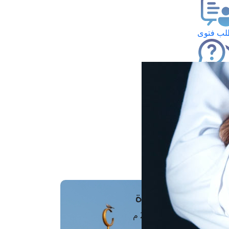
ب فتوى
تعلام عن فتوى
ز موعد
فتوى الهاتفية
َواقِيتُ الصَّـــلاة
اهرة · 08 أغسطس 2026 م