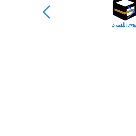
لحج والعمرة
رمضان