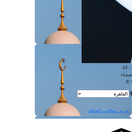
لفجر
4
لشروق
6
لظهر
1
لعصر
4:3
لمغرب
7 
لعشاء
9
عرض مواقيت الصلاة