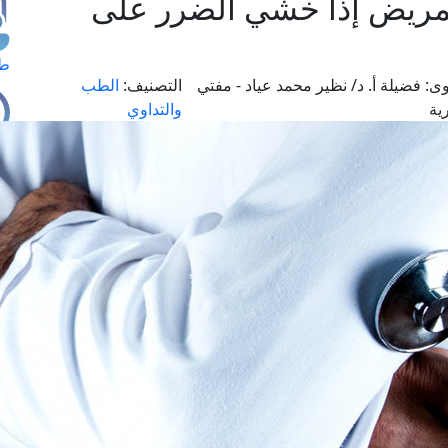
مريض إذا خشي الضرر على
طل
وى:
فضيلة أ. د/ نظير محمد عياد - مفتي
التصنيف:
الطب
ية
والتداوي
اس
حج
ال
م
الق