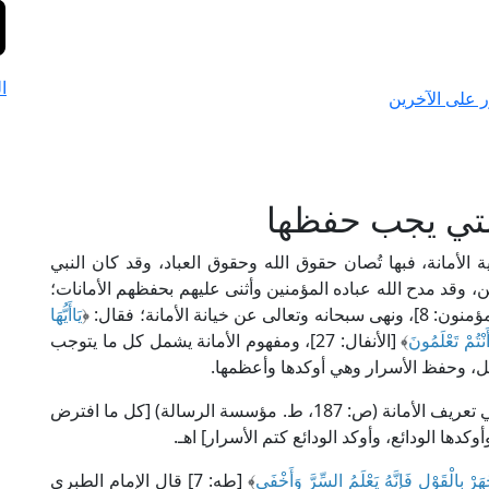
ا
 على الآخرين
التي يجب حفظها
 الأمانة، فبها تُصان حقوق الله وحقوق العباد، وقد كان النبي
، وقد مدح الله عباده المؤمنين وأثنى عليهم بحفظهم الأمانات؛
سبحانه وتعالى عن خيانة الأمانة؛ فقال: ﴿
يَاأَيُّهَا
نْتُمْ تَعْلَمُونَ
﴾ [الأنفال: 27]، ومفهوم الأمانة يشمل كل ما يتوجب
ل، وحفظ الأسرار وهي أوكدها وأعظمها.
قال الإمام أبو البقاء الكفوي الحنفي في "الكليات" في تعريف الأمانة (ص: 187، ط. مؤسسة الرسالة) [كل ما افترض
كدها الودائع، وأوكد الودائع كتم الأسرار] اهـ.
هَرْ بِالْقَوْلِ فَإِنَّهُ يَعْلَمُ السِّرَّ وَأَخْفَى
﴾ [طه: 7] قال الإمام الطبري