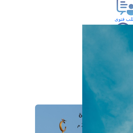
ب فتوى
تعلام عن فتوى
ز موعد
فتوى الهاتفية
َواقِيتُ الصَّـــلاة
اهرة · 08 أغسطس 2026 م