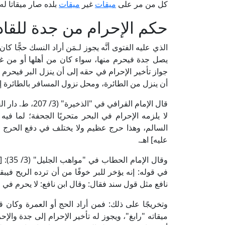
كل من مر على
ميقات
غير
ميقات
بلده صار ميقاتا له]
حكم الإحرام من جدة للقادم 
الذي عليه الفتوى أنَّه يجوز لـمَن أراد النسك حجًّا ك
يصل جدة فيحرم منها، سواء كان من أهلها أو من غير 
جواز تأخير الإحرام في حقه إلى أن ينزل البر فيحرم م
أن ينزل من الطائرة، ومحل نزول المسافر بالطائرة
قال الإمام القرا
لا يلزمه الإحرام في البحر متحريًا الجحفة؛ لما في
السالم، وهذا حرج عظيم ولا يختلف في دفع الحرج بتر
عليه] اهـ.
وقال 
في قوله: إنه يؤخر للبر خوفًا من أن ترده الريح في
نافع مثل قول سند فقال: وقال ابن نافع: لا يحرم في ا
وتخريجًا على ذلك: فمن أراد الحج أو العمرة وكان قا
ميقاته "رابغ"، ويجوز له تأخير الإحرام إلى جدة والإحر