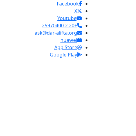
Facebook
X
Youtube
+20 2 25970400
ask@dar-alifta.org
huawei
App Store
Google Play