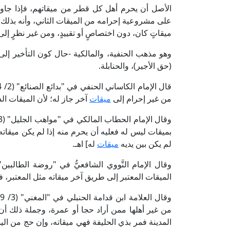
الأصل أن يحرم أهل كل قطر من ميقاتهم، فإذا جاو
على مشروعية إحرامه من الميقات الثاني، وأنه بذلك ص
ميقاتٍ كان، دون اختصاصٍ أو تقييدٍ، ومن غير نظرٍ إلى 
وهو مذهب الحنفية، والمالكية -حال كون التأخير إل
(حق الأجير)، والحنابلة.
من غير إحرام إلى
ميقات
آخر جاز له؛ لأن الميقات الذ
بميقات ليس له فعليه أن يحرم منه إذا لم يكن ميقاته بي
لم يكن بين يديه
ميقات
له] اهـ.
الميقات المعتبر إلى طريق آخر ميقاته مثل المعتبر، فا
من غير أهلها ممن أراد حجا أو عمرة، وجملة ذلك أ
المدينة فمر بذي الحليفة فهي ميقاته، وإن حج من الي