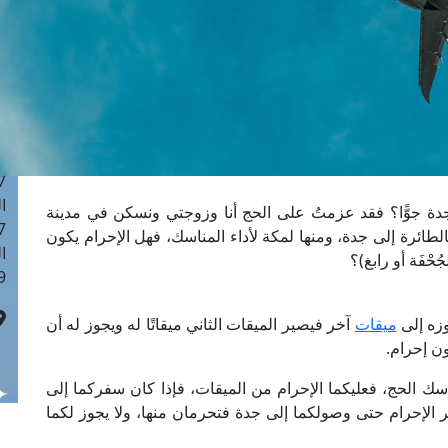
ا
 :42
ا
 :18
ا
 : 1
ا
7
ا
 جدة جوًّا؟ فقد عزمتُ على الحج أنا وزوجتي ونسكن في مدينة
: 43
بالطائرة إلى جدة، ومنها لمكة لأداء المناسك، فهل الإحرام يكون
ا
ُحْفَة أو رابغ)؟
 :8
وزه إلى
ميقات
آخر فيصير الميقات الثاني ميقاتًا له ويجوز له أن
ن إحرام.
ك الحج، فعليكما الإحرام من الميقات، فإذا كان سفركما إلى
ير الإحرام حتى وصولكما إلى جدة فتحرمان منها، ولا يجوز لكما