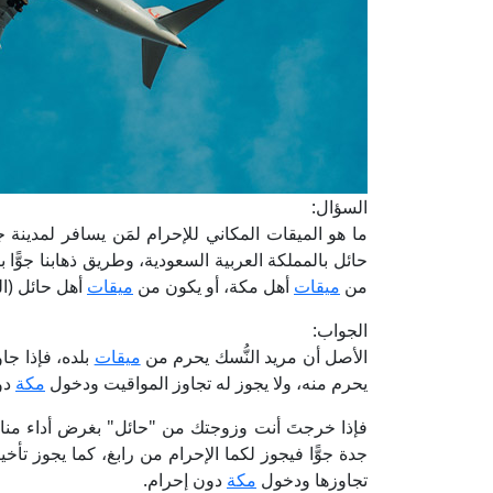
السؤال:
ما هو الميقات المكاني للإحرام لمَن يسافر لمدينة
حائل بالمملكة العربية السعودية، وطريق ذهابنا جوًّا 
من
ميقات
أهل مكة، أو يكون من
ميقات
أهل حائل (الج
الجواب:
الأصل أن مريد النُّسك يحرم من
ميقات
بلده، فإذا جا
يحرم منه، ولا يجوز له تجاوز المواقيت ودخول
مكة
دو
فإذا خرجتَ أنت وزوجتك من "حائل" بغرض أداء مناس
جدة جوًّا فيجوز لكما الإحرام من رابغ، كما يجوز تأخ
تجاوزها ودخول
مكة
دون إحرام.