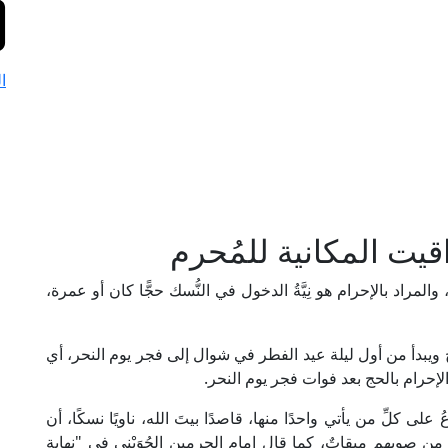
ا
اقيت المكانية للمُحرم
مراد بالإحرام هو نِيَّةُ الدخول في النُّسك حجًّا كان أو عمرة،
 ويبدأ من أول ليلة عيد الفطر في شوال إلى فجر يوم النحر، أي
لإحرام بالحج بعد فوات فجر يوم النحر.
ى كلِّ من يأتي واحدًا منها، قاصدًا بيتَ الله، ناويًا نسكًا، أن
ن من صوبهم ميقاتٌ، كما قال إمام الحرمين الجُوَيْني في "نهاية