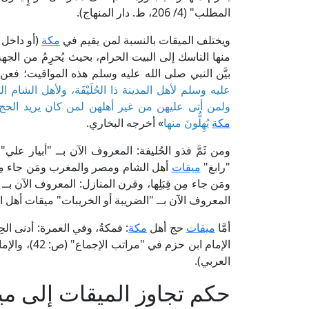
المطلب" (4/ 206، ط. دار المنهاج).
ويختلف الميقات بالنسبة لمن يقيم في
مكة
(أو داخل 
منها الناسك إلى البيت الحرام، بحيث يُحرِمُ من الجهة 
بيَّن النبي صلى الله عليه وسلم هذه المواقيت؛ فعن ابْنِ ع
عليه وسلم لأهل المدينة ذا الحُلَيْفَة، ولأهل الشام الجُحْفَ
ولمن أتى عليهن من غير أهلهن لمن كان يريد الحج وا
مكة
يُهِلُّونَ منها
» أخرجه البخاري.
ومن ثَمَّ فذو الحُليفة: المعروف الآن بــ "أبيار علي"
"رابغ"
ميقات
أهل الشام ومصر والمغرب ومَن جاء مِن قِب
ومَن جاء مِن قِبَلِها، وقرن المنازل: المعروف الآن بــ 
المعروف الآن بــ "الضريبة أو الخريبات" ميقات أهل
أمَّا
ميقات
حج أهل
مكة
: فمكةُ، وفي العمرة: أدنى الح
العربي).
حكم تجاوز الميقات إلى مي