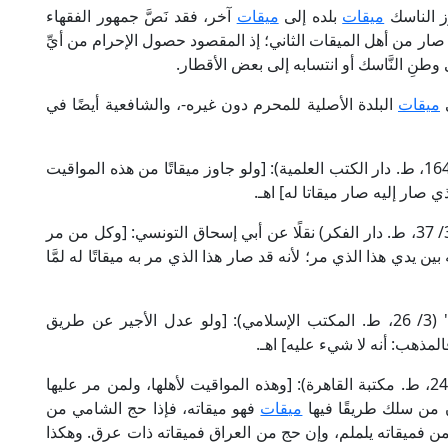
ز الناسك
ميقات
بلده إلى
ميقات
آخر، فقد نَصَّ جمهور الفقهاء
ار من أهل الميقات الثاني؛ إذ المقصود حصول الإحرام من أيِّ
وطنِ النَّاسك أو انتسابه إلى بعض الأقطار.
ى
ميقات
البلدة الأصلية للمحرم دون غيره-، والشافعية أيضًا في
قال الإمام الكاساني الحنفي في "بدائع الصنائع" (2/ 164، ط. دار الكتب العلمية): [ولو جاوز ميقاتًا من هذه المواقيت
ي صار إليه صار ميقاتا له] اهـ.
وقال الإمام الحطاب المالكي في "مواهب الجليل" (3/ 37، ط. دار الفكر) نقلًا عن أبي إسحاق التونسي: [وكل من مر
ن يدي هذا الذي مر؛ لأنه قد صار هذا الذي مر به ميقاتًا له لمَّا
وقال الإمام النَّووي الشافعيُّ في "روضة الطالبين" (3/ 26، ط. المكتب الإسلامي): [ولو عدل الأجير عن طريق
لمذهب: أنه لا شيء عليه] اهـ.
وقال العلامة ابن قدامة الحنبلي في "المغني" (3/ 249، ط. مكتبة القاهرة): [وهذه المواقيت لأهلها، ولمن مر عليها
ن من سلك طريقًا فيها
ميقات
فهو ميقاته، فإذا حج الشامي من
من فميقاته يلملم، وإن حج من العراق فميقاته ذات عرق. وهكذا