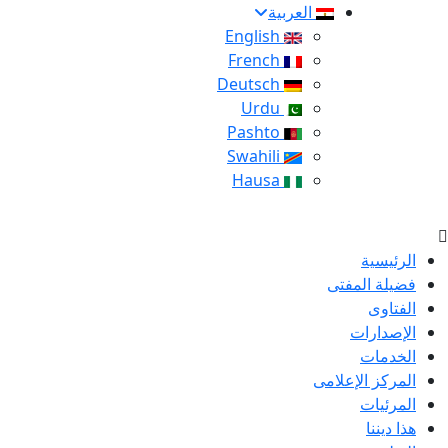
العربية
English
French
Deutsch
Urdu
Pashto
Swahili
Hausa
الرئيسية
فضيلة المفتى
الفتاوى
الإصدارات
الخدمات
المركز الإعلامى
المرئيات
هذا ديننا