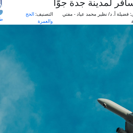
افر لمدينة جدة جوًّا
:
فضيلة أ. د/ نظير محمد عياد - مفتي
التصنيف:
الحج
طل
والعمرة
اس
حج
ال
م
الق