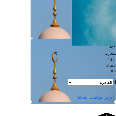
لفجر
4
لشروق
6
لظهر
1
لعصر
4:3
لمغرب
7 
لعشاء
9
عرض مواقيت الصلاة