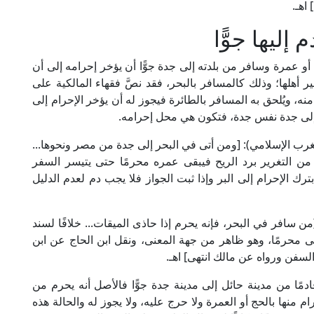
 اهـ.
إليها جوًّا
ان أو عمرة وسافر من بلدته إلى جدة جوًّا أن يؤخر إحرامه إلى أن
أهلها؛ وذلك كالمسافر بالبحر، فقد نصَّ فقهاء المالكية على
نه، ويُلحق به المسافر بالطائرة فيجوز له أن يؤخر الإحرام إلى
 إلى جدة نفس جدة، فتكون هي محل إحرامه.
في في "الذخيرة" (3/ 207، ط. دار الغرب الإسلامي): [ومن أتى في البحر إلى جدة من مصر ونحوها...
ه من التغرير برد الريح فيبقى عمره محرمًا حتى يتيسر السفر
ك الإحرام إلى البر وإذا ثبت الجواز فلا يجب دم لعدم الدليل
الإمام الحطاب في "مواهب الجليل" (3/ 35): [من سافر في البحر، فإنه يحرم إذا حاذى الميقات... خلافًا لسند
بقى محرمًا، وهو ظاهر من جهة المعنى، ونقل ابن الحاج عن ابن
لسفن ورواه عن مالك انتهى] اهـ.
دمًا من مدينة حائل إلى مدينة جدة جوًّا فالأصل أنه يحرم من
ام منها بالحج أو العمرة ولا حرج عليه، ولا يجوز له والحالة هذه