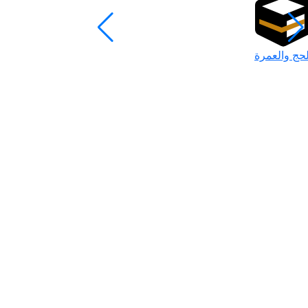
لحج والعمرة
رمضان