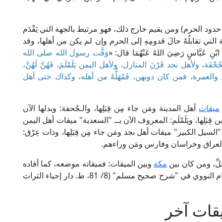
حدود الحرم) ومن يقيم خارج ذلك، فهو مرتبط بالجهة التي يَقْدَم
التي تقابلُهُ حالَ قدومِهِ إلى الحرم وإن لم يكن من أهلها، وقد
َبَّاسٍ رَضِيَ اللهُ عَنْهُمَا قال: «
وَقَّت رسول الله صلى الله
ة، ولأهل نجد قَرْنَ المنازل، ولأهل اليمن يَلَمْلَمَ، فَهُنَّ لَهُنَّ،
لعمرة، فمن كان دونهن، فَمُهَلُّهُ من أهله، وكذاك حتى أهل
ميقات
أهل المدينة ومَن جاء مِن قِبَلِها، والـجُحفة: وبدلها الآن
َلِها، ويَلَمْلَم: المعروف الآن بــ "السعدية" ميقات أهل اليمن
"السيل الكبير" ميقات أهل نجد ومَن جاء مِن قِبَلِها، وذات عِرْق:
 العراق وخراسان وفارس ومَن وراءهم.
ِلِّ، ومن كان بين
مكة
وبين الميقات: فميقاته موضعه، كما أفاده
الإمام ابن حزم في "مراتب الإجماع" (ص: 42)، والإمام النووي في "شرح صحيح مسلم" (8/ 81، ط. دار إحياء التراث
قات آخر