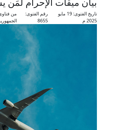
بيان ميقات الإحرام لمَن يس
تاريخ الفتوى:
19 مايو
رقم الفتوى:
من فتاوى
2025 م
8655
الجمهورية