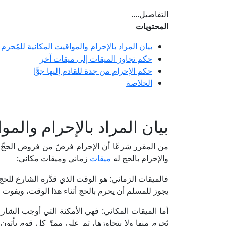
التفاصيل....
المحتويات
بيان المراد بالإحرام والمواقيت المكانية للمُحرم
حكم تجاوز الميقات إلى ميقات آخر
حكم الإحرام من جدة للقادم إليها جوًّا
الخلاصة
بيان المراد بالإحرام والمو
من المقرر شرعًا أن الإحرام فرضٌ من فروض الحجِّ، وال
والإحرام بالحج له
ميقات
زماني وميقات مكاني:
فالميقات الزماني: هو الوقت الذي قدَّره الشارع للحج
يجوز للمسلم أن يحرم بالحج أثناء هذا الوقت، ويفوت ا
أما الميقات المكاني: فهي الأمكنة التي أوجب الشارعُ عل
يُحرم منها ولا يتجاوزها، ثم على ممرِّ كل قومٍ يأتو