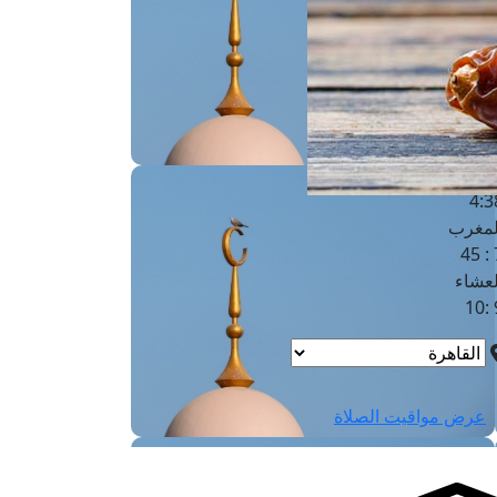
لفجر
4
لشروق
6
لظهر
1
لعصر
4:3
لمغرب
7 
لعشاء
9
عرض مواقيت الصلاة