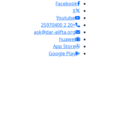
Facebook
X
Youtube
+20 2 25970400
ask@dar-alifta.org
huawei
App Store
Google Play