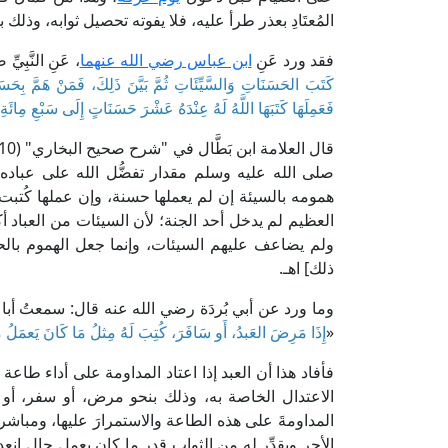
المُعتَادِ بعذر طرأ عليه، فلا يفوته تحصيل ثوابه، وذلك بم
فقد ورد عَنِ
ابن عباس رضي الله عنهما
، عَنِ النَّبِيِّ ص
كَتَبَ الحَسَنَاتِ وَالسَّيِّئَاتِ ثُمَّ بَيَّنَ ذَلِكَ، فَمَنْ هَمَّ بِحَسَنَةٍ
فَعَمِلَهَا كَتَبَهَا اللَّهُ لَهُ عِنْدَهُ عَشْرَ حَسَنَاتٍ إِلَى سَبْعِ مِائ
صلى الله عليه وسلم مقدار تفضُّل الله على عباده
همومه بالسيئة إن لم يعملها حسنة، وإن عملها كُتبت
العظيم لم يدخل أحد الجنة؛ لأن السيئات من العباد
ولم يضاعف عليهم السيئات، وإنما جعل الهموم بالحس
ذلك] اهـ.
وما ورد عن أبي بُردَة رضي الله عنه قال: سمعتُ أبا
«
إِذَا مَرِضَ العَبدُ، أَو سَافَرَ، كُتِبَ لَهُ مِثلُ مَا كَانَ يَعمَلُ 
فأفاد هذا أن العبد إذا اعتاد المداومة على أداء طاع
الاعتدال الخاصة به، وذلك بنحو مرض، أو سفر، أو
المداومةَ على هذه الطاعة والاستمرارَ عليها، ومباشر
الأجر ويقدِّر له من الثواب قدر ما كان يعمل حال انع