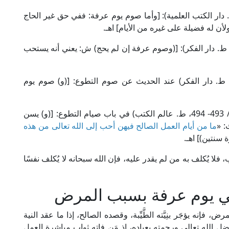
لامة الكاساني في "بدائع الصنائع" (2/ 79، ط. دار الكتب العلمية): [وأما صوم يوم عرفة: ففي حق غير الحاج
أن له فضيلة على غيره من الأيام] اهـ.
ال العلامة الحَطَّاب في "مواهب الجليل" (2/ 401، ط. دار الفكر): [(وصوم عرفة إن لم يحج) ش: يعني أنه يستحب
ال العلامة الرَّمليُّ في "نهاية المحتاج" (3/ 206، ط. دار الفكر) عند الحديث عن صوم التطوع: [(و) صوم يوم
وقال العلامة البُهُوتي في "شرح منتهى الإرادات" (1/ 493- 494، ط. عالم الكتب) في باب صيام التطوع: [(و) يسن
: «
ما من أيام العمل الصالح فيهن أحب إلى الله تعالى من هذه
سنتين)] اهـ.
 فلا يُكلف به من لم يقدر عليه، فإن الله سبحانه لا يُكلف نفسًا
ي يوم عرفة بسبب المرض
فإنه يؤجَر بنِيَّته الطَّيِّبة، وقصده الصالح، إذا ما عقد النية
ل الله تعالى ورحمته بعباده، إذ مَن فاته ثواب مباشرة العمل