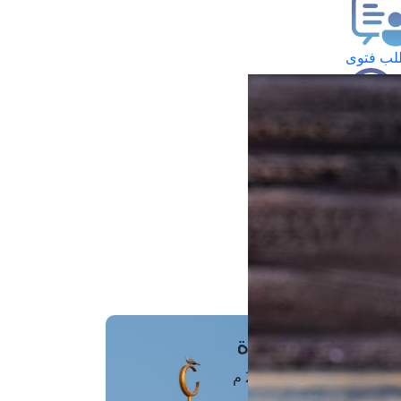
ب فتوى
تعلام عن فتوى
ز موعد
فتوى الهاتفية
َواقِيتُ الصَّـــلاة
اهرة · 06 أغسطس 2026 م