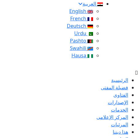
العربية
English
French
Deutsch
Urdu
Pashto
Swahili
Hausa
الرئيسية
فضيلة المفتى
الفتاوى
الإصدارات
الخدمات
المركز الإعلامى
المرئيات
هذا ديننا