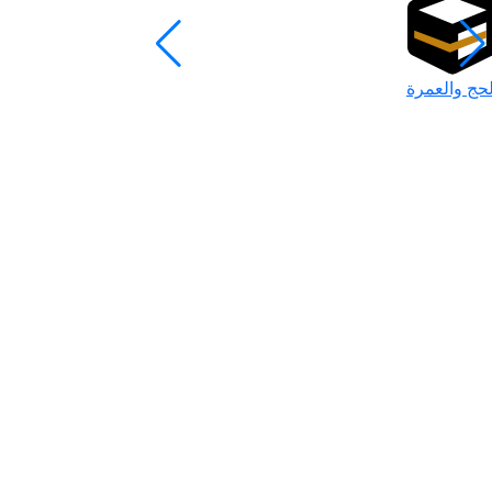
لحج والعمرة
رمضان