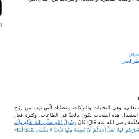
ا
لمرض
طر لعذر
 تعالى، وهي التجليات والبركات وعطاياه الَّتِي تهب من ريَاح
ستقبال هذه النفحات يكون بالجدِّ في الطاعات، وكثرة فعل
سْلَمَةَ رضي الله عنه قَالَ: قَالَ
رَسُولُ اللهِ صَلَّى اللهُ عَلَيْهِ وآله
َعَرَّضُوا لَهَا، لَعَلَّ أَحَدَكُمْ أَنْ تُصِيبَهُ مِنْهَا نَفْحَةٌ لَا يَشْقَى بَعْدَهَا أَبَدًا
»