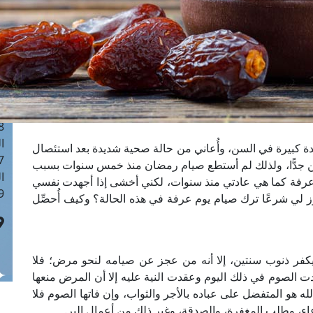
ا
 :40
ا
 :17
ا
 : 1
ا
8
ا
 كبيرة في السن، وأُعاني من حالة صحية شديدة بعد استئصال
: 45
 جدًّا، ولذلك لم أستطع صيام رمضان منذ خمس سنوات بسبب
ا
 عرفة كما هي عادتي منذ سنوات، لكني أخشى إذا أجهدت نفسي
 :10
يجوز لي شرعًا ترك صيام يوم عرفة في هذه الحالة؟ وكيف أُحصِّل
يكفر ذنوب سنتين، إلا أنه من عجز عن صيامه لنحو مرض؛ فلا
دت الصوم في ذلك اليوم وعقدت النية عليه إلا أن المرض منعها
لله هو المتفضل على عباده بالأجر والثواب، وإن فاتها الصوم فلا
دعاء، وطلب المغفرة، والصدقة، وغير ذلك من أعمال البر.