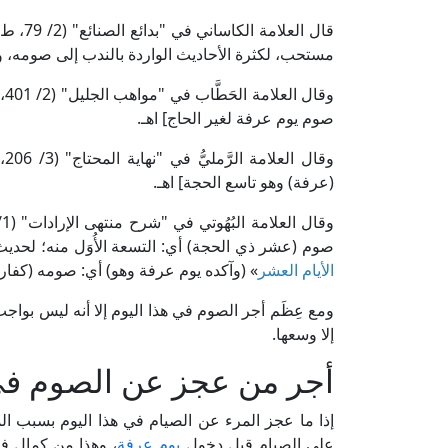
قال الع
مستحب، لكثرة الأحاديث الواردة بالندب إلى صومه، ول
وق
صوم يوم عرفة لغير الحاج] اهـ.
وق
(عرفة) وهو تاسع الحجة] اهـ.
صوم (عشر ذي الحجة) أي: التسعة الأُوَل منه؛ لحديث
الأيام العشر
» (وآكده يوم عرفة وهو) أي: صومه (كفارة 
ومع عِظَم أجر الصوم في هذا اليوم إلا أنه ليس بواجب،
إلا وسعها.
أجر من عجز عن الصوم ف
إذا ما عجز المرء عن الصيام في هذا اليوم بسبب المرض، 
على الصيام قبل دخول
يوم عرفة
، وهذا من كمال فض