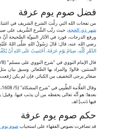
فضل صوم يوم عرفة
من نفحات الله التي رغَّبَ الشرع الشريف في اغتنام
شهر ذي الحجة
، حيث رتَّب الشَّرع الشَّريف على صيام ه
ورفع الدرجات، فورد في الآثار النبويَّة الصَّحيحة أنّ
رضي الله عنه، قال: قَالَ رَسُولُ اللهِ صَلَّى اللهُ عَلَيْهِ و
الدَّهْرِ كُلِّهِ، صِيَامُ يَوْمِ عَرَفَةَ، أَحْتَسِبُ عَلَى اللهِ أَنْ يُكَفِّرَ ا
السنتين. قالوا: والمراد بها الصَّغائر. وسبق بيان مث
صغائر يرجى التخفيف من الكبائر، فإن لم يكن رُفعت 
وق
بعدها: هو أنَّه تعالى يحفظه من أن يذنب فيها. وقيل: يعطى
فيها ذَنب] اهـ.
حكم صوم يوم عرفة
قد تضافرت نصوص الفقهاء على استحباب
صوم يوم 