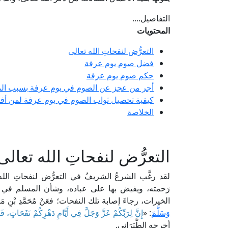
التفاصيل....
المحتويات
التعرُّض لنفحاتِ الله تعالى
فضل صوم يوم عرفة
حكم صوم يوم عرفة
أجر من عجز عن الصوم في يوم عرفة بسبب ا
كيفية تحصيل ثواب الصوم في يوم عرفة لمن أف
الخلاصة
التعرُّض لنفحاتِ الله تعالى
لقد رغَّب الشرعُ الشريفُ في التعرُّض لنفحاتِ الله
رَحمته، ويفيض بها على عباده، وشأن المسلم في ا
الخيرات، رجاءَ إصابة تلك النفحات؛ فعَنْ مُحَمَّدِ بْنِ مَ
وَسَلَّمَ
: «
إِنَّ لِرَبِّكُمْ عَزَّ وَجَلَّ فِي أَيَّامِ دَهْرِكُمْ نَفَحَاتٍ، فَت
أخرجه الطَّبَرَانِي.