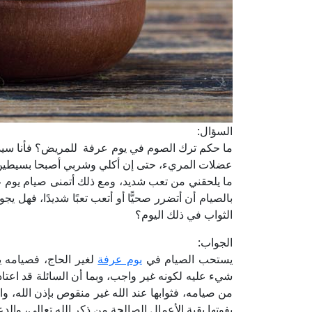
السؤال:
ما حكم ترك الصوم في يوم عرفة للمريض؟ فأنا سيدة
عضلات المريء، حتى إن أكلي وشربي أصبحا بسيطين
ما يلحقني من تعب شديد، ومع ذلك أتمنى صيام يوم
بالصيام أن أتضرر صحيًّا أو أتعب تعبًا شديدًا، فهل 
الثواب في ذلك اليوم؟
الجواب:
يستحب الصيام في
يوم عرفة
لغير الحاج، فصيامه 
شيء عليه لكونه غير واجب، وبما أن السائلة قد اعتا
من صيامه، فثوابها عند الله غير منقوص بإذن الله، وا
يفوتها بقية الأعمال الصالحة من ذكر الله تعالى، وال