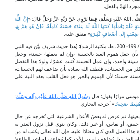
جرد الهَمِّ بالفعل.
َلَّى اللهُ عَلَيْهِ وَسَلَّمَ، فِيمَا يَرْوِي عَنْ رَبِّهِ عَزَّ وَجَلَّ قَالَ: «
إِنَّ اللَّهَ
 فَلَمْ يَعْمَلْهَا كَتَبَهَا اللَّهُ لَهُ عِنْدَهُ حَسَنَةً كَامِلَةً، فَإِنْ هُوَ هَمَّ بِهَا
َةِ ضِعْفٍ إِلَى أَضْعَافٍ كَثِيرَةٍ
» متفق عليه.
قال العلامة ابن بَطَّال في "شرح صحيح البخاري" (10/ 199- 200، ط. مكتبة الرشد): [هذا حديث شريف بيَّنَ فيه النبي
 بأن جعل هموم العبد بالحسنة -وإن لم يعملها- حسنة، وجعل
 سيئة واحدة، وإن عمل الحسنة كُتبت عشرًا، ولولا هذا التفضل
 أكثر من الحسنات، فلطف الله بعباده بأن ضاعف لهم الحسنات،
نة حسنةً؛ لأن الهموم بالخير هو فعل القلب بعقد النية على
 موسى مرارًا يقول: قال
رَسُولُ اللهِ صَلَّى اللهُ عَلَيْهِ وآله وَسَلَّمَ
:
مُقِيمًا صَحِيحًا
» أخرجه البخاري.
ة بعينها، ثم عرَض له بعضُ الأعذار الشرعية التي تُخرجه عن حال
 حيض، أو نفاس، أو غير ذلك، وكان ينوي قبل نزول العذر به
ة هذا العمل الذي كان معتادًا عليه، فإن الله تعالى يكتب له من
دام العذر، بل يُضاعف له من الأجر كما يُضاعف لمباشر الطاعة؛