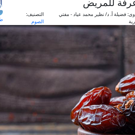
رفة للمريض
وى:
فضيلة أ. د/ نظير محمد عياد - مفتي
التصنيف:
طل
ية
الصوم
اس
حج
ال
م
الق