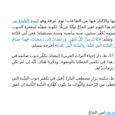
ها والإكثار فيها من الطاعات؛ يوم عرفة وهو
اليوم التاسع من
ذا اليوم لغير الحاجِّ ثوابًا جزيلًا؛ لكونه مَظِنَّة لمغفرة الذنوب
َ صومه يُكفِّر سنتين، سنة ماضية وسنة مستقبلة؛ فعن أبي قَتَادَة
َسَلَّمَ: «
ثَلَاثٌ مِنْ كُلِّ شَهْرٍ، وَرَمَضَانُ إِلَى رَمَضَانَ، فَهَذَا صِيَامُ
لسَّنَةَ الَّتِي قَبْلَهُ، وَالسَّنَةَ الَّتِي بَعْدَهُ
» أخرجه مسلم.
قال الإمام النووي في "شرح النووي على مسلم" (8/ 51، ط. دار إحياء التراث العربي): [معناه: يكفِّر ذنوب صائمه في
ل هذا في تكفير الخطايا بالوضوء، وذكرنا هناك: أنَّه إن لم تكن
درجات] اهـ.
ال العلَّامة الطِّيبِي في "شرح المشكاة" (5/ 1608، ط. مكتبة نزار مصطفى الباز): [قيل في تكفير ذنوب السَّنة التي
 من الرَّحمة والثَّواب ما يكون كفَّارة السَّنة الثَّانية إن اتفق
عرفة
لغير الحاجِّ.