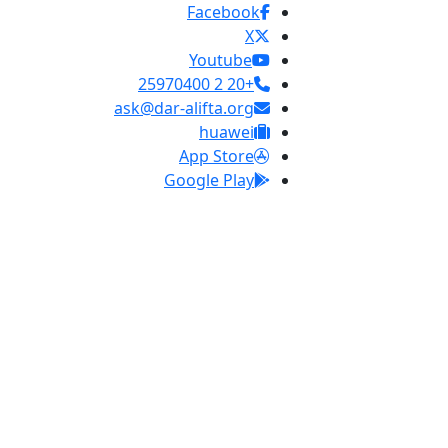
Facebook
X
Youtube
+20 2 25970400
ask@dar-alifta.org
huawei
App Store
Google Play