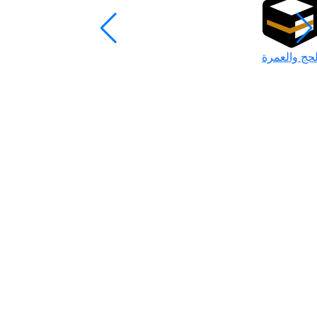
لحج والعمرة
رمضان