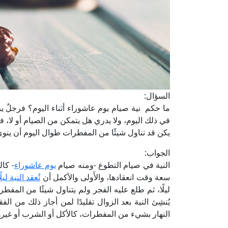
السؤال:
ما حكم نية صيام يوم عاشوراء أثناء اليوم؟ فرجلٌ
في ذلك اليوم، ولا يدري هل يتمكن من الصيام أو لا، 
يكن قد تناول شيئًا من المفطرات طوال اليوم أن ينوي
الجواب:
النية في صيام التطوع -ومنه صيام
يوم عاشوراء
- كا
سعة وقت انعقادها، والأَولى والأكمل أن
تُعقد النية لي
ليلًا، ثم طلع عليه الفجر ولم يتناول شيئًا من المفط
يُنشِئ النية بعد الزوال تقليدًا لمن أجاز ذلك من الف
النهار بشيء من المفطرات، كالأكل أو الشرب أو غيرهم