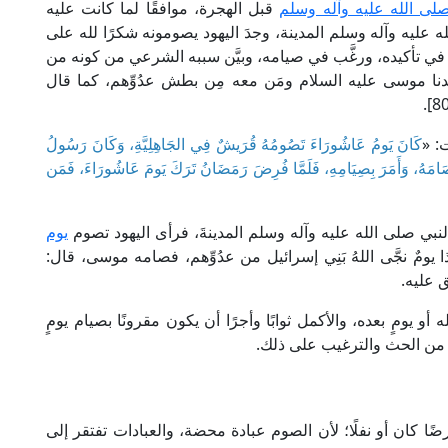
صلى الله عليه وآله وسلم
قبل الهجرة، موافقًا لما كانت عليه
 عليه وآله وسلم المدينة، وجدَ اليهود يصومونه شكرًا لله على
في تأكيده، ورغَّب في صيامه، وبيَّن سببه الشرعي من كونه من
ه سيدنا موسى عليه السلام ومَن معه مِن بطش عدُوِّهم، كما قال
: «
كَانَ يَومُ عَاشُورَاءَ تَصُومُهُ قُرَيشٌ فِي الجَاهِلِيَّةِ، وَكَانَ رَسُولُ
 صَامَهُ، وَأَمَرَ بِصِيَامِهِ، فَلَمَّا فُرِضَ رَمَضَانُ تَرَكَ يَومَ عَاشُورَاءَ، فَمَن
النبي صلى الله عليه وآله وسلم المدينةَ، فرأى اليهود تصوم
يوم
ا يومٌ نجَّى اللهُ بَنِي إسرائيل من عدُوِّهم، فصامه موسى، قال:
تفق عليه.
و يومٍ بعده، والأكمل ثوابًا وأجرًا أن يكون مقرونًا بصيام يومٍ
حة من الحث والترغيب على ذلك.
ًا كان أو نفلًا؛ لأن الصوم عبادة محضة، والعبادات تفتقر إلى