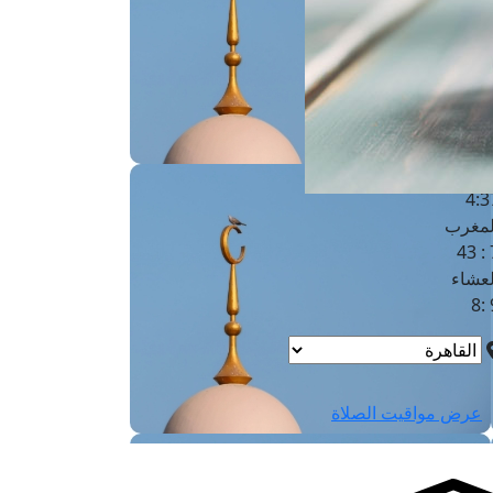
لفجر
4
لشروق
6
لظهر
1
لعصر
4:3
لمغرب
7 
لعشاء
9
عرض مواقيت الصلاة