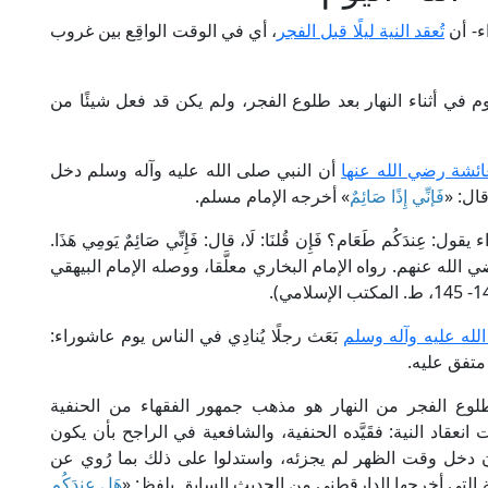
ء- أن
تُعقد النية ليلًا قبل الفجر
، أي في الوقت الواقِع بين غروب
يصوم في أثناء النهار بعد طلوع الفجر، ولم يكن قد فعل شيئًا من
ئشة رضي الله عنها
أن النبي صلى الله عليه وآله وسلم دخل
قال: «
فَإنِّي إِذًا صَائِمٌ
» أخرجه الإمام مسلم.
 عِندَكُم طَعَام؟ فَإِن قُلنَا: لَا، قال: فَإِنِّي صَائِمٌ يَومِي هَذَا.
 الله عنهم. رواه الإمام البخاري معلَّقا، ووصله الإمام البيهقي
لله عليه وآله وسلم
بَعَث رجلًا يُنادِي في الناس يوم عاشوراء:
متفق عليه.
طلوع الفجر من النهار هو مذهب جمهور الفقهاء من الحنفية
عقاد النية: فقَيَّده الحنفية، والشافعية في الراجح بأن يكون
ن دخل وقت الظهر لم يجزئه، واستدلوا على ذلك بما رُوي عن
ة التي أخرجها الدارقطني من الحديث السابق بلفظ: «
هَل عِندَكُم