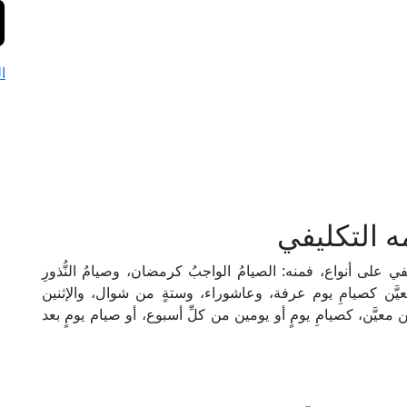
ا
ه التكليفي
على أنواع، فمنه: الصيامُ الواجبُ كرمضان، وصيامُ النُّذورِ
 معيَّن كصيامِ يوم عرفة، وعاشوراء، وستةٍ من شوال، والإثنين
معيَّن، كصيامِ يومٍ أو يومين من كلِّ أسبوع، أو صيام يومٍ بعد