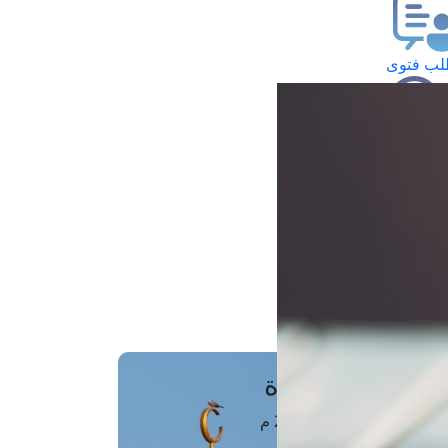
ب فتوى
تعلام عن فتوى
ز موعد
فتوى الهاتفية
َواقِيتُ الصَّـــلاة
اهرة · 08 أغسطس 2026 م