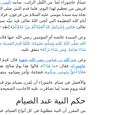
صيامُ عاشوراء يُعدّ من النَّفل الراتب، صامه
النبي 
قريش من تعظيم لهذا اليوم، فلما قدم النبي صلى الله
نجاة نبيه سيدنا موسى عليه السلام من فرعون، فزاد 
أيام الله العظيمة التي أنَجى اللهُ تعالى فيه نبيَّ
تعالى: ﴿
يَابَنِي إِسْرَائِيلَ قَدْ أَنْجَيْنَاكُمْ مِنْ عَدُوِّكُمْ
﴾ [طه: 80].
وعن السيدة عائشة أم المؤمنين رضي الله عنها قالت
اللهِ صَلَّى اللهُ عَلَيهِ وَسَلَّمَ يَصُومُهُ، فَلَمَّا قَدِمَ المَدِينَةَ
شَاءَ صَامَهُ، وَمَن شَاءَ تَرَكَهُ
» متفق عليه.
وعن
عبد الله بن عباس رضي الله عنهما
قال: قَدِمَ 
عاشوراء
، فقال: «
مَا هَذَا؟
»، قالوا: هذا يومٌ صالح، هذ
«
فَأَنَا أَحَقُّ بِمُوسَى مِنكُم
»، فَصَامَهُ، وَأَمَرَ بِصِيَامِهِ. م
والأفضل في صيام عاشوراء أن يُقرن بصيام يومٍ قَبله أ
قَبله ويومٍ بعده؛ لِما تضافرت عليه الأحاديث الصحي
حكم النية عند الصيام
من المقرر أن النية مطلوبةٌ في كل أنواع الصيام، فرض