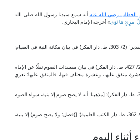
 الخطاب رضي الله عنه
أنه سمِع سيدنا رسول الله صلى الله
لِكُلِّ امرِئٍ مَا نَوَى
» أخرجه الإمام البخاري.
قال الإمام كمال الدين بن الهُمَام الحنفي في "فتح القدير" (2/ 303، ط. دار الفكر) في بيان مكانة النية في الصيام:
وقال الإمام الحَطَّاب المالكي في "مواهب الجليل" (2/ 427، ط. دار الفكر) في بيان مفسدات الصوم نقلًا عن الإمام
عشرة متفق عليها، وعشرة مختلف فيها، فالمتفق عليها: تعري
وقال الإمام النَّوَوِي الشافعي في "المجموع" (6/ 300، ط. دار الفكر): [مذهبنا: أنه لا يصح صوم إلا بنية، سواء الصوم
وقال الإمام البُهُوتِي الحنبلي في "كشاف القناع" (2/ 362، ط. دار الكتب العلمية): [(فصل: ولا يصح صوم) إلا بنية،
أثناء اليوم