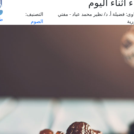
أثناء اليوم
وى:
فضيلة أ. د/ نظير محمد عياد - مفتي
التصنيف:
طل
رية
الصوم
اس
حج
ال
م
الق