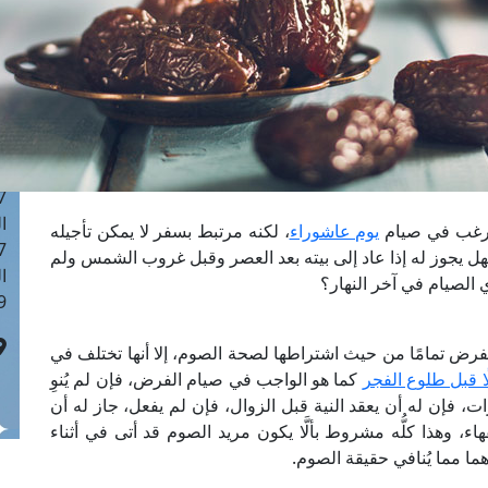
ا
 :42
ا
 :18
ا
 : 1
ا
7
ا
 يرغب في صيام
يوم عاشوراء
، لكنه مرتبط بسفر لا يمكن تأجيله
: 43
فهل يجوز له إذا عاد إلى بيته بعد العصر وقبل غروب الشمس ولم
ا
 الصيام في آخر النهار؟
 :8
لفرض تمامًا من حيث اشتراطها لصحة الصوم، إلا أنها تختلف في
لًا قبل طلوع الفجر
كما هو الواجب في صيام الفرض، فإن لم يُنوِ
رات، فإن له أن يعقد النية قبل الزوال، فإن لم يفعل، جاز له أن
قهاء، وهذا كلُّه مشروط بألَّا يكون مريد الصوم قد أتى في أثناء
ا مما يُنافي حقيقة الصوم.