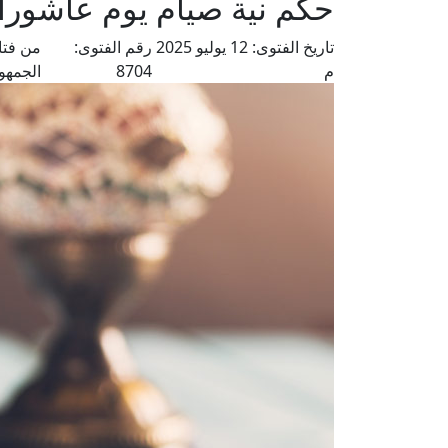
حكم نية صيام يوم عاشوراء 
تاريخ الفتوى:
12 يوليو 2025
رقم الفتوى:
من فتا
م
8704
الجمهو