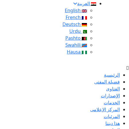
العربية
English
French
Deutsch
Urdu
Pashto
Swahili
Hausa
الرئيسية
فضيلة المفتى
الفتاوى
الإصدارات
الخدمات
المركز الإعلامى
المرئيات
هذا ديننا