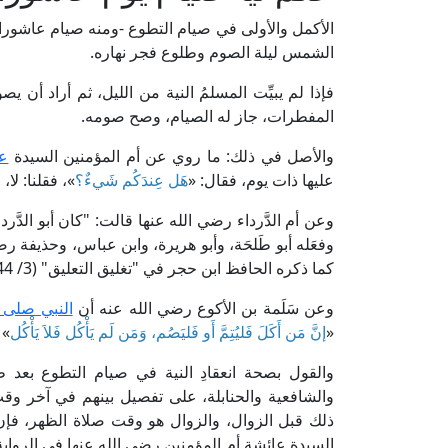
الأكمل والأولى في صيام التطوع -ومنه صيام عاشورا
الشمس ليلة الصوم وطلوع فجر نهاره.
فإذا لم يبيِّت المسلمُ النية من الليل، ثم أراد أن 
المفطرات، جاز له الصيام، وصح صومه.
والأصل في ذلك: ما روي عن أم المؤمنين السيدة
عا
عليها ذات يوم، فقال: «
هَل عِندَكُم شَيءٌ؟
»، فقلنا: لا، 
وعن أم الدَّرداء رضي الله عنها قالت: "كان أبو الدَّرداء يقول:
وفعَله أبو طَلحَة، وأبو هريرة، وابن عباس، وحذيفة رضي
كما ذكره الحافظ ابن حجر في "تغليق التعليق" (3/ 144- 145، ط. المكتب الإسلامي).
وعن سَلَمة بن الأكوع رضي الله عنه أن
النبي صلى ا
«
إنَّ مَن أَكَلَ فَليُتِمَّ أَو فَليَصُم، وَمَن لَم يَأْكُل فَلاَ يَأْكُل
» 
والقول بصحة انعقادِ النية في صيام التطوع بعد 
والشافعية والحنابلة، على تفصيل بينهم في آخر وقت ان
ذلك قبل الزوال، والزوال هو وقت صلاة الظهر، فإ
السيدة عائشة أم المؤمنين رضي الله عنها في الرواي