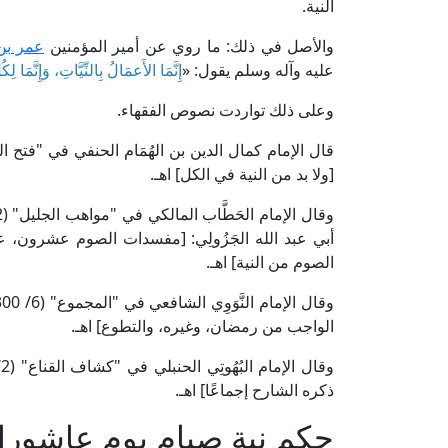
النية.
والأصل في ذلك: ما روي عن أمير المؤمنين
عمر بن
عليه وآله وسلم يقول: «
إِنَّمَا الأَعمَالُ بِالنِّيَّاتِ، وَإِنَّمَا 
وعلى ذلك تواردت نصوص الفقهاء.
[ولا بد من النية في الكل] اهـ.
أبي عبد الله الجَزُولِي: [مفسدات الصوم عشرون، 
الصوم من النية] اهـ.
الواجب من رمضان، وغيره، والتطوع] اهـ.
ذكره الشارح إجماعًا] اهـ.
حكم نية صيام يوم عاشوراء 