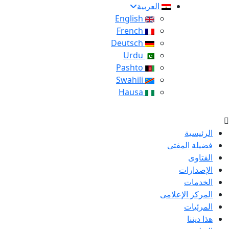
العربية
English
French
Deutsch
Urdu
Pashto
Swahili
Hausa
الرئيسية
فضيلة المفتى
الفتاوى
الإصدارات
الخدمات
المركز الإعلامى
المرئيات
هذا ديننا