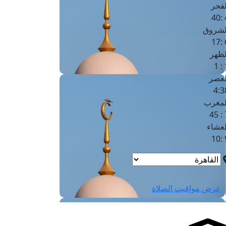
لفجر
4
لشروق
6
لظهر
1
لعصر
4:3
لمغرب
7 
لعشاء
9
عرض مواقيت الصلاة