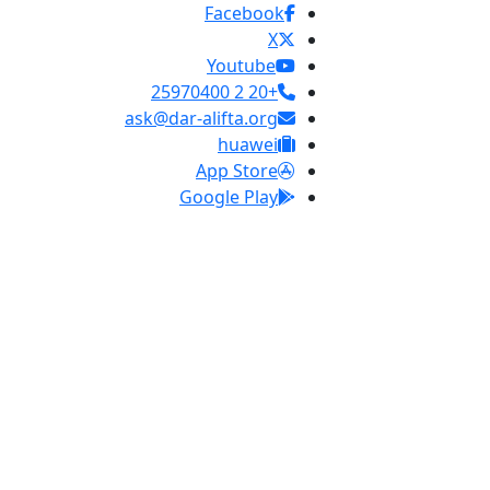
Facebook
X
Youtube
+20 2 25970400
ask@dar-alifta.org
huawei
App Store
Google Play