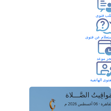
ب فتوى
تعلام عن فتوى
ز موعد
فتوى الهاتفية
َواقِيتُ الصَّـــلاة
اهرة · 06 أغسطس 2026 م