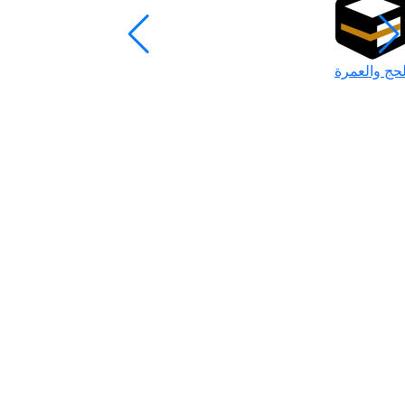
لحج والعمرة
رمضان