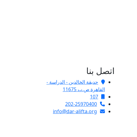
اتصل بنا
حديقة الخالدين - الدراسة -
القاهرة ص.ب 11675
107
202-25970400
info@dar-alifta.org