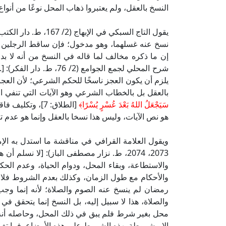
النسخ بالعقل، ولم يعتبروا ذهاب المحل نوعًا من أنواع
يقول التاج السبكي في 
نسخ عنه غسلهما، وهو مدخول؛ فإن ساقط الرجلين لم
إن ما ذكره مخالف لما قاله في النسخ من أنه لا ب
شرح المحلي لجمع الجوامع 
يلزم أن يكون العجز ناسخًا للحكم الشرعي؛ لأن الع
بالعقل بل بالخطاب الشرعي وهو الآيات التي تنفي ال
سَيَجْعَلُ اللهُ بَعْدَ عُسْرٍ يُسْرًا﴾
[الطلاق: 7]، وت
هو نص الآيات، وليس هذا نسخا بالعقل وإنما هو عدم 
2073، 2074، ط. نزار مصطفى الباز): [لا نسل
والاستطاعة، وبقاء المحل، ودوام الحياة، وعدم الحك
والأحكام مع طول الزمان، وكذلك بعدم الشروط فلا 
رمضان لم ينسخ عنه الصوم والصلاة؛ لأنه إنما وجب
والصلاة، هذا لا سبيل إليه، بل النسخ إنما يتحقق 
محل بغير شرط فلم يبق في ذلك المحل، وحاصله أنه ر
إلا مشروطة بهذه الشروط على هذه الأوضاع، فما تغير