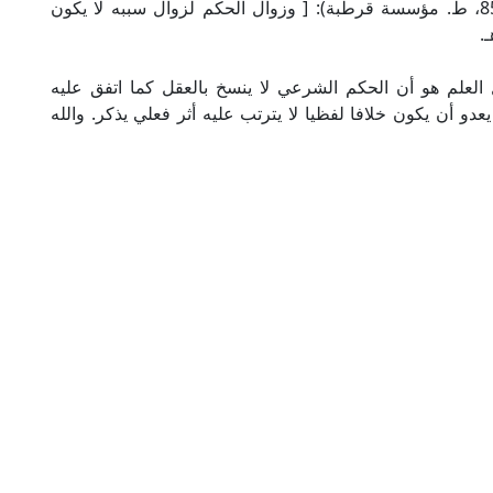
ويقول الزركشي في تشنيف المسامع (2/ 858، 859، ط. مؤسسة قرطبة): [ وزوال الحكم لزوال سببه لا يكون
.
 العلم هو أن الحكم الشرعي لا ينسخ بالعقل كما اتفق عليه
و أن يكون خلافا لفظيا لا يترتب عليه أثر فعلي يذكر. والله