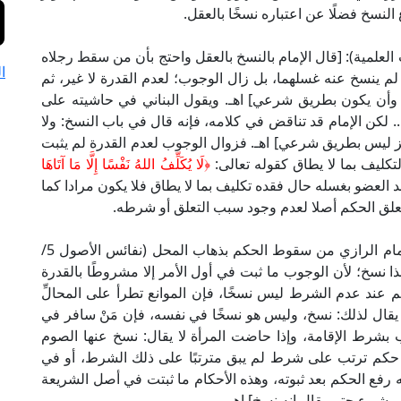
 النسخ فضلًا عن اعتباره نسخًا بالعقل.
الإبهاج (2/ 167، ط. دار الكتب العلمية): [قال الإمام بالنسخ بالعقل واحتج بأن من سقط رجلاه
ا
 ينسخ عنه غسلهما، بل زال الوجوب؛ لعدم القدرة لا غير، ثم
د وأن يكون بطريق شرعي] اهـ. ويقول البناني في حاشيته على
(2/ 76، ط. دار الفكر): [... لكن الإمام قد تناقض في كلامه، فإنه قال في باب النسخ: ولا
جز ليس بطريق شرعي] اهـ. فزوال الوجوب لعدم القدرة لم يثبت
تكليف بما لا يطاق كقوله تعالى:
﴿لَا يُكَلِّفُ اللهُ نَفْسًا إِلَّا مَا آتَاهَا
كليف فاقد العضو بغسله حال فقده تكليف بما لا يطاق فلا يكون مرادا كما
تعلق الحكم أصلا لعدم وجود سبب التعلق أو شرطه.
ويقول العلامة القرافي في مناقشة ما استدل به الإمام الرازي من سقوط الحكم بذهاب المحل (نفائس الأصول 5/
م أن هذا نسخ؛ لأن الوجوب ما ثبت في أول الأمر إلا مشروطًا بالقدرة
م عند عدم الشرط ليس نسخًا، فإن الموانع تطرأ على المحالِّ
يقال لذلك: نسخ، وليس هو نسخًا في نفسه، فإن مَنْ سافر في
 بشرط الإقامة، وإذا حاضت المرأة لا يقال: نسخ عنها الصوم
في حكم ترتب على شرط لم يبق مترتبًا على ذلك الشرط، أو في
فع الحكم بعد ثبوته، وهذه الأحكام ما ثبتت في أصل الشريعة
 شيء حتى يقال إنه نسخ] اهـ.