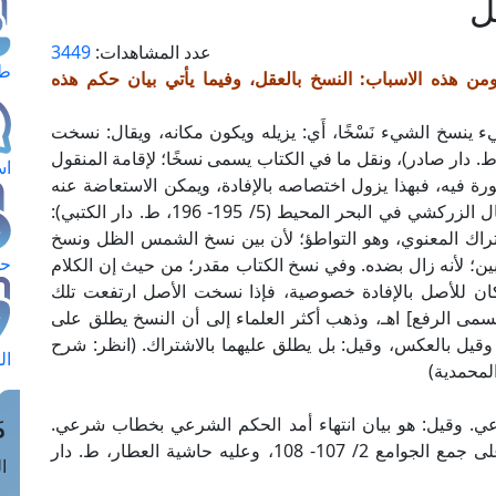
ل
عدد المشاهدات:
3449
طل
ن هذه الاسباب: النسخ بالعقل، وفيما يأتي بيان حكم هذه
 ينسخ الشيء نَسْخًا، أَي: يزيله ويكون مكانه، ويقال: نسخت
مس الظل أي: أزالته (انظر: لسان العرب 3/ 61، ط. دار صادر)، ونقل ما في الكتاب يسمى نسخًا؛ لإقامة المنقول
اس
رة فيه، فبهذا يزول اختصاصه بالإفادة، ويمكن الاستعاضة عنه
بغيره، وكأن في هذا إبطالا له؛ لإقامة آخر مقامه، قال الزركشي في البحر المحيط (5/ 195- 196، ط. دار الكتبي):
شتراك المعنوي، وهو التواطؤ؛ لأن بين نسخ الشمس الظل ونسخ
حج
ين؛ لأنه زال بضده. وفي نسخ الكتاب مقدر؛ من حيث إن الكلام
فكان للأصل بالإفادة خصوصية، فإذا نسخت الأصل ارتفعت تلك
ى الرفع] اهـ، وذهب أكثر العلماء إلى أن النسخ يطلق على
، وقيل بالعكس، وقيل: بل يطلق عليهما بالاشتراك. (انظر: شرح
ال
م
 وقيل: هو بيان انتهاء أمد الحكم الشرعي بخطاب شرعي.
والتعريف الأول هو المختار. (شرح الجلال المحلي على جمع الجوامع 2/ 107- 108، وعليه حاشية العطار، ط. دار
الق