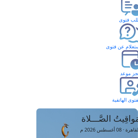
ب فتوى
تعلام عن فتوى
ز موعد
فتوى الهاتفية
َواقِيتُ الصَّـــلاة
اهرة · 08 أغسطس 2026 م