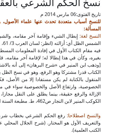
نسخ الحكم الشرعي بالعق
تاريخ الفتوى:
06 مارس 2014 م
للنسخ أسباب متعددة تحدث عنها علماء الأصول، وم
المسألة:
النسخ لغة:
إِبطال الشيء وإِقامة آخر مقامه، والشيء
الش
فيه مقام الكتاب الأول في إفادة المعلومات المسطو
[وذهب ابن المنير في «شرح البرهان» إلى أنه بالا
الكتاب قدرا مشتركا وهو الرفع، وهو في نسخ الظل ب
المنقول بالكتابة لم يكن مستفادا إلا من الأصل، 
الخصوصية، وارتفاع الأصل والخصوصية سواء في مسم
الإزالة والرفع حقيقة، بينما يطلق على النقل مجازا
الكوكب المنير لابن النجار ص462، ط. مطبعة السنة المحمدية)
والنسخ اصطلاحا:
رفع الحكم الشرعي بخطاب شرعي.
الكتب العلمية).