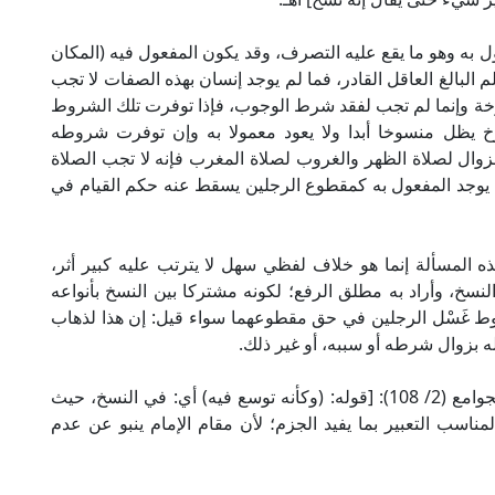
 به وهو ما يقع عليه التصرف، وقد يكون المفعول فيه (المكان
لم البالغ العاقل القادر، فما لم يوجد إنسان بهذه الصفات لا تجب
وخة وإنما لم تجب لفقد شرط الوجوب، فإذا توفرت تلك الشروط
خ يظل منسوخا أبدا ولا يعود معمولا به وإن توفرت شروطه
لزوال لصلاة الظهر والغروب لصلاة المغرب فإنه لا تجب الصلاة
ا يوجد المفعول به كمقطوع الرجلين يسقط عنه حكم القيام في
ذه المسألة إنما هو خلاف لفظي سهل لا يترتب عليه كبير أثر،
لنسخ، وأراد به مطلق الرفع؛ لكونه مشتركا بين النسخ بأنواعه
وط غَسْل الرجلين في حق مقطوعهما سواء قيل: إن هذا لذهاب
 بزوال شرطه أو سببه، أو غير ذلك.
يقول العطار في حاشيته على شرح المحلي لجمع الجوامع (2/ 108): [قوله: (وكأنه توسع فيه) أي: في النسخ، حيث
مناسب التعبير بما يفيد الجزم؛ لأن مقام الإمام ينبو عن عدم