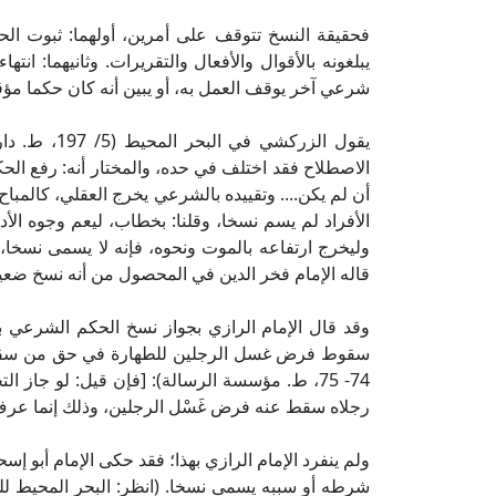
فحقيقة النسخ تتوقف على أمرين، أولهما: ثبوت الح
يبلغونه بالأقوال والأفعال والتقريرات. وثانيهما: ا
شرعي آخر يوقف العمل به، أو يبين أنه كان حكما مؤقت
يقول الزركشي
الاصطلاح فقد اختلف في حده، والمختار أنه: رفع ال
أن لم يكن.... وتقييده بالشرعي يخرج العقلي، كالمباح ا
الأفراد لم يسم نسخا، وقلنا: بخطاب، ليعم وجوه الأدل
وليخرج ارتفاعه بالموت ونحوه، فإنه لا يسمى نسخا،
قاله الإمام فخر الدين في المحصول من أنه نسخ ضعي
وقد قال الإمام الرازي بجواز نسخ الحكم الشرعي 
74- 75، ط. مؤسسة الرسالة): [فإن قيل: لو جاز
رجلاه سقط عنه فرض غَسْل الرجلين، وذلك إنما عرف 
ولم ينفرد الإمام الرازي بهذا؛ فقد حكى الإمام أبو إ