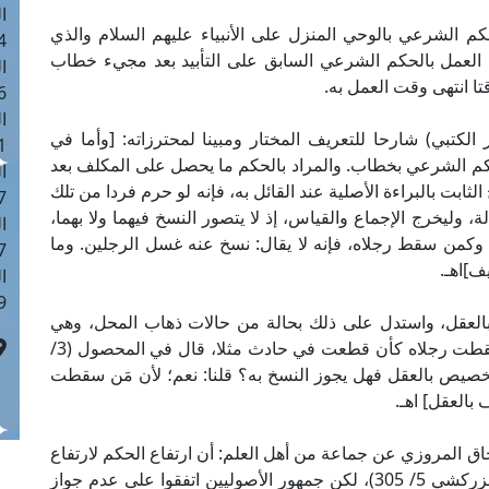
ا
كم الشرعي بالوحي المنزل على الأنبياء عليهم السلام والذي
 :42
نتهاء العمل بالحكم الشرعي السابق على التأبيد بعد مجيء خطاب
ا
ا انتهى وقت العمل به.
 :18
ا
 في البحر المحيط (5/ 197، ط. دار الكتبي) شارحا للتعريف المختار ومبينا لمحترزاته: [وأما في
 : 1
حكم الشرعي بخطاب. والمراد بالحكم ما يحصل على المكلف بعد
ا
لثابت بالبراءة الأصلية عند القائل به، فإنه لو حرم فردا من تلك
7
ة، وليخرج الإجماع والقياس، إذ لا يتصور النسخ فيهما ولا بهما،
ا
 وكمن سقط رجلاه، فإنه لا يقال: نسخ عنه غسل الرجلين. وما
: 43
ف]اهـ.
ا
 :8
بالعقل، واستدل على ذلك بحالة من حالات ذهاب المحل، وهي
سقوط فرض غسل الرجلين للطهارة في حق من سقطت رجلاه كأن قطعت في حادث مثلا، قال في المحصول (3/
 التخصيص بالعقل فهل يجوز النسخ به؟ قلنا: نعم؛ لأن مَن سقطت
بالعقل] اهـ.
سحاق المروزي عن جماعة من أهل العلم: أن ارتفاع الحكم لارتفاع
شرطه أو سببه يسمى نسخا. (انظر: البحر المحيط للزركشي 5/ 305)، لكن جمهور الأصوليين اتفقوا على عدم جواز