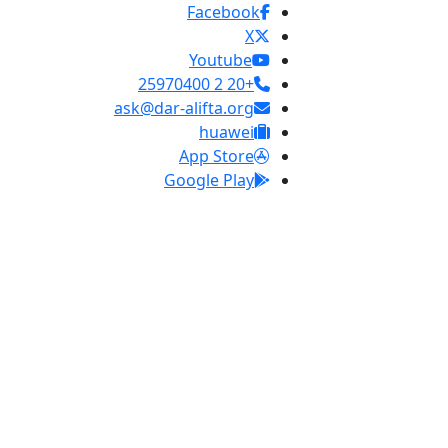
Facebook
X
Youtube
+20 2 25970400
ask@dar-alifta.org
huawei
App Store
Google Play