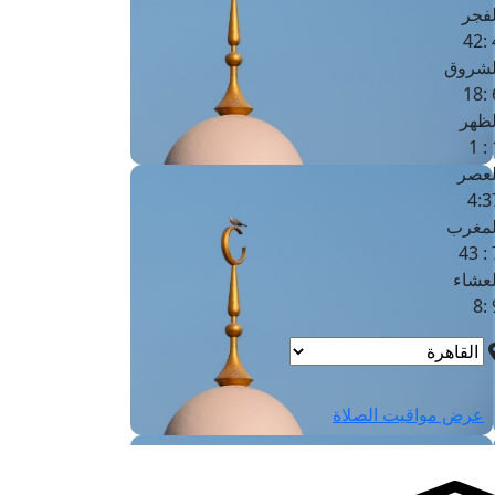
لفجر
4
لشروق
6
لظهر
1
لعصر
4:3
لمغرب
7 
لعشاء
9
عرض مواقيت الصلاة