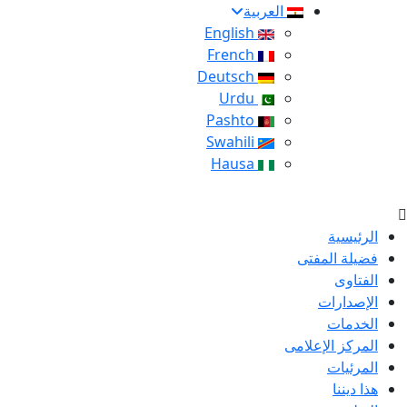
العربية
English
French
Deutsch
Urdu
Pashto
Swahili
Hausa
الرئيسية
فضيلة المفتى
الفتاوى
الإصدارات
الخدمات
المركز الإعلامى
المرئيات
هذا ديننا