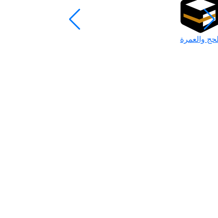
لحج والعمرة
رمضان