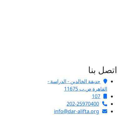
اتصل بنا
حديقة الخالدين - الدراسة -
القاهرة ص.ب 11675
107
202-25970400
info@dar-alifta.org