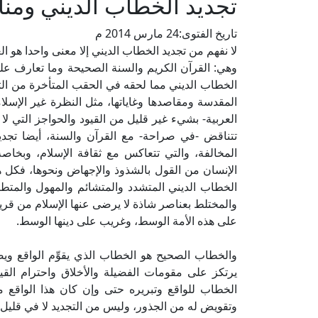
تجديد الخطاب الديني ومن
تاريخ الفتوى:
24 مارس 2014 م
لا نفهم من تجديد الخطاب الديني إلا معنى واحدا هو ا
وهي: القرآن الكريم والسنة الصحيحة وما تعارف علي
الخطاب الديني مما لحقه في الحقب المتأخرة من التأثر
المقدسة ومقاصدها وغاياتها، مثل النظرة غير الإسلام
العربية- بشيء غير قليل من القيود والحواجز التي لا
تتناقض -في صراحة- مع القرآن والسنة، أيضا تجديد 
المخالفة، والتي تتعاكس مع ثقافة الإسلام، وبخا
الإنسان من القول بالشذوذ والإجهاض ونحوها، فكل ه
الخطاب الديني المتشدد والمتشائم والمهول والمتط
والمختلط بعناصر شاذة لا يرضى عنها الإسلام من ق
على هذه الأمة الوسط، وغريب على دينها الوسط.
والخطاب الصحيح هو الخطاب الذي يقوِّم الواقع و
يرتكز على مقومات الفضيلة والأخلاق واحترام الق
الخطاب للواقع وتبريره حتى وإن كان هذا الواقع 
وتقويض له من الجذور، وليس من التجديد لا في قليل و