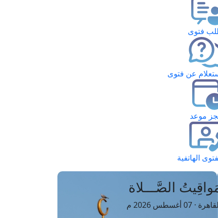
ب فتوى
تعلام عن فتوى
ز موعد
فتوى الهاتفية
َواقِيتُ الصَّـــلاة
اهرة · 07 أغسطس 2026 م