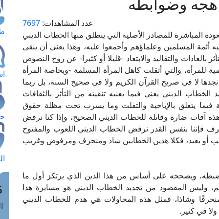
اهجه وضوابطه
عدد المشاهدات:
7697
طل
لعودة المباشرة للمصادر الأصلية التي ينطلق منها الخطاب الديني
ه أئمة المسلمين وعلماؤهم وأجمعوا عليه، وهذا يعني أن ينقى
 بالعادات والتقاليد والابتعاد -قليلا أو كثيرا- عن روح النصوص
ية للمرأة، والتي أثقلت كاهل المرأة المسلمة -وبخاصة المرأة
اس
 نجدها لا في صريح القرآن الكريم ولا في صحيح السنة، بل ربما
الخطاب الديني يعني فيما يعنيه تنقيته من التأثر بالثقافات
صة فيما يتعلق بالإباحية والتفلت وما يسرب تحت مظلة حقوق
حج
ذه آفات ضارة وقاتلة للخطاب الديني الصحيح، وإذا كنا نرفض
رف فإننا بنفس القدر نرفض الخطاب الديني اللعوب والمفتوح
ريب أو بعيد، فكلا هذين الخطابين شاذ ومنحرف ومرفوض وغريب
ال
يضبطه، ويصححه على أساس من هذا الدين الذي يرتكز أول ما
م
يم، وليس المقصود من تجديد الخطاب الديني هو مسايرة هذا
منحرفًا وشاذا، فمثل هذه المحاولات هي هدم للخطاب الديني
الق
لا في كثير.