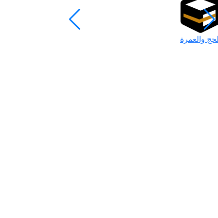
لحج والعمرة
رمضان