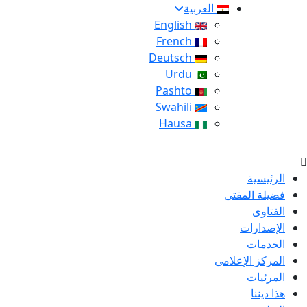
العربية
English
French
Deutsch
Urdu
Pashto
Swahili
Hausa
الرئيسية
فضيلة المفتى
الفتاوى
الإصدارات
الخدمات
المركز الإعلامى
المرئيات
هذا ديننا