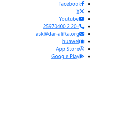
Facebook
X
Youtube
+20 2 25970400
ask@dar-alifta.org
huawei
App Store
Google Play