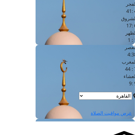
لفجر
4
لشروق
6
لظهر
1
لعصر
4:3
لمغرب
7 
لعشاء
9
عرض مواقيت الصلاة