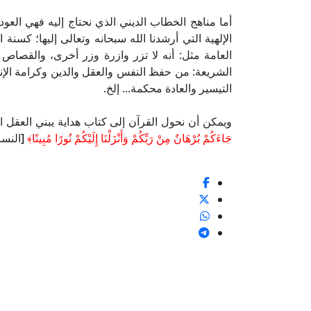
أما مناهج الخطاب الديني الذي نحتاج إليه فهي العو
الإلهية التي أرشدنا الله سبحانه وتعالى إليها؛ كسنة ا
العامة مثل: أنه لا تزر وازرة وزر أخرى، والقصاص
الشريعة: من حفظ النفس والعقل والدين وكرامة الإن
التيسير والعادة محكمة... إلخ.
ويمكن أن نحول القرآن إلى كتاب هداية يبني العقل ا
جَاءَكُمْ بُرْهَانٌ مِنْ رَبِّكُمْ وَأَنْزَلْنَا إِلَيْكُمْ نُورًا مُبِينًا﴾
[
النساء: 174].والله سبحا