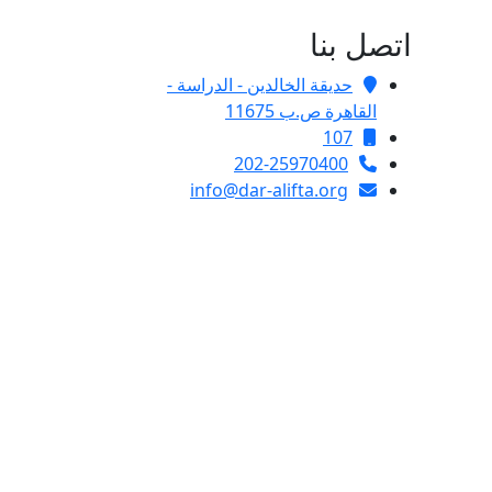
اتصل بنا
حديقة الخالدين - الدراسة -
القاهرة ص.ب 11675
107
202-25970400
info@dar-alifta.org