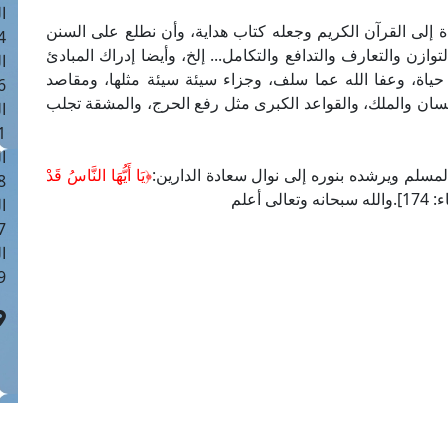
ا
دة إلى القرآن الكريم وجعله كتاب هداية، وأن نطلع على السنن
 :41
لتوازن والتعارف والتدافع والتكامل... إلخ، وأيضا إدراك المبادئ
ا
 حياة، وعفا الله عما سلف، وجزاء سيئة سيئة مثلها، ومقاصد
 :17
سان والملك، والقواعد الكبرى مثل رفع الحرج، والمشقة تجلب
ا
 : 1
ا
لمسلم ويرشده بنوره إلى نوال سعادة الدارين:
﴿
يَا أَيُّهَا النَّاسُ قَدْ
8
نه وتعالى أعلم
ا
: 44
ا
 :9