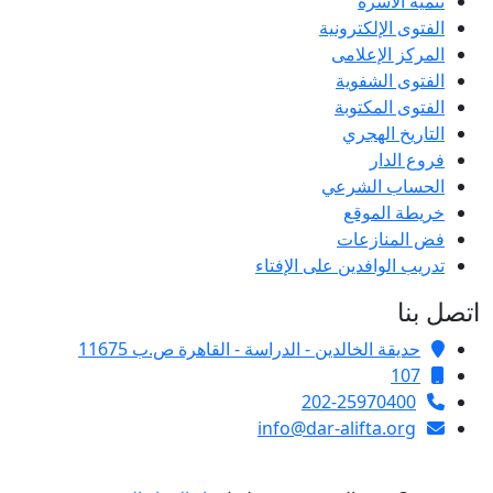
تنمية الأسرة
الفتوى الإلكترونية
المركز الإعلامى
الفتوى الشفوية
الفتوى المكتوبة
التاريخ الهجري
فروع الدار
الحساب الشرعي
خريطة الموقع
فض المنازعات
تدريب الوافدين على الإفتاء
اتصل بنا
حديقة الخالدين - الدراسة - القاهرة ص.ب 11675
107
202-25970400
info@dar-alifta.org