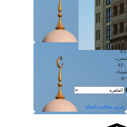
لفجر
4
لشروق
6
لظهر
1
لعصر
4:3
لمغرب
7 
لعشاء
9
عرض مواقيت الصلاة