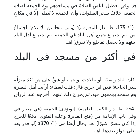
، وفي تعطيلِ الناسِ الصلاةَ في مساجدهم يومَ الجمعة لصلاة
لجمعةَ خلافُ سائر الصلوات، وأن الجمعة لا تُصلَّى إلَّا في مكانٍ
وقال الإمام التقي السبكي الشافعي في "فتاويه" (1/ 175، ط. دار المعارف): [ومن محاسن الإسلام: اجتماعُ
ثم اجتماع جميع أهل البلد في الجمعة، ثم اجتماع أهل البلد
ينهم ولا يحصل تقاطع ولا تفرق] اهـ.
في أكثر من مسجد فى البلد
لبلد واسعًا، أو تباعَدَت نواحيه، أو شقَّ على مَن بَعُدَ منزلُه
د بقدر الحاجة؛ فعن ابن جريج قال: قلت لعطاء: أرأيت أهل البصرة
وم مسجد يجمعون فيه، ثم يجزئ ذلك عنهم" أخرجه عبد الرزاق
قال العلامة ابن نجيم الحنفي في "النهر الفائق" (1/ 254، ط. دار الكتب العلمية): [(وتؤدى) الجمعة (في مصر في
ي باب الإمامة من (فتح القدير): وعليه الفتوى؛ دفعًا للحرج
اللازم من إلزام الاجتماع في موضع واحدٍ، خصوصًا إذا كان مصرًا كبيرًا] اهـ. وقال أيضًا في (1/ 370): [لو قدر بعد
 على جواز تعددها] اهـ.