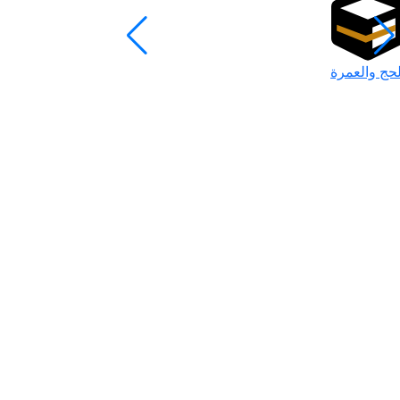
لحج والعمرة
رمضان