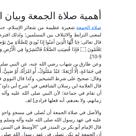
أهمية صلاة الجمعة وبيان 
صلاة الجمعة
شعيرة عظيمة من شعائر الإسلام، حثَّ ال
لمعنى الترابط والائتلاف بين المسلمين؛ ولذلك افترضها
قال تعالى: ﴿يَا أَيُّهَا الَّذِينَ آمَنُوا إِذَا نُودِيَ لِلصَّلَاةِ مِنْ يَوْمِ 
تَعْلَمُونَ ۝ فَإِذَا قُضِيَتِ الصَّلَاةُ فَانْتَشِرُوا فِي الْأ
9-10].
وعن طارق بن شهاب رضي الله عنه، عن النبي صلى الله عليه
فِي جَمَاعَةٍ، إلَّا أَرْبَعَةً: عَبْدٌ مَمْلُوكٌ، أًو امْرَأَةٌ،
وقال: صحيح على شرط الشيخين، وكذا قال النووي في 
قال العلامة ابن رسلان الشافعي في "شرح أبي داود" (5/ 503، ط. دار الفلاح): [استُدِلَّ به على أن من ش
أن تقام في جماعة؛ لأن النبي صلى الله عليه وآله 
زمانهم، ولا بعدهم، أنه فعلها فرادى] اهـ.
والأصل في صلاة الجمعة أن تُصلى في مسجدٍ واحدٍ دو
عليه في عهد رسول الله صلى الله عليه وآله وسلم وا
أن الجمعة لم تكن تصلى في عهد رسول الله صلى ال