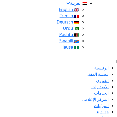
العربية
English
French
Deutsch
Urdu
Pashto
Swahili
Hausa
الرئيسية
فضيلة المفتى
الفتاوى
الإصدارات
الخدمات
المركز الإعلامى
المرئيات
هذا ديننا