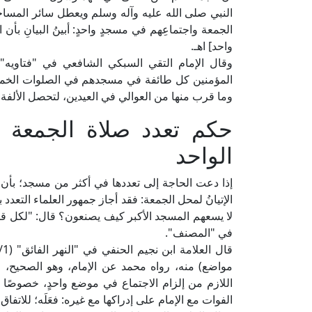
النبي صلى الله عليه وآله وسلم ويعطل سائر المساجد
الجمعة واجتماعِهم في مسجدٍ واحدٍ: أبينُ البيانِ بأن ا
واحد] اهـ.
المؤمنين كل طائفة في مسجدهم في الصلوات الخمس، 
وما قرب منها من العوالي في العيدين، لتحصل الألفة ب
حكم تعدد صلاة الجمعة 
الواحد
إذا دعت الحاجة إلى تعددها في أكثر من مسجد؛ بأن كان ا
الإتيانُ لمحل الجمعة: فقد أجاز جمهور العلماء التعد
لا يسعهم المسجد الأكبر كيف يصنعون؟ قال: "لكل ق
في "المصنف".
مواضع) منه، رواه محمد عن الإمام، وهو الصحيح، وف
الفوات مع الإمام على إدراكها مع غيره: فعَلَه؛ للاتفاق