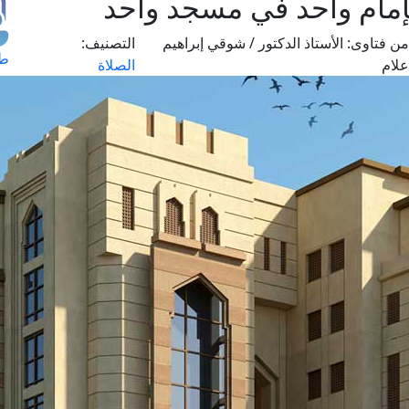
إمام واحد في مسجد واحد
من فتاوى:
الأستاذ الدكتور / شوقي إبراهيم
التصنيف:
طل
علام
الصلاة
اس
حج
ال
م
الق