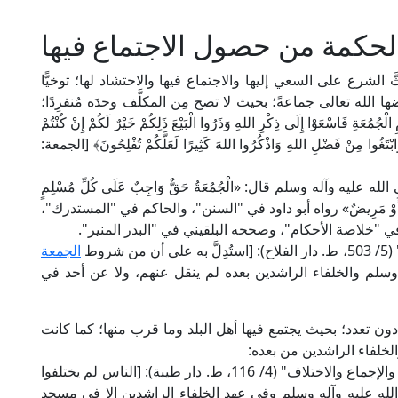
الحكمة من حصول الاجتماع فيها
شرع على السعي إليها والاجتماع فيها والاحتشاد لها؛ توخيًّا
 الله تعالى جماعةً؛ بحيث لا تصح مِن المكلَّف وحدَه مُنفرِدًا؛
الْجُمُعَةِ فَاسْعَوْا إِلَى ذِكْرِ اللهِ وَذَرُوا الْبَيْعَ ذَلِكُمْ خَيْرٌ لَكُمْ إِنْ كُنْتُمْ
َرْضِ وَابْتَغُوا مِنْ فَضْلِ اللهِ وَاذْكُرُوا اللهَ كَثِيرًا لَعَلَّكُمْ تُفْلِحُونَ﴾ [الجمعة:
 وآله وسلم قال: «الْجُمُعَةُ حَقٌّ وَاجِبٌ عَلَى كُلِّ مُسْلِمٍ
 أَوْ صَبِيٌّ، أَوْ مَرِيضٌ» رواه أبو داود في "السنن"، والحاكم في "المستدرك"،
"خلاصة الأحكام"، وصححه البلقيني في "البدر المنير".
روط
الجمعة
وسلم والخلفاء الراشدين بعده لم ينقل عنهم، ولا عن أحد في
ن تعدد؛ بحيث يجتمع فيها أهل البلد وما قرب منها؛ كما كانت
لخلفاء الراشدين من بعده:
قال الإمام أبو بكر بن المنذر في "الأوسط في السنن والإجماع والاختلاف" (4/ 116، ط. دار طيبة): [الناس لم يختلفوا
له عليه وآله وسلم وفي عهد الخلفاء الراشدين إلا في مسجد