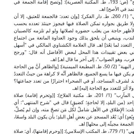
وقال العلامة الشرنبلالي الحنفي في "مراقي الفلاح" (ص: 193، ط. المكتبة العصرية): [وتصح إقامة الجمعة في
د في الأصح] اهـ.
وقال العلامة النفراوي المالكي في "الفواكه الدواني" (1/ 260، ط. دار الفكر): [وإن تعدد: فالجمعة للعتيق، إلا أن
لا طريق بجواره تمكن الصلاة فيها فيجوز حينئذ تعدده بحسب
لأظهر حاجة من يغلب حضوره لصلاتها ولو لم تلزمه كالصبيان
ندب، وينبغي أن يلحق بذلك وجود العداوة المانعة من اجتماع
التعدد لما بَعُدَ] اهـ. قال العلامة الكشناوي المالكي في "أسهل
لِّقًا عليه: [وفي بعض تقييدات هذا المحل لبعض الأفاضل أنه قال: "ورجح
رب، وهو الصواب"، إلى آخر ما قال اهـ] اهـ.
وقال الإمام العبّادي الشافعي في "حاشيته على الغرر البهية" (2/ 50، ط. المطبعة الميمنية): [والظاهر أنَّ مِن الحاجة
يكن فيها ما يسع الجميع، فالظاهر أنَّه لا كراهة من حيثُ التعددُ
لد لشرف المساجد، أو في الصحراء احترازًا من تعدد جماعتها؟
ا أثرَ للتعدد مع الحاجة إليه] اهـ.
وقال العلَّامة عبد القادر الشيباني الحنبلي في "نيل المآرِب" (1/ 201، ط. مكتبة الفلاح): [(وتحرم إقامة) صلاة
 واحد (من البلدِ، إلا لحاجةٍ؛ كضيقٍ) قال في "شرح المنتهى": أي
لت: الإِطلاق في الأهل شاملٌ لكل مَن تصحّ منه، وإن لم يُصلِّ،
ٍ) أي: بُعْد المسجدِ عن بعضِ أهلِ البلدِ؛ بأن يكون البلد واسعًا،
الجمعة مجيئُه إلى محلها] اهـ.
وقال العلامة الرحيباني الحنبلي في "مطالب أولي النهي" (1/ 779، ط. المكتب الإسلامي): [(وحرم إقامتها)، أي: صلاة