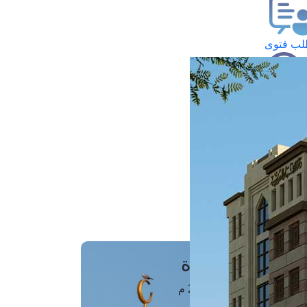
ب فتوى
تعلام عن فتوى
ز موعد
فتوى الهاتفية
َواقِيتُ الصَّـــلاة
اهرة · 08 أغسطس 2026 م