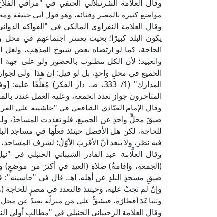
مواضع كثيرة بالمصر وفنائه، وهو قول أبي حنيفة ومحم
يكون البلد كبيرًا؛ بحيث يعسر اجتماعهم في محل و
الحاجة، كما لو ارتضاه بعض شيوخ المذهب، ولعل ا
والعبيد؛ لأن الكل مطلوب بالحضور ولو على جهة ال
الجميع في محلٍ واحدٍ، بل لو قيل: إن هذا أولى لجواز 
المدارك" (1/ 333، ط. دار الفكر) مُعَ
المتأخرون جواز تعدد الجمعة، وعليه العمل عندنا بالمغ
ضيقَ محلٍّ واحدٍ عن الجميع، فلو تعددت المساجدُ، ولم 
للحاجة، لكن هل الأفضل حينئذ فعلُها في مساجد الب
فيه نظر، ولا يبعد أنَّ الأقربَ الأوَّلُ؛ لشرف المساجد، ول
(الجمعةِ، وإقامةُ) صلاةِ (العيدِ في أكثرَ من موضعٍ)
ضيقِ مسجدِ البلدِ عن أهله. اهـ. قال في "حاشيته": ق
وإنْ لم تجبْ عليه، وحينئذ فالتعدد في مصرٍ للحاجة (وبُعد
وتتباعَدَ أقطارُه، فيشقُّ على مَن منزلُه بعيدٌ عن محل 