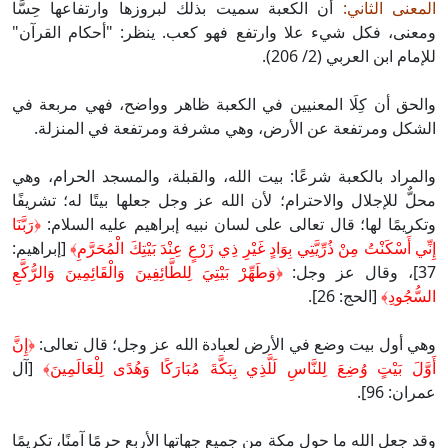
المعنى الثاني:
أن الكعبة سميت بذلك لبروزها وارتفاعها حِسًّا
ومعنى، فكل شيء علا وارتفع فهو كعب. ينظر: "أحكام القرآن"
للإمام ابن العربي (2/ 206).
والحق أن كِلَا المعنيين في الكعبة ظاهر وواضح، فهي مربعة في
الشكل ومرتفعة عن الأرض، وهي مشرفة ومرتفعة في المنزلة.
والمراد بالكعبة شرعًا: بيت الله، والقبلة، والمسجد الحرام، وهي
محلٌّ للإجلال والاحترام؛ لأن الله عز وجل جعلها بيتًا له؛ تشريفًا
وتكريمًا لها؛ قال تعالى على لسان نبيه إبراهيم عليه السلام:
﴿رَبَّنَا
إِنِّي أَسْكَنْتُ مِنْ ذُرِّيَّتِي بِوَادٍ غَيْرِ ذِي زَرْعٍ عِنْدَ بَيْتِكَ الْمُحَرَّمِ﴾
[إبراهيم:
37]، وقال عز وجل:
﴿وَطَهِّرْ بَيْتِيَ لِلطَّائِفِينَ وَالْقَائِمِينَ وَالرُّكَّعِ
السُّجُودِ﴾
[الحج: 26].
وهي أول بيت وضع في الأرض لعبادة الله عز وجل؛ قال تعالى:
﴿إِنَّ
أَوَّلَ بَيْتٍ وُضِعَ لِلنَّاسِ لَلَّذِي بِبَكَّةَ مُبَارَكًا وَهُدًى لِلْعَالَمِينَ﴾
[آل
عمران: 96].
وقد جعل الله ما حول مكة من جميع جهاتها الأربع حرمًا آمنًا، تكريمًا