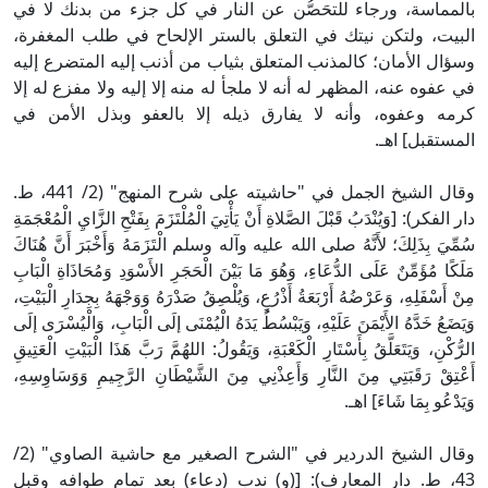
بالمماسة، ورجاء للتحَصُّن عن النار في كل جزء من بدنك لا في
البيت، ولتكن نيتك في التعلق بالستر الإلحاح في طلب المغفرة،
وسؤال الأمان؛ كالمذنب المتعلق بثياب من أذنب إليه المتضرع إليه
في عفوه عنه، المظهر له أنه لا ملجأ له منه إلا إليه ولا مفزع له إلا
كرمه وعفوه، وأنه لا يفارق ذيله إلا بالعفو وبذل الأمن في
المستقبل] اهـ.
وقال الشيخ الجمل في "حاشيته على شرح المنهج" (2/ 441، ط.
دار الفكر): [وَيُنْدَبُ قَبْلَ الصَّلاةِ أَنْ يَأْتِيَ الْمُلْتَزَمَ بِفَتْحِ الزَّايِ الْمُعْجَمَةِ
سُمِّيَ بِذَلِكَ؛ لأَنَّهُ صلى الله عليه وآله وسلم الْتَزَمَهُ وَأَخْبَرَ أَنَّ هُنَاكَ
مَلَكًا مُؤَمِّنٌ عَلَى الدُّعَاءِ، وَهُوَ مَا بَيْنَ الْحَجَرِ الأَسْوَدِ وَمُحَاذَاةِ الْبَابِ
مِنْ أَسْفَلِهِ، وَعَرْضُهُ أَرْبَعَةُ أَذْرُعٍ، وَيُلْصِقُ صَدْرَهُ وَوَجْهَهُ بِجِدَارِ الْبَيْتِ،
وَيَضَعُ خَدَّهُ الأَيْمَنَ عَلَيْهِ، وَيَبْسُطُ يَدَهُ الْيُمْنَى إلَى الْبَابِ، وَالْيُسْرَى إلَى
الرُّكْنِ، وَيَتَعَلَّقُ بِأَسْتَارِ الْكَعْبَةِ، وَيَقُولُ: اللهُمَّ رَبَّ هَذَا الْبَيْتِ الْعَتِيقِ
أَعْتِقْ رَقَبَتِي مِنَ النَّارِ وَأَعِذْنِي مِنَ الشَّيْطَانِ الرَّجِيمِ وَوَسَاوِسِهِ،
وَيَدْعُو بِمَا شَاءَ] اهـ.
وقال الشيخ الدردير في "الشرح الصغير مع حاشية الصاوي" (2/
43، ط. دار المعارف): [(و) ندب (دعاء) بعد تمام طوافه وقبل