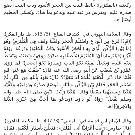
ركعتيه (بالملتزم): حائط البيت بين الحجر الأسود وباب البيت: يضع
صدره عليه، ويفرش ذراعيه عليه ويدعو بما شاء، ويُسمَّى الحطيم
أيضًا] اهـ.
وقال العلامة البهوتي في "كشاف القناع" (3/ 513، ط. دار الفكر):
[(فَإِذَا فَرَغَ مِنَ الْوَدَاعِ وَاسْتَلَمَ الْحَجَرَ وَقَبَّلَهُ وَقَفَ فِي الْمُلْتَزَمِ) وَهُوَ
(مَا بَيْنَ) الرُّكْنِ الَّذِي بِهِ (الْحَجَرُ الأَسْوَدُ وَبَابُ الْكَعْبَةِ) وَذَرْعُهُ أَرْبَعَةُ
أَذْرُعٍ (فَيَلْتَزِمَهُ) أَيْ: الْمُلْتَزَمَ (مُلْصِقًا بِهِ صَدْرَهُ وَوَجْهَهُ وَبَطْنَهُ، وَيَبْسُطُ
يَدَيْهِ عَلَيْهِ، وَيَجْعَلُ يَمِينَهُ نَحْوَ الْبَابِ وَيَسَارَهُ نَحْوَ الْحَجَرِ)؛ لِمَا رَوَى
عَمْرُو بْنُ شُعَيْبٍ عَنْ أَبِيهِ رضي الله عنه قَالَ: "طُفْتُ مَعَ عَبْدِ اللهِ
فَلَمَّا جَاءَ دُبُرَ الْكَعْبَةِ قُلْتُ: أَلا تَتَعَوَّذُ؟ قَالَ: نَعُوذُ بِاَللهِ مِنَ النَّارِ، ثُمَّ
اسْتَلَمَ الْحَجَرَ فَقَامَ بَيْنَ الرُّكْنِ وَالْبَابِ فَوَضَعَ صَدْرَهُ وَذِرَاعَيْهِ وَكَفَّيْهِ
هَكَذَا وَبَسَطَهُمَا بَسْطًا وَقَالَ: هَكَذَا رَأَيْتُ النَّبِيَّ صلى الله عليه وآله
وسلم يَفْعَلُ" رَوَاهُ أَبُو دَاوُد. (وَيَدْعُو بِمَا أَحَبَّ مِنْ خَيْرَيِ الدُّنْيَا
وَالآخِرَةِ)] اهـ.
وقال الإمام ابن قدامة في "المغني" (3/ 407، ط. مكتبة القاهرة):
[قَالَ طاوس: رَأَيْت أَعْرَابِيًّا أَتَى الْمُلْتَزَمَ؛ فَتَعَلَّقَ بِأَسْتَارِ الْكَعْبَةِ، فَقَالَ: