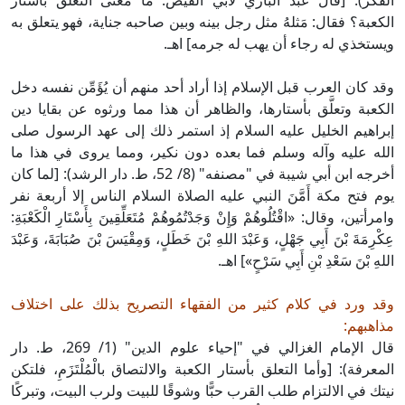
الفكر): [قال عبد الباري لأبي الفيض: ما معنى التعلق بأستار
الكعبة؟ فقال: مَثلهُ مثل رجل بينه وبين صاحبه جناية، فهو يتعلق به
ويستخذي له رجاء أن يهب له جرمه] اهـ.
وقد كان العرب قبل الإسلام إذا أراد أحد منهم أن يُؤَمِّن نفسه دخل
الكعبة وتعلَّق بأستارها، والظاهر أن هذا مما ورثوه عن بقايا دين
إبراهيم الخليل عليه السلام إذ استمر ذلك إلى عهد الرسول صلى
الله عليه وآله وسلم فما بعده دون نكير، ومما يروى في هذا ما
أخرجه ابن أبي شيبة في "مصنفه" (8/ 52، ط. دار الرشد): [لما كان
يوم فتح مكة أَمَّنَ النبي عليه الصلاة السلام الناس إلا أربعة نفر
وامرأتين، وقال: «اقْتُلُوهُمْ وَإِنْ وَجَدْتُمُوهُمْ مُتَعَلِّقِينَ بِأَسْتَارِ الْكَعْبَةِ:
عِكْرِمَةَ بْنَ أَبِي جَهْلٍ، وَعَبْدَ اللهِ بْنَ خَطَلٍ، وَمِقْيَسَ بْنَ صُبَابَةَ، وَعَبْدَ
اللهِ بْنَ سَعْدِ بْنِ أَبِي سَرْحٍ»] اهـ.
وقد ورد في كلام كثير من الفقهاء التصريح بذلك على اختلاف
مذاهبهم:
قال الإمام الغزالي في "إحياء علوم الدين" (1/ 269، ط. دار
المعرفة): [وأما التعلق بأستار الكعبة والالتصاق بالْمُلْتَزَمِ، فلتكن
نيتك في الالتزام طلب القرب حبًّا وشوقًا للبيت ولرب البيت، وتبركًا