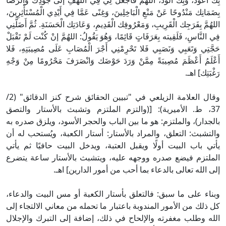
بِك أَعُوذُ، وَبِك أَلُوذُ، اللهُمَّ فَاجْعَلْ لِي فِي اللهَفِ إلَى جُودِك وَالرِّضَا
بِضَمَانِك مَنْدُوحًا عَنْ مَنْعِ الْبَاخِلِينَ، وَغِنًى عَمَّا فِي أَيْدِي الْمُسْتَأْثِرِينَ،
اللهُمَّ بِفَرَجِك الْقَرِيبِ، وَمَعْرُوفِك الْقَدِيمِ، وَعَادَتِك الْحَسَنَةِ. ثُمَّ أَضَلَّنِي
فِي النَّاسِ، فَلَقِيته بِعَرَفَاتٍ قَائِمًا، وَهُوَ يَقُولُ: اللهُمَّ إنْ كُنْت لَمْ تَقْبَلْ
حَجَّتِي وَتَعَبِي وَنَصَبِي فَلا تَحْرِمْنِي أَجْرَ الْمُصَابِ عَلَى مُصِيبَتِهِ، فَلا
أَعْلَمُ أَعْظَمَ مُصِيبَةً مِمَّنْ وَرَدَ حَوْضَك وَانْصَرَفَ مَحْرُومًا مِنْ وَجْهِ
رَغْبَتِك] اهـ.
وقال العلامة الزيلعي في "تبيين الحقائق شرح كنز الدقائق" (2/
37، ط. الأميرية): [(والتزم الملتزم وتشبث بالأستار والتصق
بالجدار)، والملتزم: هو ما بين الباب والحجر الأسود، ويلزق صدره به
والتشبث: التعلق، والمراد بالأستار: أستار الكعبة، ويُستحب له أن
يأتي باب البيت أولًا ويقبل العتبة، ويدخل البيت حافيًا ثم يأتي
الملتزم فيضع صدره ووجهه عليه، ويتشبث بالأستار ساعة يتضرع
إلى الله تعالى بالدعاء بما أحب من أمور الدارين] اهـ.
وبناء على ما سبق: فالتعلق بأستار الكعبة أو مس البيت والدعاء،
كل ذلك من الأمور المندوبة باعتبار ما تحمله من معاني الالتجاء إلى
الله وطلب مغفرته والإلحاح في ذلك، إضافة إلى التبرك والإجلال