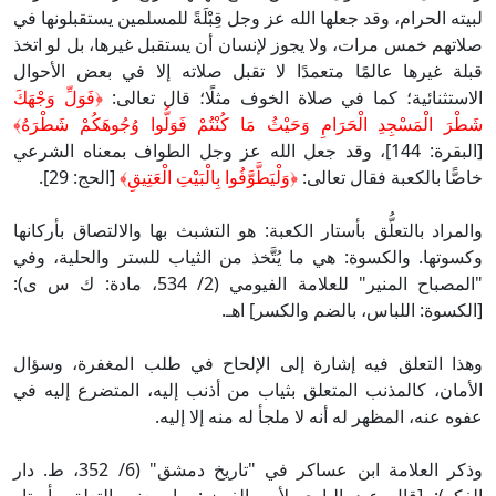
لبيته الحرام، وقد جعلها الله عز وجل قِبْلَةً للمسلمين يستقبلونها في
صلاتهم خمس مرات، ولا يجوز لإنسان أن يستقبل غيرها، بل لو اتخذ
قبلة غيرها عالمًا متعمدًا لا تقبل صلاته إلا في بعض الأحوال
الاستثنائية؛ كما في صلاة الخوف مثلًا؛ قال تعالى:
﴿فَوَلِّ وَجْهَكَ
شَطْرَ الْمَسْجِدِ الْحَرَامِ وَحَيْثُ مَا كُنْتُمْ فَوَلُّوا وُجُوهَكُمْ شَطْرَهُ﴾
[البقرة: 144]، وقد جعل الله عز وجل الطواف بمعناه الشرعي
خاصًّا بالكعبة فقال تعالى:
﴿وَلْيَطَّوَّفُوا بِالْبَيْتِ الْعَتِيقِ﴾
[الحج: 29].
والمراد بالتعلُّق بأستار الكعبة: هو التشبث بها والالتصاق بأركانها
وكسوتها. والكسوة: هي ما يُتَّخذ من الثياب للستر والحلية، وفي
"المصباح المنير" للعلامة الفيومي (2/ 534، مادة: ك س ى):
[الكسوة: اللباس، بالضم والكسر] اهـ.
وهذا التعلق فيه إشارة إلى الإلحاح في طلب المغفرة، وسؤال
الأمان، كالمذنب المتعلق بثياب من أذنب إليه، المتضرع إليه في
عفوه عنه، المظهر له أنه لا ملجأ له منه إلا إليه.
وذكر العلامة ابن عساكر في "تاريخ دمشق" (6/ 352، ط. دار