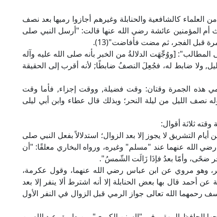
من العلماء كالشافعية والحنابلة وغيرهم أجازوا رميها بعد نصف
حديث أم المؤمنين عائشة رضي الله عنها قالت: "أرسل النبي صلى
رة قبل الفجر، ثم مضت فأفاضت"(13).
مطالب": [ووُجِّهَت الدلالةُ من الخبر بأنه صلى الله عليه وآله
ل, ولا ضابط له، فجُعِلَ النصفُ ضابطًا; لأنه أقرب إلى الحقيقة
ِرمي هذه الجمرة وقتان: وقت فضيلة, ووقت إجزاء, فأما وقت
ه نصف الليل من ليلة النحر؛ وبذلك قال عطاء وابن أبي ليلى
وقته ثلاثة أقوال:
يام التشريق لا يجوز إلا بعد الزوال؛ استدلالاً بفعل النبي صلى
رضي الله عنهما عند "مسلم" وغيره، ورواه البخاري معلقًا: "أن
ر ضحًى، وأمّا بعدُ فإذَا زَالَت الشّمسُ".
النفر، وهو مروي عن ابن عباس رضي الله عنهما، وقول عكرمة،
ن أحمد قال بها بعض الحنابلة إلا أنه اشترط ألا ينفر إلا بعد
سف رحمهما الله تعالى جواز الرمي قبل الزوال في النفر الأول
جها الحافظ البيهقي في "السنن الكبرى" من طريق عبد الله بن