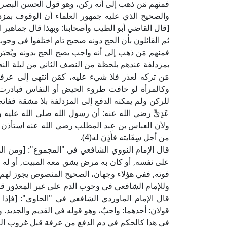
فمنهم مَن ذهب إلى أنه ركن، وهو قول الحسن البصري 
والصحيح الذي عليه جمهور العلماء أن الوقوف بمزد
[قال القاضي أبو الطيب وأصحابنا: وبهذا قال جماهير ال
ثم القائلون بأن الحج دونه صحيح تام اختلفوا في وجوبه
فمنهم مَن ذهب إلى أنه واجب يصح الحج بدونه ويُجبَر
بمزدلفة عندهم بلحظة من النصف الثاني من ليلة النحر 
مَن تركه لعذر فلا شيء عليه، كمَن انتهى إلى عرف
وكالمرأة لو خافت طروء الحيض أو النفاس فبادر
للركن ولم يمكنه الدفع إلى المزدلفة بلا مشقة ففاته ال
ولأن العباس بن عبد المطلب رضي الله عنه استأذن رس
من أجل سِقَايته فأَذِنَ له(4).
قال الإمام النووي الشافعي في "المجموع": [ومن ال
على نفسه, أو كان به مرض يشق معه المبيت, أو له مر
فوته, ففي هؤلاء وجهان، الصحيح المنصوص يجوز لهم ترك
وللإمام الشافعي في وجوب الدم على غير المعذور قول
قال الإمام الماوردي الشافعي في "الحاوي": [فإذا 
قولان: أحدهما: واجبٌ، وهو قوله في القديم والجديد. و
في هذا كالحكم في دم الدفع من عرفة قبل غروب الشمس