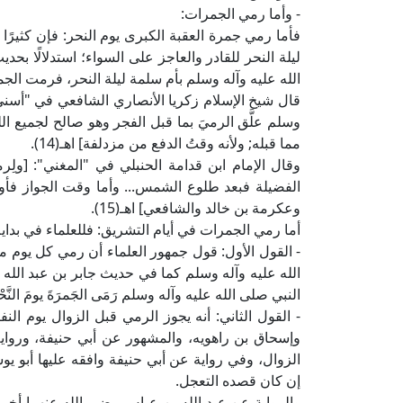
- وأما رمي الجمرات:
فأما رمي جمرة العقبة الكبرى يوم النحر: فإن كثيرًا 
ليلة النحر للقادر والعاجز على السواء؛ استدلالًا ب
الله عليه وآله وسلم بأم سلمة ليلة النحر، فرمت الجم
قال شيخ الإسلام زكريا الأنصاري الشافعي في "أسنى ال
وسلم علَّق الرميَ بما قبل الفجر وهو صالح لجميع اللي
مما قبله; ولأنه وقتُ الدفع من مزدلفة] اهـ(14).
وقال الإمام ابن قدامة الحنبلي في "المغني": [ول
الفضيلة فبعد طلوع الشمس... وأما وقت الجواز فأول
وعكرمة بن خالد والشافعي] اهـ(15).
أما رمي الجمرات في أيام التشريق: فللعلماء في بداية 
- القول الأول: قول جمهور العلماء أن رمي كل يوم من أ
الله عليه وآله وسلم كما في حديث جابر بن عبد الله 
النبي صلى الله عليه وآله وسلم رَمَى الجَمرَةَ يومَ النَّحْ
- القول الثاني: أنه يجوز الرمي قبل الزوال يوم 
وإسحاق بن راهويه، والمشهور عن أبي حنيفة، ورواية ع
الزوال، وفي رواية عن أبي حنيفة وافقه عليها أبو يو
إن كان قصده التعجل.
والرواية عن عبد الله بن عباس رضي الله عنهما أخر