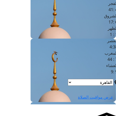
لفجر
4
لشروق
6
لظهر
1
لعصر
4:3
لمغرب
7 
لعشاء
9
عرض مواقيت الصلاة