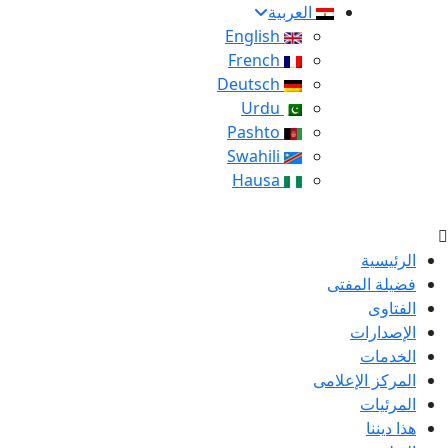
العربية
English
French
Deutsch
Urdu
Pashto
Swahili
Hausa
الرئيسية
فضيلة المفتى
الفتاوى
الإصدارات
الخدمات
المركز الإعلامى
المرئيات
هذا ديننا