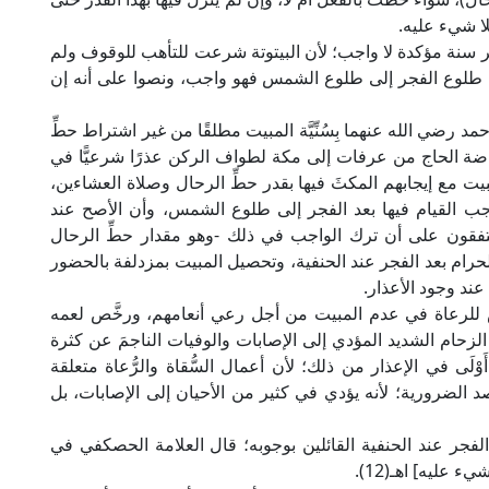
لا شيء عليه.
جر سنة مؤكدة لا واجب؛ لأن البيتوتة شرعت للتأهب للوقوف ولم
ين طلوع الفجر إلى طلوع الشمس فهو واجب، ونصوا على أنه إن
حمد رضي الله عنهما بِسُنِّيَّة المبيت مطلقًا من غير اشتراط حطِّ
اضة الحاج من عرفات إلى مكة لطواف الركن عذرًا شرعيًّا في
يت مع إيجابهم المكثَ فيها بقدر حطِّ الرحال وصلاة العشاءين،
واجب القيام فيها بعد الفجر إلى طلوع الشمس، وأن الأصح عند
 متفقون على أن ترك الواجب في ذلك -وهو مقدار حطِّ الرحال
لحرام بعد الفجر عند الحنفية، وتحصيل المبيت بمزدلفة بالحضور
ند وجود الأعذار.
َصَ للرعاة في عدم المبيت من أجل رعي أنعامهم، ورخَّص لعمه
لزحام الشديد المؤدي إلى الإصابات والوفيات الناجمَ عن كثرة
لَى في الإعذار من ذلك؛ لأن أعمال السُّقاة والرُّعاة متعلقة
د الضرورية؛ لأنه يؤدي في كثير من الأحيان إلى الإصابات، بل
الفجر عند الحنفية القائلين بوجوبه؛ قال العلامة الحصكفي في
 عليه] اهـ(12).