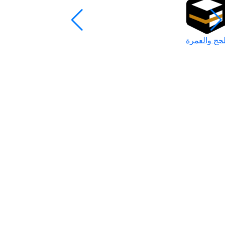
لحج والعمرة
رمضان