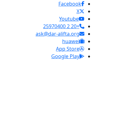
Facebook
X
Youtube
+20 2 25970400
ask@dar-alifta.org
huawei
App Store
Google Play