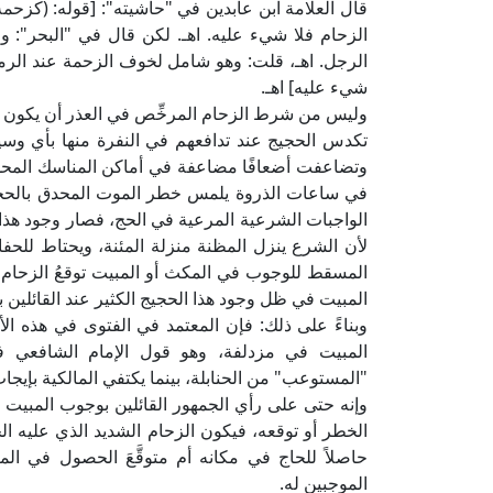
قال العلامة ابن عابدين في "حاشيته": [قوله: (كزحمة)
الزحام فلا شيء عليه. اهـ. لكن قال في "البحر": 
الرجل. اهـ، قلت: وهو شامل لخوف الزحمة عند الرمي،
شيء عليه] اهـ.
وليس من شرط الزحام المرخِّص في العذر أن يكون حا
تكدس الحجيج عند تدافعهم في النفرة منها بأي وسيلة
وتضاعفت أضعافًا مضاعفة في أماكن المناسك المحدود
في ساعات الذروة يلمس خطر الموت المحدق بالحجيج
الواجبات الشرعية المرعية في الحج، فصار وجود هذا
لأن الشرع ينزل المظنة منزلة المئنة، ويحتاط للحفا
المسقط للوجوب في المكث أو المبيت توقعُ الزحام 
المبيت في ظل وجود هذا الحجيج الكثير عند القائلين ب
وبناءً على ذلك: فإن المعتمد في الفتوى في هذه الأزما
المبيت في مزدلفة، وهو قول الإمام الشافعي في
"المستوعب" من الحنابلة، بينما يكتفي المالكية بإيجا
وإنه حتى على رأي الجمهور القائلين بوجوب المبيت 
الخطر أو توقعه، فيكون الزحام الشديد الذي عليه الح
حاصلاً للحاج في مكانه أم متوقَّعَ الحصول في الم
الموجبين له.