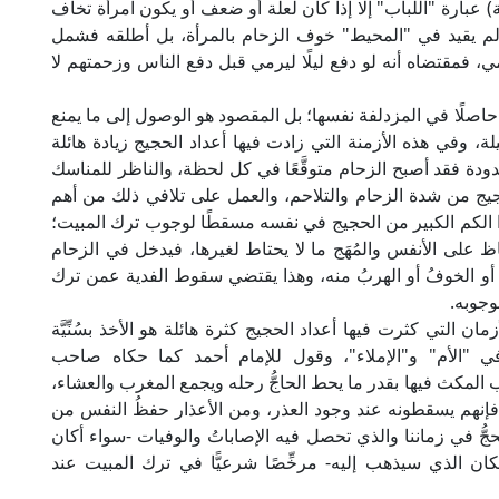
 عبارة "اللباب" إلا إذا كان لعلة أو ضعف أو يكون امرأة تخاف
ولم يقيد في "المحيط" خوف الزحام بالمرأة، بل أطلقه فشمل
 فمقتضاه أنه لو دفع ليلًا ليرمي قبل دفع الناس وزحمتهم لا
صلًا في المزدلفة نفسها؛ بل المقصود هو الوصول إلى ما يمنع
، وفي هذه الأزمنة التي زادت فيها أعداد الحجيج زيادة هائلة
ة فقد أصبح الزحام متوقَّعًا في كل لحظة، والناظر للمناسك
 من شدة الزحام والتلاحم، والعمل على تلافي ذلك من أهم
 الكم الكبير من الحجيج في نفسه مسقطًا لوجوب ترك المبيت؛
ظ على الأنفس والمُهَج ما لا يحتاط لغيرها، فيدخل في الزحام
أو الخوفُ أو الهربُ منه، وهذا يقتضي سقوط الفدية عمن ترك
وجوبه.
ن التي كثرت فيها أعداد الحجيج كثرة هائلة هو الأخذ بسُنِّيَّة
 "الأم" و"الإملاء"، وقول للإمام أحمد كما حكاه صاحب
ب المكث فيها بقدر ما يحط الحاجُّ رحله ويجمع المغرب والعشاء،
فإنهم يسقطونه عند وجود العذر، ومن الأعذار حفظُ النفس من
جُّ في زماننا والذي تحصل فيه الإصاباتُ والوفيات -سواء أكان
كان الذي سيذهب إليه- مرخِّصًا شرعيًّا في ترك المبيت عند