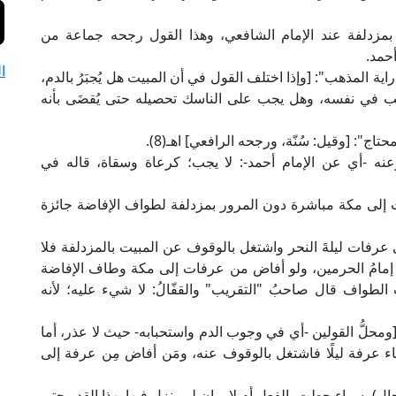
يت بمزدلفة عند الإمام الشافعي، وهذا القول رجحه جماعة من
أحمد.
ا
 المذهب": [وإذا اختلف القول في أن المبيت هل يُجبَرُ بالدم،
يجب في نفسه، وهل يجب على الناسك تحصيله حتى يُقضَى بأنه
ج": [وقيل: سُنّة، ورجحه الرافعي] اهـ(8).
وعنه -أي عن الإمام أحمد-: لا يجب؛ كرعاة وسقاة، قاله في
إلى مكة مباشرة دون المرور بمزدلفة لطواف الإفاضة جائزة
ى عرفات ليلةَ النحر واشتغل بالوقوف عن المبيت بالمزدلفة فلا
يه إمامُ الحرمين، ولو أفاض من عرفات إلى مكة وطاف الإفاضة
الطواف قال صاحبُ "التقريب" والقفّالُ: لا شيء عليه؛ لأنه
حلُّ القولين -أي في وجوب الدم واستحبابه- حيث لا عذر، أما
اء عرفة ليلًا فاشتغل بالوقوف عنه، ومَن أفاض مِن عرفة إلى
رحال)، سواء حطت بالفعل أم لا، وإن لم ينزل فيها بهذا القدر حتى