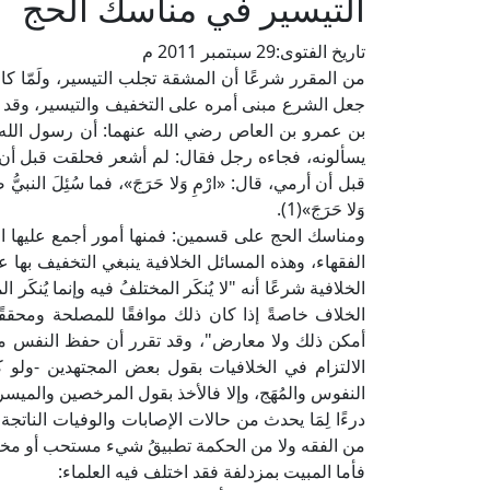
التيسير في مناسك الحج
تاريخ الفتوى:
29 سبتمبر 2011 م
من المقرر شرعًا أن المشقة تجلب التيسير، ولَمّا ك
جعل الشرع مبنى أمره على التخفيف والتيسير، وقد أص
بن عمرو بن العاص رضي الله عنهما: أن رسول الله
يسألونه، فجاءه رجل فقال: لم أشعر فحلقت قبل أن أذبح
قبل أن أرمي، قال: «ارْمِ وَلا حَرَجَ»، فما سُئِلَ النبيُّ 
وَلا حَرَجَ»(1).
ومناسك الحج على قسمين: فمنها أمور أجمع عليها الم
الفقهاء، وهذه المسائل الخلافية ينبغي التخفيف بها 
الخلافية شرعًا أنه "لا يُنكَر المختلفُ فيه وإنما يُنك
الخلاف خاصةً إذا كان ذلك موافقًا للمصلحة ومحق
أمكن ذلك ولا معارض"، وقد تقرر أن حفظ النفس من
الالتزام في الخلافيات بقول بعض المجتهدين -ولو
النفوس والمُهَج، وإلا فالأخذ بقول المرخصين والميسر
درءًا لِمَا يحدث من حالات الإصابات والوفيات النا
من الفقه ولا من الحكمة تطبيقُ شيء مستحب أو مختل
فأما المبيت بمزدلفة فقد اختلف فيه العلماء: