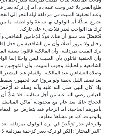
طلع الفجر بلا عذر وجب عليه دم، أما إن تركه بعذر ف
وعند الحنفية: المبيت في مزدلفة ليلة النحر إلى الف
تشرع نسكًا، أما الوقوف بها ساعةً ولو لطيفة ما ب
تُرِكَ هذا الواجب لعذر فلا شيء على تاركه.
فَتَحَصَّلَ مما سبق أن هناك قولًا للإمامين الشافعي وأ
رحال ولا مرور أصلًا، وأن من الشافعية من جعل إف
ترك المبيت بمزدلفة، وأن المالكية قائلون بسنية المب
وأن الحنفية قائلون بأن المبيت ليس واجبًا إنما ال
الشافعية والحنابلة وجوب المبيت، وأن المُوجِبينَ
وصلاة العشاءين عند المالكية، والقيام عند المشعر ا
بعد نصف الليل لحظة ولو مرورًا عند الجمهور- يسقط ع
وإذا كان النبي صلى الله عليه وآله وسلم قد أَرْخ
العباس رضي الله عنه من أجل سقايته، فلا شكَّ أن ا
الحجاج عامًا بعد عام مع محدودية أماكن المناسك أَوْ
بأمورهم الحاجية، أما الزحام فقد يتعارض مع المقاص
والوفيات، كما هو مشاهَدٌ معلوم.
والزحام عذر يُرَخِّصُ في ترك الوقوف بمزدلفة بعد 
"الدر المختار": [لكن لو تركه بعذر كزحمة بمزدلفة لا شيء