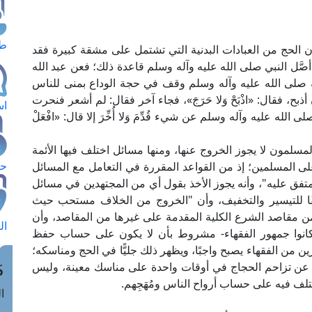
طل
ان الحج من العبادات البدنية التي تشتمل على مشقة كبيرة فقد
َّل النبي صلى الله عليه وآله وسلم قاعدة ذلك؛ فعن عبد الله
 صلى الله عليه وآله وسلم وقف في حجة الوداع بمنى للناس
، فقال: «اذْبَحْ وَلا حَرَجَ»، فجاء آخر فقال: لم أشعر فنحرت
اس
صلى الله عليه وآله وسلم عن شيء قُدِّمَ وَلا أُخِّرَ إلا قال: «افْعَلْ
سلمون لا يجوز الخروج عنها، ومنها مسائل اختلف فيها الأئمة
حج
على المسلمين؛ إذ من القواعد المقررة في التعامل مع المسائل
َر المتفق عليه"، وأنه يجوز الأخذ بقول أي من المجتهدين في مسائل
قًا للتيسير والتخفيف، وأن "الخروج من الخلاف مستحب حيث
 مقاصد الشرع الكلية المقدمة على غيرها من المقاصد، وأن
ال
 كانوا جمهور الفقهاء- مشروط بأن لا يكون على حساب حفظ
ين من الفقهاء يصبح واجبًا، ويظهر ذلك جليًّا في الحج ومناسكه؛
م
تجة عن تزاحم الحجاج في أوقات واحدة على مناسك معينة، وليس
ف فيه على حساب أرواح الناس ومُهَجِهم.
الق