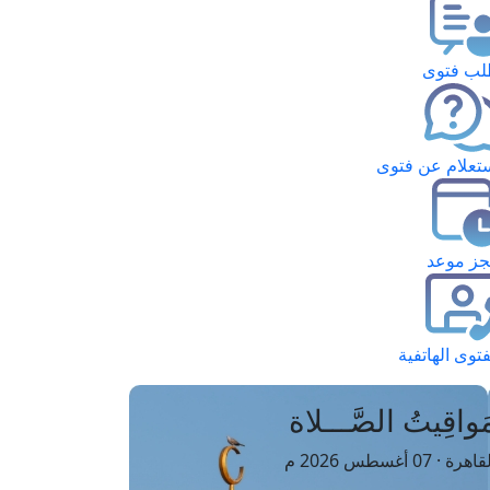
ب فتوى
تعلام عن فتوى
ز موعد
فتوى الهاتفية
َواقِيتُ الصَّـــلاة
اهرة · 07 أغسطس 2026 م