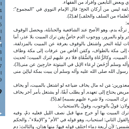
وبعض التابعين وأفراد من الفقهاء.
ا
لفة ليس من أركان الحج؛ قال الإمام النووي في "المجموع":
 :41
علماء من السلف والخلف] اهـ(2).
ا
:
 :17
 تركُه بدم، وهو الأصح عند الشافعية والحنابلة، ويحصل الوقوف
ا
ولو بالمرور، ووجوب الدم خاصٌّ بِمَن ترك المبيت بلا عذر، أما
 : 1
ات ليلة النحر واشتغل بالوقوف بعرفة عن المبيت بالمزدلفة،
ا
ت إلى مكة بالطواف، وكمَن أفاض من عرفات إلى مكة وطاف
8
مبيت، وكالرُّعَاة والسُّقَاةِ فلا دم عليهم لترك المبيت؛ لحديث
ا
عَدِيٍّ رضي الله عنه: أن رسول الله صلى الله عليه وآله وسلم أَرْخَصَ لرِعاء الإبل في البيتوتة خارجِينَ عن منى(3)،
: 44
ول الله صلى الله عليه وآله وسلم أن يبيت بمكة ليالِيَ منى
ا
 :9
معذورين: مَن له مال يخاف ضياعه لو اشتغل بالمبيت، أو يخاف
يض يحتاج إلى تعهده, أو يطلب آبقًا، أو يشتغل بأمر آخر يخاف
 المبيت، ولا شيء عليهم بسببه] اهـ(5).
ان: قولٌ بالوجوب، وقولٌ بالاستحباب:
ترك المبيت بها أو خرج منها قبل نصف الليل فعليه دمٌ، وفيه
القول الثاني: استحباب، وهو قوله في "الأم" و"الإملاء"، والحكم
؛ لأن أربعة دماء اختلف قوله فيها: منها هذان، والثالث: دم