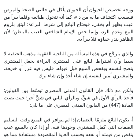
ووجه تخصيص الحيوان أن الحيوان يأكل في حالتي الصحة والمرض
فيصعب اكتشاف ما به من داء، كما أنه تتحول طبائعه وقلما يبرأ من
عيب يظهر أم يخفى، فيحتاج البائع إلى شرط البراءة؛ ليثق بلزوم
البيع وعدم الرد، وإنما خص الإمام الشافعي العيب بالباطن؛ لأن
الظاهر يندر خفاؤه فلا يبرأ به.
والذي يترجَّح في هذه المسألة من الناحية الفقهية مذهب الحنفية لا
سيما وأن اشتراط البائع على المشتري البراءة يجعل المشتري
ينصح لنفسه ويفحص المبيع قبل قبوله، فليس فيه غرر أو خديعة،
والمشتري أمين لنفسه إن شاء أخذ وإن شاء ترك.
ولكن مع ذلك فإن القانون المدني المصري توسَّط بين القولين:
فأخذ بالرأي الأول في شقٍّ، وبالرأي الثاني في شقٍّ آخر؛ حيث نصت
المادة (447) من القانون المدني المصري على ما يلي:
أ- يكون البائع ملزمًا بالضمان إذا لم يتوافر في المبيع وقت التسليم
الصفات التي كفل للمشتري وجودها فيه، أو إذا كان بالمبيع عيب
ينقص من قيمته أو نفعه بحسب الغاية المقصودة مستفادة مما هو