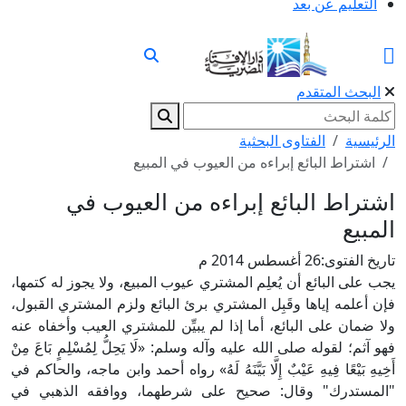
التعليم عن بعد
البحث المتقدم
الرئيسية
الفتاوى البحثية
اشتراط البائع إبراءه من العيوب في المبيع
اشتراط البائع إبراءه من العيوب في
المبيع
تاريخ الفتوى:
26 أغسطس 2014 م
يجب على البائع أن يُعلِم المشتري عيوب المبيع، ولا يجوز له كتمها،
فإن أعلمه إياها وقَبِل المشتري برئ البائع ولزم المشتري القبول،
ولا ضمان على البائع، أما إذا لم يبيِّن للمشتري العيب وأخفاه عنه
فهو آثم؛ لقوله صلى الله عليه وآله وسلم: «لَا يَحِلُّ لِمُسْلِمٍ بَاعَ مِنْ
أَخِيهِ بَيْعًا فِيهِ عَيْبٌ إِلَّا بَيَّنَهُ لَهُ» رواه أحمد وابن ماجه، والحاكم في
"المستدرك" وقال: صحيح على شرطهما، ووافقه الذهبي في