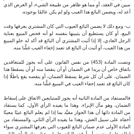
مبين في العقد، أو مما هو ظاهر من طبيعة الشيء، أو الغرض الذي
أعد له، ويضمن البائع هذا العيب ولو لم يكن عالمًا بوجوده.
ب- ومع ذلك لا يضمن البائع العيوب التي كان المشتري يعرفها وقت
البيع، أو كان يستطيع أن يتبينها بنفسه لو أنه فحص المبيع بعناية
الرجل العادي، إلا إذا أثبت المشتري أن البائع قد أكد له خلو المبيع
من هذا العيب، أو أثبت أن البائع قد تعمد إخفاء العيب غشًّا منه.
ونصت المادة (453) من نفس القانون على أنه يجوز للمتعاقدين
باتفاق خاص أن يزيدا في الضمان أو أن ينقصا منه أو أن يسقطا هذا
الضمان، على أن كل شرط يسقط الضمان، أو ينقصه يقع باطلًا إذا
كان البائع قد تعمد إخفاء العيب في المبيع غشًّا منه.
فالمستفاد من المادة الثانية أنه يجوز للمتبايعين الاتفاق على إسقاط
الضمان، وهو مآل الإبراء، وهذا ما يفيده الرأي الأول، كما يستفاد
من المادة ذاتها أن هذا الجواز مقيَّد بما إذا لم يعلم البائع عيبًا معينًا
أخفاه على سبيل الغش، وهذا ما يفيده الرأي الثاني. والمستفاد من
المادة الأولى عدم ضمان البائع للعيوب التي يعرفها المشتري سواء
اطلع عليها بنفسه أو أوقفه البائع عليها، وهذا مفاد الرأي الثاني