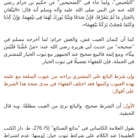
"التلخيص"، ولما جاء في "الصحيحين" عن حكيم بن حزام رضي
الله عنه عن النبي صلى الله عليه وآله وسلم أنه قال: «البَيِّعَانِ
بِالخِيَارِ مَا لَمْ يَتَفَرَّقَا، فَإِنْ صَدَقَا وَبَيَّنَا بُورِكَ لَهُمَا فِي بَيْعِهِمَا، وَإِنْ كَذَبَا
وَكَتَمَا مُحِقَتْ بَرَكَةُ بَيْعِهِمَا».
كما أن كتمان العيب غش، والغش حرام؛ لما أخرجه مسلم في
"صحيحه" من حديث أبي هريرة رضي الله عنه: «مَنْ غَشَّنَا فَلَيْسَ
مِنَّا»، ومع إثمه فالبيع صحيح عند الجمهور مع ثبوت الخيار للمشتري
في الجملة، فإن للفقهاء تفصيلًا في ثبوت الخيار.
وإن شَرَط البائع على المشتري براءته من عيوب السلعة مع علمه
بهذه العيوب وكتمها فقد اختلف الفقهاء في مدى صحة هذا الشرط
على أقوال:
الأول:
أن الشرط صحيح، والبائع برئ من العيب مطلقًا، وبه قال
الحنفية.
يقول العلامة الكاساني في "بدائع الصنائع" (5/ 276، ط. دار الكتب
العلمية) عند الكلام على شرائط ثبوت خيار: [ومنها: عدم اشتراط