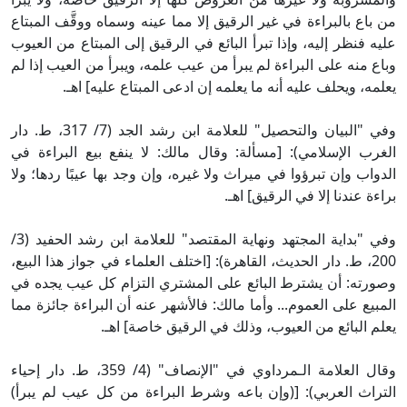
من باع بالبراءة في غير الرقيق إلا مما عينه وسماه ووقَّف المبتاع
عليه فنظر إليه، وإذا تبرأ البائع في الرقيق إلى المبتاع من العيوب
وباع منه على البراءة لم يبرأ من عيب علمه، ويبرأ من العيب إذا لم
يعلمه، ويحلف عليه أنه ما يعلمه إن ادعى المبتاع عليه] اهـ.
وفي "البيان والتحصيل" للعلامة ابن رشد الجد (7/ 317، ط. دار
الغرب الإسلامي): [مسألة: وقال مالك: لا ينفع بيع البراءة في
الدواب وإن تبرؤوا في ميراث ولا غيره، وإن وجد بها عيبًا ردها؛ ولا
براءة عندنا إلا في الرقيق] اهـ.
وفي "بداية المجتهد ونهاية المقتصد" للعلامة ابن رشد الحفيد (3/
200، ط. دار الحديث، القاهرة): [اختلف العلماء في جواز هذا البيع،
وصورته: أن يشترط البائع على المشتري التزام كل عيب يجده في
المبيع على العموم... وأما مالك: فالأشهر عنه أن البراءة جائزة مما
يعلم البائع من العيوب، وذلك في الرقيق خاصة] اهـ.
وقال العلامة الـمرداوي في "الإنصاف" (4/ 359، ط. دار إحياء
التراث العربي): [(وإن باعه وشرط البراءة من كل عيب لم يبرأ)