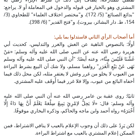
المشتري وهو بالخيار في قبوله والدخول في المعاملة أو لا. يراجع:
"بدائع الصنائع" (5/ 172)، و"مختصر اختلاف العلماء" للطحاوي (3/
154، ط. دار البشائر، بيروت)، و"فتح القدير" (6/ 398).
أما أصحاب الرأي الثاني فاستدلوا بما يلي:
أولًا: بالنصوص الناهية عن الغش والغرر والتدليس، كحديث أبي
هريرة رضي الله عنه عن النبي صلى الله عليه وآله وسلم: «مَنْ
غَشَّنَا فَلَيْسَ مِنَّا»، وعنه أيضًا: "أن النبي صلى الله عليه وآله وسلم
نَهَى عَنْ بَيْعِ الْغَرَرِ" رواهما مسلم، ولا شك أن البيع بشرط البراءة
من العيوب لا يخلو من غرر وغش لا يغتفر مثله، لكن محل ذلك فيما
أخفاه البائع من عيوب، وإلا فلا غرر فيما أَوقَف عليه المشتري.
ثانيًا: روى عقبة بن عامر رضي الله عنه أن النبي صلى الله عليه
وآله وسلم: قال: «لَا يَحِلُّ لاِمْرِئٍ يَبِيعُ سِلْعَةً يَعْلَمُ أَنَّ بِهَا دَاءً إِلَّا
أَخْبَرَهُ» رواه أحمد وابن ماجه والحاكم، وذكره البخاري موقوفًا.
لكن يَرِدُ على ذلك أن وجوب الإعلام بالعيب لا ينافي الاشتراط، فمن
الممكن إعلام المشتري بالعيب مع اشتراط البراءة.