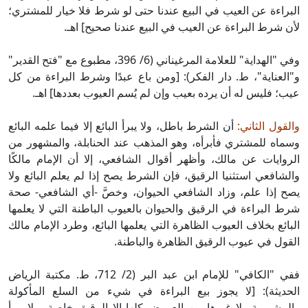
البراءة عن العيب في البيع عندنا حتى لو شرط فلا خيار للمشتري؛
لأن شرط البراءة عن العيب في البيع عندنا صحيح] اهـ.
وفي "الهداية" للعلامة المرغيناني (6/ 396، مطبوع مع "فتح القدير"
و"العناية"، ط. دار الفكر): [ومن باع عبدًا وشرط البراءة من كل
عيب؛ فليس له أن يرده بعيب وإن لم يُسم العيوب بعددها] اهـ.
والقول الثاني:
أن الشرط باطل، ولا يبرأ البائع إلا فيما علمه البائع
وسماه للمشتري فأبرأه، وهو المذهب عند الحنابلة، والمشهور من
الروايات عن مالك، وأظهر أقوال الشافعي، إلا أن الإمام مالكًا
والشافعي استثنيا الرقيق، فإن الشرط يصح إذا لم يعلم البائع ولا
يصح إذا علم، وزاد الشافعي الحيوان، وخصَّ -أي الشافعي- صحة
شرط البراءة في الرقيق والحيوان بالعيوب الباطنة التي لا يعلمها
البائع بخلاف العيوب الظاهرة التي يعلمها البائع، وطرد الإمام مالك
القول في عيوب الرقيق الظاهرة والباطنة.
ففي "الكافي" للإمام ابن عبد البر (2/ 712، ط. مكتبة الرياض
الحديثة): [لا يجوز بيع البراءة في شيء من السلع المأكولة
والمشروبة ولا غيرها من العروض كلها إلا الرقيق خاصة، ولا يبرأ