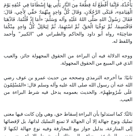
يَأْخُذْهُ، فَإِنَّمَا أَقْطَعُ لَهُ قِطْعَةً مِنَ النَّارِ يَأْتِي بِهَا إِسْطَامًا فِي عُنُقِهِ يَوْمَ
الْقِيَامَةِ»، فَبَكَى الرَّجُلَانِ، وَقَالَ كُلُّ وَاحِدٍ مِنْهُمَا: حَقِّي لِأَخِي، قَالَ:
فَقَالَ رَسُولُ اللهِ صَلَّى اللهُ عَلَيْهِ وآله وَسَلَّمَ: «أَمَا إِذْ قُلْتُمَا، فَاذْهَبَا
فَاقْتَسِمَا، ثُمَّ تَوَخَّيَا الْحَقَّ، ثُمَّ اسْتَهِمَا، ثُمَّ لِيَحْلِلْ كُلُّ وَاحِدٍ مِنْكُمَا
صَاحِبَهُ» رواه أبو داود والحاكم والطبراني في "الكبير" وأحمد
واللفظ له.
ووجه الدلالة فيه أن البراءة من الحقوق المجهولة جائز، والعيب
الذي في المبيع من الحقوق المجهولة.
ثانيًا: ما أخرجه الترمذي وصححه من حديث عمرو بن عوف رضي
الله عنه أن رسول الله صلى الله عليه وآله وسلم قال: «المُسْلِمُونَ
عَلَى شُرُوطِهِمْ». والحديث بعمومه يدخل فيه شرط البراءة من
العيب.
ثالثًا: كما استدلوا بأن البراءة إسقاط حق، وهي وإن كانت فيها معنى
تمليك ونوع جهالة إلا أن الجهالة لا تمنع التمليك لذاتها، بل لإفضائها
إلى المنازعة، بدليل جواز بيع المجازفة وفيه نوع جهالة لكنها لا
تفضي للمنازعة، يضاف إلى ذلك أن شرط الإبراء رضي به