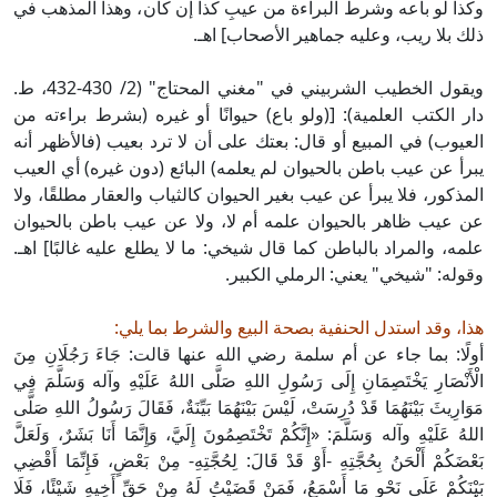
وكذا لو باعه وشرط البراءة من عيبِ كذا إن كان، وهذا المذهب في
ذلك بلا ريب، وعليه جماهير الأصحاب] اهـ.
ويقول الخطيب الشربيني في "مغني المحتاج" (2/ 430-432، ط.
دار الكتب العلمية): [(ولو باع) حيوانًا أو غيره (بشرط براءته من
العيوب) في المبيع أو قال: بعتك على أن لا ترد بعيب (فالأظهر أنه
يبرأ عن عيب باطن بالحيوان لم يعلمه) البائع (دون غيره) أي العيب
المذكور، فلا يبرأ عن عيب بغير الحيوان كالثياب والعقار مطلقًا، ولا
عن عيب ظاهر بالحيوان علمه أم لا، ولا عن عيب باطن بالحيوان
علمه، والمراد بالباطن كما قال شيخي: ما لا يطلع عليه غالبًا] اهـ.
وقوله: "شيخي" يعني: الرملي الكبير.
هذا، وقد استدل الحنفية بصحة البيع والشرط بما يلي:
أولًا: بما جاء عن أم سلمة رضي الله عنها قالت: جَاءَ رَجُلَانِ مِنَ
الْأَنْصَارِ يَخْتَصِمَانِ إِلَى رَسُولِ اللهِ صَلَّى اللهُ عَلَيْهِ وآله وَسَلَّمَ فِي
مَوَارِيثَ بَيْنَهُمَا قَدْ دُرِسَتْ، لَيْسَ بَيْنَهُمَا بَيِّنَةٌ، فَقَالَ رَسُولُ اللهِ صَلَّى
اللهُ عَلَيْهِ وآله وَسَلَّمَ: «إِنَّكُمْ تَخْتَصِمُونَ إِلَيَّ، وَإِنَّمَا أَنَا بَشَرٌ، وَلَعَلَّ
بَعْضَكُمْ أَلْحَنُ بِحُجَّتِهِ -أَوْ قَدْ قَالَ: لِحُجَّتِهِ- مِنْ بَعْضٍ، فَإِنِّمَا أَقْضِي
بَيْنَكُمْ عَلَى نَحْوِ مَا أَسْمَعُ، فَمَنْ قَضَيْتُ لَهُ مِنْ حَقِّ أَخِيهِ شَيْئًا، فَلَا