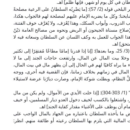
سلطان في كل يوم أو شهر، فإنها ظلم] اهـ.
وقد نقل العلامة ابن عابدين أيضًا عن العلامة أبي جعفر البلخي قوله (2/ 57): [ما يَضْرِبُه السلطانُ على الرعية مصلحةً
ال مشايخنا: وكل ما يضربه الإمام عليهم لمصلحة لهم فالجواب هكذا،
دروب، وأبواب السكك، وهذا يُعْرَف، ولا يُعَرَّف خوف الفتنة،
صلاح مسناة الجيحون أو الربض ونحوه من مصالح العامة دَيْنٌ
 هذا الجواب للعمل به وكف اللسان عن السلطان وسعاته فيه لا
تحق] اهـ.
ومن المالكية يقول الإمام الشاطبي في "الاعتصام" (3/ 25، وما بعدها): [إنا إذا قدرنا إمامًا مطاعًا مُفتقِرًا إلى تكثير
ر، وخلا بيت المال عن المال، وارتفعت حاجات الجند إلى ما لا
اء ما يراه كافيًا لهم في الحال إلى أن يظهر مال في بيت المال،
 المال في زمانهم بخلاف زماننا، فإن القضية فيه أحرى، ووجه
لَّ النظام، وبطلت شوكة الإمام، وصارت ديارُنا عرضة لاستيلاء
ومن الشافعية يقول الإمام الغزالي في "المستصفى" (1/ 303-304): [إذا خلت الأيدي من الأموال، ولم يكن من مال
، واشتغلوا بالكسب لخيف دخول العدو ديار المسلمين، أو خيف
مام أن يوظف على الأغنياء مقدار كفاية الجند] اهـ.
لبعض ما يأخذه السلطان باعتباره من الجهاد بالمال الواجب على
ت المالية التي يلزم بها السلطان رعيته أو طائفة منهم. انظر: