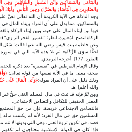
وَالْيَتَامَى وَالْمَسَاكِينَ وَابْنَ السَّبِيلِ وَالسَّائِلِينَ وَفِي الر
وَالصَّابِرِينَ فِي الْبَأْسَاءِ وَالضَّرَّاءِ وَحِينَ الْبَأْسِ أُولَئِكَ الَّ
وجه الدلالة في الآية الكريمة أن الله تعالى نصَّ على
والمساكين، مما يدل على أن المراد بإيتاء المال في الآ
فيها بين إيتاء المال على حبه، وبين إيتاء الزكاة بالع
الزكاة لتصح المُغايرة. انظر: "تفسير الفخر الرازي" (6/ 43).
وعن فاطمة بنت قيس رضي الله عنها قالت: سُئل النبيُّ
لحَقًّا سِوَى الزَّكَاةِ» ثم تلا هذه الآية التي في سورة
[البقرة: 177]. أخرجه الترمذي.
صحته معنى ما في الآية نفسها من قوله تعالى:
﴿وَأَق
وذلك دليل على أن المراد بقوله:
﴿وَآتَى الْمَالَ عَلَى حُبِّ
والله أعلم] اهـ.
ومِن ثَمَّ فإنه قد ثبتَ في مال المسلم الغني حقٌّ غير
المعنى الحقيقي للتكافل والتضامن الاجتماعي.
فالتضامن الاجتماعي فريضة، فإن من حق المجتمع ع
المسلمين حق في مال الفرد؛ لأنه لم يكسب ماله إ
قصد، في تكوين ثروة الغني، وهي التي بدونها لا تتم م
فإذا كان في الدولة الإسلامية محتاجون لم تكفهم الز