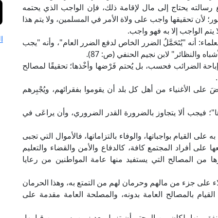
ليغ رسالته يحتاج إلى مال لإقامة ذلك، فإن الواجب الذي يحتمه
أمور؛ لأن تحقيقها واجب على ولاة الأمر في المسلمين، ولا يتم هذا
 يتم الواجب إلا به فهو واجب.
ا
ماء: أنه "يُتَحَمَّلُ الضرر الخاص لدفع الضرر العام"، وأنه "يجب
ه والنظائر" لابن نجيم الحنفي (ص: 87).
 إباحة الضرائب فحسب، بل يُحتم فَرْضها وأخْذها؛ تحقيقًا لمصالح
ابن حزم في "المحلى" (6/ 156): [وفُرِضَ على الأغنياء من أهل كل بلد أن يقوموا بفقرائهم، ويُجْبِرهم
درها"؛ فيجب ألا يتجاوز بالضرورة القدر الضروري، وأن يراعَى في
لى القيام بواجباتها، والوفاء بالتزاماتها، فالأموال التي تجبى
ا على أفراد المجتمع كافة، كالدفاع والأمن والقضاء والتعليم
 من المصالح التي يستفيد منها عامة المواطنين من رعايا
لاء على جزء من مالهم وحرمان لهم من التمتع به، وهذا الحرمان
القيام بالمصالح العامة بدونه، والمصلحة العامة مقدمة على
فق منها، لكان من المحتم أن تزول بعد زمن يسير من قيامها،