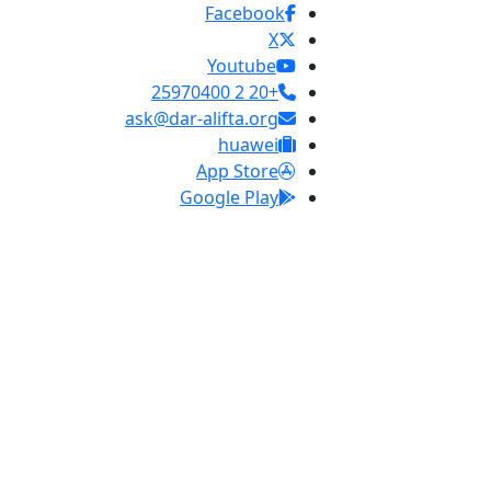
Facebook
X
Youtube
+20 2 25970400
ask@dar-alifta.org
huawei
App Store
Google Play