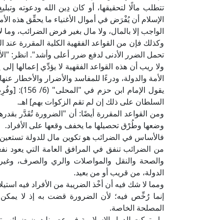
تتطلب مالًا لتحقيقها، أو كان دِين الله ودعوته وتب
الإسلام أن يُفْرَض في أموال الأغنياء ما يحقِّق هذه ال
الواجب إلا بالمال، ولا مال بغير فرض الضرائب، وما لا
وكذلك فإن من القواعد الفقهية الكلية المقررة عند العل
تحمل الضرر الأدنى لدفع ضرر أعلى وأشد". انظر: "الأشبا
ولا ريب أن هذه القواعد الفقهية لا يؤدِّي إعمالها إلى
الأمة والدولة، ودرءًا للمفاسد والأضرار والأخطار عنها.
يقول الإمام 
السلطان على ذلك إن لم تقم الزكوات بهم] اهـ.
ومن القواعد المقررة أيضًا: أن "الضرورة تُقَدَّر بق
وضعها وطُرْق تحصيلها ما يخفف وقعها على الأفراد.
فالأساس في الضرائب هو تكوين مال للدولة تستعين به ع
من الضرائب تنفق في المرافق العامة التي يعود نفعه
والصحة والنقل والمواصلات والري والصرف، وغيرها
الدولة، من قريب أو من بعيد.
ومما لا شك فيه أن أخْذ الضريبة من الأفراد فيه استي
إنما رُخِّص فيه؛ لأن الضرورة قضت به إذ لا يمكن 
المصلحة الخاصة.
ولو تركت الدول الإسلامية في عصرنا دون ضرائب تن