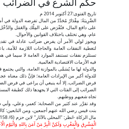
حكم الشرع في الضرائب و
تاريخ الفتوى:
27 أكتوبر 2014 م
الضَّرِيبَةُ: مِقْدَارٌ مُحَدَّدٌ من المال تفرضه الدو
على دافع المال، فتُفْرَض على المِلْك والعَمَل والدّ
عام، وهي تختلف باختلاف القوانين والأحوال.
ويجوز لولي الأمر أن يفرض ضرائب عادلة في تقديرها
لتغطية النفقات العامة والحاجات اللازمة للأمة، باعتب
تستلزم نفقات تستنفد الموارد العامة لا سيما في ه
فيه الأزمات الاقتصادية العالمية.
والدولة لها ما يُسَمَّى بالموازنة العامة، والتي يجتمع 
للدولة أكبر من الإيرادات العامة؛ فإنَّ ذلك معناه عجز ف
فرض الضرائب. إلا أنه ينبغي أن يراعى في فرض الضر
الضرائب إلى الفئات التي لا يجهدها ذلك كطبقة المس
تجاه شعبهم ووطنهم.
وقد تقرَّر عند كثير من الصحابة: كعمر، وعلي، وأبي
بنت قيس رضي الله عنهم أجمعين، ومن التابعين: كا
مال الزكاة -انظر: "المحلى بالآثار" لابن حزم (6/ 158)-، ويدل على ذلك قوله تعالى:
الْمَشْرِقِ وَالْمَغْرِبِ وَلَكِنَّ الْبِرَّ مَنْ آمَنَ بِاللهِ وَالْيَوْمِ الْآخ