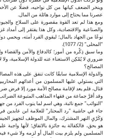
وينخر الضعف كيانها من كل نواحيه، فضلًا عن الأخ
عصرنا مما يحتاج إلى موارد هائلة من المال.
ومع هذا لم تعد القوة مقصورة على السلاح والجيوش
والصناعية والاقتصادية، وكل هذا يفتقر إلى أمداد غز
نوعًا من الجهاد بالمال؛ ليقوي الفرد أمته، ويحمي د
"المحلى" (2/ 1077).
وما سبق ذِكْره من أمور؛ كالدفاع والأمن والقضاء 
ضروري لا يُمْكِن الاستغناء عنه للدولة الإسلامية، ول
المصالح؟
والدولة الإسلامية سابقًا كانت تنفق على هذه المصا
التي يستولي عليها المسلمون من أعدائهم المحاربين
قتال، فلم يعد لإقامة مصالح الأمة مورد إلا فرض ضرا
وقد أقرَّ جماعة من فقهاء المذاهب المتبوعة الضرائب،
"النوائب" جمع نائبة، وهي اسم لما ينوب الفرد من جه
وَكَرْيِ النهر المشترك، والمال الموظف لتجهيز الج
هو بحق، فالكفالة به جائزة بالاتفاق؛ لأنها واجبة 
المسلمين ولم يلزم بيت المال أو لزمه ولا شيء فيه.