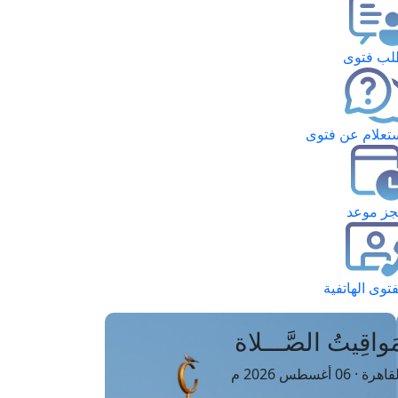
ب فتوى
تعلام عن فتوى
ز موعد
فتوى الهاتفية
َواقِيتُ الصَّـــلاة
اهرة · 06 أغسطس 2026 م