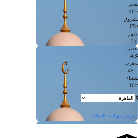
لفجر
4
لشروق
6
لظهر
1
لعصر
4:3
لمغرب
7 
لعشاء
9
عرض مواقيت الصلاة