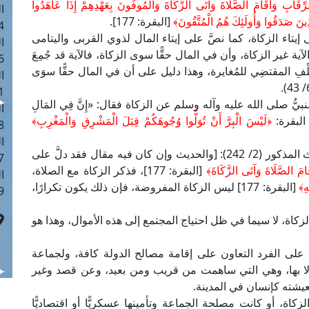
ِّقَابِ وَأَقَامَ الصَّلَاةَ وَآتَى الزَّكَاةَ وَالْمُوفُونَ بِعَهْدِهِمْ إِذَا عَاهَدُوا
ا
ذِينَ صَدَقُوا وَأُولَئِكَ هُمُ الْمُتَّقُونَ﴾
[البقرة: 177].
 :40
 إيتاء الزكاة، كما نصَّ على إيتاء المال لذوي القربى واليتامى
ا
ية غير الزكاة، وأن في المال حقًّا سوى الزكاة، فالآية قد جُمِعَ
 :17
َطْفِ المقتضِي للمُغايرة، وهذا دليل على أن في المال حقًّا سوَى
ا
 : 1
 صلى الله عليه وآله وسلم عن الزكاة فقال: «إِنَّ فِي المَالِ
ا
 البقرة:
﴿لَيْسَ الْبِرَّ أَنْ تُوَلُّوا وُجُوهَكُمْ قِبَلَ الْمَشْرِقِ وَالْمَغْرِبِ﴾
8
ا
وقال الإمام القرطبي في "تفسيره" بعد ذكره للحديث المذكور (2/ 242): [والحديث وإن كان فيه مقال فقد دلَّ على
: 45
َامَ الصَّلَاةَ وَآتَى الزَّكَاةَ﴾
[البقرة: 177]، فذكر الزكاة مع الصلاة،
ا
هِ﴾
[البقرة: 177] ليس الزكاة المفروضة، فإن ذلك يكون تكرارًا،
 :10
 الزكاة، لا سيما في ظل احتياج المجتمع إلى هذه الأموال، وهذا هو
لى الفرد التعاون على إقامة مصالح الدولة كافة، ولجماعة
لا بها، وهي التي ساهمت من قريب ومن بعيد، وعن قصد وغير
عيشته كإنسان في المدينة.
كاة، أو كانت مصلحة الجماعة وتأمينها عسكريًّا أو اقتصاديًّا