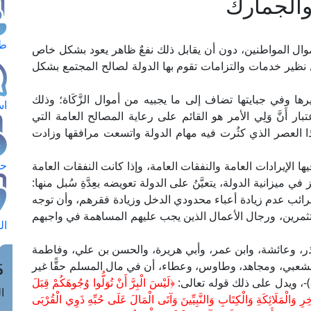
الجمارك
طل
لة في أموال المواطنين، دون أن يقابل ذلك نفعٌ ظاهر يعود بشكل خاص
َخْل نظير خدمات والتزامات تقوم بها الدولة لصالح المجتمع بشكل
 وفي جبايتها تضاف إلى ما يجبيه من أموال الزَّكَاة؛ وذلك
اس
ار أَنَّ وَلِي الأمر هو القائم على رعاية المصالح العامة التي
ذا العصر الذي كثُرت فيه مهام الدولة واتسعت مرافقها وزادت
حج
فيها الإيرادات العامة والنفقات العامة، وإذا كانت النفقات العامة
ي ميزانية الدولة، يتعيَّنُ على الدولة تعويضه بعِدَّةِ سُبل منها:
ائب عدم زيادة أعباء محدودي الدخل وزيادة فقرهم، وأن توجه
تثمرين، ورجال الأعمال الذين يجب عليهم المساهمة في واجبهم
ال
 ذر، وعائشة، وابن عمر، وأبي هريرة، والحسن بن علي، وفاطمة
م
لشعبي، ومجاهد، وطاوس، وعطاء، أن في مال المسلم حقًّا غير
﴿لَيْسَ الْبِرَّ أَنْ تُوَلُّوا وُجُوهَكُمْ قِبَلَ
الق
ِرِ وَالْمَلَائِكَةِ وَالْكِتَابِ وَالنَّبِيِّينَ وَآتَى الْمَالَ عَلَى حُبِّهِ ذَوِي الْقُرْبَى