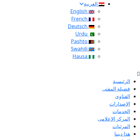
العربية
English
French
Deutsch
Urdu
Pashto
Swahili
Hausa
الرئيسية
فضيلة المفتى
الفتاوى
الإصدارات
الخدمات
المركز الإعلامى
المرئيات
هذا ديننا