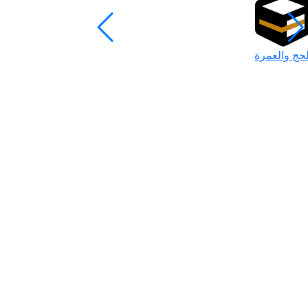
لحج والعمرة
رمضان