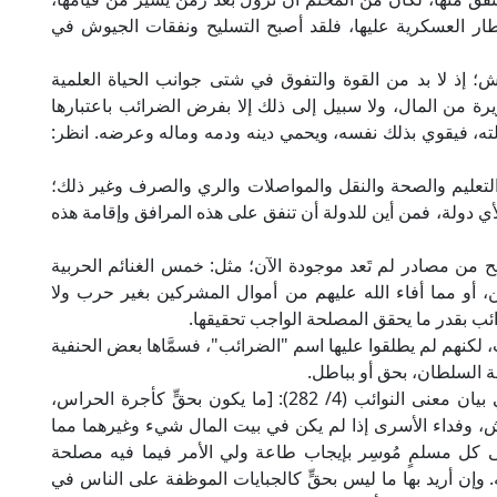
طار العسكرية عليها، فلقد أصبح التسليح ونفقات الجيوش في
؛ إذ لا بد من القوة والتفوق في شتى جوانب الحياة العلمية
يرة من المال، ولا سبيل إلى ذلك إلا بفرض الضرائب باعتبارها
ولته، فيقوي بذلك نفسه، ويحمي دينه ودمه وماله وعرضه. انظر:
والتعليم والصحة والنقل والمواصلات والري والصرف وغير ذلك؛
ا لأي دولة، فمن أين للدولة أن تنفق على هذه المرافق وإقامة هذه
لح من مصادر لم تَعد موجودة الآن؛ مثل: خمس الغنائم الحربية
، أو مما أفاء الله عليهم من أموال المشركين بغير حرب ولا
ئب بقدر ما يحقق المصلحة الواجب تحقيقها.
 لكنهم لم يطلقوا عليها اسم "الضرائب"، فسمَّاها بعض الحنفية
ة السلطان، بحق أو بباطل.
جاء في حاشية "رد المحتار" للعلامة ابن عابدين في بيان معنى النوائب (4/ 282): [ما يكون بحقٍّ كأجرة الحراس،
يش، وفداء الأسرى إذا لم يكن في بيت المال شيء وغيرهما مما
على كل مسلمٍ مُوسِر بإيجاب طاعة ولي الأمر فيما فيه مصلحة
 وإن أريد بها ما ليس بحقٍّ كالجبايات الموظفة على الناس في