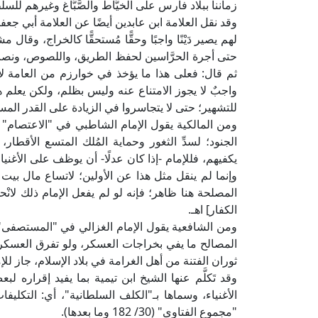
زماننا ببلاد فارس على الخيَّاط والصَّبَّاغ وغيرهم لل
لهم يصير دَيْنًا واجبًا وحقًّا مُستحقًّا كالخراج، وق
حتى أجرة الحرَّاسين لحفظ الطريق، واللصوص، ونصب ال
ثم قال: فعلى هذا ما يؤخذ في خوارزم من العامة لإ
واجبٌ لا يجوز الامتناع عنه وليس بظلم، ولكن يعلم
للتشهير؛ حتى لا يتجاسروا في الزيادة على القدر المس
الجنود؛ لسدِّ الثغور وحماية المُلك المتسع الأقطا
يكفيهم، فللإمام -إذا كان عدلًا- أن يوظف على الأغني
وإنما لم ينقل مثل هذا عن الأولين؛ لاتساع مال بيت
المصلحة هنا ظاهر؛ فإنه لو لم يفعل الإمام ذلك لانْح
الكفار] اهـ.
المصالح ما يفي بخراجات العسكر، ولو تفرق العسكر
ثوران الفتنة من أهل الغرامة في بلاد الإسلام، جاز للإ
وقد تَكلَّم عنها الشيخ ابن تيمية بما يفيد إقراره 
الأغنياء، وسماها بـ"الكلف السلطانية"، أي: التكليفا
"مجموع الفتاوى" (30/ 182 وما بعدها).