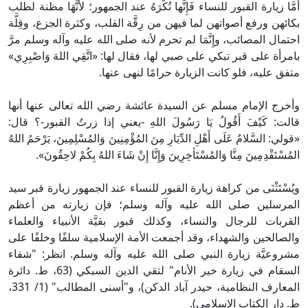
أَمَّا زيارة القبور للنساء فَإِنَّها تُكْرَهُ عند الجمهور؛ لأَنَّهَا مظنة لطلب
بكائهن ورفع أصواتهن لما فيهن من رِقَّة القلب، وكثرة الجزع، وقِلَّة
احتمال المصائب، وإِنَّمَا لم تحرم لأنه صلى الله عليه وآله وسلم مرَّ
بامرأة على قبر تبكي على صبي لها، فقال لها: «اتَّقِي اللهَ وَاصْبِرِي»
متفق عليه، فلو كانت الزيارة حرامًا لنهى عنها.
وأخرج الإمام مسلم عن السيدة عائشة رضي الله تعالى عنها أنها
قالت: كَيْفَ أَقُولُ يَا رَسُولَ اللهِ -يعني إذا زرتُ القبور-؟ قال:
«قولي: السَّلامُ عَلَى أَهْلِ الدِّيَارِ مِنَ المُؤْمِنِينَ وَالمُسْلِمِينَ، يَرْحَمُ اللهُ
المُسْتَقْدِمِينَ مِنَّا وَالمُسْتَأخِرِينَ وَإِنَّا إِنْ شَاءَ اللهُ بِكُمْ لاحِقُونَ».
ويُسْتَثْنَى من كراهة زيارة القبور للنساء عند الجمهور زيارة قبر سيد
المرسلين صلى الله عليه وآله وسلم؛ فإن زيارته من أعظم
القربات للرجال والنساء، وكذلك قبور بقيَّة الأنبياء والعلماء
والصالحين والشهداء، وقد أجمعت الأمة الإسلامية سلفًا وخلفًا على
مشروعيَّة زيارة النبي صلى الله عليه وآله وسلم. انظر: "شفاء
السقام في زيارة خير الأنام" لتقي الدين السبكي (63، ط. دائرة
المعارف النظامية، حيدر آباد الدكن)، و"أسنى المطالب" (1/ 331،
ط. دار الكتاب الإسلامي).