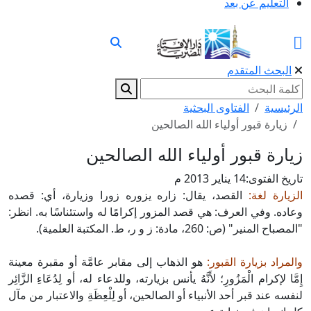
التعليم عن بعد
البحث المتقدم
الرئيسية
الفتاوى البحثية
زيارة قبور أولياء الله الصالحين
زيارة قبور أولياء الله الصالحين
تاريخ الفتوى:
14 يناير 2013 م
الزيارة لغة:
القصد، يقال: زاره يزوره زورا وزيارة، أي: قصده
وعاده. وفي العرف: هي قصد المزور إكرامًا له واستئناسًا به. انظر:
"المصباح المنير" (ص: 260، مادة: ز و ر، ط. المكتبة العلمية).
والمراد بزيارة القبور:
هو الذهاب إلى مقابر عامَّة أو مقبرة معينة
إِمَّا لإكرام الْمَزُورِ؛ لأَنَّهُ يأنس بزيارته، وللدعاء له، أو لِدُعَاءِ الزَّائِر
لنفسه عند قبر أحد الأنبياء أو الصالحين، أو لِلْعِظَةِ والاعتبار من مآل