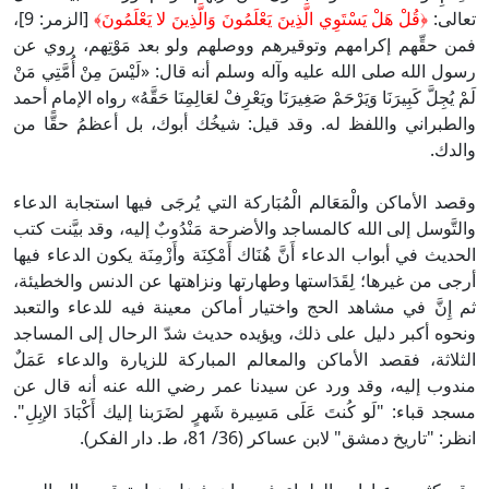
تعالى:
﴿قُلْ هَلْ يَسْتَوِي الَّذِينَ يَعْلَمُونَ وَالَّذِينَ لا يَعْلَمُونَ﴾
[الزمر: 9]،
فمن حقِّهم إكرامهم وتوقيرهم ووصلهم ولو بعد مَوْتِهم، روي عن
رسول الله صلى الله عليه وآله وسلم أنه قال: «لَيْسَ مِنْ أُمَّتِي مَنْ
لَمْ يُجِلَّ كَبِيرَنَا وَيَرْحَمْ صَغِيرَنَا ويَعْرِفْ لعَالِمِنَا حَقَّهُ» رواه الإمام أحمد
والطبراني واللفظ له. وقد قيل: شيخُك أبوك، بل أعظمُ حقًّا من
والدك.
وقصد الأماكن والْمَعَالم الْمُبَاركة التي يُرجَى فيها استجابة الدعاء
والتَّوسل إلى الله كالمساجد والأضرحة مَنْدُوبٌ إليه، وقد بيَّنت كتب
الحديث في أبواب الدعاء أَنَّ هُنَاك أَمْكِنَة وأَزْمِنَة يكون الدعاء فيها
أرجى من غيرها؛ لِقَدَاستها وطهارتها ونزاهتها عن الدنس والخطيئة،
ثم إِنَّ في مشاهد الحج واختيار أماكن معينة فيه للدعاء والتعبد
ونحوه أكبر دليل على ذلك، ويؤيده حديث شدّ الرحال إلى المساجد
الثلاثة، فقصد الأماكن والمعالم المباركة للزيارة والدعاء عَمَلٌ
مندوب إليه، وقد ورد عن سيدنا عمر رضي الله عنه أنه قال عن
مسجد قباء: "لَو كُنتَ عَلَى مَسِيرة شَهرٍ لضَرَبنا إليك أَكْبَادَ الإبِلِ".
انظر: "تاريخ دمشق" لابن عساكر (36/ 81، ط. دار الفكر).