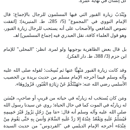
كل إنسان في نهاية عمره.
ويُنْدَبُ زيارة القبور التي فيها المسلمون للرجال بالإجماع؛ قال
الإمام النووي في "المجموع" (5/ 285، ط. المنيرية): [اتفقت
نصوص الشافعي والأصحاب على أنه يستحب للرجال زيارة القبور،
وهو قول العلماء كافة، نقل العبدري فيه إجماع المسلمين] اهـ.
بل قال بعض الظاهرية بوجوبها ولو لمرة. انظر: "المحلى" للإمام
ابن حزم (3/ 388، ط. دار الفكر).
وقد كانت زيارة القبور مَنْهِيًّا عنها ثم نُسِخَت؛ لقوله صلى الله عليه
وآله وسلم فيما أخرجه الإمام مسلم من حديث بريدة بن الحصيب
الأسلمي رضي الله عنه: «نَهَيْتُكُمْ عَنْ زِيَارَةِ القُبُورِ، فَزُورُوهَا».
ومَن كان يُستحَب له زيارتُه في حياته من قريبٍ أو صاحبٍ، فيُسَن
له زيارتُه في الموت كما في حال الحياة؛ روي عن سيدنا رسول الله
صلى الله عليه وآله وسلم أنه قال: «مَا مِنْ رَجُلٍ يَزُورُ قَبْرَ حَمِيمِهِ
فَيُسَلِّمُ عَلَيهِ وَيَقْعُدُ عِنْدَهُ إِلا رَدَّ عَلَيهِ السَّلامَ وَأنسَ بِهِ حَتَّى يَقُومَ مِنْ
عِنْدَهُ» أخرجه الإمام الديلمي في "الفردوس" من حديث السيدة