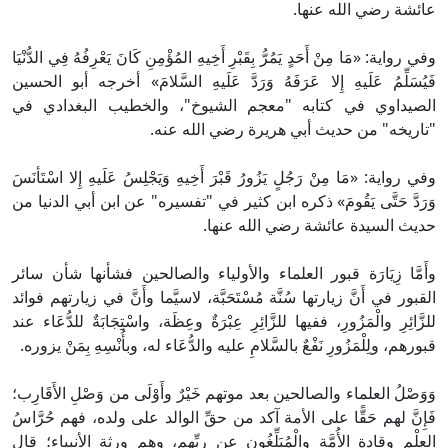
عائشة رضي الله عنها.
وفي رواية: «مَا مِنْ أَحَدٍ يَمُرُّ بِقَبْرِ أَخِيهِ المُؤْمِنِ كَانَ يَعْرِفُهُ فِي الدُّنْيَا
فَيُسَلِّمُ عَلَيهِ إِلا عَرَفَهُ وَرَدَّ عَلَيهِ السَّلامَ» أخرجه أبو الحسين
الصيداوي في كتابه "معجم الشيوخ"، والخطيب البغدادي في
"تاريخه" من حديث أبي هريرة رضي الله عنه.
وفي رواية: «مَا مِنْ رَجُلٍ يَزُورُ قَبْرَ أَخِيهِ وَيَجْلِسُ عَلَيهِ إِلا اسْتَأنَسَ
وَرَدَّ حَتَّى يَقُومَ» ذكره ابن كثير في "تفسيره" عن ابن أبي الدنيا من
حديث السيدة عائشة رضي الله عنها.
وأَمَّا زِيَارَة قبور العلماء والأولياء والصالحين فشأنها شأن سائر
القبور في أَنَّ زيارتها سُنَّة مُسْتَحَبَّة، لاسيَّما وأَنَّ في زيارتهم فوائد
للزَّائِرِ والْمَزُورِ، ففيها للزَّائِرِ عِبْرَةٌ وعِظَة، واسْتِجَابَةٌ للدُّعَاء عند
قبورهم، ولِلْمَزُورِ نَفْعٌ بالسَّلامِ عليه والدُّعَاء له، وبأُنْسِهِ بِمَنْ يزوره.
وَوَصْلُ العلماء والصالحين بعد موتهم خَيْرٌ وأَوْلَى من وَصْلِ الأَقَارِب؛
فَإِنَّ لهم حَقًّا على الأمة آكد من حقِّ الوالد على ولده، فهم حُرَّاسُ
العِلْمِ وقادة الأُمَّة والْمُبَلِّغُون عن ربِّهم، وهم ورثة الأنبياء؛ قال