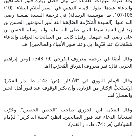
وقد كثرت عبارات العلماء في بيان فضل زيارة قبور الصالحين
والدعاء عندها؛ يقول الإمام الذهبي في "سير أعلام النبلاء" (10/
106-107، ط. مؤسسة الرسالة) في ترجمة السيدة نفيسة رضي
الله عنها: [السيدة الْمُكَرَّمة الصَّالِحَة ابنة أمير المؤمنين الحسن بن
زيد ابن السيد سبط النبي صلى الله عليه وآله وسلم الحسن بن
علي رضي الله عنهما... وقيل: كانت من الصالحات العوابد، والدعاء
مُسْتَجَابٌ عند قَبْرِهَا، بل وعند قبور الأنبياء والصالحين] اهـ.
وقال أيضًا في ترجمة معروف الكرخي (9/ 343): [وعن إبراهيم
الحربي قال: قبر معروف الترياق الْمُجَرَّب] اهـ.
وقال الإمام النووي في "الأذكار" (ص: 142، ط. دار الفكر):
[ويُسْتَحَبُّ الإكثار من الزيارة، وأن يكثر الوقوف عند قبور أهل الخير
والفضل] اهـ.
وقال العلامة ابن الجزري صاحب "الحصن الحصين": وجُرِّب
استجابةُ الدعاءِ عند قبور الصالحين. انظر: "تحفة الذاكرين" للإمام
الشوكاني (ص: 74، ط. دار القلم).