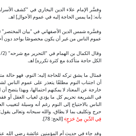
بأنه: [ما يمس الحاجة إليه في عموم الأحوال] اهـ.
عموم الناس من غير أن يكون مخصوصًا بواحد دون آخر
الكل حاجة متأكدة مع كثرة تكرره] اهـ.
فمثال ما يشق تركه للحاجة إليه: النوم، فهو حالة م
أن اجتناب النوم مطلقًا يتعذر على عموم الناس لشدة 
خارجة عن المعتاد لا يمكنهم احتمالها، وبهذا يتضح أن 
في الشريعة تحريم كل ما يؤدي لغياب العقل أو فقد
الناس بالاحتياج إلى النوم رغم أنه وسيلة لتغييب ا
حرج وتكليف بما لا يطاق، والله سبحانه وتعالى يقول:
فِي الدِّينِ مِنْ حَرَجٍ﴾
[الحج: 78].
وقد جاء في حديث أم المؤمنين عائشة رضي الله عنها عن 