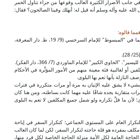
 في جانب الأضرار الكثيرة الغالب وقوعها من جراء تناول الخمر
 الله عليه وآله وسلم أنه قيل له: أنهلك وفينا الصالحون؟ فقال:
مما قالوه:
- "أن الأكثر ينزل منزلة الكمال والأقل تبع للأكثر"؛ كما في "المبسوط" للإمام السرخسي (9/ 19، ط. دار المعرفة،
. "الحاوي الكبير" للإمام الماوردي (7/ 366، دار الفكر).
ن أو لغالبية فئة معينة منهم من الأمور المؤثِّرة في الأحكام
النازلة بأنها تعم بها البلوى.
نسان بشيء لا يشق عليه الإتيان به مرة أو مرات متكررة في فترات
 فترات متقاربة يجده شاقًا عليه مهما كانت بساطته، ومن هنا كان
لأن ما قلَّ تكراره ولو شمل جميع المكلفين لا تعم به البلوى
لتكرار العام على المستوى الجماعي؛ كتكرار السفر في إباحة
كلف بمفرده هو قلة حاجته لتكرار السفر، لكن لما كان الغالب
لحاجة العامة لكل الأمة منزلة الحاجة الخاصة لكل فرد منها،