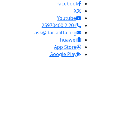
Facebook
X
Youtube
+20 2 25970400
ask@dar-alifta.org
huawei
App Store
Google Play