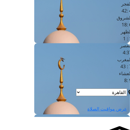
لفجر
4
لشروق
6
لظهر
1
لعصر
4:3
لمغرب
7 
لعشاء
9
عرض مواقيت الصلاة