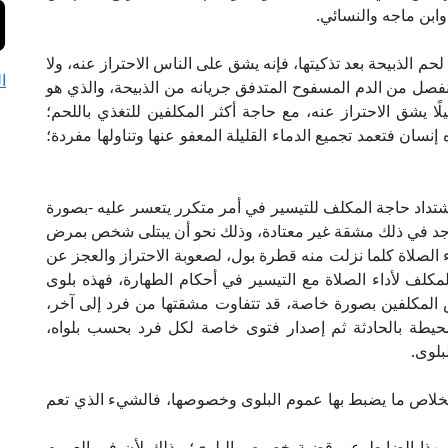
داود وابن ماجه والنسائي.
لحم الذبيحة بعد تذكيتها، فإنه يشق على الناس الاحتراز عنه، ولا
ا
فصل من الدم المسفوح المتدفق جريانه من الذبيحة، والذي هو
ًا يشق الاحتراز عنه، مع حاجة أكثر المكلفين للتغذي باللحم؛
إنسان فتعمد تجميع الدماء القليلة المعفو عنها وتناولها مفردة؛
وهو اشتداد حاجة المكلف للتيسير في أمر متكرر يتعسر عليه -بصورة
ه لوجد في ذلك مشقة غير معتادة، وذلك نحو أن يبتلى شخص بمرض
ء الصلاة كلما نزلت منه قطرة بول، لصعوبة الاحتراز والعجز عن
كلف لأداء الصلاة مع التيسير في أحكام الطهارة، فهذه بلوى
ض المكلفين بصورة خاصة، قد تتفاوت مشقتها من فرد إلى آخر،
محيطة بالحادثة ثم إصدار فتوى خاصة لكل فرد بحسب بلواه،
بلوى.
ستخلاص ما يضبط بها عموم البلوى وخصوصها، فالشيء الذي تعم
يز بهذا الضابط عن قضية خصوص البلوى؛ وذلك لأن في العموم