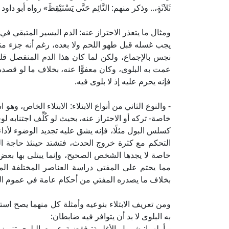
ثَلاَثَةٍ،.. وذكر منهم: النَّائِم حَتَّى يَسْتَيْقِظَ» رواه أبو 
ومثال ما يتعذر الاحتراز عنه: الدم اليسير المتبقي في 
يجب غسله قبل طهو اللحم ولا بعده، رغم أنه جزء من
نجس بالإجماع، ولكن لما كان هذا الدم المنفصل قليل
عمت به البلوى، وكان معفوًّا عنه، بخلاف ما لو قصده 
فإنه يحرم عليه إذ لا بلوى فيه.
- والنوع الثاني من أنواع الابتلاء: الابتلاء الخاص، 
خاصة- تركه أو الاحتراز عنه، بحيث لو كُلِّف اجتناب
كسلس البول مثلًا، فإنه يشق عليه تجديد الوضوء لأدا
التحكم مع كثرة خروج الحدث، فتشتد حينئذ حاجة الم
خاصة لا يجدها الشخص الصحيح، وإنما يبتلى بها بع
مما يحتم على المفتي دراسة العناصر المختلفة ال
بخلاف ما يصدره المفتي من أحكام عامة في عموم ال
ومن تعريف الابتلاء بنوعيه وأمثلة كل منهما يصح ا
به البلوى لا بد أن يتوافر فيه ضابطان:
- أولهما: شمول الأغلبية: فقضية عموم البلوى تتم