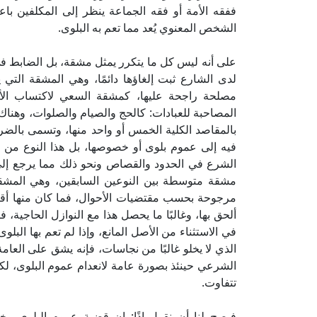
ففقه الأمة أو فقه الجماعة ينظر إلى المكلفين باع
الشخص المعنوي يُعد مما تعم به البلوى.
على أنه ليس كل ما يتكرر يمثل مشقة، بل الضابط في 
لدى الشارع ثبت إلغاؤها دائمًا، وهي المشقة التي 
مصلحة راجحة عليها، كمشقة السعي لاكتساب الأرز
المصاحبة للعبادات: كالحج والصيام والصلوات، وهناك م
بالمقاصد الكلية الخمس أو واحد منها، وتسمى بالضرورا
فيه إلى عموم بلوى أو خصوصها، بل هذا النوع من 
الشرع في الحدود والقصاص ونحو ذلك مما يرجع إلى
مشقة متوسطة بين النوعين السابقين، وهي المشقة 
مرجوحة بحسب مقتضيات الأحوال، فما كان منها أقرب
ألحق بها، وغالبًا ما يحصل هذا مع النوازل الحاجية، 
في الاستثناء من الأصل المانع، وإذا لم تعم بها البل
الذي لا يخلو غالبًا من نجاسات، فإنه يشق على العام
الشرعي حينئذ بصورة عامة لانعدام عموم البلوى، ل
تتفاوت.
فيصح لنا أن نقول إذًا: إن قضية عموم البلوى 