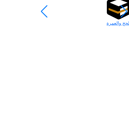
لحج والعمرة
رمضان