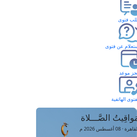
ب فتوى
تعلام عن فتوى
ز موعد
فتوى الهاتفية
َواقِيتُ الصَّـــلاة
اهرة · 08 أغسطس 2026 م