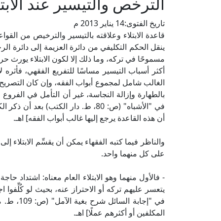
الترخص والتيسير عند الابتل
تاريخ الفتوى:
14 يناير 2013 م
قاعدة الابتلاء وعلاقته بالتيسير والترخيص من القواعد 
ينقل الحكم التكليفي من دائرة العزيمة إلى دائرة ال
مسموحًا في تركه، وما ذلك إلا لكون الابتلاء يورث حر
أكثر أسباب التيسير مساسًا للتفريع الفقهي، فأثره 
الغالب شامل لمجموع أبواب الفقه، وإن كان التصريح با
بالطهارة وإزالة النجاسة، غير أن التأمل في الفروع
في "الأشباه" (ص: 80، ط. دار الكتب) ب
أن هذه القاعدة يرجع إليها غالب أبواب الفقه] اهـ.
والناظر فيما كتبه الفقهاء يمكن أن يقسِّم الابتلاء 
على كل منهما واحد.
- فالأول منهما وهو الابتلاء العام معناه: اشتداد حا
يتعسر عليهم تركه أو الاحتراز عنه، بحيث لو كُلِّفوا
في "إجابة
المكلفين أو أكثرهم عملًا] اهـ.