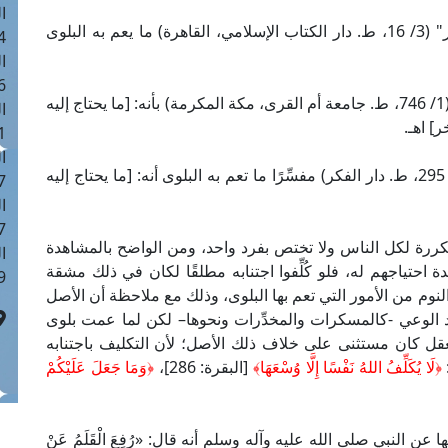
ا
وفسَّر الإمام علاء الدين البخاري في "كشف الأسرار" (3/ 16، ط. دار الكتاب الإسلامي، القاهرة) ما يعم به البلوى
 :42
ا
 :18
وفسَّره شمس الدين الأصفهاني في "بيان المختصر" (1/ 746، ط. جامعة أم القرى، مكة المكرمة) بأنه: [ما يحتاج إليه
ا
] اهـ.
 : 1
ا
وقال الكمال بن الهمام في "التحرير مع شرحه" (2/ 295، ط. دار الفكر) مفسِّرًا ما تعم به البلوى أنه: [ما يحتاج إليه
7
ا
: 43
تكررة لكل الناس ولا تختص بفرد واحد، ومن الواضح بالمشاهدة
ا
احتياجهم له، فلو كُلِّفوا اجتنابه مطلقًا لكان في ذلك مشقة
 :8
النوم من الأمور التي تعم بها البلوى، وذلك مع ملاحظة أن الأصل
 الوعي -كالمسكرات والمخدِّرات ونحوها– لكن لما عمت بلوى
لعقل كان مستثنى على خلاف ذلك الأصل؛ لأن التكليف باجتنابه
﴿لَا يُكَلِّفُ اللهُ نَفْسًا إِلَّا وُسْعَهَا﴾
[البقرة: 286]،
﴿وَمَا جَعَلَ عَلَيْكُمْ
النبي صلى الله عليه وآله وسلم أنه قال: «رُفِعَ الْقَلَمُ عَنْ