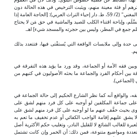
أكثرهم أو فئة معينة منهم، ويثبت الترخيص في هذه الحالة دون
حاجة إلى استفتاء خاص؛ يقول الإمام ابن قدامة في "المغني" (2/ 59، ط. دار إحياء التراث العربي): [الحاجة العامة إذا
م، وإباحة اقتناء الكلب للصيد والماشية في حق مَن لا يحتاج
 وسلم جمع في المطر، وليس بين حجرته والمسجد شيء] اهـ.
حدة وإلى ملابسات الواقعة التي يُستفْتى فيها، فتتعدد بذلك
م.
بين فقه الأمة أو الجماعة، وقد ورد ما يؤيد هذه التفرقة في
 بين أحكام الفرد والجماعة ما بحثه الأصوليون في كتبهم من
 (الجماعي).
ه، والواقع أنه كما نظر الشارع الحكيم إلى حالة الجماعة في
على جماعة المكلفين لو أوجبه على كل فرد منهم لشق على
وى بحيث خفَّف عنهم ما لو أوجبه على كل فرد منهم لشق على
 يشق عليهم إقامة الواجب الكفائي أو عدم تخفيف ما تعم به
لعبرة للغالب الشائع لا للقليل النادر، وتغليب حكم الأكثرية أصل
ددة ومواضيع متنوعة، فمن ذلك: أن الخمر وإن كانت تشتمل