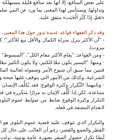
على بعض المنافع، إلا أنها تعد منافع قليلة مستهلكة
وتداولها، ويستأنس لهذا المعنى بما ورد عن النبي صلى
«نَعَمْ، إِذَا كَثُرَ الْخَبَث» متفق عليه.
وقد ذكر الفقهاء قواعد عديدة تدور حول هذا المعنى، ف
بيروت).
- ومن القواعد: "يقام الأكثر مقام الكل". "المبسوط" (25/ 28).
- ومنها: "اليسير يكون تبعًا للكثير، ولا يكون الكثير تبعًا لليسير"
فتبين مما سبق أن شيوع الأمر وشموله لغالبية المكلفي
الشرعية، وكذلك من الأمور التي يتوقف عليها صحة وصف 
- وثانيهما: التَّكرار وكثرة الوقوع: فقد يُكلَّف الإ
متباعدة، لكن إذا كُلِّف الإتيان به مرارًا متكررة في
التكرار وكثرة الوقوع ضابط من ضوابط عموم البلوى؛ 
لانعدام المشقة في فعله.
والتكرار الذي تتوقف عليه قضية عموم البلوى هو ا
الفطر والجمع والقصر، رغم أن الغالب على حال كل م
أيضًا تكرار حصول السفر بصورة عامة يومية، نزلت ا