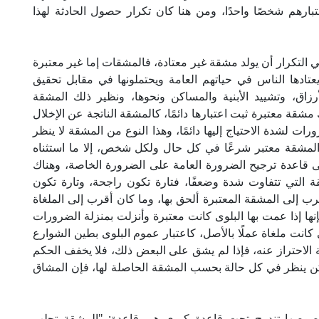
تبارهم شخصًا واحدًا، ومن هنا كان تكرار حصول الحادثة لهذا
التكرار أن يولد مشقة غير معتادة، فالمشقات إما غير معتبرة
يعتادها الناس في حياتهم العامة ويحتملونها في مقابل تحقيق
اق، وتشييد الأبنية والمساكن ونحوها، ونظير ذلك المشقة
شقة معتبرة ثبت اعتبارها دائمًا، كالمشقة الناتجة عن الإخلال
ت لشدة الاحتياج إليها دائمًا، وهذا النوع من المشقة لا ينظر
المشقة معتبر شرعًا في كل حال ولكل شخص، إلا ما استثناه
 قاعدة ترجيح الضرورة العامة على الضرورة الخاصة، وهناك
التي تتفاوت شدة وضعفًا، فتارة تكون راجحة، وتارة تكون
 إلى المشقة المعتبرة ألحق بها، وما كان أقرب إلى الملغاة
فإنها إذا عمت بها البلوى كانت معتبرة وأنزلت بمنزلة الضرورات
وى كانت ملغاة عملًا بالأصل، كاعتبار عموم البلوى بطين الشوارع
ة الاحتراز عنه، فإذا لم يشق على البعض ذلك، فلا يخفف الحكم
كن ينظر في كل حالة بحسب المشقة الحاصلة لها، فإن المشاق
وخصوصها تندرج تحت قاعدة كبرى هي قاعدة: "المشقة تجلب