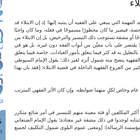
اء
طل
المهمة التي ينبغي على الفقيه أن ينتبه إليها؛ إذ إن الابتلاء قد
رخصة، فيصير ما كان محظورًا مسموحًا في فعله، وما كان واجبًا
جًا أو مشقة تستوجب ذلك التيسير والترخيص، بل إن الابتلاء من
لا يقتصر على باب معيَّن من أبواب الفقه دون غيره، بل هو في
اس
لتعليل به قد كثر فيما يتعلق بأمور العبادات، خاصة فيما يتعلق
 الفقهية يتضح منه شمول أثره لغير ذلك؛ يقول الإمام السيوطي
عد أن ذكر الكثير من الفروع الفقهية الداخلة في قضية الابتلاء: [فقد بان بهذا
حج
إلى عام وخاص لكلٍ منهما ضوابطه، وإن كان الأثر الفقهي المترتب
ال
جة أكثر المكلفين أو فئة معينة منهم للتيسير في أمر شائع متكرر
م
 اجتنابه لوجدوا في ذلك مشقة غير معتادة؛ يقول الإمام الصنعاني
 السائل شرح بغية الآمل" (ص: 109، ط. مؤسسة الرسالة): [ومعنى عموم البلوى شمول التكليف لجميع
الق