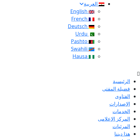
العربية
English
French
Deutsch
Urdu
Pashto
Swahili
Hausa
الرئيسية
فضيلة المفتى
الفتاوى
الإصدارات
الخدمات
المركز الإعلامى
المرئيات
هذا ديننا