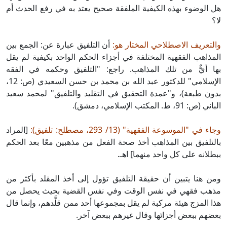
هل الوضوء بهذه الكيفية الملفقة صحيح يعتد به في رفع الحدث أم
لا؟
والتعريف الاصطلاحي المختار هو:
أن التلفيق عبارة عن: الجمع بين
المذاهب الفقهية المختلفة في أجزاء الحكم الواحد بكيفية لم يقل
بها أيٌّ من تلك المذاهب. راجع: "التلفيق وحكمه في الفقه
الإسلامي" للدكتور عبد الله بن محمد بن حسن السعيدي (ص: 12،
بدون طبعة)، و"عمدة التحقيق في التقليد والتلفيق" لمحمد سعيد
الباني (ص: 91، ط. المكتب الإسلامي، دمشق).
وجاء في "الموسوعة الفقهية" (13/ 293، مصطلح: تلفيق):
[المراد
بالتلفيق بين المذاهب أخذ صحة الفعل من مذهبين معًا بعد الحكم
ببطلانه على كل واحد منهما] اهـ.
ومن هنا يتبين أن حقيقة التلفيق تؤول إلى أخذ المقلد بأكثر من
مذهب فقهي في نفس الوقت وفي نفس القضية بحيث يحصل من
هذا المزج هيئة مركبة لم يقل بمجموعها أحد ممن قلَّدهم، وإنما قال
بعضهم ببعض أجزائها وقال غيرهم ببعض آخر.