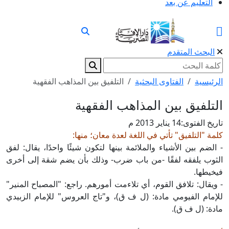
التعليم عن بعد
البحث المتقدم
الرئيسية
الفتاوى البحثية
التلفيق بين المذاهب الفقهية
التلفيق بين المذاهب الفقهية
تاريخ الفتوى:
14 يناير 2013 م
كلمة "التلفيق" تأتي في اللغة لعدة معان؛ منها:
- الضم بين الأشياء والملائمة بينها لتكون شيئًا واحدًا، يقال: لفق
الثوب يلفقه لفقًا -من باب ضرب- وذلك بأن يضم شقة إلى أخرى
فيخيطها.
- ويقال: تلافق القوم، أي تلاءمت أمورهم. راجع: "المصباح المنير"
للإمام الفيومي مادة: (ل ف ق)، و"تاج العروس" للإمام الزبيدي
مادة: (ل ف ق).