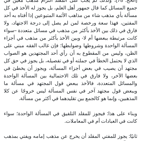
[الحج: 78]، ولذلك لم يجب على المقلد التزام مذهب معين في
جميع المسائل كما قال جمهور أهل العلم، بل يجوز له الأخذ في كل
مسألة بأي مذهب شاء من مذاهب الأئمة المتبوعين إذا أفتاه به أحد
المفتين، فهذا سعة ورخصة لمن لم يصل إلى درجة الاجتهاد، ولا
فارق في ذلك بين الأخذ بأكثر من مذهب في مسائل متعددة –سواء
كانت مرتبطة ببعضها أم لا- وبين الأخذ بأكثر من مذهب في أجزاء
المسألة الواحدة وشروطها وضوابطها؛ فإن غالب الفقه مبني على
الظن، وليس من المقطوع به أن رأي أحد المجتهدين هو الصواب
الذي لا يحتمل الخطأ في جملته أو في تفصيله، بل يجوز في حق كل
مجتهد أن يصيب في بعض أجزاء المسألة، ويجوز أن يخطئ في
بعضها الآخر، ولا فارق في تلك الاحتمالية بين المسألة الواحدة
والمسائل المتعددة، فالأخذ ببعض قول المجتهد في مسألة ما
وببعض قول مجتهد آخر في نفس المسألة ليس خروجًا عن كلا
المذهبين، وإنما هو كالجمع بين تقليدهما في أكثر من مسألة.
وبناء على هذا: فيجوز للمقلد التلفيق في المسألة الواحدة؛ سواء
كانت في العبادات أم في المعاملات.
ثانيًا: يجوز للمفتي المقلد أن يخرج عن مذهب إمامه ويفتي بمذهب