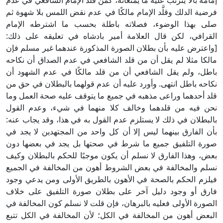
إمامه بألَّا يترتب عليه ما يمنعانه، كمن قلَّد الإمام الشافعي في عدم
فرضية الدلك وقلَّد الإمام مالكًا في عدم نقض اللمس بلا شهوة ثم
صلى بهذا الوضوء، فصلاته باطلة بحسب ما اشترطه الإمام
القرافي، لكن قال العلامة أمير بادشاه في تعليقه على ذلك:
[واعترض عليه بأن بطلان الصورة المذكورة عندهما غير مسلم فإن
مالكا مثلا لم يقل أن من قلد الشافعي في عدم الصداق أن نكاحه
باطل، ولم يقل الشافعي أن من قلد مالكًا في عدم الشهود أن
نكاحه باطل انتهى. وأورد عليه أن عدم قولهما بالبطلان في حق من
قلد أحدهما وراعى مذهبه في جميع ما يتوقف عليه صحة العمل وما
نحن فيه من قلدهما وخالف كلا منهما في شيء، وعدم القول
بالبطلان في ذلك لا يستلزم عدم القول به في هذا، وقد يجاب عنه:
بأن الفارق بينهما ليس إلا أن كل واحد من المجتهدين لا يجد في
صورة التلفيق جميع ما شرط في صحتها بل يجد في بعضها دون
بعض، وهذا الفارق لا نسلم أن يكون موجبًا للحكم بالبطلان وكيف
نسلم والمخالفة في بعض الشروط أهون من المخالفة في الجميع
فيلزم الحكم بالصحة في الأهون بالطريق الأولى ومن يدعي وجود
فارق أو وجود دليل آخر على بطلان صورة التلفيق على خلاف
الصورة الأولى فعليه بالبرهان، فإن قلت لا نسلم كون المخالفة في
البعض أهون من المخالفة في الكل؛ لأن المخالفة في الكل تتبع