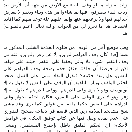
نزلت منزلة ما لو وقف البناء مع الأرض من جهة أن الأرض بيد
أرباب البناء يتصرفون فيها بما شاءوا من هدم وبناء وتغيير لا يتعرض
أحد لهم فيها ولا يزعجهم عنها وإنما عليهم غلة تؤخذ منهم كما أفاده
الخصاف هذا ما تحرر لي من الجواب. والله تعالى أعلم بالصواب]
اهـ.
وفي موضع آخر من الوقف من فتاوى العلامة الشلبي المذكور ما
نصه: [فإذا كان وقف الدراهم لم يرو إلا عن زفر ولم يرو عنه في
وقف النفس شيء فلا يتأتى وقفها على النفس حينئذ على قوله،
لكن لو فرضنا أن حاكمًا حنفيًا حكم بصحة وقف الدراهم على
النفس، هل ينفذ حكمه؟ فنقول النفاذ مبني على القول بصحة
الحكم الملفق، وبيان التلفيق أن الوقف على النفس لا يقول به إلا
أبو يوسف وهو لا يرى وقف الدراهم، ووقف الدراهم لا يقول به إلا
زفر وهو لا يرى الوقف على النفس، فكان الحكم بجواز وقف
الدراهم على النفس حكما ملفقا من قولين كما ترى وقد مشى
شيخ مشايخنا العلامة زين الدين قاسم في ديباجة تصحيح القدوري
على عدم نفاذه ونقل فيها عن كتاب توفيق الحكام في غوامض
الأحكام: أن الحكم الملفق باطل بإجماع المسلمين، ومشى