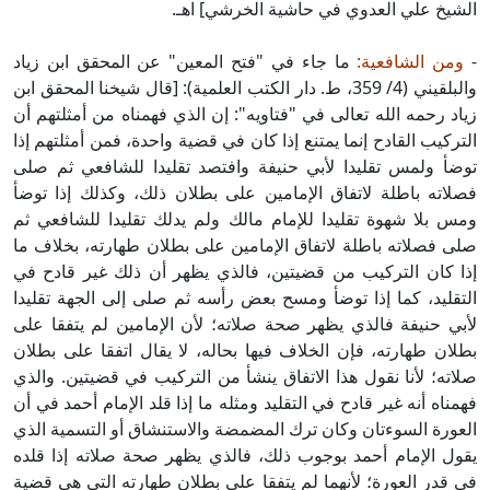
الشيخ علي العدوي في حاشية الخرشي] اهـ.
-
ومن الشافعية:
ما جاء في "فتح المعين" عن المحقق ابن زياد
والبلقيني (4/ 359، ط. دار الكتب العلمية): [قال شيخنا المحقق ابن
زياد رحمه الله تعالى في "فتاويه": إن الذي فهمناه من أمثلتهم أن
التركيب القادح إنما يمتنع إذا كان في قضية واحدة، فمن أمثلتهم إذا
توضأ ولمس تقليدا لأبي حنيفة وافتصد تقليدا للشافعي ثم صلى
فصلاته باطلة لاتفاق الإمامين على بطلان ذلك، وكذلك إذا توضأ
ومس بلا شهوة تقليدا للإمام مالك ولم يدلك تقليدا للشافعي ثم
صلى فصلاته باطلة لاتفاق الإمامين على بطلان طهارته، بخلاف ما
إذا كان التركيب من قضيتين، فالذي يظهر أن ذلك غير قادح في
التقليد، كما إذا توضأ ومسح بعض رأسه ثم صلى إلى الجهة تقليدا
لأبي حنيفة فالذي يظهر صحة صلاته؛ لأن الإمامين لم يتفقا على
بطلان طهارته، فإن الخلاف فيها بحاله، لا يقال اتفقا على بطلان
صلاته؛ لأنا نقول هذا الاتفاق ينشأ من التركيب في قضيتين. والذي
فهمناه أنه غير قادح في التقليد ومثله ما إذا قلد الإمام أحمد في أن
العورة السوءتان وكان ترك المضمضة والاستنشاق أو التسمية الذي
يقول الإمام أحمد بوجوب ذلك، فالذي يظهر صحة صلاته إذا قلده
في قدر العورة؛ لأنهما لم يتفقا على بطلان طهارته التي هي قضية