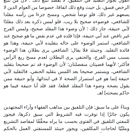
القول بجواز التقليد في التلفيق، لا بقصد تتبع ذلك ؛ لأن من تتبع
الرخص فسق، بل حيث وقع ذلك اتفاقا، خصوصا من العوام الذين لا
يسعهم غير ذلك. فلو توضأ شخص، ومسح جزءا من رأسه مقلدا
للشافعي، فوضوءه صحيح بلا ريب. فلو لمس ذكره بعد ذلك مقلدًا
لأبي حنيفة، جاز ذلك ؛ لأن وضوء هذا المقلد صحيح، ولمس الفرج
غير ناقض عند أبي حنيفة، فإذا قلده في عدم نقض ما هو صحيح عند
الشافعي، استمر الوضوء على حاله بتقليده لأبي حنيفة، وهذا هو
فائدة التقليد. وحينئذ فلا يقال: الشافعي يرى بطلان هذا الوضوء
بسبب مس الفرج، والحنفي يرى البطلان لعدم مسح ربع الرأس
فأكثر؛ لأنهما قضيتان منفصلتان؛ لأن الوضوء قد تم صحيحا بتقليد
الشافعي، ويستمر صحيحا بعد اللمس بتقليد الحنفي، فالتقليد لأبي
حنيفة إنما هو في استمرار الصحة لا في ابتدائها، وأبو حنيفة ممن
يقول بصحة وضوء هذا المقلد قطعا، فقد قلد أبا حنيفة فيما هو
حاكم بصحته] اهـ.
وبناءً على ما سبق: فإن التلفيق بين مذاهب الفقهاء وآراء المجتهدين
يكون جائزًا إذا توفرت فيه الشروط التي سبق ذكرها، فيجوز
للمفتي التلفيق في الفتوى بحسب ما يراه محقِّقًا لمقاصد التشريع
وملبِّيًا لحاجات المكلفين، ويجوز حينئذ للمستفتي العمل بالحكم