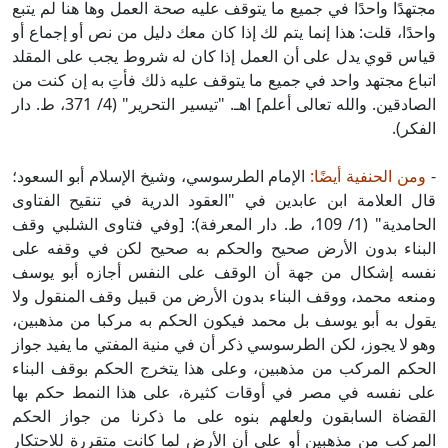
مجتهدًا واحدًا في جميع ما يتوقف عليه صحة العمل وها هنا لم يتبع
واحدًا، قلت: هذا إنما يتم لك إذا كان معك دليل من نص أو إجماع أو
قياس قوي يدل على أن العمل إذا كان له شروط يجب على المقلد
اتباع مجتهد واحد في جميع ما يتوقف عليه ذلك فأتِ به إن كنت من
الصادقين. والله تعالى أعلم] اهـ. "تيسير التحرير" (4/ 371، ط. دار
الفكر).
-
ومن الحنفية أيضًا:
الإمام الطرسوسي، وشيخ الإسلام أبو السعود؛
قال العلامة ابن عابدين في "العقود الدرية في تنقيح الفتاوى
الحامدية" (1/ 109، ط. دار المعرفة): [وفي فتاوى الشلبي وقف
البناء بدون الأرض صحيح والحكم به صحيح لكن في وقفه على
نفسه إشكال من جهة أن الوقف على النفس أجازه أبو يوسف
ومنعه محمد، ووقف البناء بدون الأرض من قبيل وقف المنقول ولا
يقول به أبو يوسف بل محمد فيكون الحكم به مركبا من مذهبين،
وهو لا يجوز، لكن الطرسوسي ذكر أن في منية المفتي ما يفيد جواز
الحكم المركب من مذهبين، وعلى هذا يتخرج الحكم بوقف البناء
على نفسه في مصر في أوقات كثيرة، على هذا النمط حكم بها
القضاة السابقون ولعلهم بنوه على ما ذكرنا من جواز الحكم
المركب من مذهبين أو على أن الأرض لما كانت متقررة للاحتكار