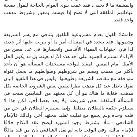
والمشقة ما لا يخفى، فقد عمت بلوى العوام بالحاجة للقول بصحة
عباداتهم الملفقة التي لا تصح إذا قيست بمعيار وشروط مذهب
واحد فقط.
خامسًا: القول بعدم مشروعية التلفيق يتنافى مع يسر الشريعة
وشمولها، فقد يتجدد في المسألة أمر ما أو يترتب عليها أثر جديد،
لذا فإن اجتهادات الفقهاء الأقدمين وانحصارها في عدد معين من
الآراء لا تستلزم الجمود على أحد هذه الآراء بعينه، بل قد يكون الحل
الأمثل أمام المفتي المقلد ليواجه مستجدات المسألة هو أن يأخذ
بأكثر من مذهب ويضم من شروطهم وضوابطهم ما يجعل فتواه
متوافقة مع مقاصد الشريعة وطبيعتها، وليس في هذا التلفيق إتيان
بقول باطل عند كل مذهب نظرا لنقص بعض الشروط الخاصة بكل
مذهب، فغاية ما هناك هو أن كل مجتهد من السابقين سيجد في
المسألة الملفقة بعض شروطه ولا يجد بعضا آخر، لكن هذا لا
يستلزم حكمه بالبطلان مطلقا، وإنما يستلزم البطلان في حق من
قلده وحده ولم يجمع مع تقليده تقليد مجتهد آخر، ولذلك فالإمام
الشافعي –مثلًا- يشترط وجود الشهود ليصح عقد النكاح خلافًا
للإمام مالك، وفي الوقت ذاته لم يقل الشافعي بأن من قلد مالكًا