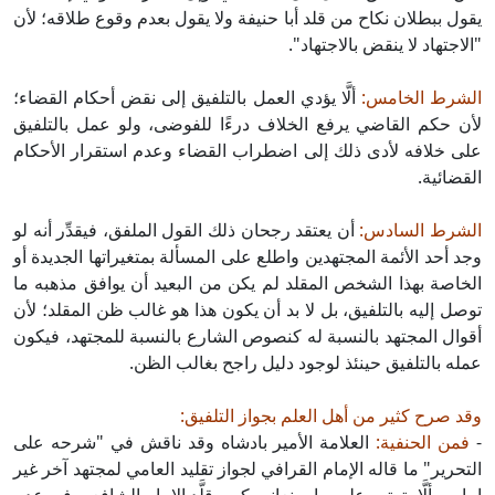
يقول ببطلان نكاح من قلد أبا حنيفة ولا يقول بعدم وقوع طلاقه؛ لأن
"الاجتهاد لا ينقض بالاجتهاد".
الشرط الخامس:
ألَّا يؤدي العمل بالتلفيق إلى نقض أحكام القضاء؛
لأن حكم القاضي يرفع الخلاف درءًا للفوضى، ولو عمل بالتلفيق
على خلافه لأدى ذلك إلى اضطراب القضاء وعدم استقرار الأحكام
القضائية.
الشرط السادس:
أن يعتقد رجحان ذلك القول الملفق، فيقدِّر أنه لو
وجد أحد الأئمة المجتهدين واطلع على المسألة بمتغيراتها الجديدة أو
الخاصة بهذا الشخص المقلد لم يكن من البعيد أن يوافق مذهبه ما
توصل إليه بالتلفيق، بل لا بد أن يكون هذا هو غالب ظن المقلد؛ لأن
أقوال المجتهد بالنسبة له كنصوص الشارع بالنسبة للمجتهد، فيكون
عمله بالتلفيق حينئذ لوجود دليل راجح بغالب الظن.
وقد صرح كثير من أهل العلم بجواز التلفيق:
-
فمن الحنفية:
العلامة الأمير بادشاه وقد ناقش في "شرحه على
التحرير" ما قاله الإمام القرافي لجواز تقليد العامي لمجتهد آخر غير