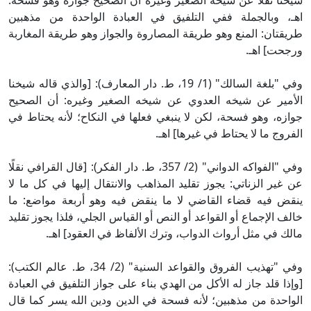
شيخنا نقلًا عن شيخه الصغير وغيره أن الصحيح جوازه وهو فسحة.
اهـ، وبالجملة ففي التلفيق في العبادة الواحدة من مذهبين
طريقتان: المنع وهو طريقة المصاروة والجواز وهو طريقة المغاربة
ورجحت] اهـ.
وفي "بلغة السالك" (1/ 19، ط. دار المعارف): [والذي قاله شيخنا
الأمير عن شيخه العدوي عن شيخه الصغير وغيره: أن الصحيح
جوازه، وهو فسحة، لكن لا ينبغي فعلها في النكاح؛ لأنه يحتاط في
الفروج ما لا يحتاط في غيرها] اهـ.
وفي "الفواكه الدواني" (2/ 357، ط. دار الفكر): [قال القرافي نقلًا
عن غير الزناتي: يجوز تقليد المذاهب والانتقال إليها في كل ما لا
ينقض فيه قضاء القاضي لا ما ينقض فيه وهو أربعة مواضع: ما
خالف الإجماع أو القواعد أو النص أو القياس الجلي، فلذا يجوز تقليد
مالك في مثل أرواث الدواب، وترك الألفاظ في العقود] اهـ.
وفي "تهذيب الفروق والقواعد السنية" (2/ 34، ط. عالم الكتب):
[وإذا قلد جاز له الأكل من الهدي بناء على جواز التلفيق في العبادة
الواحدة من مذهبين؛ لأنه فسحة في الدين ودين الله يسر كما قال