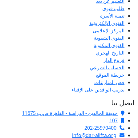
التعليم عن بعد
طلب فتوى
تنمية الأسرة
الفتوى الإلكترونية
المركز الإعلامى
الفتوى الشفوية
الفتوى المكتوبة
التاريخ الهجري
فروع الدار
الحساب الشرعي
خريطة الموقع
فض المنازعات
تدريب الوافدين على الإفتاء
اتصل بنا
حديقة الخالدين - الدراسة - القاهرة ص.ب 11675
107
202-25970400
info@dar-alifta.org