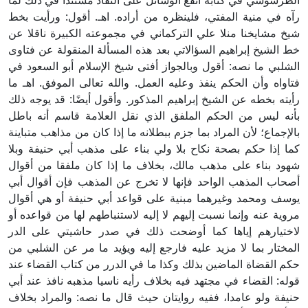
الطرسوسي في كتابه أنفع الوسائل على النفاذ مستندا في ذلك لما
رآه في منية المفتي، فلينظره من أراده. اهـ. أقول: ورأيت بخط
شيخ مشايخنا منلا علي التركماني في مجموعته الكبيرة ناقلا عن
خط الشيخ إبراهيم السؤالاتي بعد هذه المسألة المنقولة عن فتاوى
الشلبي ما نصه: أقول وبالجواز أفتى شيخ الإسلام أبو السعود في
فتاواه وأن الحكم ينفذ وعليه العمل. والله تعالى الموفق. اهـ ما
رأيته بخطه عن الشيخ إبراهيم المذكور. وأقول أيضًا: قد يوجه ذلك
بأنه ليس من الحكم الملفق الذي نقل العلامة قاسم أنه باطل
بالإجماع؛ لأن المراد بما جزم ببطلانه ما إذا كان من مذاهب متباينة
كما إذا حكم بصحة نكاح بلا ولي بناء على مذهب أبي حنيفة وبلا
شهود بناء على مذهب مالك، بخلاف ما إذا كان ملفقا من أقوال
أصحاب المذهب الواحد فإنها لا تخرج عن المذهب فإن أقوال أبي
يوسف ومحمد وغيرهما مبنية على قواعد أبي حنيفة أو هي أقوال
مروية عنه وإنما نسبت إليهم لا إليه لاستنباطهم لها من قواعده أو
لاختيارهم إياها كما أوضحت ذلك في صدر حاشيتي على الدر
المختار بما لا مزيد عليه فارجع إليه ويؤيد ما مر عن الشلبي من
حكم القضاة الماضين بذلك وكذا ما في الدرر من كتاب القضاء عند
قوله: القضاء في مجتهد فيه بخلاف رأيه ناسيا مذهبه نافذ عند أبي
حنيفة ولو عامدا، ففيه روايتان حيث قال ما نصه: والمراد بخلاف