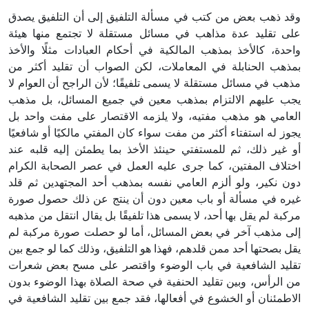
وقد ذهب بعض من كتب في مسألة التلفيق إلى أن التلفيق يصدق
على تقليد عدة مذاهب في مسائل مستقلة لا تجتمع منها هيئة
واحدة، كالأخذ بمذهب المالكية في أحكام العبادات مثلًا والأخذ
بمذهب الحنابلة في المعاملات، لكن الصواب أن تقليد أكثر من
مذهب في مسائل مستقلة لا يسمى تلفيقًا؛ لأن الراجح أن العوام لا
يجب عليهم الالتزام بمذهب معين في جميع المسائل، بل مذهب
العامي هو مذهب مفتيه، ولا يلزمه الاقتصار على مفت واحد بل
يجوز له استفتاء أكثر من مفت سواء كان المفتي مالكيًا أو شافعيًا
أو غير ذلك، ثم للمستفتي حينئذ الأخذ بما يطمئن إليه قلبه عند
اختلاف المفتين، كما جرى عليه العمل في عصر الصحابة الكرام
دون نكير، ولو ألزم العامي نفسه بمذهب أحد المجتهدين ثم قلد
غيره في مسألة أو باب معين دون أن ينتج عن ذلك حصول صورة
مركبة لم يقل بها أحد، لا يسمى هذا تلفيقًا بل يقال انتقل من مذهبه
إلى مذهب آخر في بعض المسائل، أما لو حصلت صورة مركبة لم
يقل بصحتها أحد ممن قلدهم، فهذا هو التلفيق، وذلك كما لو جمع بين
تقليد الشافعية في باب الوضوء واقتصر على مسح بعض شعرات
من الرأس، وبين تقليد الحنفية في صحة الصلاة بهذا الوضوء بدون
الاطمئنان أو الخشوع في أفعالها، فقد جمع بين تقليد الشافعية في