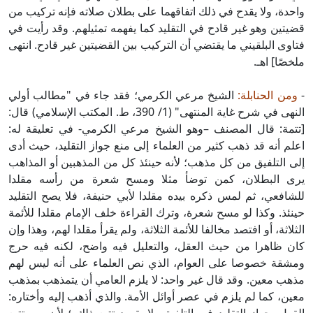
واحدة، ولا يقدح في ذلك اتفاقهما على بطلان صلاته فإنه تركيب من
قضيتين وهو غير قادح في التقليد كما يفهمه تمثيلهم. وقد رأيت في
فتاوى البلقيني ما يقتضي أن التركيب بين القضيتين غير قادح. انتهى
ملخصًا] اهـ.
-
ومن الحنابلة:
الشيخ مرعي الكرمي؛ فقد جاء في "مطالب أولي
النهى في شرح غاية المنتهى" (1/ 390، ط. المكتب الإسلامي) قال:
[تتمة: قال المصنف –وهو الشيخ مرعي الكرمي- في تعليقة له:
اعلم أنه قد ذهب كثير من العلماء إلى منع جواز التقليد، حيث أدى
إلى التلفيق من كل مذهب؛ لأنه حينئذ كل من المذهبين أو المذاهب
يرى البطلان، كمن توضأ مثلا ومسح شعرة من رأسه مقلدا
للشافعي، ثم لمس ذكره بيده مقلدا لأبي حنيفة، فلا يصح التقليد
حينئذ. وكذا لو مسح شعرة، وترك القراءة خلف الإمام مقلدا للأئمة
الثلاثة، أو افتصد مخالفا للأئمة الثلاثة، ولم يقرأ مقلدا لهم، وهذا وإن
كان ظاهرا من حيث العقل، والتعليل فيه واضح، لكنه فيه حرج
ومشقة خصوصا على العوام، الذي نص العلماء على أنه ليس لهم
مذهب معين. وقد قال غير واحد: لا يلزم العامي أن يتمذهب بمذهب
معين، كما لم يلزم في عصر أوائل الأمة. والذي أذهب إليه وأختاره: