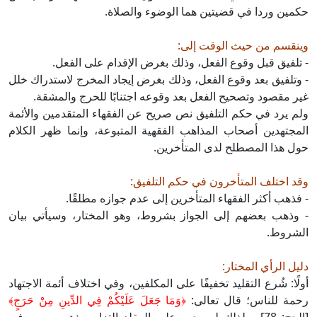
حكمين وردا في قضيتين هما الوضوء والصلاة.
وينقسم من حيث الوقت إلى:
- تلفيق قبل وقوع الفعل، وذلك بغرض الإقدام على الفعل.
- وتلفيق بعد وقوع الفعل، وذلك بغرض إيجاد المخرج لاستدراك خلل
غير مقصود وتصحيح الفعل بعد وقوعه اجتنابًا للحرج والمشقة.
ولم يرد في حكم التلفيق نص صريح عن الفقهاء المتقدمين والأئمة
المجتهدين أصحاب المذاهب الفقهية المتبوعة، وإنما ظهر الكلام
حول هذا المصطلح لدى المتأخرين.
وقد اختلف المتأخرون في حكم التلفيق:
- فذهب أكثر الفقهاء المتأخرين إلى عدم جوازه مطلقًا.
- وذهب بعضهم إلى الجواز بشروط، وهو المختار، وسيأتي بيان
الشروط.
دليل الرأي المختار:
أولًا: شُرع التقليد تخفيفًا على المكلفين، وفي اختلاف أئمة الاجتهاد
رحمة للناس؛ قال تعالى:
﴿وَمَا جَعَلَ عَلَيْكُمْ فِي الدِّينِ مِنْ حَرَجٍ﴾