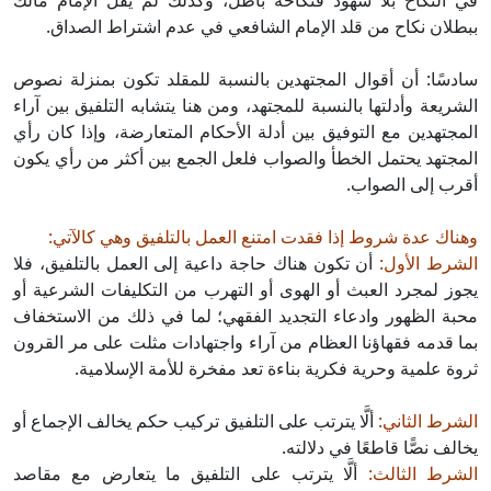
في النكاح بلا شهود فنكاحه باطل، وكذلك لم يقل الإمام مالك
ببطلان نكاح من قلد الإمام الشافعي في عدم اشتراط الصداق.
سادسًا: أن أقوال المجتهدين بالنسبة للمقلد تكون بمنزلة نصوص
الشريعة وأدلتها بالنسبة للمجتهد، ومن هنا يتشابه التلفيق بين آراء
المجتهدين مع التوفيق بين أدلة الأحكام المتعارضة، وإذا كان رأي
المجتهد يحتمل الخطأ والصواب فلعل الجمع بين أكثر من رأي يكون
أقرب إلى الصواب.
وهناك عدة شروط إذا فقدت امتنع العمل بالتلفيق وهي كالآتي:
الشرط الأول:
أن تكون هناك حاجة داعية إلى العمل بالتلفيق، فلا
يجوز لمجرد العبث أو الهوى أو التهرب من التكليفات الشرعية أو
محبة الظهور وادعاء التجديد الفقهي؛ لما في ذلك من الاستخفاف
بما قدمه فقهاؤنا العظام من آراء واجتهادات مثلت على مر القرون
ثروة علمية وحرية فكرية بناءة تعد مفخرة للأمة الإسلامية.
الشرط الثاني:
ألَّا يترتب على التلفيق تركيب حكم يخالف الإجماع أو
يخالف نصًّا قاطعًا في دلالته.
الشرط الثالث:
ألَّا يترتب على التلفيق ما يتعارض مع مقاصد