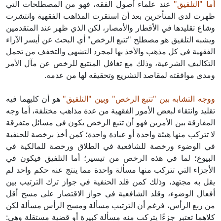
أما "التلفيق"
عند علماء أصول الفقه، فهو من المصطلحات التي
ظهرت لدى المتأخرين بعد أن استقرت المذاهب الفقهية وانتشرت
وشاع تقليدها في الأقطار والأمصار، لكن الذي ظهر عند المتقدمين
ويشبه التلفيق هو مصطلح "تتبع الرخص" أي البحث عن أيسر الآراء
الفقهية في كل مذهب والأخذ بها لمجرد التشهي والتخفف من تحمل
التكاليف الشرعية، وذلك مع تغافل المتتبع للرخص عن مآل الأمر
ومدى موافقته لمقاصد التشريع وتحقيقه لها من عدمه.
ووجه التشابه بين "تتبع الرخص" وبين "التلفيق"
هو أن كليهما فيه
تقليد وانتقاء لبعض الأمور الفقهية من عدة مذاهب مختلفة، أما وجه
المفارقة بين الأمرين فهو أن تتبع الرخص يكون في مسائل متفرقة
لا تتركب منها هيئة واحدة أو عبادة واحدة؛ كمن أخذ برخصة للحنفية
في الوضوء ورخصة للشافعية في الطلاق ورخصة للمالكية في
البيوع؛ لما في هذه الرخص من تيسير؛ أما التلفيق فيكون في
الأجزاء التي تتركب منها مسألة واحدة مما ينتج عنه حكم واحد لم
يقل به مجتهد، وذلك كمن قلد الحنفية في جواز ترك الترتيب بين
أفعال الوضوء، وقلد الشافعية في جواز الاقتصار على مسح أقل
من ربع الرأس، فرغم أن الترتيب مسألة ومسح الرأس مسألة لكن
كلاهما تعتبر جزءًا يتركب منه مسألة كبيرة أو قضية مستقلة وهي: