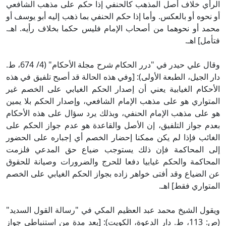
الرأي خلاف أصل المذهب كالحنفي إذا حكم على مذهب الشافعي
أو نحوه أو بالعكس. وأما إذا حكم الحنفي بما ذهب إليه أبو يوسف أو
محمد أو نحوهما من أصحاب الإمام فليس حكما بخلاف رأيه. اهـ.
فتأمل] اهـ.
وقال علي حيدر في "درر الحكام شرح مجلة الأحكام" (4/ 674، ط.
دار الجيل، الطبعة الأولى): [وفي هذه الحالة قد أصبح تلفيق في هذه
الأحكام الغيابية يعني أن إصدار الحكم الغيابي على الخصم غير
المتواري هو على مذهب الإمام الشافعي، وإصدار الحكم بلا يمين
هو على مذهب الإمام الحنفي، وبذلك يرد سؤال على هذه الأحكام
بعدم جواز التلفيق، إن الأصل والقاعدة هو عدم جواز الحكم على
الغائب فإذا لم يكن ممكنا إحضار الخصم أي إجباره على الحضور
إلى المحاكمة فإن ذلك يستوجب ضياع حق المدعي فلزمت
المحاكمة والحكم غيابيا دفعا للحرج والضرورات وصيانة للحقوق
عن الضياع وقد أفتى خواهر زاده بجواز الحكم الغيابي على الخصم
المتواري فقط] اهـ.
ويقول الشيخ محمد عبد العظيم المكي في "رسالة القول السديد"
(ص: 113، ط. دار الدعوة، الكويت): [بعد مدة من استنباطي جواز