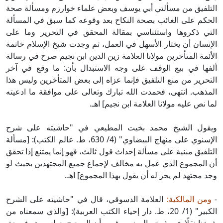
التلفيق من مسألتي أبي يوسف وبعض علماء خوارزم ومسألة صحة
الحكم على الغائب بصحة النكاح بعد وقوعه كما سبق في المسألة
التي ذكروها واستئناسي بمقالة المحقق في التحرير وما على
الإنسان أن يختار الأسهل في العمل، ثم وجدت شيخ الإسلام خاتمة
الأئمة المتأخرين مولانا العلامة زين الدين ابن نجيم صرح في رسالة
ألفها في بيع الوقف على وجه الاستبدال بأن: ما وقع في آخر
التحرير من منع التلفيق فإنما عزاه إلى بعض المتأخرين وليس هذا
المذهب. انتهى، فحمدت الله تبارك وتعالى على موافقة ما ادعيته
لما نص عليه مولانا العلامة ابن نجيم] اهـ.
ويقول الشيخ محمد بخيت المطيعي في "حاشيته على شرح
الإسنوي على منهاج البيضاوي" (4/ 630، ط. عالم الكتب): [مسألة
التلفيق مبنية على مسألة إحداث قول ثالث، فهو إنما يمتنع إذا تحقق
أن المجموع الذي عمل به مخالف لإجماع جميع المجتهدين بحيث لو
وجد مجتهد لم يجز له أن يقول بهذا المجموع] اهـ.
-
ومن المالكية:
العلامة الدسوقي، قال في "حاشيته على الشرح
الكبير" (1/ 20، ط. دار إحياء الكتب العربية): [والذي سمعناه من