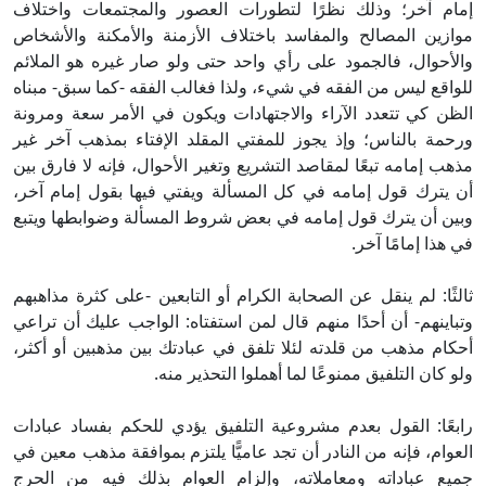
إمام آخر؛ وذلك نظرًا لتطورات العصور والمجتمعات واختلاف
موازين المصالح والمفاسد باختلاف الأزمنة والأمكنة والأشخاص
والأحوال، فالجمود على رأي واحد حتى ولو صار غيره هو الملائم
للواقع ليس من الفقه في شيء، ولذا فغالب الفقه -كما سبق- مبناه
الظن كي تتعدد الآراء والاجتهادات ويكون في الأمر سعة ومرونة
ورحمة بالناس؛ وإذ يجوز للمفتي المقلد الإفتاء بمذهب آخر غير
مذهب إمامه تبعًا لمقاصد التشريع وتغير الأحوال، فإنه لا فارق بين
أن يترك قول إمامه في كل المسألة ويفتي فيها بقول إمام آخر،
وبين أن يترك قول إمامه في بعض شروط المسألة وضوابطها ويتبع
في هذا إمامًا آخر.
ثالثًا: لم ينقل عن الصحابة الكرام أو التابعين -على كثرة مذاهبهم
وتباينهم- أن أحدًا منهم قال لمن استفتاه: الواجب عليك أن تراعي
أحكام مذهب من قلدته لئلا تلفق في عبادتك بين مذهبين أو أكثر،
ولو كان التلفيق ممنوعًا لما أهملوا التحذير منه.
رابعًا: القول بعدم مشروعية التلفيق يؤدي للحكم بفساد عبادات
العوام، فإنه من النادر أن تجد عاميًّا يلتزم بموافقة مذهب معين في
جميع عباداته ومعاملاته، وإلزام العوام بذلك فيه من الحرج