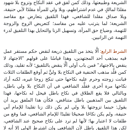
الشريعة وطبيعتها، وذلك كمن لفق في عقد النكاح وتزوج بلا شهود
مقلدًا لمالكٍ في عدم اشتراطهم، وبلا ولي للمرأة مقلدًا لأبي حنيفة،
وبلا صداق مقلدا للشافعي، فهذا التلفيق يتعارض مع مقاصد
الشريعة؛ لما يترتب عليه من مفاسد؛ كتعريض الزوج والزوجة
للتهمة، وضياع حق المرأة، وتسهيل الزنا والتحايل بهذا التلفيق لدرء
التهمة عن الزانيين.
الشرط الرابع:
ألَّا يتخذ من التلفيق ذريعة لنقض حكم مستقر عمل
فيه بمذهب أحد المجتهدين، وهذا قياسًا على قولهم "الاجتهاد لا
ينقض بالاجتهاد" فمن باب أولى ألَّا ينقض بالتلفيق؛ لأنه تقليد، وذلك
كمن قلَّد مذهب الحنفية في النكاح بلا وليٍّ ثم أوقع الطلقات الثلاث
فبانت زوجته وحرم عليه نكاحها حتى تنكح زوجا غيره، لكنه أراد
نكاحها مرة أخرى فقلَّد الشافعي في أن النكاح بلا ولي باطل،
وبالتالي فلا يقع الطلاق في نكاح باطل فيحل له نكاحها، فهذا
التلفيق بين المذهبين باطل متناقض، فكأن هذا الملفق يريد أن
يقول: حينما تزوجتها بلا ولي لم يكن ذلك زنا تقليدا للإمام أبي
حنيفة، ولم يكن نكاحًا صحيحًا تقليدًا للإمام الشافعي، فما وقع من
طلقات لا اعتبار بها؛ لأنها لم ترد على نكاح صحيح عند الشافعي،
لكن هذا التلفيق باطل لأن الشافعي وإن اشترط الولي إلا أنه لا