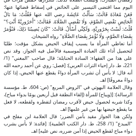
اليوم مما اقتضى التيسير على الحائض في إسقاط قضائها عنها؛
فَعَنْ مُعَاذَةَ قَالَتْ: سَأَلْتُ عَائِشَةَ رضي الله عنها فَقُلْتُ: مَا بَالُ
الْحَائِضِ تَقْضِي الصَّوْمَ، وَلَا تَقْضِي الصَّلَاةَ. فَقَالَتْ: "أَحَرُورِيَّةٌ أَنْتِ؟"
قُلْتُ: لَسْتُ بِحَرُورِيَّةٍ، وَلَكِنِّي أَسْأَلُ. قَالَتْ: "كَانَ يُصِيبُنَا ذَلِكَ، فَنُؤْمَرُ
بِقَضَاءِ الصَّوْمِ، وَلَا نُؤْمَرُ بِقَضَاءِ الصَّلَاةِ" رواه الشيخان.
أما تعاطي المرأة ما يسبب إيقاف الحيض بشكل مؤقت؛ طلبًا
لتحصيل أداء تلك العبادة الموسمية فالأصل فيه الجواز، وقد نص
على هذا من الفقهاء: السادة الحنابلة؛ قال صاحب "المغني" (1/
221، ط. دار إحياء التراث العربي): [فصل: روي عن أحمد رحمه الله
أنه قال: لا بأس أن تشرب المرأة دواءً يقطع عنها الحيض، إذا كان
دواءً معروفًا] اهـ.
وقال العلامة البهوتي في "الروض المربع" (ص: 604، ط. مؤسسة
الرسالة): [(ويباح) للمرأة (إلقاء النطفة قبل أربعين يومًا بدواء مباح)،
وكذا شربه لحصول حيض لأقرب رمضان لتفطره ولقطعه، لا فعل
ما يقطع حيضها بها من غير علمها] اهـ.
ولكن هذا الجواز مقيد بأمن الضرر؛ قال العلامة ابن مفلح في
"المبدع" (1/ 258، ط. دار الكتب العلمية): [فائدة: لا بأس بشرب
دواء مباح لقطع الحيض إذا أمن ضرره، نص عليه] اهـ.