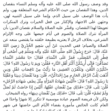
وقد وصف رسول الله صلى الله عليه وآله وسلم النساء بنقصان
الدين، وهذا النقصان من حيث الأحكام الشرعية المتعلقة بهن، ولم
يأت هذا الوصف على سبيل الذم، وإنما على سبيل التنبيه لهن،
وحثهن على الاجتهاد والإكثار من فعل الخيرات وترك المنكرات
تعويضًا لهذا النقصان، وفَسَّر عليه الصلاة والسلام نقصان الدين: بأن
المرأة تترك الصلاة والصوم في أيام حيضها على وجه الإلزام
الشرعي، بخلاف الرجل لا يعتريه بطبيعة خلقته ما يقتضي منعه عن
الصلاة والصيام؛ ففي الحديث عَنْ أَبِي سَعِيدٍ الخُدْرِيِّ رَضِيَ اللهُ
عَنْهُ، قَالَ: خَرَجَ رَسُولُ اللهِ صَلَّى اللهُ عَلَيْهِ وآله وَسَلَّمَ فِي أَضْحَى أَوْ
فِطْرٍ إِلَى المُصَلَّى، فَمَرَّ عَلَى النِّسَاءِ، فَقَالَ: «يَا مَعْشَرَ النِّسَاءِ
تَصَدَّقْنَ؛ فَإِنِّي أُرِيتُكُنَّ أَكْثَرَ أَهْلِ النَّارِ» فَقُلْنَ: وَبِمَ يَا رَسُولَ اللهِ؟ قَالَ:
«تُكْثِرْنَ اللَّعْنَ، وَتَكْفُرْنَ العَشِيرَ، مَا رَأَيْتُ مِنْ نَاقِصَاتِ عَقْلٍ وَدِينٍ
أَذْهَبَ لِلُبِّ الرَّجُلِ الحَازِمِ مِنْ إِحْدَاكُنَّ»، قُلْنَ: وَمَا نُقْصَانُ دِينِنَا وَعَقْلِنَا
يَا رَسُولَ اللهِ؟ قَالَ: «أَلَيْسَ شَهَادَةُ المَرْأَةِ مِثْلَ نِصْفِ شَهَادَةِ الرَّجُلِ»
قُلْنَ: بَلَى، قَالَ: «فَذَلِكِ مِنْ نُقْصَانِ عَقْلِهَا، أَلَيْسَ إِذَا حَاضَتْ لَمْ تُصَلِّ
وَلَمْ تَصُمْ» قُلْنَ: بَلَى، قَالَ: «فَذَلِك مِنْ نُقْصَانِ دِينِهَا» رواه الشيخان.
ولكن لأن فريضة الصوم عبادة موسمية لا تتكرر إلا شهرًا واحدًا في
العام كانت الحائض مأمورة بقضاء الأيام التي حاضتها في شهر
رمضان المبارك، وليست الصلاة كذلك؛ لتكرارها خمس مرات في