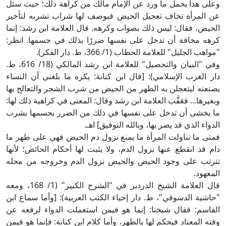
وعلى هذا يحمل ما ورد عن الإمام مالك من كراهة ذلك؛ حيث سئل
عن المرأة تخاف تعجيل الحيض فيوصف لها شراب تشربه لتأخير
الحيض، فقال: ليس ذلك بصواب وكرهه. قال العلامة ابن رشد: إنما
كرهه مخافة أن تدخل على نفسها ضررًا بذلك في جسمها. انظر:
"مواهب الجليل" للعلامة الحطاب (1/ 366، ط. دار الفكر).
وفي "البيان والتحصيل" للعلامة ابن رشد المالكي (18/ 616، ط.
دار الغرب الإسلامي): [قال ابن كنانة: يكره ما بلغني أن النساء
يصنعنه ليتعجلن به الطهر من الحيض من شرب الشجر والتعالج بها
وبغيرها... فعَقَّب العلامة ابن رشد وقال: المعنى في كراهية ذلك لها:
ما يخشى أن تدخل على نفسها في ذلك من الضرر بجسمها بشرب
الدواء الذي قد يضر بها، وبالله التوفيق] اهـ.
فمتى ما تناولت المرأة ما يمنع نزول دم الحيض فهي على طهر ما
دام قد انقطع عنها نزول الدم، ولا يثبت لها أحكام الحائض؛ لأنها
تترتب على وجود الحيض والحيض نزول الدم وخروجه من محله
المعهود.
قال العلامة الشيخ الدردير في "الشرح الكبير" (1/ 168، ومعه
"حاشية الدسوقي"، ط. دار إحياء الكتب العربية): [وأما سماع ابن
القاسم: فقال شيخنا: إنما هو فيمن استعملت الدواء لرفعه عن
وقته المعتاد فيحكم لها بالطهر، وأما كلام ابن كنانة: فإنما هو فيمن