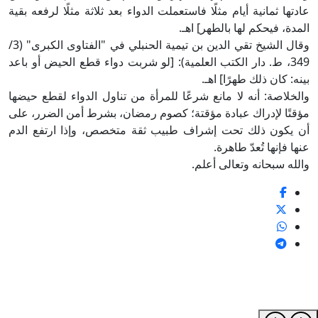
عادتها ثمانية أيام مثلًا فاستعملت الدواء بعد ثلاثة مثلًا لرفعه بقية
المدة، فيحكم لها بالطهر] اهـ.
وقال الشيخ تقي الدين بن تيمية الحنبلي في "الفتاوى الكبرى" (3/
349، ط. دار الكتب العلمية): [لو شربت دواء قطع الحيض أو باعد
بينه: كان ذلك طهرًا] اهـ.
والخلاصة: أنه لا مانع شرعًا للمرأة من تناول الدواء لقطع حيضها
مؤقتًا لإدراك عبادة مؤقتة؛ كصوم رمضان، بشرط أمن الضرر، على
أن يكون ذلك تحت إشراف طبيب ثقة متخصص، وإذا ارتفع الدم
عنها فإنها تُعدّ طاهرة.
والله سبحانه وتعالى أعلم.