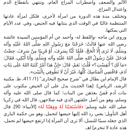
الألم والضعف واضطراب المزاج العام، وتنتهي بانقطاع الدم
واعتدال المزاج.
وتختلف مدة هذه الدورة من امرأة لأخرى، فلكل امرأة عادتها
المنتظمة غالبًا في الوقت الذي ينتابها فيه الحيض، وفي عدد الأيام
التي يمكثها.
وروى ابن ماجه -واللفظ له- وأحمد عن أم المؤمنين السيدة عائشة
رضي الله عنها قَالَتْ: خَرَجْنَا مَعَ رَسُولِ اللهِ صَلَّى اللهُ عَلَيْهِ وآله
وسَلَّمَ، لَا نَرَى إِلَّا الْحَجَّ، فَلَمَّا كُنَّا بِسَرِفَ، أَوْ قَرِيبًا مِنْ سَرِفَ، حِضْتُ
فَدَخَلَ عَلَيَّ رَسُولُ اللهِ صَلَّى اللهُ عَلَيْهِ وآله وَسَلَّمَ، وَأَنَا أَبْكِي، فَقَالَ:
«مَا لَكِ؟ أَنَفِسْتِ؟» قُلْتُ: نَعَمْ، قَالَ: «إِنَّ هَذَا أَمْرٌ كَتَبَهُ اللهُ عَلَى بَنَاتِ
آدَمَ، فَاقْضِي الْمَنَاسِكَ كُلَّهَا، غَيْرَ أَنْ لَا تَطُوفِي بِالْبَيْتِ».
قال الإمام ابن بطال في "شرح صحيح البخارى" (1/ 411، ط. مكتبة
الرشد، الرياض): [هذا الحديث يدل على أن الحيض مكتوب على
بنات آدم فَمَنْ بعدَهن من البنات؛ كما قال صلى الله عليه وآله
وسلم، وهو من أصل خلقتهن الذي فيه صلاحهن، قال الله في زكريا
صلى الله عليه وسلم:
﴿فَاسْتَجَبْنَا لَهُ وَوَهَبْنَا لَهُ﴾
[الأنبياء: 90]. قال
أهل التأويل: يعني رد الله إليها حيضها لتحمل، وهو من حكمة الباري
الذي جعله سببًا للنسل، ألا ترى أن المرأة إذا ارتفع حيضها لم تحمل،
هذه عادة لا تنخرم] اهـ.