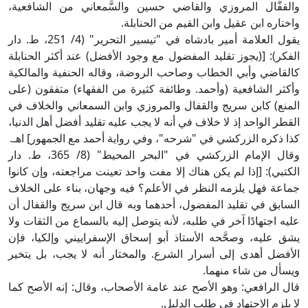
والقفَّال المروزي والقاضي حسين والسَّمعاني من الشافعية،
واختاره ابن عقيل وابن القيم من الحنابلة.
يقول العلامة أمير بادشاه في "تيسير التحرير" (4/ 251، ط. دار
الفكر): [(يجوز تقليد المفضول مع وجود الأفضل) عند أكثر الحنابلة
كالقاضي وأبي الخطاب وصاحب الروضة، وقاله الحنفية والمالكية
وأكثر الشافعية (وأحمد. وطائفة كثيرة من الفقهاء) متفقون (على
المنع) كابن سريج والقفال والمروزي وابن السمعاني والخلاف في
القطر الواحد إذ لا خلاف في أنه لا يجب عليه تقليد أفضل أهل الدنيا،
كذا ذكره الزركشي في "شرحه"، وفي رواية أحمد مع الجمهور] اهـ.
وقال الإمام الزركشي في "البحر المحيط" (8/ 365، ط. دار
الكتبي): [إذا لم يكن هناك إلا مفت واحد تعينت مراجعته، وإن كانوا
جماعة فهل يلزمه النظر في الأعلم؟ فيه وجهان، بناء على الخلاف
السابق في تقليد المفضول، أحدهما وبه قال ابن سريج والقفال أن
عليه اجتهادًا آخر في طلبه، لأنه يتوصل إليه بالسماع من الثقات ولا
يشق عليه، وصحَّحه الأستاذ أبو إسحاق الإسفراييني وإلكيا، فإن
الأفضل أهدى إلى أسرار الشرع. والمختار أنه لا يجب، بل يتخير
ويسأل من شاء منهما.
قال الرافعي: وهو الأصح عند عامة الأصحاب، وقال: إنه الأصح كما
لا يلزم الاجتهاد في طلب الدليل.