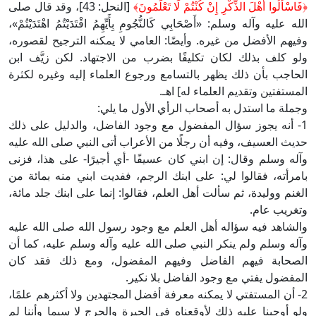
﴿فَاسْأَلُوا أَهْلَ الذِّكْرِ إِنْ كُنْتُمْ لَا تَعْلَمُونَ﴾
[النحل: 43]، وقد قال صلى
الله عليه وآله وسلم: «أَصْحَابِي كَالنُّجُومِ بِأَيِّهِمُ اقْتَدَيْتُمُ اهْتَدَيْتُمْ»،
وفيهم الأفضل من غيره. وأيضًا: العامي لا يمكنه الترجيح لقصوره،
ولو كلف بذلك لكان تكليفًا بضرب من الاجتهاد. لكن زيَّف ابن
الحاجب بأن ذلك يظهر بالتسامع ورجوع العلماء إليه وغيره لكثرة
المستفتين وتقديم العلماء له] اهـ.
وجملة ما استدل به أصحاب الرأي الأول ما يلي:
1- أنه يجوز سؤال المفضول مع وجود الفاضل، والدليل على ذلك
حديث العسيف، وفيه أن رجلًا من الأعراب أتى النبي صلى الله عليه
وآله وسلم وقال: إن ابني كان عسيفًا -أي أجيرًا- على هذا، فزنى
بامرأته، فقالوا لي: على ابنك الرجم، ففديت ابني منه بمائة من
الغنم ووليدة، ثم سألت أهل العلم، فقالوا: إنما على ابنك جلد مائة،
وتغريب عام.
والشاهد فيه سؤاله أهل العلم مع وجود رسول الله صلى الله عليه
وآله وسلم ولم ينكر النبي صلى الله عليه وآله وسلم عليه، كما أن
الصحابة فيهم الفاضل وفيهم المفضول، ومع ذلك فقد كان
المفضول يفتي مع وجود الفاضل بلا نكير.
2- أن المستفتي لا يمكنه معرفة أفضل المجتهدين ولا أكثرهم علمًا،
ولو أوجبنا عليه ذلك لأوقعناه في الحيرة والحرج لا سيما وأننا لم