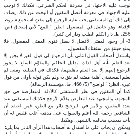
نوجب عليه الاجتهاد في معرفة الحكم الشرعي، فكذلك لا نوجب
عليه الاجتهاد في معرفة أفضل المفتين أو البحث عن ذلك، يضاف
إلى ذلك أن المستفتي يجب عليه الرجوع إلى مفتٍ استجمع شروط
الإفتاء، وهو حاصل في المفضول. انظر: "اللمع" لأبي إسحاق (ص:
256، ط. دار الكلم الطيب ودار ابن كثير).
3- أن وجود المفتي الأفضل لا يبطل فتوى المفتي المفضول، فلا
يمنع حينئذٍ من استفتاء المفضول.
واستدل أصحاب القول الثاني بأن الرجوع إلى قول الغير لا يجوز إلا
بعد العلم بأنه أهل لذلك، بدليل الحاكم والمقوِّم للسلع لا يجوز
الرجوع إليهم إلا بعد العلم بأهليتهما، فكذلك في التقليد، ومتى لم
يعلم المستفتي أهلية مفتيه لم يثق به ولم يكن قوله بأولى من قول
غيره. انظر: "الواضح" (5/ 466، ط. مؤسسة الرسالة).
كما أن المفتين في نظر المستفتي كالأدلة المتعارضة في حق
المجتهد، والمجتهد عند التعارض يقدِّم الأرجح فكذلك المستفتي عند
تعدد المفتين، والأمر في الترجيح دائر مع الظن، فمن اعتقد أن
الشافعي رحمه الله أعلم والصواب على مذهبه أغلب فليس له أن
يأخذ بمذهب مخالفه بالتشهي، وهكذا.
ويمكن أن يجاب على ما استدل به أصحاب هذا الرأي الثاني بما يلي: