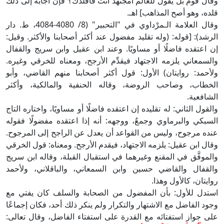
وقال قوم بل يقول للعالم أمجتهد أنت فأقلدك؟ فإن أجابه إلى ذلك
قلده، وهو أصح المذاهب] اهـ.
وقال العلامة الـمرْداوي في "التحبير" (8/ 4080-4084، ط. دار
الرشد): [قوله: (وله تقليد مفضول عند أكثر أصحابنا والأكثر. وقيل:
إن اعتقده فاضلًا أو مساويًا. وعند ابن عقيل وابن سريج والقفال
والسمعاني يلزمه الاجتهاد فيقدِّم الأرجح، ومعناه للخرقي وغيره.
ولأحمد: روايتان) الأول: قول أكثر أصحابنا منهم القاضي، وأبو
الخطاب، وصاحب الروضة، وقاله الحنفية والمالكية، وأكثر
الشافعية.
والقول الثاني: له تقليده إن اعتقده فاضلًا أو مساويًا، واختاره التاج
السبكي والبرماوي وجمعٌ، ووجهه: أنه إذا اعتقده مفضولًا فقوله
عنده مرجوح، وليس من القواعد أن يعدل عن الراجح إلى المرجوح.
وقال ابن عقيل: يلزمه الاجتهاد، فيقدم الأرجح. ومعناه: قول الخرقي
والموفَّق في المقنع وغيرهما في استقبال القبلة، وقاله ابن سريج
والقفال والقاضي حسين وابن السمعاني، والباقلاني، ولأحمد
روايتان، كالأول وهذا.
استدل للأول: بأن المفضول من الصحابة والسلف كان يفتي مع
وجود الفاضل مع الاشتهار والتكرار ولم ينكر ذلك أحد، فكان إجماعًا
على جواز استفتائه مع القدرة على استفتاء الفاضل، وقال تعالى: