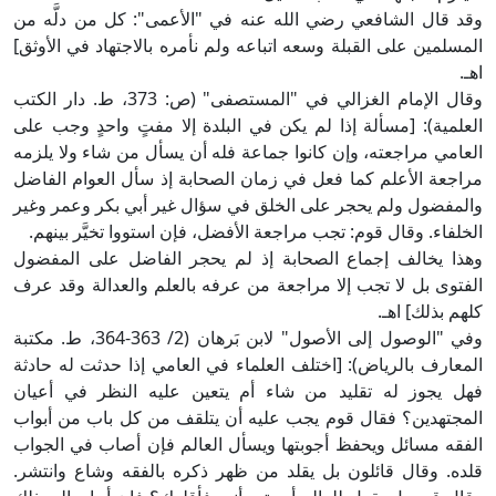
وقد قال الشافعي رضي الله عنه في "الأعمى": كل من دلَّه من
المسلمين على القبلة وسعه اتباعه ولم نأمره بالاجتهاد في الأوثق]
اهـ.
وقال الإمام الغزالي في "المستصفى" (ص: 373، ط. دار الكتب
العلمية): [مسألة إذا لم يكن في البلدة إلا مفتٍ واحدٍ وجب على
العامي مراجعته، وإن كانوا جماعة فله أن يسأل من شاء ولا يلزمه
مراجعة الأعلم كما فعل في زمان الصحابة إذ سأل العوام الفاضل
والمفضول ولم يحجر على الخلق في سؤال غير أبي بكر وعمر وغير
الخلفاء. وقال قوم: تجب مراجعة الأفضل، فإن استووا تخيَّر بينهم.
وهذا يخالف إجماع الصحابة إذ لم يحجر الفاضل على المفضول
الفتوى بل لا تجب إلا مراجعة من عرفه بالعلم والعدالة وقد عرف
كلهم بذلك] اهـ.
وفي "الوصول إلى الأصول" لابن بَرهان (2/ 363-364، ط. مكتبة
المعارف بالرياض): [اختلف العلماء في العامي إذا حدثت له حادثة
فهل يجوز له تقليد من شاء أم يتعين عليه النظر في أعيان
المجتهدين؟ فقال قوم يجب عليه أن يتلقف من كل باب من أبواب
الفقه مسائل ويحفظ أجوبتها ويسأل العالم فإن أصاب في الجواب
قلده. وقال قائلون بل يقلد من ظهر ذكره بالفقه وشاع وانتشر.