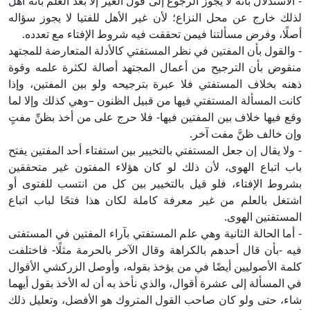
- الاستدلال بأنه لا يجوز الرجوع إلى قول الغير إلا بعد العلم بأنه أهل
لذلك خارج عن محل النزاع؛ لأن غير الأهل للفتيا لا يجوز سؤاله
أصلًا، وفرض مسألتنا فيمن تحققت فيه شروط الإفتاء مع تعدده.
- والقول بأن المفتين في نظر المستفتي كالأدلة المتعارضة للمجتهد
منقوض بأن الترجيح من أعمال المجتهد أصالة لكثرة علمه وقوة
ذهنه بخلاف المستفتي فلا عبرة بترجيحه ولو بين المفتين، وإذا
كانت المسألة المستفتي فيها من قبيل الظنون –وهي كذلك وإلا لما
وقع فيها خلاف بين المفتين فيها- فلا حرج على من أخذ بظنِّ مفتٍ
وإن خالف ظنَّ مفت آخر.
- ولا يقال إن جعل المستفتي بالتخيير بين استفتاء أحد المفتين يفتح
باب اتباع الهوى، لأن ذلك لو كان هؤلاء المفتون غير متحققين
بشروط الإفتاء، فلو قيل بالتخيير بين كل من انتسب للفتوى أو
اشتغل بالعلم من غير معرفة كاملة لكان هذا فتحًا لباب اتباع
المستفتين الهوى.
- أما الحالة الثانية وهي علم المستفتي بآراء المفتين في المستفتى
فيه -بأن قال أحدهم بالكراهة وقال الآخر بالحرمة مثلًا- فاختلفت
كلمة الأصوليين أيضًا في من يؤخذ بقوله، وأوصل الزركشي الأقوال
في المسألة إلى عشرة أقوال، والذي نأخذ به أن له الأخذ بقول أيهما
شاء، حتى ولو كان صاحب القول المتروك هو الأفضل، وتعليل ذلك