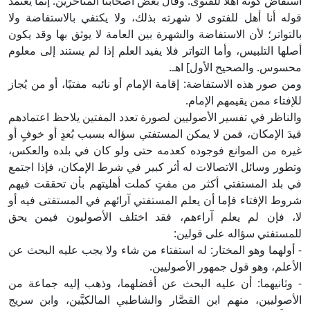
استفاض كونه أهلًا للفتوى. وقال بعض أصحابنا المتأخرين: إنما يعتمد
قوله أنا أهل للفتوى لا شهرته بذلك، ولا يكتفي بالاستفاضة ولا
بالتواتر؛ لأن الاستفاضة والشهرة بين العامة لا يوثق بها وقد يكون
أصلها التلبيس، وأما التواتر فلا يفيد العلم إذا لم يستند إلى معلوم
محسوس. والصحيح الأول] اهـ.
ومن صور هذه الاستفاضة: إقامة الإمام أو نائبه مفتيًا، أو من يُجاز
للإفتاء ممن يقيمهم الإمام.
والناظر في تفسير الأصوليين لصورة تعدد المفتين يلاحظ اعتمادهم
قيدَ الإمكان، فمن لا يمكن المستفتي سؤاله بسبب بُعدٍ أو خوفٍ أو
غيره من الموانع فوجوده كعدمه حتى ولو كان في بلده والعكس،
وتطور وسائل الاتصالات له أثر كبير في شرط الإمكان، فإذا اجتمع
في بلد المستفتي أكثر من مفتٍ كملت أهليتهم بأن تحققت فيهم
شروط الإفتاء فإما أن يعلم المستفتي آرائهم في المستفتى فيه أو
لا، فإن لم يعلم آراءهم، فقد اختلف الأصوليون فيمن يحق
للمستفتي سؤاله على قولين:
- أولهما وهو المختار: له استفتاء من شاء ولا يجب عليه البحث عن
الأعلم، وهو قول جمهور الأصوليين.
- وثانيهما: أن عليه البحث عن أفضلهما، وذهب إليه جماعة من
الأصوليين، منهم ابن القصَّار والشاطبي المالكيَّين، وابن سريج