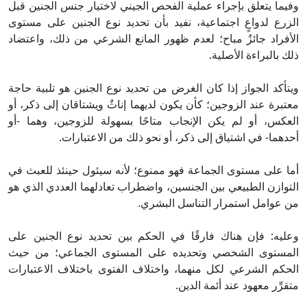
وفيما يتعلق بإجراء عملية الفحص الجيني لاختيار جنس الجنين قبل
الزرع لدواعٍ اجتماعية، نفيد بأن تحديد نوع الجنين على مستوى
الأفراد جائزٌ مباح؛ لعدم ظهور المانع الشرعي من ذلك، واعتضاد
ذلك بالبراءة الأصلية.
ويتأكد الجواز إذا كان الغرض من تحديد نوع الجنين هو تلبية حاجة
معتبرة عند الزوجين؛ كأن يكون لديهما إناثٌ ويشتاقان إلى ذكر، أو
العكس، أو لم يكن الإنجاب متاحًا بسهولة للزوجين، وهما -أو
أحدهما- في اشتياق إلى ذكر، أو نحو ذلك من الاعتبارات.
أما على مستوى الجماعة فهو ممنوع؛ لأنه سيئول حينئذ للعبث في
التوازن الطبيعي بين الجنسين، واضطراب تعادلهما العددي الذي هو
من عوامل استمرار التناسل البشري.
وعليه: فإن هناك فارقًا في الحكم بين تحديد نوع الجنين على
المستوى الشخصي وتحديده على المستوى الجماعي؛ من حيث
الحكم الشرعي لكل منهما، واختلاف الفتوى باختلاف الاعتبارات
متقرِّر معهود عند أئمة الدين.