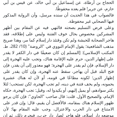
الحجاج بن أرطاة، عن إسماعيل بن أبي خالد، عن قيس بن أبي
حازم، عن جرير! فلم يعده محفوظًا.
فالصواب في هذا الحديث أن سنده مرسل، وأن الرواية المذكور
فيها الصحابي غير محفوظة.
وعلى فرض التسليم بصحته فالنهي فيه عن المقام بين أظهر
المشركين مخصوص بحال خوف الفتنة وليس على إطلاقه، فقد
هاجر الصحابة للحبشة ولم تكن وقتئذ دار إسلام كما مر، وهذا صريح
مذهب الشافعية؛ يقول الإمام النووي في "الروضة" (10/ 282، ط.
المكتب الإسلامي): [المسلم إن كان ضعيفًا في دار الكفر لا يقدر
على إظهار الدين، حرم عليه الإقامة هناك، وتجب عليه الهجرة إلى
دار الإسلام، فإن لم يقدر على الهجرة؛ فهو معذور إلى أن يقدر، فإن
فتح البلد قبل أن يهاجر، سقط عنه الهجرة، وإن كان يقدر على
إظهار الدين؛ لكونه مطاعًا في قومه، أو لأن له هناك عشيرة
يحمونه، ولم يخف فتنة في دينه، لم تجب الهجرة، لكن تستحب؛ لئلا
يكثر سوادهم، أو يميل إليهم، أو يكيدوا له، وقيل: تجب الهجرة، حكاه
الإمام، والصحيح الأول. قلت: قال صاحب "الحاوي": فإن كان يرجو
ظهور الإسلام هناك بمقامه، فالأفضل أن يقيم، قال: وإن قدر على
الامتناع في دار الحرب والاعتزال، وجب عليه المقام بها؛ لأن
موضعه دار إسلام، فلو هاجر لصار دار حرب، فيحرم ذلك، ثم إن