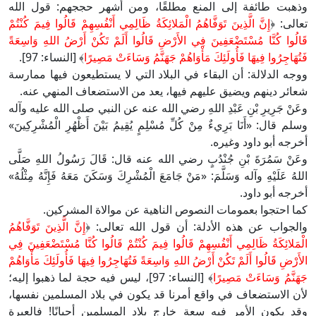
وذهبت طائفة إلى المنع مطلقًا، ومن أشهر حججهم: قول الله
تعالى: ﴿
إِنَّ الَّذِينَ تَوَفَّاهُمُ الْمَلائِكَةُ ظَالِمِي أَنْفُسِهِمْ قَالُوا فِيمَ كُنْتُمْ
قَالُوا كُنَّا مُسْتَضْعَفِينَ فِي الأَرْضِ قَالُوا أَلَمْ تَكُنْ أَرْضُ اللهِ وَاسِعَةً
فَتُهَاجِرُوا فِيهَا فَأُولَئِكَ مَأْوَاهُمْ جَهَنَّمُ وَسَاءَتْ مَصِيرًا
﴾ [النساء: 97].
ووجه الدلالة: أن البقاء في البلاد التي لا يستطيعون فيها ممارسة
شعائر دينهم ويضيق عليهم فيها، يعد من الاستضعاف المنهي عنه.
وعَنْ جَرِيرِ بْنِ عَبْدِ اللهِ رضي الله عنه عن النبي صلى الله عليه وآله
وسلم قال: «أَنَا بَرِيءٌ مِنْ كُلِّ مُسْلِمٍ يُقِيمُ بَيْنَ أَظْهُرِ الْمُشْرِكِينَ»
أخرجه أبو داود وغيره.
وعَنْ سَمُرَةَ بْنِ جُنْدُبٍ رضي الله عنه قال: قَالَ رَسُولُ اللهِ صَلَّى
اللهُ عَلَيْهِ وآله وَسَلَّمَ: «مَنْ جَامَعَ الْمُشْرِكَ وَسَكَنَ مَعَهُ فَإِنَّهُ مِثْلُهُ»
أخرجه أبو داود.
كما احتجوا بعمومات النصوص الناهية عن موالاة المشركين.
والجواب عن هذه الأدلة: أن قول الله تعالى: ﴿
إِنَّ الَّذِينَ تَوَفَّاهُمُ
الْمَلائِكَةُ ظَالِمِي أَنْفُسِهِمْ قَالُوا فِيمَ كُنْتُمْ قَالُوا كُنَّا مُسْتَضْعَفِينَ فِي
الأَرْضِ قَالُوا أَلَمْ تَكُنْ أَرْضُ اللهِ وَاسِعَةً فَتُهَاجِرُوا فِيهَا فَأُولَئِكَ مَأْوَاهُمْ
جَهَنَّمُ وَسَاءَتْ مَصِيرًا
﴾ [النساء: 97]، ليس فيه حجة لما ذهبوا إليه؛
لأن الاستضعاف في واقع أمرنا قد يكون في بلاد المسلمين نفسها،
وقد يكون الأمر فيه سعة خارج بلاد المسلمين أحيانًا! فالعبرة