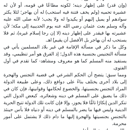
(وإن قدر) على إظهار دينه؛ لكونه مطاعًا في قومه، أو لأن له
عشيرة تحميه (ولم يخف فتنة فيه استحب) له أن يهاجر؛ لئلا يكثر
سوادهم أو يميل إليهم أو يكيدوا له ولا يجب؛ لأنه صلى الله عليه
وآله وسلم بعث عثمان رضي الله عنه يوم الحديبية إلى مكة؛ لأن
عشيرته بها فيقدر على إظهار دينه (لا إن رجا إسلام غيره)، ثم فلا
يستحب له أن يهاجر بل الأفضل أن يقيم] اهـ.
وكل ما ذكر في مسألة الإقامة في غير بلاد المسلمين يأتي في
مسألة التجنيس بجنسية هذه الدول؛ إذ الفرق هو أمر تنظيمي، وقد
يستفيد منه المسلم كما هو معروف ومشاهد- كما تقدم في أول
الفتوى.
ومما سبق: يتضح أن الحكم الشرعي في قضية التجنس والهجرة
إلى بلاد أخرى يختلف بناءً على دوافع ذلك، وعلى طبيعة الدولة
المراد التجنس بجنسيتها، والخضوع لحكامها وقوانينها، فإن كان في
ذلك ما يضيق على المسلم في دينه وشعائره، كبعض الدول التي
تنكر الدين إنكارًا تامًّا فلا يجوز، وإلا فإن كانت تلك الدولة تتيح الحرية
الدينية وليس فيها ما يضر بالمسلم في دينه أو دنياه فلا بأس حينئذ
بالتجنسِ بجنسيتها والهجرةِ إليها ما دام ذلك لا يشتمل على أمور
محرمة.