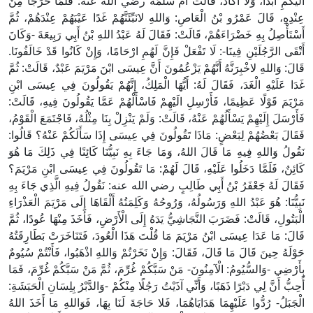
الَيْكُمِ ابَدًا، وَلا أُكَادُ، قَالَتْ أُمُّ سَلَمَةَ رضي الله عنه: فَلَمَّا خَرَجَا مِنْ
عِنْدِهِ، قَالَ عَمْرُو بْنُ الْعَاصِ: وَاللهِ لانَبِّئَنَّهُمْ غَدًا عَيْبَهُمْ عِنْدَهُمْ، ثُمَّ
أَسْتَأْصِلُ بِهِ خَضْرَاءَهُمْ، قَالَتْ: فَقَالَ لَهُ عَبْدُ اللهِ بْنُ أَبِي رَبِيعَةَ -وَكَانَ
أَتْقَى الرَّجُلَيْنِ فِينَا-: لَا تَفْعَلْ فَإِنَّ لَهُمِ ارْحَامًا، وَإِنْ كَانُوا قَدْ خَالَفُونَا.
قَالَ: وَاللهِ لاخْبِرَنَّهُ أَنَّهُمْ يَزْعُمُونَ أَنَّ عِيسَى ابْنَ مَرْيَمَ عَبْدٌ، قَالَتْ: ثُمَّ
غَدَا عَلَيْهِ الْغَدَ، فَقَالَ لَهُ: أَيُّهَا الْمَلِكُ، إِنَّهُمْ يَقُولُونَ فِي عِيسَى ابْنِ
مَرْيَمَ قَوْلًا عَظِيمًا، فَأَرْسِلِ الَيْهِمْ فَاسْأَلْهُمْ عَمَّا يَقُولُونَ فِيهِ، قَالَتْ:
فَأَرْسَلَ إِلَيْهِمْ يَسْأَلُهُمْ عَنْهُ، قَالَتْ: وَلَمْ يَنْزِلْ بِنَا مِثْلُهُ، فَاجْتَمَعَ الْقَوْمُ،
فَقَالَ بَعْضُهُمْ لِبَعْضٍ: مَاذَا تَقُولُونَ فِي عِيسَى إِذَا سَأَلَكُمْ عَنْهُ؟ قَالُوا:
نَقُولُ وَاللهِ فِيهِ مَا قَالَ اللهُ، وَمَا جَاءَ بِهِ نَبِيُّنَا كَائِنًا فِي ذَلِكَ مَا هُوَ
كَائِنٌ، فَلَمَّا دَخَلُوا عَلَيْهِ، قَالَ لَهُمْ: مَا تَقُولُونَ فِي عِيسَى ابْنِ مَرْيَمَ؟
فَقَالَ لَهُ جَعْفَرُ بْنُ أَبِي طَالِبٍ رضي الله عنه: نَقُولُ فِيهِ الَّذِي جَاءَ بِهِ
نَبِيُّنَا: هُوَ عَبْدُ اللهِ وَرَسُولُهُ، وَرُوحُهُ وَكَلِمَتُهُ أَلْقَاهَا إِلَى مَرْيَمَ الْعَذْرَاءِ
الْبَتُولِ، قَالَتْ: فَضَرَبَ النَّجَاشِيُّ يَدَهُ إِلَى الْأَرْضِ، فَأَخَذَ مِنْهَا عُودًا، ثُمَّ
قَالَ: مَا عَدَا عِيسَى ابْنُ مَرْيَمَ مَا قُلْتَ هَذَا الْعُودَ، فَتَنَاخَرَتْ بَطَارِقَتُهُ
حَوْلَهُ حِينَ قَالَ مَا قَالَ، فَقَالَ: وَإِنْ نَخَرْتُمْ وَاللهِ اذْهَبُوا، فَأَنْتُمْ سُيُومٌ
بِأَرْضِي -وَالسُّيُومُ: الْآمِنُونَ- مَنْ سَبَّكُمْ غُرِّمَ، ثُمَّ مَنْ سَبَّكُمْ غُرِّمَ، فَمَا
أُحِبُّ أَنَّ لِي دَبْرًا ذَهَبًا، وَأَنِّي آذَيْتُ رَجُلًا مِنْكُمْ -وَالدَّبْرُ بِلِسَانِ الْحَبَشَةِ:
الْجَبَلُ- رُدُّوا عَلَيْهِمَا هَدَايَاهُمَا، فَلا حَاجَةَ لَنَا بِهَا، فَوَاللهِ مَا أَخَذَ اللهُ