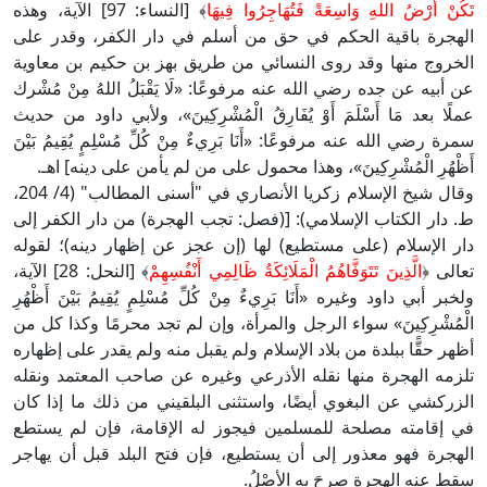
تَكُنْ أَرْضُ اللهِ وَاسِعَةً فَتُهَاجِرُوا فِيهَا
﴾ [النساء: 97] الآية، وهذه
الهجرة باقية الحكم في حق من أسلم في دار الكفر، وقدر على
الخروج منها وقد روى النسائي من طريق بهز بن حكيم بن معاوية
عن أبيه عن جده رضي الله عنه مرفوعًا: «لَا يَقْبَلُ اللهُ مِنْ مُشْرك
عملًا بعد مَا أَسْلَمَ أَوْ يُفَارِقُ الْمُشْرِكِينَ»، ولأبي داود من حديث
سمرة رضي الله عنه مرفوعًا: «أَنَا بَرِيءٌ مِنْ كُلِّ مُسْلِمٍ يُقِيمُ بَيْنَ
أَظْهُرِ الْمُشْرِكِينَ»، وهذا محمول على من لم يأمن على دينه] اهـ.
وقال شيخ الإسلام زكريا الأنصاري في "أسنى المطالب" (4/ 204،
ط. دار الكتاب الإسلامي): [(فصل: تجب الهجرة) من دار الكفر إلى
دار الإسلام (على مستطيع) لها (إن عجز عن إظهار دينه)؛ لقوله
تعالى ﴿
الَّذِينَ تَتَوَفَّاهُمُ الْمَلَائِكَةُ ظَالِمِي أَنْفُسِهِمْ
﴾ [النحل: 28] الآية،
ولخبر أبي داود وغيره «أَنَا بَرِيءٌ مِنْ كُلِّ مُسْلِمٍ يُقِيمُ بَيْنَ أَظْهُرِ
الْمُشْرِكِينَ» سواء الرجل والمرأة، وإن لم تجد محرمًا وكذا كل من
أظهر حقًّا ببلدة من بلاد الإسلام ولم يقبل منه ولم يقدر على إظهاره
تلزمه الهجرة منها نقله الأذرعي وغيره عن صاحب المعتمد ونقله
الزركشي عن البغوي أيضًا، واستثنى البلقيني من ذلك ما إذا كان
في إقامته مصلحة للمسلمين فيجوز له الإقامة، فإن لم يستطع
الهجرة فهو معذور إلى أن يستطيع، فإن فتح البلد قبل أن يهاجر
سقط عنه الهجرة صرحَ به الأصْلُ.