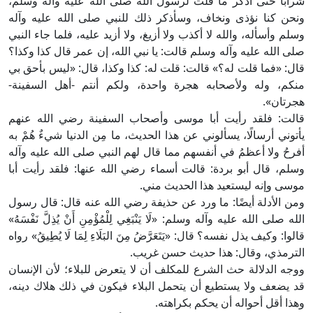
شرابًا حتى أذكر ما قلت لرسول الله صلى الله عليه وآله وسلم،
ونحن كنا نؤذى ونخاف، وسأذكر ذلك للنبي صلى الله عليه وآله
وسلم وأسأله، والله لا أكذب ولا أزيغ، ولا أزيد عليه، فلما جاء النبي
صلى الله عليه وآله وسلم قالت: يا نبي الله، إن عمر قال كذا وكذا؟
قال: «فما قلت له؟» قالت: قلت له: كذا وكذا، قال: «ليس بأحق بي
منكم، وله ولأصحابه هجرة واحدة، ولكم أنتم -أهل السفينة-
هجرتان».
قالت: فلقد رأيت أبا موسى وأصحاب السفينة رضي الله عنهم
يأتوني أرسالًا، يسألوني عن هذا الحديث، ما مِن الدنيا شيءٌ هُمْ به
أفرحُ ولا أعظمُ في أنفسهم مما قال لهم النبي صلى الله عليه وآله
وسلم، قال أبو بردة: قالت أسماء رضي الله عنها: فلقد رأيت أبا
موسى وإنه ليستعيد هذا الحديث مني.
ومن الأدلة أيضًا: ما ورد عن حذيفة رضي الله عنه قال: قال رسول
الله صلى الله عليه وآله وسلم: «لَا يَنْبَغِي لِلْمُؤْمِنِ أَنْ يُذِلَّ نَفْسَهُ»
قالوا: وكيف يذل نفسه؟ قال: «يَتَعَرَّضُ مِنَ البَلَاءِ لِمَا لَا يُطِيقُ» رواه
الترمذي، وقال: هذا حديث حسن غريب.
ووجه الدلالة حث الشرع للمكلف أن لا يتعرض للبلاء؛ لأن الإنسان
قد يضعف ولا يستطيع أن يتحمل البلاء فيكون في ذلك هلاك دينه،
وهذا أقل أحواله أن يحكم بكراهته.