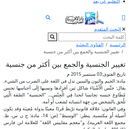
التعليم عن بعد
البحث المتقدم
الرئيسية
الفتاوى البحثية
تغيير الجنسية والجمع بين أكثر من جنسية
تغيير الجنسية والجمع بين أكثر من جنسية
تاريخ الفتوى:
03 سبتمبر 2015 م
مادة: الجيم والنون والسين تدل في اللغة على الضرب من الشيء،
يقال: جنَّس الْأَشْيَاءَ شاكل بَين أفرادها ونسبها إِلَى أجناسها تجنس
مُطَاوع جنسه تجانسا اتحدا فِي الْجِنْس... "الجنسية" الصّفة الَّتِي
تلْحق بالشخص من جِهَة انتسابه لشعب أَو أمة.
وفِي القانون: علاقَة قانونية ترْبط فَردًا معينًا بدولة مُعينَة وَقد تكون
أصيلة أَو مكتسبة. ينظر: "الوسيط" (ص: 14، مادة: ج ن س، ط.
مجمع اللغة العربية)، و"معجم مقاييس اللغة" للعلامة ابن فارس