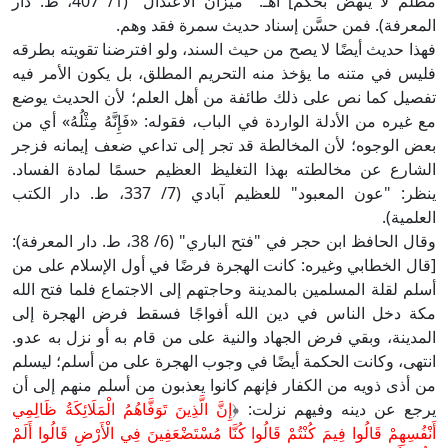
مظلم لا ينهض بحكم] اهـ. "ميزان الاعتدال" (1/ 407، ط. دار
المعرفة). فمن حسَّن إسناد حديث سمرة فقد وهم.
فهذا حديث أيضًا لا يصح من حيث السند، ولو افترضنا تقويته بطرقه
فليس في متنه ما يؤخذ منه التحريم المطلق، بل يكون الأمر فيه
تفصيل كما نص على ذلك طائفة من أهل العلم؛ لأن الحديث يوضع
مع غيره من الأدلة الواردة في الباب، فقوله: «فَإِنَّهُ مِثْلُهُ» أي من
بعض الوجوه؛ لأن المخالطة قد تجر إلى تداعي ضعف إيمانه فزجر
الشارع عن مخالطته بهذا التغليظ العظيم حسمًا لمادة الفساد.
ينظر: "عون المعبود" للعظيم آبادي (7/ 337، ط. دار الكتب
العلمية).
وقال الحافظ ابن حجر في "فتح الباري" (6/ 38، ط. دار المعرفة):
[قال الخطابي وغيره: كانت الهجرة فرضًا في أول الإسلام على من
أسلم لقلة المسلمين بالمدينة وحاجتهم إلى الاجتماع فلما فتح الله
مكة دخل الناس في دين الله أفواجًا فسقط فرض الهجرة إلى
المدينة، وبقي فرض الجهاد والنية على من قام به أو نزل به عدو.
انتهى، وكانت الحكمة أيضًا في وجوب الهجرة على من أسلم؛ ليسلم
من أذى ذويه من الكفار فإنهم كانوا يعذبون من أسلم منهم إلى أن
يرجع عن دينه وفيهم نزلت: ﴿
إِنَّ الَّذِينَ تَوَفَّاهُمُ الْمَلَائِكَةُ ظَالِمِي
أَنْفُسِهِمْ قَالُوا فِيمَ كُنْتُمْ قَالُوا كُنَّا مُسْتَضْعَفِينَ فِي الْأَرْضِ قَالُوا أَلَمْ