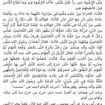
مِنِّي الرِّشْوَةَ حِينَ رَدَّ عَلَيَّ مُلْكِي، فَآخُذَ الرِّشْوَةَ فِيهِ وَمَا أَطَاعَ النَّاسَ
فِيَّ، فَأُطِيعَهُمْ فِيهِ.
قَالَتْ: فَخَرَجَا مِنْ عِنْدِهِ مَقْبُوحَيْنِ مَرْدُودًا عَلَيْهِمَا مَا جَاءَا بِهِ، وَأَقَمْنَا
عِنْدَهُ بِخَيْرِ دَارٍ مَعَ خَيْرِ جَارٍ. قَالَتْ: فَوَاللهِ إِنَّا عَلَى ذَلِكَ إِذْ نَزَلَ بِهِ
-يَعْنِي مَنْ يُنَازِعُهُ فِي مُلْكِهِ- قَالَ: فَوَاللهِ مَا عَلِمْنَا حُزْنًا قَطُّ كَانَ أَشَدَّ
مِنْ حُزْنٍ حَزِنَّاهُ عِنْدَ ذَلِكَ، تَخَوُّفًا أَنْ يَظْهَرَ ذَلِكَ عَلَى النَّجَاشِيِّ، فَيَأْتِيَ
رَجُلٌ لَا يَعْرِفُ مِنْ حَقِّنَا مَا كَانَ النَّجَاشِيُّ يَعْرِفُ مِنْهُ. قَالَتْ: وَسَارَ
النَّجَاشِيُّ وَبَيْنَهُمَا عُرْضُ النِّيلِ، قَالَتْ: فَقَالَ أَصْحَابُ رَسُولِ اللهِ صَلَّى
اللهُ عَلَيْهِ وآله وَسَلَّمَ: مَنْ رَجُلٌ يَخْرُجُ حَتَّى يَحْضُرَ وَقْعَةَ الْقَوْمِ ثُمَّ
يَأْتِيَنَا بِالْخَبَرِ؟ قَالَتْ: فَقَالَ الزُّبَيْرُ بْنُ الْعَوَّامِ رضي الله عنه: أَنَا، قَالَتْ:
وَكَانَ مِنْ أَحْدَثِ الْقَوْمِ سِنًّا، قَالَتْ: فَنَفَخُوا لَهُ قِرْبَةً، فَجَعَلَهَا فِي
صَدْرِهِ ثُمَّ سَبَحَ عَلَيْهَا حَتَّى خَرَجَ إِلَى نَاحِيَةِ النِّيلِ الَّتِي بِهَا مُلْتَقَى
الْقَوْمِ، ثُمَّ انْطَلَقَ حَتَّى حَضَرَهُمْ. قَالَتْ: وَدَعَوْنَا اللهَ لِلنَّجَاشِيِّ بِالظُّهُورِ
عَلَى عَدُوِّهِ، وَالتَّمْكِينِ لَهُ فِي بِلادِهِ، وَاسْتَوْسَقَ عَلَيْهِ أَمْرُ الْحَبَشَةِ،
فَكُنَّا عِنْدَهُ فِي خَيْرِ مَنْزِلٍ، حَتَّى قَدِمْنَا عَلَى رَسُولِ اللهِ صَلَّى اللهُ
عَلَيْهِ وآله وَسَلَّمَ، وَهُوَ بِمَكَّةَ". أخرجه الإمام أحمد في "مسنده".
وعند ابن هشام: ثم أقمنا عنده حتى خرج من خرج منا إلى مكة،
وأقام من أقام.
وعن أبي بردة عن أبي موسى رضي الله عنه قال: بلغنا مخرج النبي