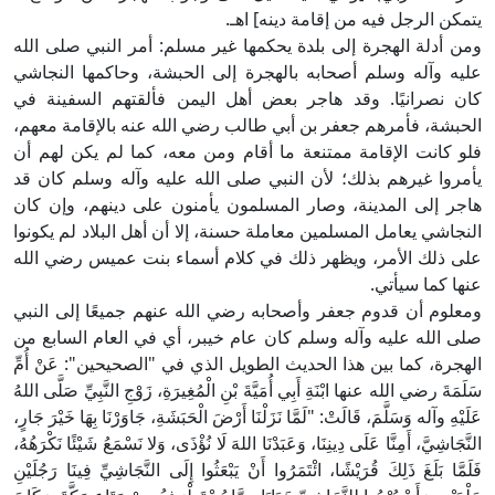
يتمكن الرجل فيه من إقامة دينه] اهـ.
ومن أدلة الهجرة إلى بلدة يحكمها غير مسلم: أمر النبي صلى الله
عليه وآله وسلم أصحابه بالهجرة إلى الحبشة، وحاكمها النجاشي
كان نصرانيًا. وقد هاجر بعض أهل اليمن فألقتهم السفينة في
الحبشة، فأمرهم جعفر بن أبي طالب رضي الله عنه بالإقامة معهم،
فلو كانت الإقامة ممتنعة ما أقام ومن معه، كما لم يكن لهم أن
يأمروا غيرهم بذلك؛ لأن النبي صلى الله عليه وآله وسلم كان قد
هاجر إلى المدينة، وصار المسلمون يأمنون على دينهم، وإن كان
النجاشي يعامل المسلمين معاملة حسنة، إلا أن أهل البلاد لم يكونوا
على ذلك الأمر، ويظهر ذلك في كلام أسماء بنت عميس رضي الله
عنها كما سيأتي.
ومعلوم أن قدوم جعفر وأصحابه رضي الله عنهم جميعًا إلى النبي
صلى الله عليه وآله وسلم كان عام خيبر، أي في العام السابع من
الهجرة، كما بين هذا الحديث الطويل الذي في "الصحيحين": عَنْ أُمِّ
سَلَمَةَ رضي الله عنها ابْنَةِ أَبِي أُمَيَّةَ بْنِ الْمُغِيرَةِ، زَوْجِ النَّبِيِّ صَلَّى اللهُ
عَلَيْهِ وآله وَسَلَّمَ، قَالَتْ: "لَمَّا نَزَلْنَا أَرْضَ الْحَبَشَةِ، جَاوَرْنَا بِهَا خَيْرَ جَارٍ،
النَّجَاشِيَّ، أَمِنَّا عَلَى دِينِنَا، وَعَبَدْنَا اللهَ لَا نُؤْذَى، وَلا نَسْمَعُ شَيْئًا نَكْرَهُهُ،
فَلَمَّا بَلَغَ ذَلِكَ قُرَيْشًا، ائْتَمَرُوا أَنْ يَبْعَثُوا إِلَى النَّجَاشِيِّ فِينَا رَجُلَيْنِ