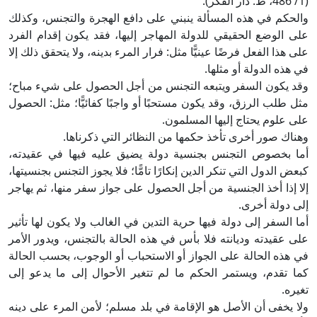
(1/ 486، ط. دار الفكر).
والحكم في هذه المسألة ينبني على دافع الهجرة والتجنس، وكذلك
على الوضع الحقيقي للدولة المهاجر إليها، فقد يكون إقدام الفرد
على هذا الفعل فرضًا عينيًّا مثل: فرار المرء بدينه، ولا يتحقق ذلك إلا
في هذه الدولة أو مثلها.
وقد يكون السفر ويتبعه التجنس من أجل الحصول على شيء مباح؛
مثل طلب الرزق، وقد يكون مستحبًا أو واجبًا كفائيًّا؛ مثل: الحصول
على علوم يحتاج إليها المسلمون.
وهناك صور أخرى تأخذ حكمها من النظائر التي ذكرناها.
أما بخصوص التجنس بجنسية دولة يضيق عليه فيها في عقيدته،
كبعض الدول التي تنكر الدين إنكارًا تامًّا؛ فلا يجوز التجنس بجنسيتها،
إلا إذا أخذ الجنسية من أجل الحصول على جواز سفر منها، ثم يهاجر
إلى دولة أخرى.
أما السفر إلى دولة فيها حرية التدين في الغالب ولا يكون لها تأثير
على عقيدته وديانته فلا بأس في هذه الحالة بالتجنس، ويدور الأمر
في هذه الحالة على الجواز أو الاستحباب أو الوجوب، بحسب الحالة
كما تقدم، ويستمر الحكم ما لم تتغير الأحوال إلى ما يدعو إلى
تغيره.
ولا يخفى أن الأصل هو الإقامة في بلد مسلم؛ لأمن المرء على دينه