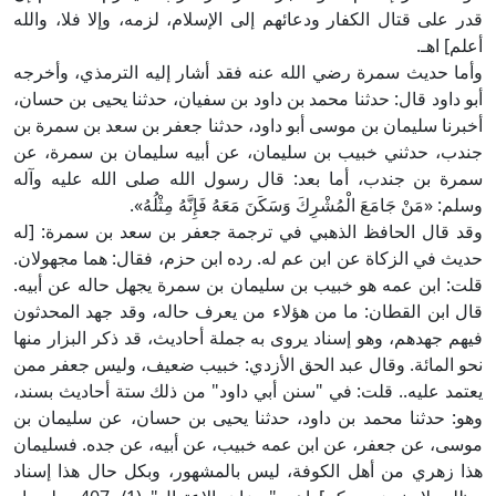
قدر على قتال الكفار ودعائهم إلى الإسلام، لزمه، وإلا فلا، والله
أعلم] اهـ.
وأما حديث سمرة رضي الله عنه فقد أشار إليه الترمذي، وأخرجه
أبو داود قال: حدثنا محمد بن داود بن سفيان، حدثنا يحيى بن حسان،
أخبرنا سليمان بن موسى أبو داود، حدثنا جعفر بن سعد بن سمرة بن
جندب، حدثني خبيب بن سليمان، عن أبيه سليمان بن سمرة، عن
سمرة بن جندب، أما بعد: قال رسول الله صلى الله عليه وآله
وسلم: «مَنْ جَامَعَ الْمُشْرِكَ وَسَكَنَ مَعَهُ فَإِنَّهُ مِثْلُهُ».
وقد قال الحافظ الذهبي في ترجمة جعفر بن سعد بن سمرة: [له
حديث في الزكاة عن ابن عم له. رده ابن حزم، فقال: هما مجهولان.
قلت: ابن عمه هو خبيب بن سليمان بن سمرة يجهل حاله عن أبيه.
قال ابن القطان: ما من هؤلاء من يعرف حاله، وقد جهد المحدثون
فيهم جهدهم، وهو إسناد يروى به جملة أحاديث، قد ذكر البزار منها
نحو المائة. وقال عبد الحق الأزدي: خبيب ضعيف، وليس جعفر ممن
يعتمد عليه.. قلت: في "سنن أبي داود" من ذلك ستة أحاديث بسند،
وهو: حدثنا محمد بن داود، حدثنا يحيى بن حسان، عن سليمان بن
موسى، عن جعفر، عن ابن عمه خبيب، عن أبيه، عن جده. فسليمان
هذا زهري من أهل الكوفة، ليس بالمشهور، وبكل حال هذا إسناد