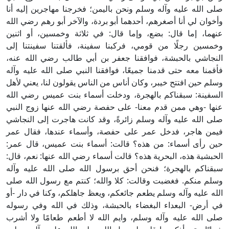
صلى الله عليه وآله وسلم ونحن باليمن؛ فخرجنا مهاجرين إليه أنا
وأخوان لي أنا أصغرهم، أحدهما أبو بردة، والآخر أبو رهم رضي الله
عنهما، إما قال: بضع، وإما قال: في ثلاثة وخمسين، أو اثنين
وخمسين رجلًا من قومي، فركبنا سفينة، فألقتنا سفينتنا إلى
النجاشي بالحبشة، فوافقنا جعفر بن أبي طالب رضي الله عنه،
فأقمنا معه حتى قدمنا جميعًا، فوافقنا النبي صلى الله عليه وآله
وسلم حين افتتح خيبر، وكان أناس من الناس يقولون لنا، يعني لأهل
السفينة: سبقناكم بالهجرة، ودخلت أسماء بنت عميس رضي الله
عنها -وهي ممن قدم معنا- على حفصة رضي الله عنها زوج النبي
صلى الله عليه وآله وسلم زائرةً، وقد كانت هاجرت إلى النجاشي
فيمن هاجر، فدخل عمر على حفصة، وأسماء عندها، فقال عمر
حين رأى أسماء: من هذه؟ قالت: أسماء بنت عميس، قال عمر:
الحبشية هذه، البحرية هذه؟ قالت أسماء رضي الله عنها: نعم، قال:
سبقناكم بالهجرة؛ فنحن أحق برسول الله صلى الله عليه وآله
وسلم منكم. فغضبت وقالت: كلا والله؛ كنتم مع رسول الله صلى
الله عليه وآله وسلم يطعم جائعكم، ويعظ جاهلكم، وكنا في دار -أو
في أرض- البعداء البغضاء بالحبشة، وذلك في الله وفي رسوله
صلى الله عليه وآله وسلم، وايم الله لا أطعم طعامًا ولا أشرب