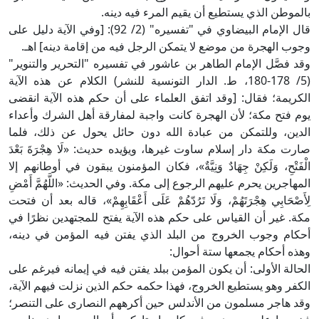
بالموطن الذي يستطيع أن يقيم المرء فيه دينه.
قال الإمام البيضاوي في "تفسيره" (2/ 92): [وفي الآية دليل على
وجوب الهجرة من موضع لا يتمكن الرجل فيه من إقامة دينه] اهـ.
وقد فصَّل الإمام الطاهر بن عاشور في تفسيره "التحرير والتنوير"
(5/ 178-180، ط. الدار التونسية للنشر) الكلام عن هذه الآية
الكريمة؛ فقال: [وقد اتفق العلماء على أن حكم هذه الآية انقضى
يوم فتح مكة؛ لأن الهجرة كانت واجبة لمفارقة أهل الشرك وأعداء
الدين، وللتمكن من عبادة الله دون حائل يحول عن ذلك، فلما
صارت مكة دار إسلام ساوت غيرها، ويؤيده حديث: «لَا هِجْرَةَ بَعْدَ
الْفَتْحِ، وَلَكِنْ جِهَادٌ وَنِيَّةٌ»، فكان المؤمنون يبقون في أوطانهم إلا
المهاجرين يحرم عليهم الرجوع إلى مكة. وفي الحديث: «اللَّهُمَّ أَمْضِ
لِأَصْحَابِي هِجْرَتَهُمْ، وَلَا تَرُدّهُمْ عَلَى أَعْقَابِهِمْ»، قاله بعد أن فتحت
مكة. غير أن القياس على حكم هذه الآية يفتح للمجتهدين نظرًا في
أحكام وجوب الخروج من البلد الذي يفتن فيه المؤمن في دينه،
وهذه أحكام يجمعها ستة أحوال:
الحالة الأولى: أن يكون المؤمن ببلد يفتن فيه في إيمانه فيرغم على
الكفر وهو يستطيع الخروج، فهذا حكمه حكم الذين نزلت فيهم الآية،
وقد هاجر مسلمون من الأندلس حين أكرههم النصارى على التنصر؛