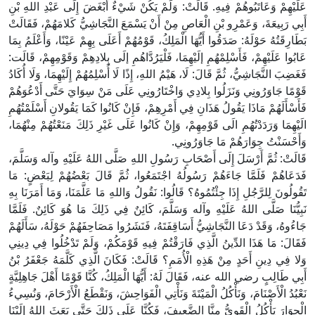
عَلَيْهِمْ وَعَاتَبُوهُمْ فِيهِ. قَالَتْ: وَلَمْ يَكُنْ شَيْءٌ أَبْغَضَ إِلَى عَبْدِ اللهِ بْنِ
أَبِي رَبِيعَةَ، وَعَمْرِو بْنِ الْعَاصِ مِنْ أَنْ يَسْمَعَ النَّجَاشِيُّ كَلامَهُمْ، فَقَالَتْ
بَطَارِقَتُهُ حَوْلَهُ: صَدَقُوا أَيُّهَا الْمَلِكُ، قَوْمُهُمْ أَعَلَى بِهِمْ عَيْنًا، وَأَعْلَمُ بِمَا
عَابُوا عَلَيْهِمْ، فَأَسْلِمْهُمِ إلَيْهِمَا، فَلْيَرُدَّاهُمِ إلَى بِلادِهِمْ وَقَوْمِهِمْ، قَالَت:
فَغَضِبَ النَّجَاشِيُّ، ثُمَّ قَالَ: لَا، هَيْمُ اللهِ، إِذًا لَا أُسْلِمُهُمْ إِلَيْهِمَا، وَلَا أُكَادُ
قَوْمًا جَاوَرُونِي وَنَزَلُوا بِلادِي وَاخْتَارُونِي عَلَى مَنْ سِوَايَ حَتَّى أَدْعُوَهُمْ
فَأَسْأَلَهُمْ مَاذَا يَقُولُ هَذَانِ فِي أَمْرِهِمْ، فَإِنْ كَانُوا كَمَا يَقُولانِ أَسْلَمْتُهُمِ
الَيْهِمَا وَرَدَدْتُهُمِ الَى قَوْمِهِمْ، وَإِنْ كَانُوا عَلَى غَيْرِ ذَلِكَ مَنَعْتُهُمْ مِنْهُمَا،
وَأَحْسَنْتُ جِوَارَهُمْ مَا جَاوَرُونِي.
قَالَتْ: ثُمَّ أَرْسَلَ إِلَى أَصْحَابِ رَسُولِ اللهِ صَلَّى اللهُ عَلَيْهِ وآله وَسَلَّمَ،
فَدَعَاهُمْ فَلَمَّا جَاءَهُمْ رَسُولُهُ اجْتَمَعُوا، ثُمَّ قَالَ بَعْضُهُمْ لِبَعْضٍ: مَا
تَقُولُونَ لِلرَّجُلِ إِذَا جِئْتُمُوهُ؟ قَالُوا: نَقُولُ وَاللهِ مَا عَلَّمَنَا، وَمَا أَمَرَنَا بِهِ
نَبِيُّنَا صَلَّى اللهُ عَلَيْهِ وآله وَسَلَّمَ، كَائِنٌ فِي ذَلِكَ مَا هُوَ كَائِنٌ. فَلَمَّا
جَاءُوهُ، وَقَدْ دَعَا النَّجَاشِيُّ أَسَاقِفَتَهُ، فَنَشَرُوا مَصَاحِفَهُمْ حَوْلَهُ، سَأَلَهُمْ
فَقَالَ: مَا هَذَا الدِّينُ الَّذِي فَارَقْتُمْ فِيهِ قَوْمَكُمْ، وَلَمْ تَدْخُلُوا فِي دِينِي
وَلا فِي دِينِ أَحَدٍ مِنْ هَذِهِ الْأُمَمِ؟ قَالَتْ: فَكَانَ الَّذِي كَلَّمَهُ جَعْفَرُ بْنُ
أَبِي طَالِبٍ رضي الله عنه، فَقَالَ لَهُ: أَيُّهَا الْمَلِكُ، كُنَّا قَوْمًا أَهْلَ جَاهِلِيَّةٍ
نَعْبُدُ الْأَصْنَامَ، وَنَأْكُلُ الْمَيْتَةَ وَنَأْتِي الْفَوَاحِشَ، وَنَقْطَعُ الْأَرْحَامَ، وَنُسِيءُ
الْجِوَارَ يَأْكُلُ الْقَوِيُّ مِنَّا الضَّعِيفَ، فَكُنَّا عَلَى ذَلِكَ حَتَّى بَعَثَ اللهُ إِلَيْنَا