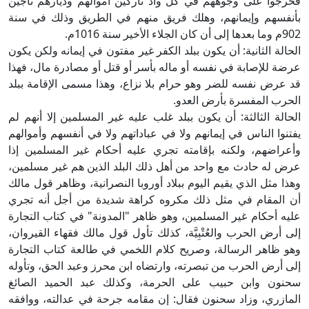
فخرجوا على وجوههم في كل واد تاركين أموالهم وديارهم ناجين
بأنفسهم وإيمانهم، وهلك فريق منهم في الطريق وذلك في سنة
902م وما بعدها إلى أن كان الجلاء الأخير سنة 1016م.
الحالة الثانية: أن يكون ببلد الكفر غير مفتون في إيمانه ولكن يكون
عرضة للإصابة في نفسه أو ماله بأسر أو قتل أو مصادرة مال، فهذا
قد عرض نفسه للضر وهو حرام بلا نزاع، وهذا مسمى الإقامة ببلد
الحرب المفسرة بأرض العدو.
الحالة الثالثة: أن يكون ببلد غلب عليه غير المسلمين إلا أنهم لم
يفتنوا الناس في إيمانهم ولا في عباداتهم ولا في أنفسهم وأموالهم
وأعراضهم، ولكنه بإقامته تجري عليه أحكام غير المسلمين إذا
عرض له حادث مع واحد من أهل ذلك البلد الذين هم غير مسلمين،
وهذا مثل الذي يقيم اليوم ببلاد أوروبا النصرانية، وظاهر قول مالك
أن المقام في مثل ذلك مكروه كراهة شديدة من أجل أنه تجري
عليه أحكام غير المسلمين، وهو ظاهر "المدونة" في كتاب التجارة
إلى أرض الحرب والعُتْبِيَّة، كذلك تأول قول مالك فقهاء القيروان،
وهو ظاهر الرسالة، وصريح كلام اللخمي في طالعة كتاب التجارة
إلى أرض الحرب من تبصرته، وارتضاه ابن محرز وعبد الحق، وتأوله
سحنون وابن حبيب على الحرمة، وكذلك عبد الحميد الصائغ
المازري، وزاد سحنون فقال: إن مقامه جرحة في عدالته، ووافقه