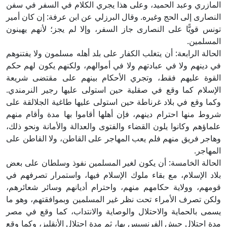
المازري وعبد الحميد، وعلى هذا يجري الكلام في السفر في سفن
النصارى إلى الحج وغيره. وقال البرزلي عن ابن عرفة: إن كان أمير
تونس قويًّا على النصارى جاز السفر، وإلا لم يجز؛ لأنهم يهينون
المسلمين.
الحالة الرابعة: أن يتغلب الكفار على بلد أهله مسلمون ولا يفتنوهم
في دينهم ولا في عبادتهم ولا في أموالهم، ولكنهم يكون لهم حكم
القوة عليهم فقط، وتجري الأحكام بينهم على مقتضى شريعة
الإسلام كما وقع في صقلية حين استولى عليها رجير النرمندي.
وكما وقع في بلاد غرناطة حين استولى عليها طاغية الجلالقة على
شروط منها احترام دينهم، فإن أهلها أقاموا بها مدة وأقام منهم
علماؤهم وكانوا يلون القضاء والفتوى والعدالة والأمانة ونحو ذلك،
وهاجر فريق منهم فلم يعب المهاجر على القاطن، ولا القاطن على
المهاجر.
الحالة الخامسة: أن يكون لغير المسلمين نفوذ وسلطان على بعض
بلاد الإسلام، مع بقاء ملوك الإسلام فيها، واستمرار تصرفهم في
قومهم، وولاية حكامهم منهم، واحترام أديانهم وسائر شعائرهم،
ولكن تصرف الأمراء تحت نظر غير المسلمين وبموافقتهم، وهو ما
يسمى بالحماية والاحتلال والوصاية والانتداب، كما وقع في مصر
مدة احتلال جيش الفرنسيس بها، ثم مدة احتلال الأنقليز، وكما وقع