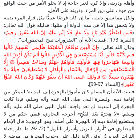
وأهله وذريته، وإلا كره لغير حاجة إذ لا يخلو الأمر من حيث الواقع
من خوف على دين المرء، وذريته على الأقل.
ولكل مما سبق دليله، أما إن كان فرضًا عينيًّا مثل فرار المرء بدينه
ولا يتحقق هذا إلا في هذه الدولة أو مثلها؛ فدليله قول الله تعالى:
﴿
فَمَنِ اضْطُرَّ غَيْرَ بَاغٍ وَلَا عَادٍ فَلَا إِثْمَ عَلَيْهِ إِنَّ اللهَ غَفُورٌ رَحِيمٌ
﴾
[البقرة: 173]. فبينت الآية أن "الضرورات تبيح المحظورات".
وقال الله تعالى: ﴿
إِنَّ الَّذِينَ تَوَفَّاهُمُ الْمَلائِكَةُ ظَالِمِي أَنْفُسِهِمْ قَالُوا
فِيمَ كُنْتُمْ قَالُوا كُنَّا مُسْتَضْعَفِينَ فِي الْأَرْضِ قَالُوا أَلَمْ تَكُنْ أَرْضُ اللهِ
وَاسِعَةً فَتُهَاجِرُوا فِيهَا فَأُولَئِكَ مَأْوَاهُمْ جَهَنَّمُ وَسَاءَتْ مَصِيراً ۞ إِلَّا
الْمُسْتَضْعَفِينَ مِنَ الرِّجَالِ وَالنِّسَاءِ وَالْوِلْدَانِ لا يَسْتَطِيعُونَ حِيلَةً وَلا
يَهْتَدُونَ سَبِيلًا ۞ فَأُولَئِكَ عَسَى اللهُ أَنْ يَعْفُوَ عَنْهُمْ وَكَانَ اللهُ عَفُوًّا
غَفُورا
﴾ [النساء: 97-99].
فبينت الآية أن المسلم كان مأمورًا بالهجرة إلى المدينة؛ ليتمكن من
إقامة دينه، ولنصرة النبي صلى الله عليه وآله وسلم، فإذا كانت
الهجرة إلى المدينة لم تعد واجبة؛ لقول النبي صلى الله عليه وآله
وسلم: «لَا هِجْرَةَ بَعْدَ الفَتْحِ» أخرجه البخاري، فبقي حكم من لا
يستطيع إقامة دينه إلا بالهجرة على أصله، وهو الوجوب؛ قال الإمام
البيضاوي في "أنوار التنزيل وأسرار التأويل" (2/ 92، ط. دار إحياء
التراث العربي): [وفي الآية دليل على وجوب الهجرة من موضع لا