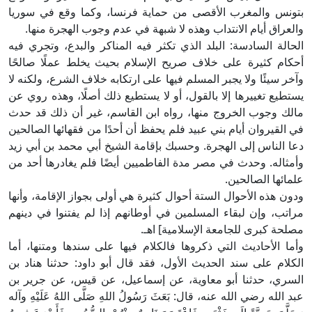
بتونس والمغرب الأقصى من حماية فرنسا، وكما وقع في سوريا
والعراق أيام الانتداب وهذه لا شبهة في عدم وجوب الهجرة منها.
الحالة السادسة: البلد الذي تكثر فيه المناكر والبدع، وتجري فيه
أحكام كثيرة على خلاف صريح الإسلام بحيث يخلط عملًا صالحًا
وآخر سيئًا ولا يجبر المسلم فيها على ارتكابه خلاف الشرع، ولكنه لا
يستطيع تغييرها إلا بالقول، أو لا يستطيع ذلك أصلًا، وهذه روي عن
مالك وجوب الخروج منها، رواه ابن القاسم، غير أن ذلك قد حدث
في القيروان أيام بني عبيد فلم يحفظ أن أحدًا من فقهائها الصالحين
دعا الناس إلى الهجرة. وحسبك بإقامة الشيخ أبي محمد بن أبي زيد
وأمثاله. وحدث في مصر مدة الفاطميين أيضًا فلم يغادرها أحد من
علمائها الصالحين.
ودون هذه الأحوال الستة أحوال كثيرة هي أولى بجواز الإقامة، وأنها
مراتب، وإن لبقاء المسلمين في أوطانهم إذا لم يفتنوا في دينهم
مصلحة كبرى للجامعة الإسلامية] اهـ.
وأما الأحاديث التي ذكروها فالكلام فيها على سندها ومتنها، أما
الكلام على سند الحديث الأول، فقد قال أبو داود: حدثنا هناد بن
السري، حدثنا أبو معاوية، عن إسماعيل، عن قيس، عن جرير بن
عبد الله رضي الله عنه، قال: بَعَثَ رَسُولُ اللهِ صَلَّى اللهُ عَلَيْهِ وآله