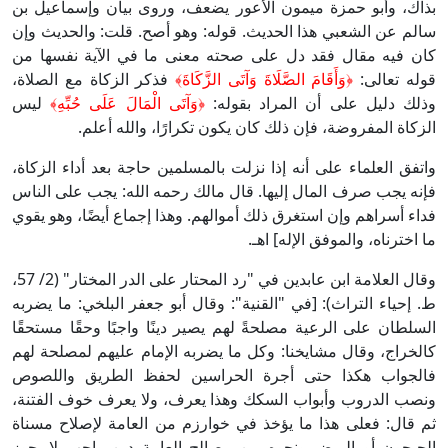
بذاك، وأبو حمزة ميمون الأعور يضعف، وروى بيان وإسماعيل بن
سالم عن الشعبي هذا الحديث. قوله: وهو أصح. قلت: والحديث وإن
كان فيه مقال فقد دل على صحته معنى ما في الآية نفسها من
قوله تعالى:
﴿وَأَقَامَ الصَّلَاةَ وَآتَى الزَّكَاةَ﴾
فذكر الزكاة مع الصلاة،
وذلك دليل على أن المراد بقوله:
﴿وَآتَى الْمَالَ عَلَى حُبِّهِ﴾
ليس
الزكاة المفروضة، فإن ذلك كان يكون تكرارًا، والله أعلم.
واتفق العلماء على أنه إذا نزلت بالمسلمين حاجة بعد أداء الزكاة،
فإنه يجب صرف المال إليها. قال مالك رحمه الله: يجب على الناس
فداء أسراهم وإن استغرق ذلك أموالهم. وهذا إجماع أيضًا، وهو يقوي
ما اخترناه، والموفق الإله] اهـ.
وقال العلامة ابن عابدين في "رد المحتار على الدر المختار" (2/ 57،
ط. إحياء التراث): [في "القنية": وقال أبو جعفر البلخي: ما يضربه
السلطان على الرعية مصلحةً لهم يصير دينًا واجبًا وحقًا مستحقًا
كالخراج، وقال مشايخنا: وكل ما يضربه الإمام عليهم لمصلحة لهم
فالجواب هكذا حتى أجرة الحراسين لحفظ الطريق واللصوص
ونصب الدروب وأبواب السكك وهذا يعرف، ولا يعرف خوف الفتنة،
ثم قال: فعلى هذا ما يؤخذ في خوارزم من العامة لإصلاح مسناة
الجيحون أو الربض ونحوه من مصالح العامة دين واجب لا يجوز