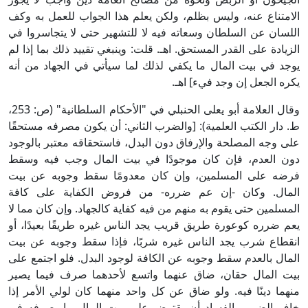
الامتناع عنه، وليس بظلم، ولكن يعلم هذا الجواب للعمل به وكف
اللسان عن السلطان وسعاته فيه لا للتشهير حتى لا يتجاسروا في
الزيادة على القدر المستحق. اهـ. قلت: وينبغي تقييد ذلك بما إذا لم
يوجد في بيت المال ما يكفي لذلك لما سيأتي في الجهاد من أنه
يكره الجعل إن وجد فيء] اهـ.
وقال العلامة أبو يعلى الحنبلي في "الأحكام السلطانية" (ص: 253،
ط. دار الكتب العلمية): [والضرب الثاني: أن يكون مصرفه مستحقًا
على وجه المصلحة والإرفاق دون البدل، فاستحقاقه معتبر بالوجود
دون العدم، فإن كان موجودًا في بيت المال وجب فيه وسقط
فرضه على المسلمين، وإن كان معدومًا سقط وجوبه عن بيت
المال. وكان -إن عم ضرره- من فروض الكفاية على كافة
المسلمين حتى يقوم به منهم من فيه كفاية كالجهاد. وإن كان مما لا
يعم ضرره كوعورة طريق قريب يجد الناس غيره طريقًا بعيدًا، أو
انقطاع شرب يجد الناس غيره شربًا، فإذا سقط وجوبه عن بيت
المال بالعدم سقط وجوبه عن الكافة لوجود البدل. فلو اجتمع على
بيت المال حقان، ضاق عنهما واتسع لأحدهما صرف فيما يصير
منهما دينًا فيه. ولو ضاق عن كل واحد منهما كان لولي الأمر إذا
خاف الضرر والفساد أن يقترض على بيت المال ما يصرفه في