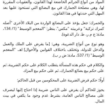
المواد من أنواع الجرائم الخاضعة لهذا القانون، والعقوبات المقررة
لها، وهي مصلحة الجمارك في بيع البضائع التي تستحوذ عليها بعد
المهل التي حددتها في هذا القانون.
والجمرك: جعل يؤخذ على البضائع الواردة من البلاد الأخرى "أصله
كمرك تركية" وعربيته "مكس". ينظر: "المعجم الوسيط" (1/ 134،
مادة: ج م ر، ط. دار الدعوة).
وهو نوع من أنواع الضريبة، وهي: [ما يفرض على الملك والعمل
والدخل للدولة، وتختلف باختلاف القوانين والأحوال] اهـ. "المعجم
الوسيط" (1/ 537، مادة: ض ر ب).
والكلام في حكم هذه المسألة يتطلب الكلام على حكم الضريبة، ثم
على حكم بيع بضائع الجمارك، ثم على حكم بيع المزاد.
أولًا: حكم فرض الضريبة على المحكومين من قبل الحاكم:
يجوز للحاكم أن يفرض على الناس ضريبة إذا احتاج إليها ليصرف
على مصالح الناس العامة، بشرط عدم وجود ما يكفي في بيت
المال.