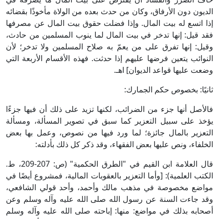
الديون دون الأرفاق، وكان من حدث بعده من الولاة مأخوذًا بقضائه
إذا اتسع له بيت المال. وإذا فضلت حقوق بيت المال عن مصرفها
فقد قيل: إنها تدخر في بيت المال لما ينوب المسلمين من حادث،
وقيل: إنها تفرق على من يعمّ به صلاح المسلمين ولا تدخر؛ لأن
النوائب يتعين فرضها عليهم إذا حدثت. فهذه الأقسام الأربعة التي
وضعت عليها قواعد الديوان] اهـ.
ثانيًا: بخصوص حكم الجمارك:
فالأصل أنها جزء من الضرائب، لكنها تزيد على ذلك أن فيها جزءًا
يؤخذ على سبيل التعزير كما سبق في تصوير المسألة، ومسألة
التعزير بالمال جائزة؛ لما ورد فيها من نصوص، وعمل بها بعض
الخلفاء، ونص عليها بعض الفقهاء، وقد ذكر كل ذلك بأدلته:
قال العلامة ابن القيم في "الطرق الحكمية" (ص: 207-209، ط.
الكتب العلمية): [وأما التعزير بالعقوبات المالية، فمشروع أيضًا في
مواضع مخصوصة في مذهب مالك وأحمد، وأحد قولي الشافعي،
وقد جاءت السنة عن رسول الله صلى الله عليه وآله وسلم وعن
أصحابه بذلك في مواضع: منها: إباحته صلى الله عليه وآله وسلم