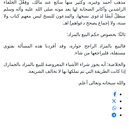
مذهب أحمد وغيره، وكثير منها سائغ عند مالك، وفِعْلُ الخلفاء
الراشدين وأكابر الصحابة لها بعد موته صلى الله عليه وآله وسلم
مبطلٌ أيضًا لدعوى نسخها، والمدعون للنسخ ليس معهم كتاب ولا
سنة، ولا إجماع يصحح دعواهم] اهـ.
ثالثًا: بخصوص حكم البيع بالمزاد:
فالبيع بالمزاد الراجح جوازه، وقد أفردنا هذه المسألة بفتوى
مستقلة، فليراجعها من شاء.
والخلاصة: أنه يجوز شراء الأشياء المعروضة للبيع بالمزاد بالجمارك
إذا كانت الطريقة التي تم تملكها بها لا تخالف الشريعة.
والله سبحانه وتعالى أعلم.