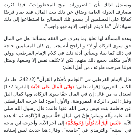
ويستدل لذلك بأن "الضرورات تبيح المحظورات"، فإذا كثرت
مصارف الدولة العامة وضاق عن ذلك بيت المال، فقد صار فرضًا
كفائيًا على المسلمين أن يسدوا تلك المصالح ما استطاعوا إلى ذلك
سبيلا؛ لأن "ما لا يتم الواجب إلا به فهو واجب".
وهذه المسألة لها تعلق بما يعرف في الفقه بمسألة: هل في المال
حق سوى الزكاة أو لا؟ والراجح أنه يجب إن كان للمسلمين حاجة
في ذلك كما بينا، وسيأتي أدلة ذلك في كلام الإمام القرطبي، وولي
الأمر مكلف بجمع ذلك منهم، لكن لا تكلف نفس إلا وسعها، وبمثل
قولنا صرحت طوائف من أهل العلم:
قال الإمام القرطبي في "الجامع لأحكام القرآن" (2/ 242، ط. دار
الكاتب العربي): [قوله تعالى:
﴿وَآتَى الْمَالَ عَلَى حُبِّهِ﴾
[البقرة: 177]
استدل به من قال: إن في المال حقًا سوى الزكاة، وبها كمال البرِّ.
وقيل: المراد الزكاة المفروضة، والأول أصح؛ لما خرجه الدارقطني
عن فاطمة بنت قيس رضي الله عنها قالت: قال رسول الله صلى
الله عليه وآله وسلم: «إِنَّ فِي المَالِ حَقًّا سِوَى الزَّكَاةِ»، ثم تلا هذه
الآية:
﴿لَيْسَ الْبِرَّ أَنْ تُوَلُّوا وُجُوهَكُمْ﴾
إلى آخر الآية. وأخرجه ابن ماجه
في "سننه" والترمذي في "جامعه"، وقال: هذا حديث ليس إسناده