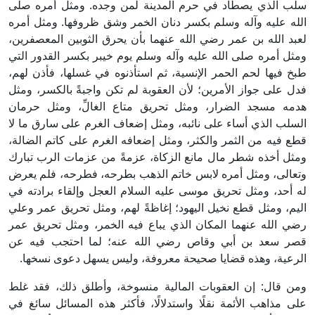
سلب الذي يصطاد في حرم المدينة لمن وجده. ومثل أمره صلى
الله عليه وآله وسلم بكسر دنان الخمر وشق ظروفها. ومثل أمره
لعبد الله بن عمر رضي الله عنهما بأن يحرق الثوبين المعصفرين،
ومثل أمره صلى الله عليه وآله وسلم يوم خيبر بكسر القدور التي
طبخ فيها لحم الحمر الإنسية، ثم استأذنوه في غسلها، فأذن لهم،
فدل على جواز الأمرين؛ لأن العقوبة لم تكن واجبةً بالكسر، ومثل
هدمه مسجد الضرار، ومثل تحريق متاع الغالِّ، ومثل حرمان
السلب الذي أساء على نائبه، ومثل إضعاف الغرم على سارق ما لا
قطع فيه من الثمر والكثر، ومثل إضعافه الغرم على كاتم الضالة،
ومثل أخذه شطر مال مانع الزكاة، عزمةً من عزمات الرب تبارك
وتعالى، ومثل أمره لابس خاتم الذهب بطرحه، فطرحه، فلم يعرض
له أحد، ومثل تحريق موسى عليه السلام العجل وإلقاء برادته في
اليم، ومثل قطع نخيل اليهود؛ إغاظةً لهم، ومثل تحريق عمر وعلي
رضي الله عنهما المكان الذي يباع فيه الخمر، ومثل تحريق عمر
قصر سعد بن أبي وقاص رضي الله عنه؛ لما احتجب فيه عن
الرعية، وهذه قضايا صحيحة معروفة، وليس يسهل دعوى نسخها.
ومن قال: إن العقوبات المالية منسوخة، وأطلق ذلك، فقد غلط
على مذاهب الأئمة نقلًا واستدلالًا، فأكثر هذه المسائل سائغ في