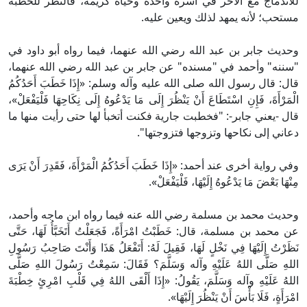
للاندماج مع الآخر في أسرة واحدة وحياة كريمة، فالنظر للخطبة
مستحب؛ لأنه يمهد لذلك ويعين عليه.
وحديث جابر بن عبد الله رضي الله عنهما، فيما رواه أبو داود في
"سننه" وأحمد في "مسنده" عن جابر بن عبد الله رضي الله عنهما،
قال: قال رسول الله صلى الله عليه وآله وسلم: «إِذَا خَطَبَ أَحَدُكُمُ
الْمَرْأَةَ، فَإِنِ اسْتَطَاعَ أَنْ يَنْظُرَ إِلَى مَا يَدْعُوهُ إِلَى نِكَاحِهَا فَلْيَفْعَلْ»،
قال -يعني جابر-: "فخطبت جارية فكنت أتخبأ لها حتى رأيت منها ما
دعاني إلى نكاحها وتزوجها فتزوجتها".
وفي رواية أخرى عند أحمد: «إِذَا خَطَبَ أَحَدُكُمُ الْمَرْأَةَ، فَقَدِرَ أَنْ يَرَى
مِنْهَا بَعْضَ مَا يَدْعُوهُ إِلَيْهَا، فَلْيَفْعَلْ».
وحديث محمد بن مسلمة رضي الله عنه فيما رواه ابن ماجه وأحمد،
عن محمد بن مسلمة، قال: خَطَبْتُ امْرَأَةً، فَجَعَلْتُ أَتَخَبَّأُ لَهَا، حَتَّى
نَظَرْتُ إِلَيْهَا فِي نَخْلٍ لَهَا، فَقِيلَ لَهُ: أَتَفْعَلُ هَذَا وَأَنْتَ صَاحِبُ رَسُولِ
اللهِ صَلَّى اللهُ عَلَيْهِ وآله وَسَلَّمَ؟ فَقَالَ: سَمِعْتُ رَسُولَ اللهِ صَلَّى
اللهُ عَلَيْهِ وآله وَسَلَّمَ، يَقُولُ: «إِذَا أَلْقَى اللهُ فِي قَلْبِ امْرِئٍ خِطْبَةَ
امْرَأَةٍ، فَلَا بَأْسَ أَنْ يَنْظُرَ إِلَيْهَا».