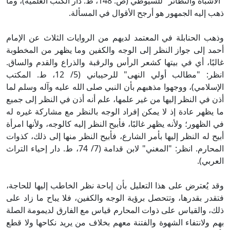
"الأشباه والنظائر" للسيوطي (ص: 148، ط. دار الكتب العلمية)، وما
ذهب إليه الجمهور هو أرجح الأقوال في المسألة.
وذهب الحنابلة في المعتمد لديهم من الروايات الثلاث عن الإمام
أحمد إلى جواز النظر إلى الوجه والكفين وما يظهر من المخطوبة
غالبًا، أي في بيتها كشعر الرأس والرقبة والذراع والقدم والساق.
انظر: "مطالب أولي النهى" للرحيباني (5/ 12، ط. المكتب
الإسلامي)، ووجهوا مذهبهم بأن النبي صلى الله عليه وآله وسلم لما
أذن في النظر إليها من غير علمها، علم أنه أذن في النظر إلى جميع
ما يظهر عادة إذ لا يمكن إفراد الوجه بالنظر مع مشاركة غيره له
في الظهور؛ ولأنه يظهر غالبًا، فأبيح النظر إليه كالوجه، ولأنها امرأة
أبيح له النظر إليها بأمر الشارع، فأبيح النظر منها إلى ذلك، كذوات
المحارم. انظر: "المغني" لابن قدامة (7/ 74، ط. دار إحياء التراث
العربي).
وقد يُعترض على هذا التعليل بأن إباحة نظر الخاطب إليها للحاجة،
فتقدر بقدرها، وتتحصل برؤية الوجه والكفين، فلا يباح ما زاد على
ذلك، والقياس على ذوات المحارم قياس مع الفارق لديمومة الصلة
بهم ولانتفاء الشهوة والفتنة معهم بخلاف من يريد نكاحها ولا قطع