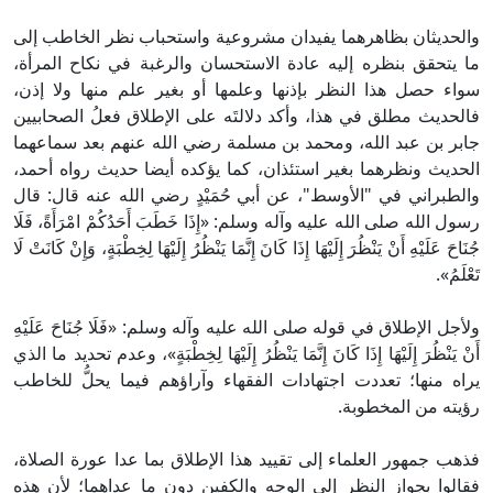
والحديثان بظاهرهما يفيدان مشروعية واستحباب نظر الخاطب إلى
ما يتحقق بنظره إليه عادة الاستحسان والرغبة في نكاح المرأة،
سواء حصل هذا النظر بإذنها وعلمها أو بغير علم منها ولا إذن،
فالحديث مطلق في هذا، وأكد دلالتَه على الإطلاق فعلُ الصحابيين
جابر بن عبد الله، ومحمد بن مسلمة رضي الله عنهم بعد سماعهما
الحديث ونظرهما بغير استئذان، كما يؤكده أيضا حديث رواه أحمد،
والطبراني في "الأوسط"، عن أبي حُمَيْدٍ رضي الله عنه قال: قال
رسول الله صلى الله عليه وآله وسلم: «إِذَا خَطَبَ أَحَدُكُمْ امْرَأَةً، فَلَا
جُنَاحَ عَلَيْهِ أَنْ يَنْظُرَ إِلَيْهَا إِذَا كَانَ إِنَّمَا يَنْظُرُ إِلَيْهَا لِخِطْبَةٍ، وَإِنْ كَانَتْ لَا
تَعْلَمُ».
ولأجل الإطلاق في قوله صلى الله عليه وآله وسلم: «فَلَا جُنَاحَ عَلَيْهِ
أَنْ يَنْظُرَ إِلَيْهَا إِذَا كَانَ إِنَّمَا يَنْظُرُ إِلَيْهَا لِخِطْبَةٍ»، وعدم تحديد ما الذي
يراه منها؛ تعددت اجتهادات الفقهاء وآراؤهم فيما يحلُّ للخاطب
رؤيته من المخطوبة.
فذهب جمهور العلماء إلى تقييد هذا الإطلاق بما عدا عورة الصلاة،
فقالوا بجواز النظر إلى الوجه والكفين دون ما عداهما؛ لأن هذه