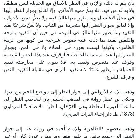
بأن يتم له ذلك، والإذن في النظر بالاتفاق مع الحنابلة ليس مطلقًا،
ولا بد له من قيد، فلا يعمُّ جميع الأماكن، وإلا لقالوا بجواز النظر إليها
في محلِّ الاغتسال وما يظهر منها غالبًا فيه، ولا يعمُّ جميع الأحوال،
وإلا لقالوا بجواز النظر إليها متجردة من الثياب، ولا نصَّ شرعيًا يفيد
التقييد بما يظهر منها غالبًا في البيت، في حين أن التقييد بالوجه
والكفين تقييد بما دلت عليه نصوص شرعية من كونها من الزينة
الظاهرة، وكونها ليست بعورة في الصلاة ولا في الحج، وبجواز
النظر إليها عند المعاملة للحاجة، فالوقوف عند هذا الحد والتقييد به
وقوف عند منصوص وتقييد به، فلا يقوى على معارضته تقييد
الحنابلة بما يظهر غالبًا؛ لأنه تقييد بالرأي في مقابلة التقييد بالنص
وعرف الشرع.
وذهب الإمام الأوزاعي إلى جواز النظر إلى مواضع اللحم من بدنها.
وحكى ابن عقيل رواية في المذهب الحنبلي بأن للخاطب النظر إلى
ما عدا العورة المغلظة وهي الْفَرْجَانِ. انظر: "الإنصاف" للمرداوي
(8/ 18، ط. دار إحياء التراث العربي).
وذهب بعضهم كالظاهرية والإمام أحمد في رواية عنه إلى جواز
النظر إلى جميع بدنها، ما ظهر منها وما بطن، عورة كان أو غير