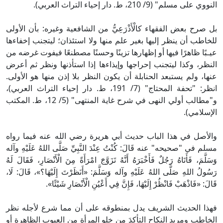
النووي على مسلم" (9/ 210، ط. دار إحياء التراث العربي).
بل صرح بعض الفقهاء كالْأَذْرَعِيُّ من الشافعية وغيره: بأن الأولى
للخاطب أن ينظر إليها بغير علم منها ولا استئذان؛ ليتجنب إخفاءها
عيـبًا ظاهرًا فيها أو إظهارها تزينًا وحسنًا مصطنعًا فيفوت غرضه من
النظر، وكذا ليتجنب إحراجها وإيذاءها إذا استأذنها ونظر ثم أعرض
عنها، ولم يستبعد الحنابلة أن يكون النظر بلا إذن منها هو الأولى.
انظر: "تحفة المحتاج" (7/ 191، ط. دار إحياء التراث العربي)،
و"مطالب أولي النهى في شرح غاية المنتهى" (5/ 12، ط. المكتب
الإسلامي).
والأصل في هذا الباب حديث أبي هريرة رضي الله عنه فيما رواه
مسلم في "صحيحه" عنه قَالَ: كُنْتُ عِنْدَ النَّبِيِّ صَلَّى اللهُ عَلَيْهِ وآله
وَسَلَّمَ، فَأَتَاهُ رَجُلٌ فَأَخْبَرَهُ أَنَّهُ تَزَوَّجَ امْرَأَةً مِنَ الْأَنْصَارِ، فَقَالَ لَهُ
رَسُولُ اللهِ صَلَّى اللهُ عَلَيْهِ وآله وَسَلَّمَ: «أَنَظَرْتَ إِلَيْهَا؟»، قَالَ: لَا،
قَالَ: «فَاذْهَبْ فَانْظُرْ إِلَيْهَا، فَإِنَّ فِي أَعْيُنِ الْأَنْصَارِ شَيْئًا».
فهذا الحديث الشريف يدل بمنطوقه على أن مما شرع لأجله نظر
الخاطب ومريد النكاح التأكدَ من خلو المرأة من العيوب الظاهرة أو