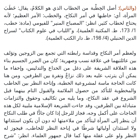
(والثاني):
أصل الخِطْبة من الخطاب الذي هو الكلامُ، يقال: خَطَبَ
المرأة، أي: خاطبها في أمر النكاح، والخطب: الأمر العظيم؛ لأنه
يحتاج لخطاب كثير. انظر: "المصباح المنير" للفيومي (مادة: خطب،
1/ 173، ط. المكتبة العلمية)، و"اللباب في علوم الكتاب" لسراج
الدين الحنبلي (4/ 198، ط. دار الكتب العلمية).
ولعظم أمر النكاح وقداسة رابطته التي تجمع بين الزوجين وتؤلف
بين عائلتيهما في علاقة نسب وصهرية؛ كان من الضرر الجسيم بناء
هذه العلاقة الشريفة على دغل من الخداع والتدليس، وإخفاء ما
يمكن أن يترتب عليه بعد ذلك نزاعٌ ونفرة بين الطرفين، ومن هنا
كانت الحاجة ماسة لمشروعية الخطبة، وإتاحة النظر بين الخاطب
والمخطوبة للتأكد من حصول الملائمة والقبول التام بينهما قبل
الشروع في عقد النكاح، وما يليه من تكاليف وحقوق والتزامات
متبادلة بين الطرفين، وقد جاءت الشريعة الإسلامية ملبية لكل هذه
الحاجات على أكمل وجه، فجاز للرجل إذا كان جادًّا في طلب النكاح
أن ينظر إلى المرأة ليتأكد من ملاءمتها له دون أن يكون استئذانها
ولا استئذان أوليائها شرطًا في إباحة النظر للخاطب، فيجوز له
النظر ولو على غفلة منها كما قال جمهور العلماء. انظر: "شرح