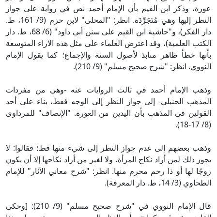
عورة، وذكر ابن القيم بأن الإمام أحمد نص في رواية على جواز
النظر إليها وهي مُتَجَرِّدَة. انظر: "المحلى" لابن حزم (9/ 161، ط.
دار الفكر)، و"حاشية ابن القيم على سنن أبي داود" (6/ 68، ط. دار
الكتب العلمية)، وقد اعترض العلماء على مثل هذه الآراء المتوسعة
بأنها خطأ ظاهر منابذ لأصول السنة والإجماع؛ كما يقول الإمام
النووي. انظر: "شرح صحيح مسلم" (9/ 210).
وذهب الإمام أحمد في ثالث الروايات عنه -وهي من مفردات
المذهب الحنبلي- إلى جواز النظر إلى الوجه فقط، بناء على أحد
القولين في المذهب بأن اليدين من العورة. "الإنصاف" للمرداوي
(8/ 17-18).
وذهب بعضهم إلى عدم جواز النظر إلى شيء منها قط؛ فقالوا: لا
يجوز ذلك لمن أراد نكاح المرأة، ولا لغير من أراد نكاحها إلا أن يكون
زوجًا لها أو ذا رحم محرم منها. انظر: "شرح معاني الآثار" للإمام
الطحاوي (3/ 14، ط. دار المعرفة).
قال الإمام النووي في "شرح صحيح مسلم" (9/ 210): [وحكى