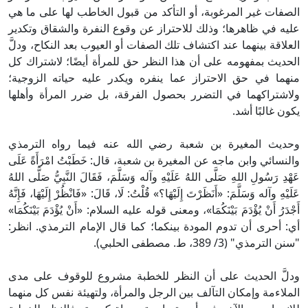
الصفات غير المرغوبة، أو التأكد من قبول الخاطب لها على ما هي
عليه في ظاهرها؛ وذلك للاحتراز عن وقوع النفرة والشقاق وتكدير
العلاقة بينهما عند اكتشاف تلك الصفات أو العيوب بعد النكاح، ودلَّ
الحديث بمفهومه على أن هذا النظر حق للمرأة أيضًا؛ لاشتراك كل
منهما في حق الاحتراز عما ينفره ويكدر عليه حياته الزوجية؛
ولاشتراكهما في التضرر بحصول الفرقة، بل ضرر المرأة وأهلها
يكون غالبًا أشد.
وحديث المغيرة بن شعبة رضي الله عنه فيما رواه الترمذي
والنسائي وابن ماجه عن المغيرة بن شعبة، قال: خَطَبْتُ امْرَأَةً عَلَى
عَهْدِ رَسُولِ اللهِ صَلَّى اللهُ عَلَيْهِ وآله وَسَلَّمَ، فَقَالَ النَّبِيُّ صَلَّى اللهُ
عَلَيْهِ وآله وَسَلَّمَ: «أَنَظَرْتَ إِلَيْهَا؟» قُلْتُ: لَا، قَالَ: «فَانْظُرْ إِلَيْهَا، فَإِنَّهُ
أَجْدَرُ أَنْ يُؤْدَمَ بَيْنَكُمَا»، ومعنى قوله عليه السلام: «أَنْ يُؤْدَمَ بَيْنَكُمَا»
أي: أحرى أن تدوم المودة بينكما؛ كما قال الإمام الترمذي. انظر:
"سنن الترمذي" (3/ 389، ط. مصطفى الحلبي).
ودلَّ الحديث على أن النظر للخطبة مشروع للوقوف على مدى
الملاءمة وإمكان التآلف بين الرجل والمرأة، ولتهيئة نفس كل منهما