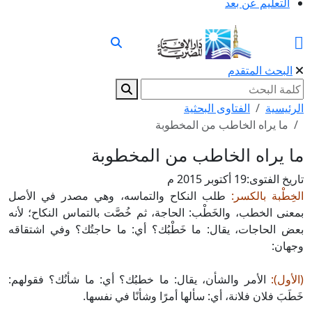
التعليم عن بعد
البحث المتقدم
الرئيسية
الفتاوى البحثية
ما يراه الخاطب من المخطوبة
ما يراه الخاطب من المخطوبة
تاريخ الفتوى:
19 أكتوبر 2015 م
الخِطْبة بالكسر:
طلب النكاح والتماسه، وهي مصدر في الأصل
بمعنى الخطب، والخَطْب: الحاجة، ثم خُصَّت بالتماس النكاح؛ لأنه
بعض الحاجات، يقال: ما خَطْبُك؟ أي: ما حاجتُك؟ وفي اشتقاقه
وجهان:
(الأول):
الأمر والشأن، يقال: ما خطبُك؟ أي: ما شأنُك؟ فقولهم:
خَطَبَ فلان فلانة، أي: سألها أمرًا وشأنًا في نفسها.