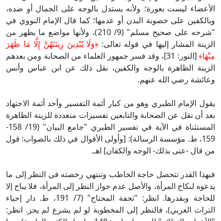
الأعضاء ليست بعورة؛ ولأنه يستدل بالوجه على الجمال أو ضده،
وبالكفين على خصوبة البدن أو عدمها؛ كما قال الإمام النووي في
"شرحه على صحيح مسلم" (9/ 210)، ولأنها مواضع ما يظهر من
الزينة المشار إليها في قوله تعالى:
﴿وَلَا يُبْدِينَ زِينَتَهُنَّ إِلَّا مَا ظَهَرَ
مِنْهَا﴾
[النور: 31]، وقد فسر جمهور العلماء من الصحابة ومن بعدهم
الزينة الظاهرة بالوجه والكفين، نقل ذلك عن ابن عباس وأنس
وعائشة رضي الله عنهم.
يقول الإمام الطبري وهو من كبار أئمة التفسير وأحد أئمة الاجتهاد
بعد أن نقل عن الصحابة والتابعين تفسيرات متعددة للزينة الظاهرة
المستثناة في الآية في تفسير الطبري "جامع البيان" (19/ 158-
159، ط. مؤسسة الرسالة): [وأولى الأقوال في ذلك بالصواب: قول
من قال -عنى بذلك- الوجه والكفان] اهـ.
فبهذا القدر تتحصل حاجة الخاطب وتنتهي رخصته في النظر إلى ما
يدعوه لنكاح المرأة، والأصل عدم جواز النظر إلى المرأة، فلا يباح إلا
للحاجة وبقدرها. انظر: "تحفة المحتاج" (7/ 191، ط. دار إحياء
التراث العربي)، فالنظر إلى المخطوبة لو لم يشرع لم يجز. انظر: