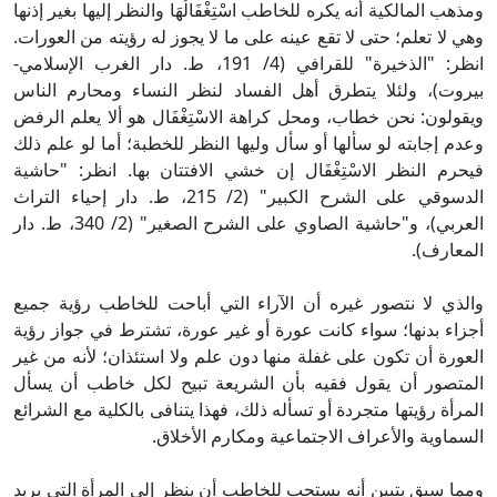
ومذهب المالكية أنه يكره للخاطب اسْتِغْفَالُهَا والنظر إليها بغير إذنها
وهي لا تعلم؛ حتى لا تقع عينه على ما لا يجوز له رؤيته من العورات.
انظر: "الذخيرة" للقرافي (4/ 191، ط. دار الغرب الإسلامي-
بيروت)، ولئلا يتطرق أهل الفساد لنظر النساء ومحارم الناس
ويقولون: نحن خطاب، ومحل كراهة الاسْتِغْفَال هو ألا يعلم الرفض
وعدم إجابته لو سألها أو سأل وليها النظر للخطبة؛ أما لو علم ذلك
فيحرم النظر الاسْتِغْفَال إن خشي الافتتان بها. انظر: "حاشية
الدسوقي على الشرح الكبير" (2/ 215، ط. دار إحياء التراث
العربي)، و"حاشية الصاوي على الشرح الصغير" (2/ 340، ط. دار
المعارف).
والذي لا نتصور غيره أن الآراء التي أباحت للخاطب رؤية جميع
أجزاء بدنها؛ سواء كانت عورة أو غير عورة، تشترط في جواز رؤية
العورة أن تكون على غفلة منها دون علم ولا استئذان؛ لأنه من غير
المتصور أن يقول فقيه بأن الشريعة تبيح لكل خاطب أن يسأل
المرأة رؤيتها متجردة أو تسأله ذلك، فهذا يتنافى بالكلية مع الشرائع
السماوية والأعراف الاجتماعية ومكارم الأخلاق.
ومما سبق يتبين أنه يستحب للخاطب أن ينظر إلى المرأة التي يريد