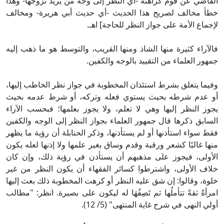
القاضي عن قوم كراهته -أي النظر إلى وجه من يريد تزوجها- وهذا
خطأ مخالف لصريح هذا الحديث -أي حديث أبي هريرة- ومخالف
لإجماع الأمة على جواز النظر للحاجة] اهـ.
فالآراء كثيرة منها الشاذ ومنها القريب، والتوسط هو ما ذهب إليه
جمهور العلماء من التقييد بالوجه والكفين.
وفيما يتعلق بشرط استئذان المخطوبة في جواز نظر الخاطب إليها،
أو عدم شرطه بحيث يستوي فعله وتركه، أو شرط عدمه بحيث
يجوز النظر إليها وهي لا تعلم، ولا يجوز بعلمها؛ فبحسب الآراء
السابق ذكرها قال جمهور العلماء بجواز النظر إلى الوجه والكفين
فقط سواء استأذنها أو لم يستأذنها، وذكر الحنابلة أن رؤية ما يظهر
منها غالبًا كشعر ورقبة وقدم وساق بغير علمها ولا إذنها لعله يكون
الأولى، فيجوز على مذهبهم أن يستأذن في رؤية ذلك، وإن كان
خلاف الأولى، واشترطوا كسائر الفقهاء أن يكون النظر من غير
خلوة، وقالوا: إن شق عليه النظر أو كرهت المخطوبة ذلك بعث إليها
امرأةً ثقةً تتأملُها ثم تَصِفُهَا له ليكون على بصيرة. انظر: "مطالب
أولي النهى في شرح غاية المنتهى" (5/ 12).