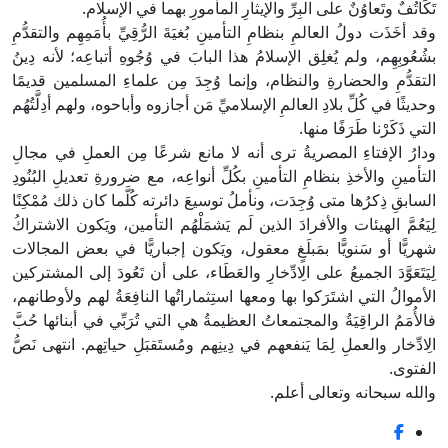
تَكَاتُفٌ وتَعاوُنٌ على البِرِّ والإيثارِ المأمورِ بهما في الإسلام.
وقد أخَذَت دولُ العالمِ بنظامِ التأمينِ بُغيَةَ الرُّقِيِّ بأُمَمِهِم والتقدُّمِ
بشُعُوبِهِم، ولم يُغلِق الإسلامُ هذا البابَ في وُجُوهِ أتباعِه؛ لأنه دِينُ
التقدُّمِ والحضارةِ والنظام، وإنما وُجِدَ مِن علماءِ المسلمين قديمًا
وحديثًا في كُلِّ بلادِ العالمِ الإسلاميِّ مَن أجازوه وأباحوه، ولهم أدِلَّتُهُم
التي ذَكَرْنا طَرَفًا منها.
ودارُ الإفتاءِ المصريةُ ترى أنه لا مانع شرعًا مِن العملِ في مجالِ
التأمينِ والأخذِ بنظامِ التأمينِ بكُلِّ أنواعِه، مع ضرورةِ تعديلِ البُنُودِ
السابقِ ذِكرُها متى وُجِدَت، ونأملُ توسيعَ دائرته كُلَّما كان ذلك مُمْكِنًا
لِيَعُمَّ الهيئات والأفرادَ الذين لَم يَشمَلْهُم التأمين، ويَكون الاشتراكُ
شهريًّا أو سَنويًّا بمَبلَغٍ معقول، ويَكون إجباريًّا في بعض المجالات
لِيَتَعَوَّدَ الجميعُ على الِادِّخارِ والعَطَاء، على أن تَعُودَ إلى المشتركين
الأموالُ التي اشتَرَكوا بها ومعها استِثماراتُها النافِعَةُ لهم ولأوطانهم،
فالأُمَمُ الراقِيَةُ والمجتمعاتُ العظيمةُ هي التي تُرَبِّي في أبنائها حُبَّ
الِادِّخار والعملِ لِمَا يَنفعهم في دِينِهم ومُستَقبَلِ حياتِهم. انتهى نَصُّ
الفتوى.
والله سبحانه وتعالى أعلم.