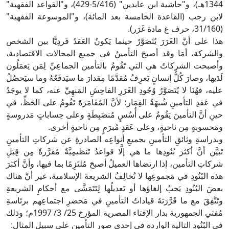
1344هـ)، و"حاشية ابن عابدين" (5/416-429)، و"القواعد الفقهية"
لابن رجب (القاعدة الخامسة بعد المائة)، و"الموسوعة الفقهية"
(31/160، حرف غ مادة غَرَر).
هذا على أنَّ الغَرَرَ يُتَصَوَّرُ حينما يَكونُ العَقدُ فَردِيًّا بين الشخص
والشركة، أمَا وقد أصبحَ التأمينُ في جميع المجالات الاقتصادية،
وأصبحت الشركاتُ هي التي تَقُومُ بالتأمين الجماعِيِّ لِمَن يَعمَلُون
لَدَيها، وصارَ كُلُّ إنسانٍ يَعرِفُ مُقدَّمًا مِقدارَ ما سيَدفَعُهُ وما سيَحصُلُ
عليه، فهُنَا لا يُتَصَوَّرُ وُجُودِ الغَرَرِ الفاحِشِ المَنهِيِّ عنه، كما لا يوجَدُ
في عَقدِ التأمينِ شُبهَةُ القِمَار؛ لأنَّ المُقَامَرَةَ تَقُومُ على الحَظِّ، في
حينِ أنَّ التأمينَ يَقُومُ على أُسُسٍ مُنضَبِطَةٍ وعلى حِساباتٍ مَدروسةٍ
ومَحسوبةٍ مِن ناحيةٍ، وعلى عَقدٍ مُبرَمٍ مِن ناحيةٍ أخرى.
وبدراسةِ وثائقِ التأمينِ بجميعِ أنواعِه الصادرةِ عن شركاتِ التأمينِ
تَبَيَّن أنَّ أكثرَ بُنُودِها ما هي إلَّا قواعدُ تَنظيمِيَّةٌ مُقرَّرةٌ مِن قِبَلِ
شركاتِ التأمين، إذا ارتضاها العميلُ أصبحَ مُلتَزِمًا بما فيها، وأنَّ أكثرَ
هذه البُنُودِ في مَجموعِها لا تُخالِفُ الشريعةَ الإسلامية، غير أنَّ هناك
بعضَ البُنُودِ يَجبُ إلغاؤها أو تَعديلُها لِتَتَمَشَّى مع أحكامِ الشريعةِ
وتَتَّفِقَ مع ما قَرَّرَتهُ قياداتُ التأمينِ في مَحضرِ اجتماعِهم برئاسةِ
مُفتي الجمهورية بدار الإفتاء المصرية المؤرخ 25/ 3/ 1997م؛ وذلك
في البُنُودِ التالية الواردة في إحدى صور التأمين على سبيل المثال: