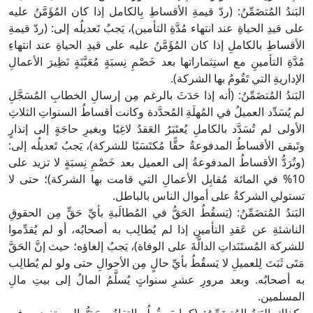
البَندُ المُتضَمِّنُ: (ردّ قيمةِ الأقساطِ بِالكامل إذا كان المُؤَمَّنُ عليه
على قيدِ الحياةِ عند انتهاء مُدَّةِ التأمين)، يَجبُ تَعديلُه إلى: (ردّ قيمةِ
الأقساطِ بالكاملِ إذا كان المُؤَمَّنُ عليه على قيدِ الحياةِ عند انتهاءِ
مُدَّةِ التأمينِ مع استِثماراتها بعد خَصْمِ نِسبَةٍ مُعَيَّنَةٍ نَظِيرَ الأعمالِ
الإداريةِ التي تَقُومُ بها الشركة).
البَندُ المُتضَمِّنُ: (أنه إذا حَدَثَ بالرغم مِن إرسالِ الخطابِ المُسَجَّلِ
لم يُسَدِّد العميلُ في المُهلَةِ المُحدَّدة وكانت أقساطُ السنواتِ الثلاثِ
الأولى لم تُسَدَّد بالكاملِ يُعتَبَرُ العَقدُ لاغِيًا وبغيرِ حاجَةٍ إلى إنذارٍ
وتَبقى الأقساطُ المدفوعةُ حقًّا مُكتَسَبًا للشركة)، يَجبُ تَعديلُه إلى:
(وتُرَدُّ الأقساطُ المدفوعةُ إلى العميل بعد خَصْمِ نِسبَةٍ لا تزيد على
10% في المائة مُقابِل الأعمالِ التي قامت بها الشركة)؛ حتى لا
تستولي الشركةُ على أموال الناس بالباطل.
البَندُ المُتضَمِّنُ: (يَسقُطُ الحَقُّ في المُطالَبةِ بأيِّ حَقٍّ مِن الحقوقِ
الناشئةِ عن عَقدِ التأمينِ إذا لم يُطالِب به أصحابُه، أو لم يُقدِّموا
للشركة المُستَنَداتِ الدالَّةَ على الوفاة)، يَجبُ إلغاؤه؛ حيث إنَّ الحَقَّ
مَتَى ثَبَتَ لِلعميلِ لا يَسقُطُ بأيِّ حالٍ مِن الأحوالِ حتى ولو لم يُطالِب
به أصحابُه. وبعد مرورِ عشرِ سنواتٍ يُسلَّمُ المالُ إلى بيتِ مالِ
المسلمين.