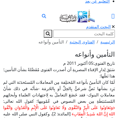
التعليم عن بعد
البحث المتقدم
الرئيسية
الفتاوى البحثية
التأمين وأنواعه
التأمين وأنواعه
تاريخ الفتوى:
05 أكتوبر 2011 م
سَبَقَ لِدارِ الإفتاءِ المصريةِ أن أصدرت الفتوى مُفَصَّلةً بشأن التأمين؛
هذا نَصُّها:
لَمّا كان التأمينُ بأنواعه المُختلِفة مِن المعاملات المُستَحدَثة التي لم
يَرِد بشأنها نَصٌّ شرعيٌّ بِالحِلِّ أو بِالحُرمَة -شأنُه في ذلك شأنُ
معاملاتِ البنوك- فقد خَضَعَ التعاملُ به لِاجتِهاداتِ العلماءِ وأبحاثِهم
المُستَنبَطَةِ مِن بعض النصوص في عُمُومِها؛ كقول الله تعالى:
﴿وَتَعَاوَنُوا عَلَى الْبِرِّ وَالتَّقْوَى وَلَا تَعَاوَنُوا عَلَى الْإِثْمِ وَالْعُدْوَانِ وَاتَّقُوا
اللهَ إِنَّ اللهَ شَدِيدُ الْعِقَابِ﴾
[المائدة: 2]، وكقول النبي صلى الله عليه