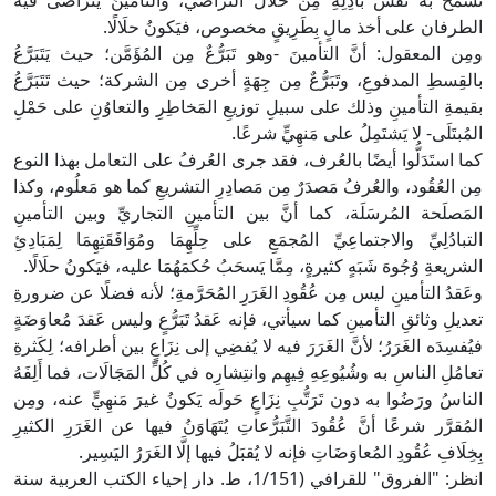
تَسمَحَ به نفْسُ باذِلِهِ مِن خلال التراضي، والتأمينُ يتراضى فيه
الطرفان على أخذ مالٍ بِطَرِيقٍ مخصوص، فيَكونُ حلَالًا.
ومِن المعقول: أنَّ التأمينَ -وهو تَبَرُّعٌ مِن المُؤَمَّن؛ حيث يَتَبَرَّعُ
بالقِسطِ المدفوعِ، وتَبَرُّعٌ مِن جِهَةٍ أخرى مِن الشركة؛ حيث تَتَبَرَّعُ
بقيمةِ التأمينِ وذلك على سبيلِ توزيعِ المَخاطِرِ والتعاوُنِ على حَمْلِ
المُبتَلَى- لا يَشتَمِلُ على مَنهِيٍّ شرعًا.
كما استَدَلُّوا أيضًا بالعُرف، فقد جرى العُرفُ على التعامل بهذا النوع
مِن العُقُود، والعُرفُ مَصدَرٌ مِن مَصادِرِ التشريعِ كما هو مَعلُوم، وكذا
المَصلَحة المُرسَلَة، كما أنَّ بين التأمينِ التجاريِّ وبين التأمينِ
التبادُلِيِّ والاجتماعِيِّ المُجمَعِ على حِلِّهِمَا ومُوَافَقَتِهِمَا لِمَبَادِئِ
الشريعةِ وُجُوهَ شَبَهٍ كثيرةٍ، مِمَّا يَسحَبُ حُكمَهُمَا عليه، فيَكونُ حلَالًا.
وعَقدُ التأمينِ ليس مِن عُقُودِ الغَرَرِ المُحَرَّمةِ؛ لأنه فضلًا عن ضرورةِ
تعديلِ وثائقِ التأمينِ كما سيأتي، فإنه عَقدُ تَبَرُّعٍ وليس عَقدَ مُعاوَضَةٍ
فيُفسِدَه الغَرَرُ؛ لأنَّ الغَرَرَ فيه لا يُفضِي إلى نِزَاعٍ بين أطرافه؛ لِكَثرةِ
تعامُلِ الناسِ به وشُيُوعِهِ فِيهِم وانتِشارِه في كُلِّ المَجَالَات، فما أَلِفَهُ
الناسُ ورَضُوا به دون تَرَتُّبِ نِزَاعٍ حَولَه يَكونُ غيرَ مَنهِيٍّ عنه، ومِن
المُقرَّر شرعًا أنَّ عُقُودَ التَّبَرُّعاتِ يُتَهَاوَنُ فيها عن الغَرَرِ الكثيرِ
بِخِلَافِ عُقُودِ المُعاوَضَاتِ فإنه لا يُقبَلُ فيها إلَّا الغَرَرُ اليَسِير.
انظر: "الفروق" للقرافي (1/151، ط. دار إحياء الكتب العربية سنة