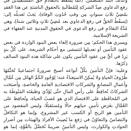
وكذلك البَندُ المُتضَمِّنُ: (كما يَسقُطُ بالتقادُمِ حَقُّ المستفيدين في
رفعِ الدعاوي ضِدَّ الشركةِ لِلمُطالَبةِ بالحقوقِ الناشئةِ عن هذا العَقدِ
بمُضِيِّ ثلاثِ سنواتٍ مِن وقتِ حُدُوثِ الوفاة)، يَجبُ تَعديلُه إلى:
(يَسقُطُ الحَقُّ في رفع الدعاوي بعد مُضِيِّ ثلاثٍ وثلاثين سَنةً)، وهي
مُدَّةُ التقادُمِ في رفع الدعوى في الحقوقِ المدنيةِ عند الفقهاء في
الشريعة الإسلامية.
ويسري هذا الحكم؛ مِن ضرورة إلغاء بعض البنود الواردة في بعض
عقود التأمين أو تعديلها لتتمشى مع أحكام الشريعة، على كُلِّ بندٍ
يَرِدُ في أيٍّ مِن عقود التأمين يكون على شاكلة هذه البنود السالف
ذِكرُها.
وعليه: فإنَّ التأمينَ بكُلِّ أنواعه أصبحَ ضرورةً اجتماعيةً تُحَتِّمُهَا
ظُرُوفُ الحياةِ ولا يُمكِنُ الاستِغناءُ عنه؛ لِوُجُودِ الكَمِّ الهائل مِن عُمَّالِ
وأعمالِ المصانعِ والشركاتِ الاقتصاديةِ العامةِ والخاصةِ، وأصبَحَت
الشركاتُ تُحافِظُ على رأسِ المالِ حتَّى يُؤَدِّيَ وظيفَتَه المَنُوطَةَ به
في المُحافَظةِ على الاقتصادِ الذي هو عَصبُ الحياة، وتُحافِظ على
العُمَّالِ بغَرَضِ تأمينِ حياتِهم حالًا ومُستَقبَلًا، وليس المقصود من
التأمين هو الربح أو الكسب غير المشروع، وإنما هو التكافلُ
والتضامنُ والتعاوُنُ في رَفعِ ما يُصِيبُ الأفرادَ والهيئات مِن أضرارِ
الحوادثِ والكوارث، وليس التأمينُ ضريبةً تُحَصَّلُ بالقُوَّةِ، إنما هو