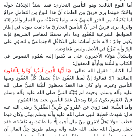
أما النوع الثالث: وهو التأمين التجاري: فقد اشتَدَّ الخِلافُ حَولَه
واحْتَدّ: فبينما يرى فريقٌ مِن العلماء أنَّ هذا النوعَ مِن التعاملِ حرامٌ
لِمَا يَكتَنِفُهُ مِن الغَرَرِ المَنهِيِّ عنه، ولِمَا يَتَضَمَّنُه مِن القِمَارِ والمُراهَنَةِ
والربا، يرى فريقٌ آخر أنَّ التأمينَ التجاريَّ ما دامت بنوده في إطار
الضوابطِ الشرعية للعُقُودِ وما دام محققًا لمقاصدِ الشريعةِ فإنه
يكون جائزًا؛ لأنه قائمٌ أساسًا على التكافُلِ الاجتماعيِّ والتعاوُنِ على
البِرِّ وأنه تَبَرُّعٌ في الأصل وليس مُعاوَضة.
واستَدَلَّ هؤلاء الأخيرون على ما ذَهَبوا إليه بعُمُوم النصوص في
الكتاب والسُّنة وبأدِلَّةِ المعقول:
أما الكتاب: فقول الله تعالى:
﴿يَا أَيُّهَا الَّذِينَ آَمَنُوا أَوْفُوا بِالْعُقُودِ﴾
[المائدة: 1]؛ فقالوا: إنَّ لَفظَ العُقُودِ عامٌّ يَشمَلُ كُلَّ العُقُودِ ومنها
التأمين وغيره، ولو كان هذا العَقدُ محظورًا لَبَيَّنَهُ النبيُّ صلى الله
عليه وآله وسلم، وحيث لم يُبَيِّنْهُ النبيُّ صلى الله عليه وآله وسلم
فإنَّ العُمُومَ يَكونُ مُرادًا ويَدخلُ عَقدُ التأمينِ تحت هذا العُمُوم.
وأما السُّنة: فقد رُويَ عن عَمْرِو بْنِ يَثْرِبِيٍّ الضَّمْرِيِّ رضي الله عنه
قال: شَهِدتُ خُطبةَ النبي صلى الله عليه وآله وسلم بمِنًى وكان فيما
خَطَب: «وَلَا يَحِلُّ لِامْرِئٍ مِنْ مَالِ أَخِيهِ إِلَّا مَا طَابَتْ بِهِ نَفْسُهُ»، فقد
جَعَل رسولُ الله صلى الله عليه وآله وسلم طريقَ حِلِّ المالِ أن