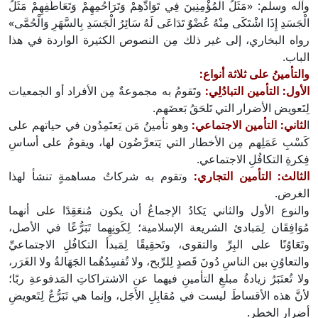
وآله وسلم: «مَثَلُ الْمُؤْمِنِينَ فِي تَوَادِّهِمْ وَتَرَاحُمِهِمْ وَتَعَاطُفِهِمْ مَثَلُ
الْجَسَدِ إِذَا اشْتَكَى مِنْهُ عُضْوٌ تَدَاعَى لَهُ سَائِرُ الْجَسَدِ بِالسَّهَرِ وَالْحُمَّى»
رواه البخاري، إلى غير ذلك مِن النصوص الكثيرة الواردة في هذا
الباب.
والتأمينُ على ثلاثة أنواع:
الأول: التأمين التبادُلِي:
وتَقومُ به مجموعةٌ مِن الأفراد أو الجمعيات
لِتَعويض الأضرار التي تَلحَقُ بَعضَهم.
ا
لثاني: التأمين الاجتماعي:
وهو تأمينُ مَن يَعتَمِدُون في حياتهم على
كَسْبِ عَمَلِهم مِن الأخطار التي يَتعرَّضُون لها، ويقومُ على أساسِ
فِكرةِ التكافُلِ الاجتماعي.
الثالث: التأمين التجاري:
وتقوم به شركاتُ مساهمةٍ تنشأ لهذا
الغرض.
والنوع الأول والثاني يَكادُ الإجماعُ أن يكون مُنعَقِدًا على أنهما
مُوَافِقَان لِمَبادئ الشريعة الإسلامية؛ لِكَونِهِما تَبَرُّعًا في الأصل،
وتَعَاوُنًا على البِرِّ والتقوى، وتَحقِيقًا لِمَبدأ التكافُلِ الاجتماعيِّ
والتعاوُنِ بين الناسِ دُونَ قَصدٍ لِلرِّبح، ولا تُفسِدُهُما الجَهَالةُ ولا الغَرَر،
ولا تُعتَبَرُ زيادةُ مبلغِ التأمينِ فيهما عن الاشتراكاتِ المَدفوعةِ ربًا؛
لأنَّ هذه الأقساطَ ليست في مُقابِلِ الأَجَل، وإنما هي تَبَرُّعٌ لِتَعويضِ
أضرارِ الخطر.