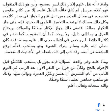
وادعاء أنه نقل عنهم إنكار ذلك ليس بصحيح، وأين هو ذلك المنقول،
فهو كلام مرسل لم يُقِمْ قائلُه الدليلَ عليه، إلا من كلام طاوس
فحسب، في مقابل العديد ممن نقل عنهم الجواز في صدر كلامه،
وكل ذلك مسلك لا يرتضيه التحقيق العلمي الصحيح، فإنه متى جاز
التكرار مطلقًا اقتضى ذلك جوازَ الإكثار مطلقًا والموالاة، ويحتاج
الفرق بينهما إلى دليل، ولا يوجد. كما أن المندوب -كما تقدم في
كلام الحافظ- لم ينحصر في أفعاله صلى الله عليه وسلم؛ فقد كان
-صلى الله عليه وسلم- يترك الشيء وهو يستحب فعلَه لرفع
المشقة عن أمته، وقد ندب إلى ذلك بلفظه في الأحاديث المتقدمة.
وبناءً عليه وفي واقعة السؤال: فإنه يجوز بل يستحب للمُتَمَتِّع قبل
الإحرام بالحج ولكلِّ مَن فرغ من النفر الأول بعد الرمي في اليوم
الثاني من أيام التشريق أن يعتمرَ ويكرِّرَ العمرة ويواليَ بينها، وذلك
هو مذهب جماهير العلماء سلفًا وخلفًا.
والله سبحانه وتعالى أعلم