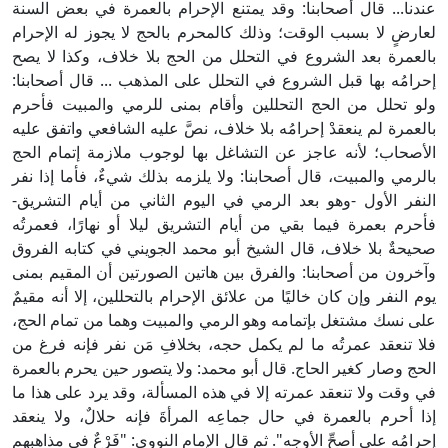
عندنا... قال أصحابنا: وقد يمتنع الإحرام بالعمرة في بعض السنة
لعارضٍ لا بسبب الوقت؛ وذلك كالمحرم بالحج لا يجوز له الإحرام
بالعمرة بعد الشروع في التحلل من الحج بلا خلاف، وكذا لا يصح
إحرامُه بها قبل الشروع في التحلل على المذهب ... قال أصحابنا:
ولو تحلل من الحج التحللين وأقام بمنى للرمي والمبيت فأحرم
بالعمرة لم ينعقدْ إحرامُه بلا خلاف، نصَّ عليه الشافعي واتفق عليه
الأصحاب؛ لأنه عاجز عن التشاغل بها لوجوب ملازمة إتمام الحج
بالرمي والمبيت، قال أصحابنا: ولا يلزمه بذلك شيءٌ، فأما إذا نفر
النفر الأول -وهو بعد الرمي في اليوم الثاني من أيام التشريق-
فأحرم بعمرة فيما بقي من أيام التشريق ليلا أو نهارًا، فعمرتُه
صحيحةٌ بلا خلاف، قال الشيخ أبو محمد الجويني في كتابه الفروق
وآخرون من أصحابنا: والفرق بين هاتين الصورتين أن المقيم بمنى
يوم النفر وإن كان خاليًا من علائق الإحرام بالتحللين، إلا أنه مقيمٌ
على نسك مشتغل بإتمامه وهو الرمي والمبيت وهما من تمام الحج،
فلا تنعقد عمرتُه ما لم يكمل حجه، بخلافِ مَن نفر فإنه فرغ من
الحج وصار كغير الحاج. قال أبو محمد: ولا يتصور حين يحرم بالعمرة
في وقت ولا تنعقد عمرته إلا في هذه المسألة، وقد يرد على هذا ما
إذا أحرم بالعمرة في حال جماعِه المرأةَ فإنه حلالٌ، ولا ينعقد
إحرامُه على أصحِّ الأوجه". ثم قال الإمام النووي: "فَرْعٌ في مذاهبهم