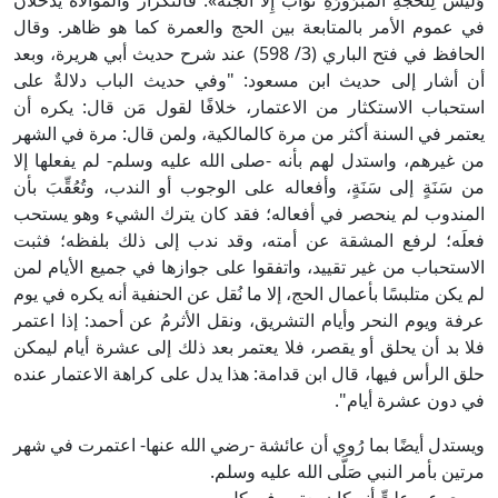
وَلَيْسَ لِلْحَجَّةِ الْمَبْرُورَةِ ثَوَابٌ إِلَّا الْجَنَّةُ». فالتكرار والموالاة يدخلان
في عموم الأمر بالمتابعة بين الحج والعمرة كما هو ظاهر. وقال
الحافظ في فتح الباري (3/ 598) عند شرح حديث أبي هريرة، وبعد
أن أشار إلى حديث ابن مسعود: "وفي حديث الباب دلالةٌ على
استحباب الاستكثار من الاعتمار، خلافًا لقول مَن قال: يكره أن
يعتمر في السنة أكثر من مرة كالمالكية، ولمن قال: مرة في الشهر
من غيرهم، واستدل لهم بأنه -صلى الله عليه وسلم- لم يفعلها إلا
من سَنَةٍ إلى سَنَةٍ، وأفعاله على الوجوب أو الندب، وتُعُقِّبَ بأن
المندوب لم ينحصر في أفعاله؛ فقد كان يترك الشيء وهو يستحب
فعلَه؛ لرفع المشقة عن أمته، وقد ندب إلى ذلك بلفظه؛ فثبت
الاستحباب من غير تقييد، واتفقوا على جوازها في جميع الأيام لمن
لم يكن متلبسًا بأعمال الحج، إلا ما نُقل عن الحنفية أنه يكره في يوم
عرفة ويوم النحر وأيام التشريق، ونقل الأثرمُ عن أحمد: إذا اعتمر
فلا بد أن يحلق أو يقصر، فلا يعتمر بعد ذلك إلى عشرة أيام ليمكن
حلق الرأس فيها، قال ابن قدامة: هذا يدل على كراهة الاعتمار عنده
في دون عشرة أيام".
ويستدل أيضًا بما رُوي أن عائشة -رضي الله عنها- اعتمرت في شهر
مرتين بأمر النبي صَلَّى الله عليه وسلم.