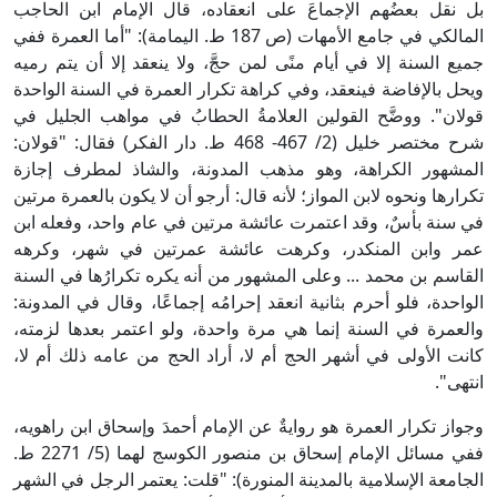
بل نقل بعضُهم الإجماعَ على انعقاده، قال الإمام ابن الحاجب
المالكي في جامع الأمهات (ص 187 ط. اليمامة): "أما العمرة ففي
جميع السنة إلا في أيام منًى لمن حجَّ، ولا ينعقد إلا أن يتم رميه
ويحل بالإفاضة فينعقد، وفي كراهة تكرار العمرة في السنة الواحدة
قولان". ووضَّح القولين العلامةُ الحطابُ في مواهب الجليل في
شرح مختصر خليل (2/ 467- 468 ط. دار الفكر) فقال: "قولان:
المشهور الكراهة، وهو مذهب المدونة، والشاذ لمطرف إجازة
تكرارها ونحوه لابن المواز؛ لأنه قال: أرجو أن لا يكون بالعمرة مرتين
في سنة بأسٌ، وقد اعتمرت عائشة مرتين في عام واحد، وفعله ابن
عمر وابن المنكدر، وكرهت عائشة عمرتين في شهر، وكرهه
القاسم بن محمد ... وعلى المشهور من أنه يكره تكرارُها في السنة
الواحدة، فلو أحرم بثانية انعقد إحرامُه إجماعًا، وقال في المدونة:
والعمرة في السنة إنما هي مرة واحدة، ولو اعتمر بعدها لزمته،
كانت الأولى في أشهر الحج أم لا، أراد الحج من عامه ذلك أم لا،
انتهى".
وجواز تكرار العمرة هو روايةٌ عن الإمام أحمدَ وإسحاق ابن راهويه،
ففي مسائل الإمام إسحاق بن منصور الكوسج لهما (5/ 2271 ط.
الجامعة الإسلامية بالمدينة المنورة): "قلت: يعتمر الرجل في الشهر