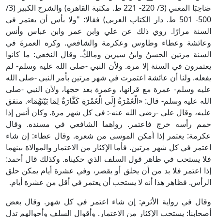
صَاحِبَا المغني (3/ 220- 221 ط. مكتبة القاهرة) والشرح الكبير (3/
500- 501 ط. دار الكتاب العربي) فقالا: "ولا بأس أن يعتمر في
السنة مرارًا. روي ذلك عن علي وابن عمر وابن عباس وأنس
وعائشة وعطاء وطاوس وعكرمة والشافعي. وكره العمرةَ في
السنة مرتين الحسنُ وابنُ سيرين ومالكٌ. وقال النخعي: ما كانوا
يعتمرون في السنة إلا مرة. ولأن النبي -صلى الله عليه وسلم- لم
يفعله. ولنا أن عائشة اعتمرت في شهر مرتين بأمر النبي -صلى الله
عليه وسلم- عمرة مع قرانها، وعمرة بعد حجها، ولأن النبي -صلى
الله عليه وسلم- قال: «الْعُمْرَةُ إِلَى الْعُمْرَةِ كَفَّارَةٌ لِمَا بَيْنَهُمَا». متفق
عليه، وقال علي -رضي الله عنه-: في كل شهر مرة. وكان أنس إذا
حمم رأسه خرج فاعتمر. رواهما الشافعي في مسنده. وقال
عكرمة: يعتمر إذا أمكن الموسى من شعره. وقال عطاء: إن شاء
اعتمر في كل شهر مرتين. فأما الإكثار من الاعتمار والموالاة بينهما
فلا يستحب في ظاهر قول السلف الذي حكيناه. وكذلك قال أحمد:
إذا اعتمر فلا بد من أن يحلق أو يقصر، وفي عشرة أيام يمكن حلق
الرأس. فظاهر هذا أنه لا يستحب أن يعتمر في أقل من عشرة أيام.
وقال في رواية الأثرم: إن شاء اعتمر في كل شهر. وقال بعض
أصحابنا: يستحب الإكثار من الاعتمار. وأقوال السلف وأحوالهم تدل