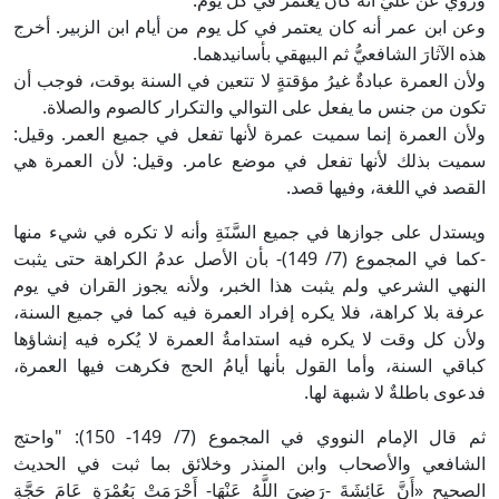
وروي عن عليٍّ أنه كان يعتمر في كل يوم.
وعن ابن عمر أنه كان يعتمر في كل يوم من أيام ابن الزبير. أخرج
هذه الآثارَ الشافعيُّ ثم البيهقي بأسانيدهما.
ولأن العمرة عبادةٌ غيرُ مؤقتةٍ لا تتعين في السنة بوقت، فوجب أن
تكون من جنس ما يفعل على التوالي والتكرار كالصوم والصلاة.
ولأن العمرة إنما سميت عمرة لأنها تفعل في جميع العمر. وقيل:
سميت بذلك لأنها تفعل في موضع عامر. وقيل: لأن العمرة هي
القصد في اللغة، وفيها قصد.
ويستدل على جوازها في جميع السَّنَةِ وأنه لا تكره في شيء منها
-كما في المجموع (7/ 149)- بأن الأصل عدمُ الكراهة حتى يثبت
النهي الشرعي ولم يثبت هذا الخبر، ولأنه يجوز القران في يوم
عرفة بلا كراهة، فلا يكره إفراد العمرة فيه كما في جميع السنة،
ولأن كل وقت لا يكره فيه استدامةُ العمرة لا يُكره فيه إنشاؤها
كباقي السنة، وأما القول بأنها أيامُ الحج فكرهت فيها العمرة،
فدعوى باطلةٌ لا شبهة لها.
ثم قال الإمام النووي في المجموع (7/ 149- 150): "واحتج
الشافعي والأصحاب وابن المنذر وخلائق بما ثبت في الحديث
الصحيح «أَنَّ عَائِشَةَ -رَضِيَ اللَّهُ عَنْهَا- أَحْرَمَتْ بَعُمْرَةٍ عَامَ حَجَّةِ