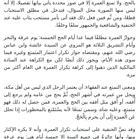
بالحج، ولا تمنع العمرة إلا في صور محددة يأتي بيانها تفصيلا، إلا أنه
ليس منها الصورة محل السؤال، فتدخل في مطلق الاستحباب
قطعًا، ومن ثَّم فمن فعل ذلك فقد أتى بأمر مستحب يثاب عليه عند
الحنفية والشافعية والجمهور سلفًا وخلفًا.
وجوازُ العمرة مطلقًا فيما عدا أيام الحج الخمسة: يوم عرفة والنحر
وأيام التشريق الثلاثة هو المروي عن السيدة عائشة وابن عباس
رضي الله عنهم، ومقتضاه جواز تكرار اعتمار المتمتع وغيره فيما
سوى هذه الأيام، ويجوز ذلك أيضًا لكن مع الكراهة عند السادة
المالكية الذين ذهبوا إلى كراهة تكرار العمرة في العام أكثر من
مرة.
ومعنى التمتع عند الفقهاء: أن يعتمر الرجل الذي ليس من أهل مكة،
ويحل من عمرته في أشهر الحج، ثُمَّ يحج من عامه ولم يرجع إلى
أُفقه، أو أُفق مثل أفقه بين الحج والعمرة، فمن حصل له ذلك فهو
متمتع، وعليه شاة. وسمي تمتعًا لأنه يسْتَمْتع بالمحظورات إِذا تحلل
عَن الْعمرَة إِلَى أَن يحرم بِالْحَجِّ.
وقد نصَّ الحنفية على استحباب تكرار العمرة، وأنه لا يكره الإكثار
منها، وأنها جائزةٌ في جميع السنة إلا خمسة أيام هي: يوم عرفة