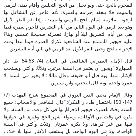
للمحرم بالحج حتى ولو تحلل من الحج التحللين وأقام بمنى للرمي
والمبيت فلا ينعقد إحرامه بالعمرة؛ لأنه عاجز عن التشاغل بها
لوجوب ملازمة إتمام الحج بالرمي والمبيت، وإذا نفر النفر الأول
وهو بعد الرمي في اليوم الثاني من أيام التشريق فأحرم بعمرة فيما
بقي من أيام التشريق ليلا أو نهارًا، فعمرتُه صحيحةٌ عندهم. وبناءً
عليه فيجوز للمتمتع عند الشافعية تكرارُ العمرة فيما عدا وقت
الإحرام بالحج وحتى النفر الأول بعد الرمي في ثاني أيام التشريق.
قال الإمام العمراني الشافعي في البيان (4/ 63-64 ط. دار
المنهاج): "ويجوز أن يعتمر في السنة مرتين، وثلاثًا، وأكثر، ويستحب
الإكثار منها، وبه قال أبو حنيفة، وقال مالك: لا يجوز في السنة إلا
عمرة واحدة. وبه قال النخعي، وابن سيرين".
وقال الإمام محيي الدين النووي في المجموع شرح المهذب (7/
147- 150 باختصار ط. دار الفكر): "قال الشافعي والأصحاب: جميع
السنة وقتٌ للعمرة، فيجوز الإحرامُ بها في كل وقت من السنة، ولا
يكره في وقت من الأوقات، وسواء أشهر الحج وغيرها في جوازها
فيها من غير كراهة، ولا يكره عمرتان وثلاث وأكثر في السنة
الواحدة، ولا في اليوم الواحد، بل يستحب الإكثار منها بلا خلاف