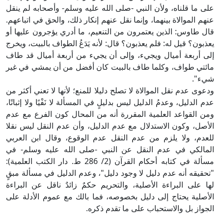
على ما قلناه، ولأن النبي -صلى الله عليه وسلم- وأصحابه لم ينقل
عنهم الموالاة بينهما، وإنما نقل عنهم إنكار ذلك، والحق في اتباعهم.
قال طاوس: الذين يعتمرون من التنعيم، ما أدري يؤجرون عليها أو
يعذبون؟ قيل له: فلم يعذبون؟ قال: لأنه يَدَعُ الطواف بالبيت، ويخرج
إلى أربعة أميال ويجيء، وإلى أن يجيء من أربعة أميال قد طاف
مائتي طواف، وكلما طاف بالبيت كان أفضل من أن يمشي في غير
شيء".
ودعوى عدم نقل الموالاة لا تصلح دليلا للمنع؛ لأنها لا تعني أكثر من
عدم الدليل، وعدمُ الدليل ليس بدليلٍ في المسألة لا نَفْيًا ولا إثباتًا،
ومن القواعد العلمية المقررة أنه من المحال كون الفرع مع عدم
الأصل، وكون الاستدلال مع عدم الدليل، وأن عدم النقل ليس نقلا
للعدم، ولا يلزم من عدم النقل عدم الوقوع، وقال ابن العربي
المالكي في عدم النقل عن النبي -صلى الله عليه وسلم- في
مسألة في كتابه أحكام القرآن (2/ 286 ط. دار الكتب العلمية):
"تحقيقه أنه عدم دليل لا وجود دليل"، وعدم الدليل في مسألة مبقٍ
لها على البراءة الأصلية، والتحريم حكمٌ زائدٌ ناقل عن البراءة
الأصلية يحتاج إلى دليل بخصوصه، فما بالك مع عموم الأدلة على
الجواز بل والاستحباب على ما تقدم ذكره.