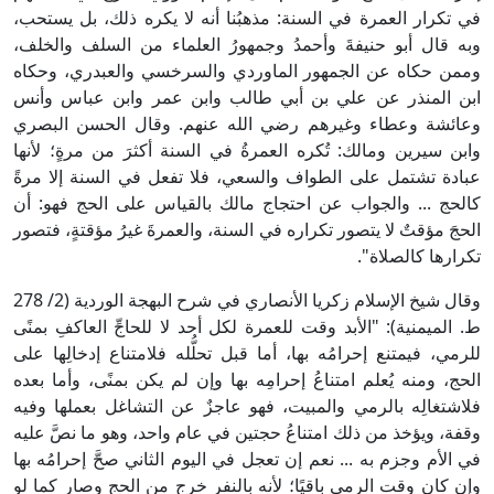
في تكرار العمرة في السنة: مذهبُنا أنه لا يكره ذلك، بل يستحب،
وبه قال أبو حنيفةَ وأحمدُ وجمهورُ العلماء من السلف والخلف،
وممن حكاه عن الجمهور الماوردي والسرخسي والعبدري، وحكاه
ابن المنذر عن علي بن أبي طالب وابن عمر وابن عباس وأنس
وعائشة وعطاء وغيرهم رضي الله عنهم. وقال الحسن البصري
وابن سيرين ومالك: تُكره العمرةُ في السنة أكثرَ من مرةٍ؛ لأنها
عبادة تشتمل على الطواف والسعي، فلا تفعل في السنة إلا مرةً
كالحج ... والجواب عن احتجاج مالك بالقياس على الحج فهو: أن
الحجَ مؤقتٌ لا يتصور تكراره في السنة، والعمرةَ غيرُ مؤقتةٍ، فتصور
تكرارها كالصلاة".
وقال شيخ الإسلام زكريا الأنصاري في شرح البهجة الوردية (2/ 278
ط. الميمنية): "الأبد وقت للعمرة لكل أحد لا للحاجِّ العاكفِ بمنًى
للرمي، فيمتنع إحرامُه بها، أما قبل تحلُّله فلامتناع إدخالِها على
الحج، ومنه يُعلم امتناعُ إحرامِه بها وإن لم يكن بمنًى، وأما بعده
فلاشتغالِه بالرمي والمبيت، فهو عاجزٌ عن التشاغل بعملها وفيه
وقفة، ويؤخذ من ذلك امتناعُ حجتين في عام واحد، وهو ما نصَّ عليه
في الأم وجزم به ... نعم إن تعجل في اليوم الثاني صحَّ إحرامُه بها
وإن كان وقت الرمي باقيًا؛ لأنه بالنفر خرج من الحج وصار كما لو