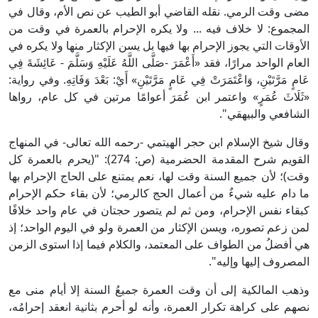
مضى وقت الرمي. نقله القاضي أبو الطيب عن نص الأم، وقال في
المجموع: لا خلاف فيه ... ولا يكره الإحرام بالعمرة في وقت من
الأوقات التي يجوز الإحرام بها فيها بل يسن الإكثار منها ولا يكره في
العام الواحد مرارًا، فقد «أَعْمَرَ -صَلَّى اللَّهُ عَلَيْهِ وَسَلَّمَ - عَائِشَةَ فِي
عَامٍ مَرَّتَيْنِ، وَاعْتَمَرَتْ فِي عَامٍ مَرَّتَيْنِ» أَيْ: بَعْدَ وَفَاتِهِ. وفي رواية:
«ثَلَاثَ عُمَرٍ» واعتمر ابن عُمَرَ أعوامًا مرتين في كل عام، رواها
الشافعي والبيهقي".
وقال شيخ الإسلام ابن حجر الهيتمي -رحمه الله تعالى- في المنهاج
القويم شرح المقدمة الحضرمية (ص: 274): "(يحرم بالعمرة كل
وقت)؛ لأن جميع السنة وقت لها، نعم يمتنع على الحاج الإحرام بها
ما دام عليه شيءٌ من أعمال الحج كالرمي؛ لأن بقاء حكم الإحرام
كبقاء نفس الإحرام، ومن ثم لم يتصور حجتان في عام واحد خلافًا
لمن زعم تصوره، ويسن الإكثار من العمرة ولو في اليوم الواحد؛ إذ
هي أفضلُ من الطواف على المعتمد، والكلام فيما إذا استوى الزمن
المصروف إليها وإليه".
وذهب المالكية إلى أن وقت العمرة جميعُ السنة إلا أيام منى مع
نصهم على كراهة تكرار العمرة، وأنه لو أحرم بثانية انعقد إحرامُه،