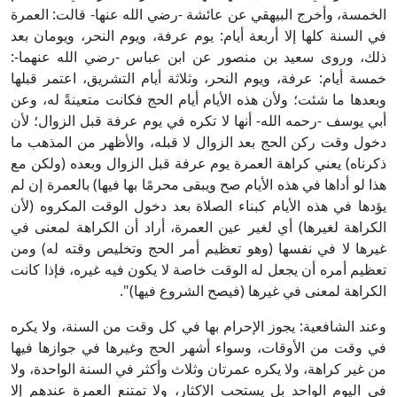
الخمسة، وأخرج البيهقي عن عائشة -رضي الله عنها- قالت: العمرة
في السنة كلها إلا أربعة أيام: يوم عرفة، ويوم النحر، ويومان بعد
ذلك، وروى سعيد بن منصور عن ابن عباس -رضي الله عنهما-:
خمسة أيام: عرفة، ويوم النحر، وثلاثة أيام التشريق، اعتمر قبلها
وبعدها ما شئت؛ ولأن هذه الأيام أيام الحج فكانت متعينةً له، وعن
أبي يوسف -رحمه الله- أنها لا تكره في يوم عرفة قبل الزوال؛ لأن
دخول وقت ركن الحج بعد الزوال لا قبله، والأظهر من المذهب ما
ذكرناه) يعني كراهة العمرة يوم عرفة قبل الزوال وبعده (ولكن مع
هذا لو أداها في هذه الأيام صح ويبقى محرمًا بها فيها) بالعمرة إن لم
يؤدها في هذه الأيام كبناء الصلاة بعد دخول الوقت المكروه (لأن
الكراهة لغيرها) أي لغير عين العمرة، أراد أن الكراهة لمعنى في
غيرها لا في نفسها (وهو تعظيم أمر الحج وتخليص وقته له) ومن
تعظيم أمره أن يجعل له الوقت خاصة لا يكون فيه غيره، فإذا كانت
الكراهة لمعنى في غيرها (فيصح الشروع فيها)".
وعند الشافعية: يجوز الإحرام بها في كل وقت من السنة، ولا يكره
في وقت من الأوقات، وسواء أشهر الحج وغيرها في جوازها فيها
من غير كراهة، ولا يكره عمرتان وثلاث وأكثر في السنة الواحدة، ولا
في اليوم الواحد بل يستحب الإكثار، ولا تمتنع العمرة عندهم إلا