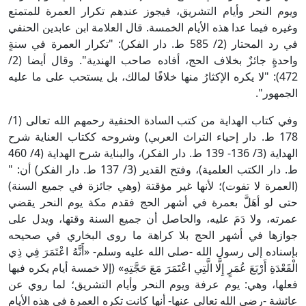
ويوم النحر وأيام التشريق، فيجوز عندهم تكرار العمرة للمتمتع
وغيره فيما عدا هذه الأيام الخمسة. قال العلامة ابن عابدين الحنفي
في رد المحتار (2/ 585 ط. دار الفكر): "تكرار العمرة في سنةٍ
واحدةٍ جائزٌ بخلاف الحج، أفاده صاحب الهندية". وقال أيضا (2/
472): "لا يكره الإكثارُ منها خلافًا لمالك، بل يستحب على ما عليه
الجمهور".
وفي كتاب الهداية من كتب السادة الحنفية رحمهم الله تعالى (1/
178 ط. دار إحياء التراث العربي) وشروحه ككتاب العناية شرح
الهداية (3/ 136- 139 ط. دار الفكر)، والبناية شرح الهداية (4/ 460
ط. دار الكتب العلمية)، وفتح القدير (3/ 137 ط. دار الفكر) أن: "
(العمرة لا تفوت)؛ لأنها غير مؤقتة (وهي جائزة في جميع السنة)
حتى لو أهَلَّ بعمرة في أشهر الحج فقدم مكة يوم النحر يقضي
عمرته، ولا دَمَ عليه، والحاصل أن جميع السنة وقتها، ويدل على
جوازها في أشهر الحج بلا كراهة ما روى البخاري في صحيحه
بإسناده إلى رسول الله -صلى الله عليه وسلم- «أَنَّهُ اعْتَمَرَ فِي ذِي
الْقَعْدَةِ أَرْبَعَ عُمَرٍ إِلَّا الَّتِي اعْتَمَرَ مَعَ حَجَّتِهِ» (إلا خمسة أيام يكره فيها
فعلها، وهي: يوم عرفة ويوم النحر وأيام التشريق؛ لما روي عن
عائشة -رضي الله تعالى عنها- أنها كانت تكره العمرة في هذه الأيام