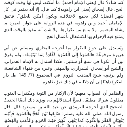
كما شاء؟ قال (يعني الإمام أحمد): ما أمكنه، ليس لها وقت كوقت
الحج. قال إسحاق (يعني ابن راهويه): كما قال، إلا أنه يعتمر في كل
شهر أفضل؛ لكي يجمع الاختلاف، ويكون أمكن للحلق". فاتفق
الإمامان أحمد وابن راهويه في هذه الرواية على جواز العمرة ما
يشاء المعتمر، ولا مانع من تكرارها، ولا شك أنه مقيد بالوقت الذي
يمتنع فيه الإحرام بها للانشغال بأعمال الحج.
ويُستدل على جواز التكرار بما أخرجه البخاري ومسلم عن أبي
هريرة مرفوعًا: «الْعُمْرَةُ إِلَى الْعُمْرَةِ كَفَّارَةٌ لِمَا بَيْنَهُمَا». ولم يفرق
بين أن تكونا في سنةٍ أو سنتين، هكذا استدل به الإمام العمراني،
والشيخ أبو إسحاق الشيرازي، والبيهقي وغيره من فقهاء الشافعية،
ولم يرتَضِه شيخ المذهب النووي في المجموع (7/ 149 ط. دار
الفكر) ذاهبًا إلى أن دلالته في ذلك غيرُ ظاهرة.
والظاهر أن الصواب معهم؛ لأن الإكثار من التوبة ومكفرات الذنوب
مطلوبٌ شرعًا مطلقًا، فصحَّ استدلالهُم به، ويؤيد ذلك أيضًا الحديثُ
الصحيح الذي أخرجه الترمذي عن عبد الله بن مسعود قال: قال
رسول الله -صلى الله عليه وسلم-: «تَابِعُوا بَيْنَ الْحَجِّ وَالْعُمْرَةِ، فَإِنَّهُمَا
يَنْفِيَانِ الْفَقْرَ وَالذُّنُوبَ كَمَا يَنْفِي الْكِيرُ خَبَثَ الْحَدِيدِ وَالذَّهَبِ وَالْفِضَّةِ،