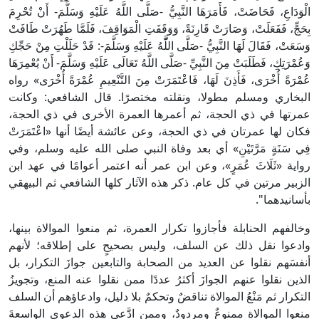
الْوَدَاعِ، فَحَاضَتْ، فَأَمَرَهَا النَّبِيُّ -صَلَّى اللَّهُ عَلَيْهِ وَسَلَّمَ- أَنْ تُحْرِمَ
بِحَجٍّ، فَفَعَلَتْ، وَصَارَتْ قَارِنَةً، وَوَقَفَتِ الْمَوَاقِفَ، فَلَمَّا طَهُرَتْ طَافَتْ
وَسَعَتْ، فَقَالَ لَهَا النَّبِيُّ -صَلَّى اللَّّهُ عَلَيْهِ وَسَلَّمَ-: قَدْ حَلَلْتِ مِنْ حَجِّكِ
وَعُمْرَتِكِ، فَطَلَبَتْ مِنَ النَّبِيِّ -صَلَّى اللَّهُ تَعَالَى عَلَيْهِ وَسَلَّمَ- أَنْ يُعْمِرَهَا
عُمْرَةً أُخْرَى، فَأَذِنَ لَهَا، فَاعْتَمَرَتْ مِنَ التَّنْعِيمِ عُمْرَةً أُخْرَى» رواه
البخاري ومسلم مطولا، ونقلته مختصرًا. قال الشافعي: وكانت
عمرتها في ذي الحجة، ثم أعمرها العمرة الأخرى في ذي الحجة،
فكان لها عمرتان في ذي الحجة، وعن عائشة أيضًا أنها «اعْتَمَرَتْ
فِي سَنَةٍ مَرَّتَيْنِ» أي بعد وفاة النبي صلى الله عليه وسلم، وفي
رواية «ثَلَاثَ عُمَرٍ»، وعن ابن عمر أنه اعتمر أعوامًا في عهد ابن
الزبير مرتين في كل عام. ذكر هذه الآثار كلها الشافعي ثم البيهقي
بأسانيدهما".
وخالفهم الحنابلة فأجازوا تكرار العمرة، ثم منعوا الموالاة بينها،
وادعوا نقل ذلك عن السلف، وليس بصحيحٍ على إطلاقه؛ لأنهم
أنفسَهم نقلوا عن العديد من الصحابة والتابعين جوازَ التكرار، بل
الذين نقلوا عنهم الجوازَ أكثرُ عددًا ممن نقلوا عنه المنع، وتجويزُ
التكرار ثم مَنْعُ الموالاة تناقضٌ وتحكمٌ بلا دليل، وادعاؤهم أن السلف
منعوا الموالاة ممنوعٌ ومردودٌ، وممن ادَّعى هذه الدعوى الواسعةَ