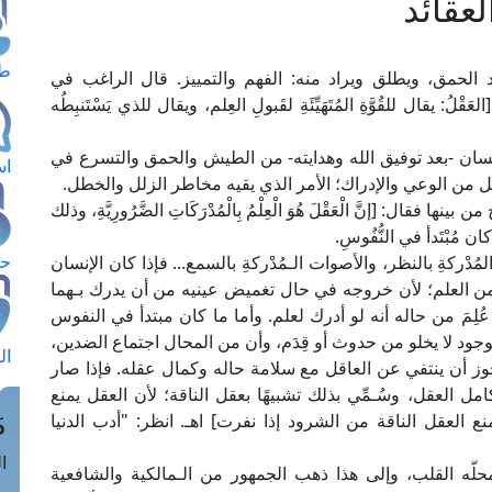
عقائد
طل
د الحمق، ويطلق ويراد منه: الفهم والتمييز. قال الراغب في
لم): [العَقْلُ: يقال للقُوَّةِ المُتَهَيِّئَةِ لقَبولِ العِلم، ويقال للذي يَسْتَنبِطُه
سان -بعد توفيق الله وهدايته- من الطيش والحمق والتسرع في
اس
عقل من الوعي والإدراك؛ الأمر الذي يقيه مخاطر الزلل والخطل.
ال: [إنَّ الْعَقْلَ هُوَ الْعِلْمُ بِالْمُدْرَكَاتِ الضَّرُورِيَّةِ، وذلك
مُبْتَدأ في النُّفُوسِ.
حج
ْركةِ بالنظر، والأصوات الـمُدْركةِ بالسمع... فإذا كان الإنسان
 من العلم؛ لأن خروجه في حال تغميض عينيه من أن يدرك بـهما
ِمَ من حاله أنه لو أدرك لعلم. وأما ما كان مبتدأ في النفوس
جود لا يخلو من حدوث أو قِدَم، وأن من المحال اجتماع الضدين،
ال
يجوز أن ينتفي عن العاقل مع سلامة حاله وكمال عقله. فإذا صار
ل العقل، وسُـمِّي بذلك تشبيهًا بعقل الناقة؛ لأن العقل يمنع
م
ع العقل الناقة من الشرود إذا نفرت] اهـ. انظر: "أدب الدنيا
الق
حلّه القلب، وإلى هذا ذهب الجمهور من الـمالكية والشافعية