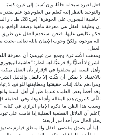
فعل لغيره سبحانه خلقًا، وإن نُسِبَ إلى غيره كسبًا.
والتوحيد بالنظر إليه كعلم من العلوم هو: علم يقتدر به 
"حاشية البيجوري على الجوهرة" (ص: 28، ط. دار السلام).
إن وظيفة العقل هي معرفة ماهية وصفة الواقع، و
حكم تكليفي عليها، فنحن نستخدم العقل عن طريق النظ
الله موجود، ولكنَّ وجوب الإيمان بالله تعالى -بحيث يع
العقل.
ومذهب الأشاعرة وجمع من غيرهم: أن معرفة الله 
الشرع لا أصليًّا ولا فرعيًّا. اهـ. انظر: "حاشية البيجوري
وأهل السنة لم يختلفوا في الإقرار بأن العقل يمكنه 
بالاعتقاد لا يمكن أن يَثْبُتَ إلا بالنقل والدليل ا
ومرادهم بذلك إثبات حقيقتها ومطابقتها للواقع، لا إثبا
وقد أخطأ بعض العلماء عندما ظن أن أهل السنة والجماع
تلقَّف كثيرون هذه المقالة وأشاعوها، وفي الحقيقة فإ
[اعلم أن الدلائل القطعية العقلية إذا قامت على ثبو
يخلو الحال من أحد أمور أربعة:
- إما أن يصدق مقتضى العقل والـمنطق فيلزم تصديق 
- وإما أن نبطلها فيلزم تكذيب النقيضين -وهو محال-.