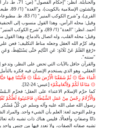
القرى)، و"شرح الكوكب المنير" (1/ 83، ط. مطبوعات الملك عبد العزيز بـمكة المكرمة).
وقيل: محله الرأس، وهذا القول منسوب إلى الحنفية، 
أحمد. انظر: "العدة" (1/ 89)، و"شرح الكوكب المنير" (1/ 84).
وقيل: محله القلب، وله اتصال بالدماغ، وهذا القول 
وقد كرَّم الله العقل وجعله مناط التكليف؛ فعن عل
«رُفِعَ القَلَمُ عَنْ ثَلَاثَةٍ: عَنِ النَّائِمِ حَتَّى يَسْتَيْقِظَ، و
"سننه".
والقرآن حافل بالآيات التي تحض على النظر، وتدعو إل
العقلي، وهو الذي يستخدم الإنسان فيه فكره بالتأمل 
الْمَاءَ صَبًّا ۞ ثُمَّ شَقَقْنَا الْأَرْضَ شَقًّا ۞ فَأَنْبَتْنَا فِيهَا حَبًّ
۞ مَتَاعًا لَكُمْ وَلِأَنْعَامِكُمْ﴾
[عبس: 24-32].
كما حرَّم الإسلام الاعتداء على العقل؛ فحرَّم الـمُسْكِ
وَالْأَزْلَامُ رِجْسٌ مِنْ عَمَلِ الشَّيْطَانِ فَاجْتَنِبُوهُ لَعَلَّكُمْ تُفْ
رسول الله صلى الله عليه وآله وسلم عن كُلِّ مُسْكر و
وعلم التوحيد لغة: العلم بأن الشيء واحد. والمراد الش
ذاتًا وصفاتٍ وأفعالًا، فليس هناك ذات تشبه ذاته تعالى، 
تشبه صفاته الصفات، ولا تعدد فيها من جنس واحد بأن ي