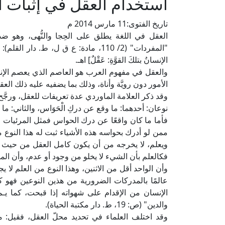
استخدام العقل في إثبات ال
تاريخ الفتوى:
11 مارس 2014 م
العقل في اللغة يطلق على الحِجا والنُّهى، وهو ض
"المفردات" (2/ 110، مادة: ع ق ل، ط. دار الق
الإنسانُ بتلكَ القوَّةِ: عَقْلٌ] اهـ.
والعقل في مفهوم العرب هو العاصم الذي يعصم الإن
الأمور دون رويَّة وأناة، وذلك بما يضفيه عليه ذلك ال
وقد ذكر العلامة الماوردي عدة تعريفات للعقل، ورجَّح من بينها فق
نوعان: أحدهما: ما وقع عن دركِ الْحَوَاس، والثاني: ما كان 
فأما ما كان واقعًا عن درك الحواس فمثل المرئيات المُد
ممن لو أدرك بحواسه هذه الأشياء ثبت له هذا النوع
ويعلم، لا يخرجه من أن يكون كامل العقل من حيث عُل
فكالعلم بأن الشيء لا يخلو من وجود أو عدم، وأن المو
وأن الواحد أقل من الاثنين، وهذا النوع من العلم لا 
عالمًا بالمدركات الضرورية من هذين النوعين فهو كام
الإنسان من الإقدام على شهواته إذا قبحت، كما يـمن
والدين" (ص: 19، ط. دار مكتبة الحياة).
وقد اختلف العلماء في تحديد محلّ العقل، فقيل: م