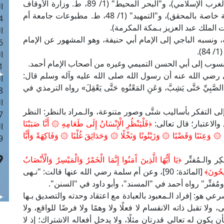
والحنابلة. انظر: "إحكام الفصول" (ص: 71، ط. دار الغرب الإسلامي)، و"البحر المحيط" (1/ 89، ط. وزارة الأوقاف
ا
والشئون الإسلامية بالكويت)، و"العدة" (1/ 89، طبعة خاصة بالمحقق)، و"التمهيد" (1/ 48، ط. مطبوعات جامعة أم
 :40
ا
ونسبه الباجي إلى الإمام أبي حنيفة، وهو المشهور عن الإمام
 :17
ا
منسوب إلى أبي الحسن التميمي وغيره من أصحاب الإمام أحمد.
 : 1
ي رضي الله عنه أن رسول الله صلى الله عليه وآله وسلم قال:
ا
َعَنِ الصَّبِيِّ حَتَّى يَشِبَّ، وَعَنِ المَعْتُوهِ حَتَّى يَعْقِلَ» رواه الترمذي في
8
ا
ى التفكر بأساليب شتَّى وصور متنوعة، والـمراد بالنظر: النظر
: 45
والاعتبار؛ قال تعالى:
﴿فَلْيَنْظُرِ الْإِنْسَانُ إِلَى طَعَامِهِ ۞ أَنَّا صَبَبْنَا
ا
ا ۞ وَعِنَبًا وَقَضْبًا ۞ وَزَيْتُونًا وَنَخْلًا ۞ وَحَدَائِقَ غُلْبًا ۞ وَفَاكِهَةً وَأَبًّا
 :10
ر والـمُفتِّر
﴿يَا أَيُّهَا الَّذِينَ آَمَنُوا إِنَّمَا الْخَمْرُ وَالْمَيْسِرُ وَالْأَنْصَابُ
لِحُونَ﴾
[المائدة: 90]، وعن أم سلمة رضي الله عنها قالت: "نـهى
مُفتِّر" رواه أحمد في "المسند"، وأبو داود في "السنن".
رعي هو: إفراد الـمعبود بالعبادة مع اعتقاد وحدته والتصديق بـها
ولا تقبل ذاته الانقسام لا فعلًا ولا وهمًا ولا فرضًا للواقع، ولا
كون له تعالى قدرتان مثلًا، ولا يدخل أفعاله الاشتراك؛ إذ لا