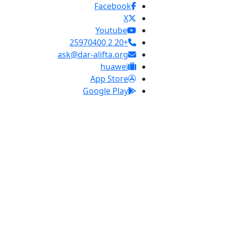
Facebook
X
Youtube
+20 2 25970400
ask@dar-alifta.org
huawei
App Store
Google Play