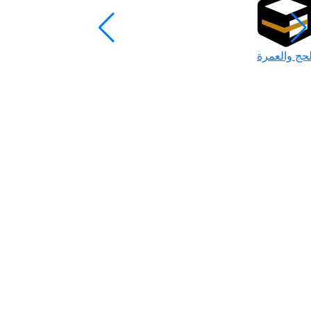
لحج والعمرة
رمضان