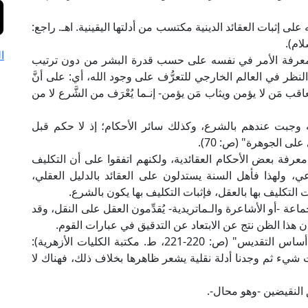
على إثبات العقائد الدينية مكتسب من أدلتها اليقينية. اهـ. راجع:
ا
معرفة الأمر في نفسه على حسب قدرة البشر من دون ترتيب
ر في العالم الخارجي للتعرُّف على وجود الله، أي: على أنَّ
اقب مَن لا يؤمن ويثاب مَن يؤمن- إنـما يُعْرَف من الشَّرع لا من
وجبت عندهم بالشرع، وكذلك سائر الأحكام؛ إذ لا حكم قبل
 على الجوهرة" (ص: 70).
معرفة بعض الأحكام العقائدية، ولكنهم اتفقوا على أن التكليف
لشرعي، ولهذا فأهل السنة يستدلون على العقائد بالدليل العقلي،
ت التكليف بها بالعقل، فإثبات التكليف بها يكون بالشرع.
ة -أو الأشاعرة والـماتريدية- يُقدِّمون العقل على النقل، وقد
ن هذا الظن نتج عن الابتعاد عن التدقيق في عبارات القوم.
وسبب هذا الظن ما ذكره الإمام الرازي في كتابه "أساس التقديس" (ص: 220-221، ط. مكتبة الكليات الأزهرية):
ت شيء ثم وجدنا أدلة نقلية يشعر ظاهرها بخلاف ذلك، فهناك لا
النقيضين -وهو محال-.