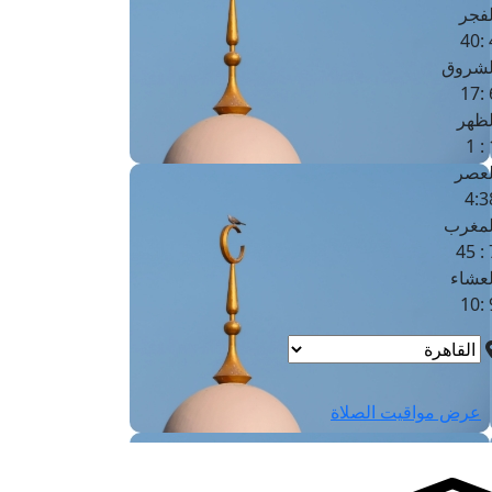
لفجر
4
لشروق
6
لظهر
1
لعصر
4:3
لمغرب
7 
لعشاء
9
عرض مواقيت الصلاة