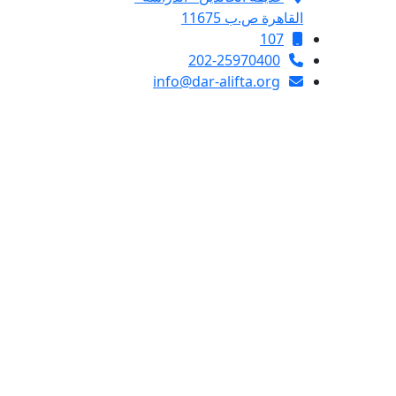
القاهرة ص.ب 11675
107
202-25970400
info@dar-alifta.org