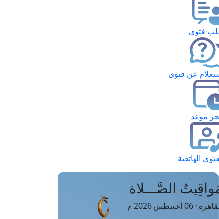
ب فتوى
تعلام عن فتوى
ز موعد
فتوى الهاتفية
َواقِيتُ الصَّـــلاة
اهرة · 06 أغسطس 2026 م