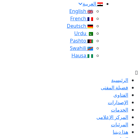
العربية
English
French
Deutsch
Urdu
Pashto
Swahili
Hausa
الرئيسية
فضيلة المفتى
الفتاوى
الإصدارات
الخدمات
المركز الإعلامى
المرئيات
هذا ديننا