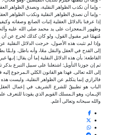
- وإما أن نكذب الظواهر النقلية، ونصدق الظواهر العقل
- وإما أن نصدق الظواهر النقلية ونكذب الظواهر العقلي
إذا عرفنا بالدلائل العقلية إثبات الصانع وصفاته وك
وظهور الـمعجزات على يد محمد صلى الله عليه وآله و
مُتهمًا غير مقبول القول، ولو كان كذلك لخرج عن أن
وإذا لم تثبت هذه الأصول، خرجت الدلائل النقلية عن
إلى القدح في العقل والنقل معًا، وأنه باطل. ولـمَّا بط
القاطعة: بأن هذه الدلائل النقلية إما أن يقال: إنـها غي
ثم إن جوزنا التأويل: اشتغلنا على سبيل التبرع بذكر ت
إلى الله تعالى. فهذا هو القانون الكلي الـمرجوع إليه 
فالرازي إنما يتكلم عن الظواهر النقلية، وليست هذه ا
الباب هو تطبيقٌ للشرع الشريف في إعمال العقل 
الإيـمان، وهو الـمسلك القويم الذي يقودنا للتعرف على
والله سبحانه وتعالى أعلم.