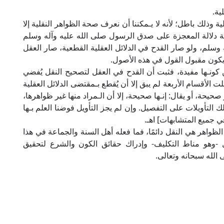
ية.
ة وذلك باطل؛ لأنه لا يـمكننا أن نعرف صحة الظواهر النقلية إلا
يفية دلالة المعجزة على صدق الرسول صلى الله عليه وآله وسلم
سلم، ولو صار القدح في الدلائل العقلية القطعية، صار العقل
 يكون مقبول القول في هذه الأصول.
 كونـها مفيدة، فثبت أن القدح في العقل لتصحيح النقل يُفضي
لت الأقسام الأربعة لم يبق إلا أن يُقطع بـمقتضى الدلائل العقلية
ر صحيحة، أو يقال: إنـها صحيحة، إلا أن الـمراد منها غير ظواهرها،
لك التأويلات على التفصيل. وإن لم يجز التأويل فوضنا العلم بـها
في جميع المتشابهات] اهـ.
لظواهر هي النقل دائمًا، فما فعله أهل السنة والجماعة في هذا
-وهو مناط التكليف- وإدراك حقائق الكون والشرع لتحقيق
 الله سبحانه وتعالى.