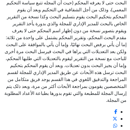
البحث حتى لا يعرفه المحکم (حيث أن المجله تتبع سياسة التحكيم
المعمي)، وذلک من أجل الشفافية في التحکيم وبعد أن يقوم
المحکم بتحکيم البحث يقوم بتسليم البحث وکذا نسخة من التقرير
الخاص بالبحث للمدير الإداري للمجلة والذي بدورة يأخذ التقرير
ويقوم بتصوير نسخة من دون إظهار اسم المحکم حتى لا يعرف
مقدم البحث المحکم، وتقرير المحکم يشتمل على واحدة من ثلاثة:
إما أن يأتي برفض البحث نهائيًا، وإما أن يأتي بالموافقة على البحث
ولکن بعد التعديلات التي يراها في البحث فيرسل البحث مرة أخرى
للباحث مع نسخة من التقرير ليقوم بالتعديلات التي طلبها المحکم،
وإما أن يجيز البحث بدون تعديلات. وبعد أن يقوم المحکم بتحکيم
البحث ترسل هذه الأبحاث عن طريق المدير الإداري للمجلة لقسم
المراجعة والتدقيق اللغوي في هذا القسم يوجد فريق متکامل من
المتخصصين يقومون بمراجعة الأبحاث أکثر من مرة، وبعد ذلک يتم
إرسال المجلة للمطبعة والتي تقوم بدورها بطباعة الأعداد المطلوبة
من المجلة.