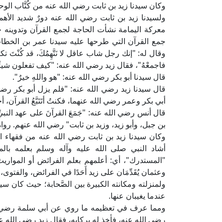
وكان سيدنا زيد بن ثابت رضي الله عنه من كُتَّاب الوحي
ولسيدنا زيد بن ثابت رضي الله عنه دورٌ شديد الأه
معركة اليمامة نشأت الحاجة لجمع القرآن وتدوينه حت
جمع القرآن التي طرحها عليه سيدنا عمر بن الخطاب
وقال له: "إنك رجل شاب عاقل لا نَتَّهِمُكَ، قد كُنْتَ تك
فاجمعْهُ"، فقال زيد رضي الله عنه: "كيف تفعلون شيئً
قال سيدنا أبو بكر رضي الله عنه: "هو واللهِ خيرٌ".
قال سيدنا زيد رضي الله عنه: "فلم يزل أبو بكر 
أبي بكر وعمر رضي الله عنهما، فكنتُ أتَتَبَّعُ القرآن
قال أنس رضي الله عنه: "جَمَعَ القرآنَ على عهد النبيِّ 
بن جبل، وأبو زيد، وزيد بن ثابت" رضي الله عنهم. رواه
وكان سيدنا زيد بن ثابت رضي الله عنه من فقهاء ا
أشاد النبي صلى الله عليه وآله وسلم بعلمه بالمواريث 
"المستدرك"، أي: أعلمهم بعلم الفرائض أو الموار
وعثمان يُقَدِّمَان على زيد أَحَدًا في الفرائض، والفتوى،
ولمنزلته ومكانته الكبيرة بين الصَّحابة؛ حيث كان سي
عندما يغيبان عنها.
ومما عرف في تعظيمه ما روي عن أبي سلمة رضي الل
رضي الله عنه، فأخذ له بركابه، فقال زيد رضي الله عنه