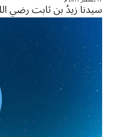
سيدنا زيدُ بن ثابت رضي ال