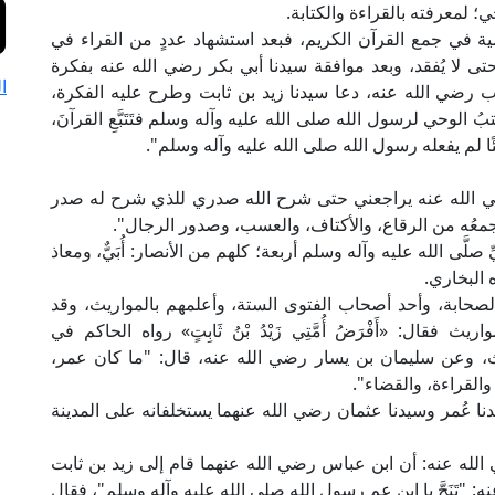
؛ لمعرفته بالقراءة والكتابة.
مية في جمع القرآن الكريم، فبعد استشهاد عددٍ من القراء في
ى لا يُفقد، وبعد موافقة سيدنا أبي بكر رضي الله عنه بفكرة
ا
 رضي الله عنه، دعا سيدنا زيد بن ثابت وطرح عليه الفكرة،
تبُ الوحي لرسول الله صلى الله عليه وآله وسلم فتَتَبَّعِ القرآنَ،
ا لم يفعله رسول الله صلى الله عليه وآله وسلم".
رضي الله عنه يراجعني حتى شرح الله صدري للذي شرح له صدر
، أجمعُه من الرقاع، والأكتاف، والعسب، وصدور الرجال".
صلَّى الله عليه وآله وسلم أربعة؛ كلهم من الأنصار: أُبَيٌّ، ومعاذ
 البخاري.
لصحابة، وأحد أصحاب الفتوى الستة، وأعلمهم بالمواريث، وقد
فقال: «أَفْرَضُ أُمَّتِي زَيْدُ بْنُ ثَابِتٍ» رواه الحاكم في
يث، وعن سليمان بن يسار رضي الله عنه، قال: "ما كان عمر،
 والقراءة، والقضاء".
دنا عُمر وسيدنا عثمان رضي الله عنهما يستخلفانه على المدينة
ه عنه: أن ابن عباس رضي الله عنهما قام إلى زيد بن ثابت
: "تَنَحَّ يا ابن عم رسول الله صلى الله عليه وآله وسلم"، فقال