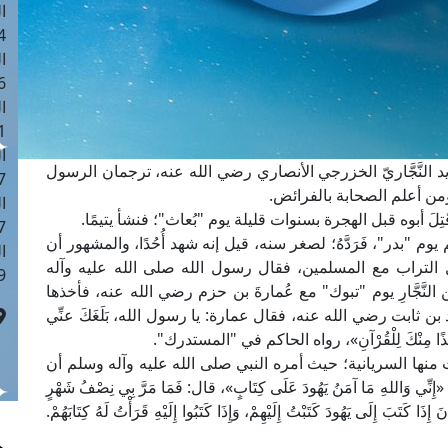
ا
 :43
ا
 :18
ا
 : 0
ا
 النَّجَّاريّ الخزرجي الأنصاري رضي الله عنه، ترجمان الرسول
7
 ومن أعلم الصحابة بالفرائض.
ا
لَ أبوه قبل الهجرة بسنوات قليلة يوم "بُعاث"؛ فنشأ يتيمًا.
: 42
 "بدر"، فَرَدَّهُ؛ لصغر سنه، قيل إنه شهد أُحُدًا، والمشهور أن
ا
 التراب مع المسلمين، فقال رسول الله صلى الله عليه وآله
 :7
الك بن النَّجَّارِ يوم "تبوك" مع عُمارةَ بن حزم رضي الله عنه، فأخذها
 ثابت رضي الله عنه، فقال عمارة: يا رسول الله، بَلَغَكَ عنِّي
َرَ أَخْذًا مِنْكَ لِلْقُرْآنِ»، رواه الحاكم في "المستدرك".
 منها السريانية؛ حيث أمره النبي صلى الله عليه وآله وسلم أن
ِّي وَاللهِ مَا آمَنُ يَهُودَ عَلَى كِتَابٍ»، قال: فَمَا مَرَّ بِي نِصْفُ شَهْرٍ
َا كَتَبَ إِلَى يَهُودَ كَتَبْتُ إِلَيْهِمْ، وَإِذَا كَتَبُوا إِلَيْهِ قَرَأْتُ لَهُ كِتَابَهُمْ.