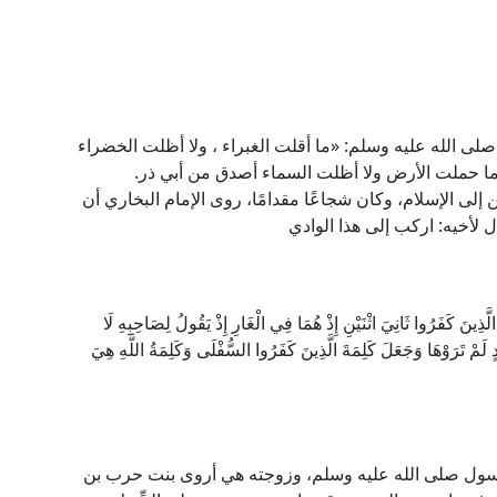
 صلى الله عليه وسلم: «ما أقلت الغبراء ، ولا أظلت الخضراء
ما حملت الأرض ولا أظلت السماء أصدق من أبي ذر.
قين إلى الإسلام، وكان شجاعًا مقدامًا، روى الإمام البخاري أن
 لأخيه: اركب إلى هذا الوادي
ذِينَ كَفَرُوا ثَانِيَ اثْنَيْنِ إِذْ هُمَا فِي الْغَارِ إِذْ يَقُولُ لِصَاحِبِهِ لَا
ُنُودٍ لَمْ تَرَوْهَا وَجَعَلَ كَلِمَةَ الَّذِينَ كَفَرُوا السُّفْلَى وَكَلِمَةُ اللَّهِ هِيَ
الرسول صلى الله عليه وسلم، وزوجته هي أروى بنت حرب بن