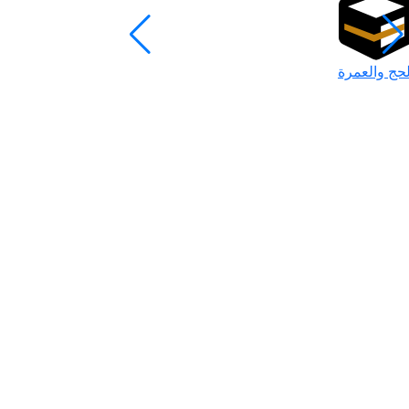
لحج والعمرة
رمضان