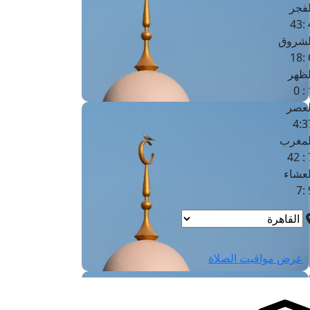
لفجر
4
لشروق
6
لظهر
1
لعصر
4:3
لمغرب
7 
لعشاء
9
عرض مواقيت الصلاة