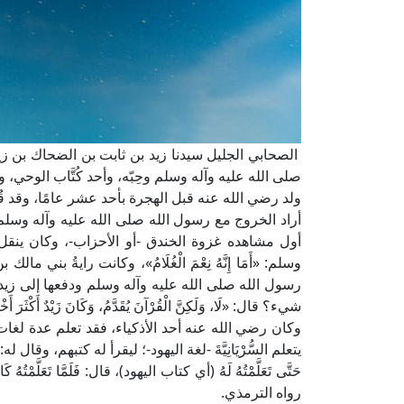
الصحابي الجليل سيدنا زيد بن ثابت بن الضحاك بن زيد
صلى الله عليه وآله وسلم وحِبّه، وأحد كُتَّاب الوحي،
ولد رضي الله عنه قبل الهجرة بأحد عشر عامًا، وقد قُتِ
أراد الخروج مع رسول الله صلى الله عليه وآله وسلم يوم
أول مشاهده غزوة الخندق -أو الأحزاب-، وكان ينقل
وسلم: «أَمَا إِنَّهُ نِعْمَ الْغُلَامُ»، وكانت رايةُ بني م
رسول الله صلى الله عليه وآله وسلم ودفعها إلى زيد بن
شيء؟ قال: «لَا، وَلَكِنَّ الْقُرْآنَ يُقَدَّمُ، وَكَانَ زَيْدٌ أَكْث
وكان رضي الله عنه أحد الأذكياء، فقد تعلم عدة لغات
يتعلم السُّرْيَانِيَّةَ -لغة اليهود-؛ ليقرأ له كتبهم، وقال له: «إِن
حَتَّى تَعَلَّمْتُهُ لَهُ (أي كتاب اليهود)، قال: فَلَمَّا تَعَلَّمْتُهُ كَانَ إِذ
رواه الترمذي.