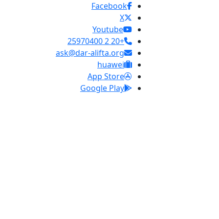
Facebook
X
Youtube
+20 2 25970400
ask@dar-alifta.org
huawei
App Store
Google Play