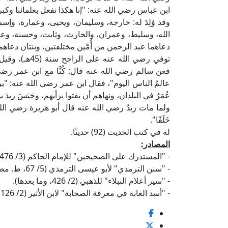
ابن عباس رضي الله عنه: "إنا هكذا نفعل بعلمائنا وكبرا
وقد وُلِدَ له: خارجة، وسليمان، ويحيى، وعمارة، وإس
الله، وسليط، وعمران، والحارث، وثابت، وحسنة، وعم
دعاهما عبد الرحمن من أُمَّين مختلفتين، وبنتان دعاهما 
توفي رضي الله
فعن سالم رضي الله عنه قال: كُنَّا مع ابن عمر رض
عالمُ الناس اليوم"، فقال ابن عمر رضي الله عنه: "يرحم
عُمَرُ في البلدان، ونهاهم أن يفتوا برأيهم، وحَبَسَ زيدَ 
ولما مات زيدٌ رضي الله عنه قال أبو هريرة رضي الله ع
خَلَفًا".
له في كتب الحديث (92) حديثًا.
المصادر:
- "المستدرك على الصحيحين" للإمام الحاكم (3/ 476، ط. دار الكتب العلمية).
- "سنن الترمذي" لأبو عيسى الترمذي (5/ 67، ط. مصطفى البابي الحلبي).
- "سير أعلام النبلاء" للذهبي (2/ 426، وما بعدها).
- "أسد الغابة في معرفة الصحابة" لابن الأثير (2/ 126، 127).