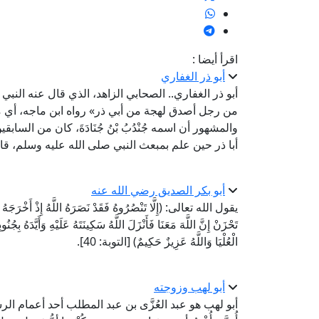
اقرأ أيضا :
أبو ذر الغفاري
أبو ذر الغفاري.. الصحابي الزاهد، الذي قال عنه النبي
من رجل أصدق لهجة من أبي ذر» رواه ابن ماجه، أي 
والمشهور أن اسمه جُنْدُبُ بْنُ جُنَادَةَ، كان من الساب
أبا ذر حين علم بمبعث النبي صلى الله عليه وسلم، قال
أبو بكر الصديق رضي الله عنه
يقول الله تعالى: (إِلَّا تَنْصُرُوهُ فَقَدْ نَصَرَهُ اللَّهُ إِذْ أَخْرَجَهُ الَّ
تَحْزَنْ إِنَّ اللَّهَ مَعَنَا فَأَنْزَلَ اللَّهُ سَكِينَتَهُ عَلَيْهِ وَأَيَّدَهُ بِج
الْعُلْيَا وَاللَّهُ عَزِيزٌ حَكِيمٌ) [التوبة: 40].
أبو لهب وزوجته
أبو لهب هو عبد العُزَّى بن عبد المطلب أحد أعمام 