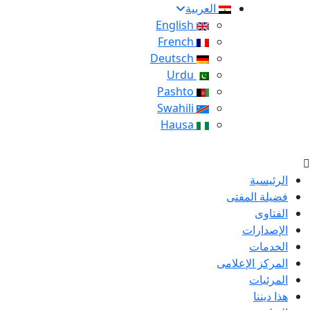
العربية
English
French
Deutsch
Urdu
Pashto
Swahili
Hausa
الرئيسية
فضيلة المفتى
الفتاوى
الإصدارات
الخدمات
المركز الإعلامى
المرئيات
هذا ديننا