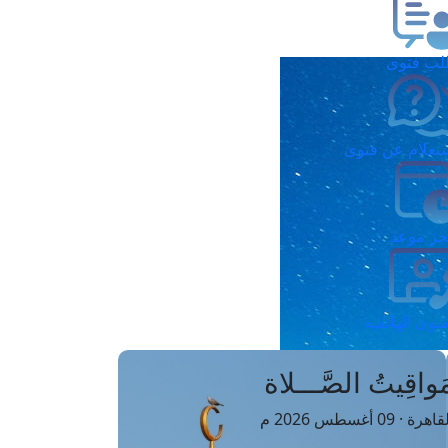
ب فتوى
تعلام عن فتوى
ز موعد
فتوى الهاتفية
َواقِيتُ الصَّـــلاة
اهرة · 09 أغسطس 2026 م