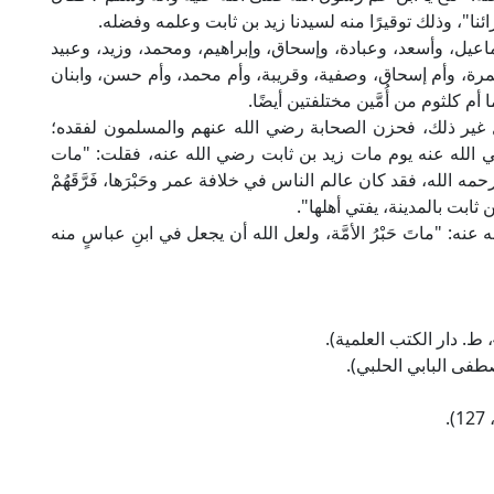
ئنا"، وذلك توقيرًا منه لسيدنا زيد بن ثابت وعلمه وفضله.
ماعيل، وأسعد، وعبادة، وإسحاق، وإبراهيم، ومحمد، وزيد، وعبيد
رة، وأم إسحاق، وصفية، وقريبة، وأم محمد، وأم حسن، وابنان
أم كلثوم من أُمَّين مختلفتين أيضًا.
 عنه على الراجح سنة (45هـ)، وقيل غير ذلك، فحزن الصحابة رضي الله عنهم والمسلمون لفقده؛
ي الله عنه يوم مات زيد بن ثابت رضي الله عنه، فقلت: "مات
ه الله، فقد كان عالم الناس في خلافة عمر وحَبْرَها، فَرَّقَهُمْ
بن ثابت بالمدينة، يفتي أهلها".
نه: "ماتَ حَبْرُ الأمَّة، ولعل الله أن يجعل في ابنِ عباسٍ منه