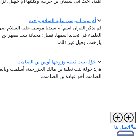
أُمَيَّة، أُخْتُ أبي سفيان بن حرب، وكُنْيَتها أمُّ جَمِ
أم سيدنا موسى عليه السلام وأخته
لم يذكر القرآن اسم أم سيدنا موسى عليه السلام صراحة
العلماء في تحديد اسمها، فقيل: محيانة بنت يصهر بن ل
يارخت، وقيل غير ذلك.
خَوْلَة بنت ثعلبة وزوجها أوس بن الصامت
هي: خولة بنت ثعلبة بن مالك الخزرجية، أسلمت وباي
الصامت أخو عبادة بن الصامت.
اتصل بنا