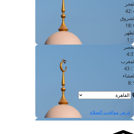
لفجر
4
لشروق
6
لظهر
1
لعصر
4:3
لمغرب
7 
لعشاء
9
عرض مواقيت الصلاة