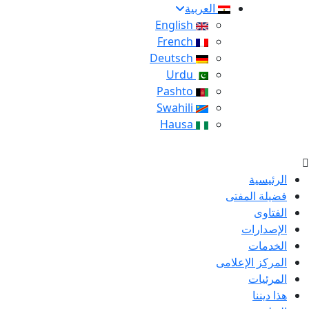
العربية
English
French
Deutsch
Urdu
Pashto
Swahili
Hausa
الرئيسية
فضيلة المفتى
الفتاوى
الإصدارات
الخدمات
المركز الإعلامى
المرئيات
هذا ديننا