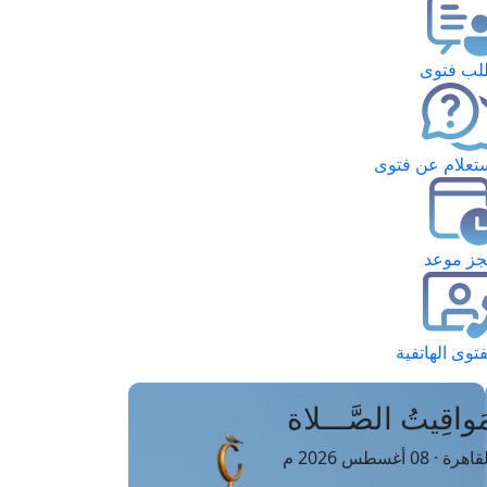
ب فتوى
تعلام عن فتوى
ز موعد
فتوى الهاتفية
َواقِيتُ الصَّـــلاة
اهرة · 08 أغسطس 2026 م