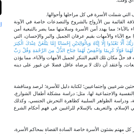
 أي وقت.
التي شملت الأسرة في كل مراحلها وأحوالها.
قة القائمة بين الأزواج بالشروخ والتصدعات خاصة في الآونة
ا
اء بالآباء؛ مما يهدد أمن الأسرة وسلامتها مما يضر بالتبعية أمن
وا مع الآباء والأمهات بقيم عرفان الجميل والبر والإحسان، التي
َ أَلَّا تَعْبُدُوا إِلَّا إِيَّاهُ وَبِالْوَالِدَيْنِ إِحْسَانًا إِمَّا يَبْلُغَنَّ عِنْدَكَ الْكِبَرَ
ُلْ لَهُمَا قَوْلًا كَرِيمًا وَاخْفِضْ لَهُمَا جَنَاحَ الذُّلِّ مِنَ الرَّحْمَةِ وَقُلْ رَبِّ
24،2]، نرى أنه قد حلَّ مكان تلك القيم التنكر لجميل الأمهات والآباء، مما يؤذن
معات، وأعتقد أن ذلك لا يرضاه عاقل فضلا عن غيور على دينه
ثين شرعيين واجتماعيين؛ لكتابة دليل للأسرة؛ لرصد ومناقشة
النفسية والاجتماعية لها، مثل: دراسة مشكلة أطفال الشوارع،
لة، ودراسة الظواهر السلبية كظاهرة التحرش الجنسي، وكذلك
ي الإسلام، والتعريف بالإسلام للراغبين في فهم أحكام الشرع
ر كل مهتم بشئون الأسرة خاصة السادة القضاة بمحاكم الأسرة،