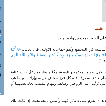
ا
 :42
ا
 :18
ا
تقديم
 : 1
ا
لى آله وصحبه ومن والاه.. وبعد:
7
ا
لأساسية في المجتمع وأهم جماعاته الأولية، قال تعالى:
﴿يَا أَيُّهَا
: 43
 مِنْهَا زَوْجَهَا وَبَثَّ مِنْهُمَا رِجَالًا كَثِيرًا وَنِسَاءً وَاتَّقُوا اللَّهَ الَّذِي
ا
1].
 :8
يكون صرح المجتمع وبناؤه شامخًا منيعًا، ومن ثمَّ كانت عناية
إطار عادي يتصرف فيه كل فردٍ بمحض حريته وإرادته، وإنما هي
ي تُرتِّب على الزوجين وظائف ومهام مقدسة تجاه بعضهما أو
ابد أن تقوم على دعائم قوية وأسس ثابتة، بحيث إذا غابت تلك