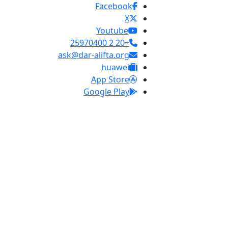
Facebook
X
Youtube
+20 2 25970400
ask@dar-alifta.org
huawei
App Store
Google Play