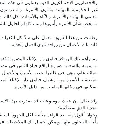
والإخصائيون الاجتماعيون الذين يعملون في هذه ال
غير الحكومية المهتمة بشئون الأسرة، والمدرسون
العلمي المهتمة بالأسرة، والآباء والأمهات؛ كل ذلك
ما يخص شأن الأسرة وأمورها ومشاكلها والحلول الشر
وطلبت من هذا الفريق العملَ على سدِّ كل الثغرات 
فات تلك الأعمال من روافد تثري العمل وتغذيه.
ومن أهم تلك الروافد فتاوى دار الإفتاء المصرية؛ ففي
الرسمية والشعبية صورة لواقع حياة الناس في مصر،
المائة عام، وهي في غالبها تخص الأسرة والأحوال 
المتعلقة بالأسرة من أرشيف فتاوى دار الإفتاء المص
تسكينها في مكانها المناسب من دليل الأسرة.
وقد يقال: إن هناك موسوعات قد صدرت بهذا الاسم، 
الجديد الذي ستقدِّمه؟
وجوابًا أقول: إنه بعد قراءة متأنية لكل الجهود الس
يأمله الباحثون منها، ويمكن إجمال تلك الملاحظات في ا