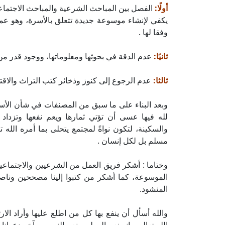
أولًا:
الفصل بين المباحث الشرعية والمباحث الاجتماعية
يكفي لإنشاء موسوعة جديدة تتعلق بالأسرة، وهو عمل
وفقا لها .
ثانيًا:
عدم الدقة في بحوثها ومعلوماتها، ووجود قدر من
ثالثا:
عدم الرجوع إلى كنوز وذخائر كتب التراث والاق
وبعد البناء على ما سبق من المصنفات في شأن الأسرة
لله فيها عسى أن تؤتي ثمارها ويعم نفعها وتزداد
والسكينة، لتكون نواةً لمجتمع يتحلى بما أمره الله ت
مسلم بل لكل إنسان .
وختاما : أشكر فريق العمل من الشرعيين والاجتماعي
الموسوعة، كما أشكر من كتبوا إلينا مصححين وناص
المنشود.
والله أسأل أن ينفع بها كل من اطلع عليها وأراد الار