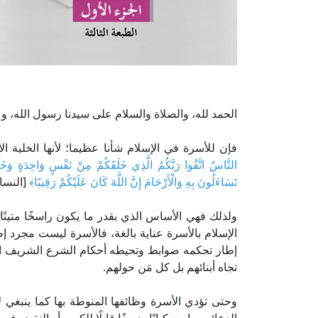
الحمد لله، والصلاة والسلام على سيدنا رسول الله، وع
فإن للأسرة في الإسلام شأنا عظيما؛ لأنها الخلية ا
النَّاسُ اتَّقُوا رَبَّكُمُ الَّذِي خَلَقَكُمْ مِنْ نَفْسٍ وَاحِدَةٍ وَخَلَقَ
تَسَاءَلُونَ بِهِ وَالْأَرْحَامَ إِنَّ اللَّهَ كَانَ عَلَيْكُمْ رَقِيبًا﴾
[النساء: 
ولذلك فهي الأساس الذي بقدر ما يكون راسخًا متينًا، 
الإسلام بالأسرة عناية بالغة، فالأسرة ليست مجرد 
إطار تحكمه ضوابط وتحيطه أحكام الشرع الشريف الت
تجاه أبنائهم بل كل مَن حولهم.
وحتى تؤدي الأسرة وظائفها المنوطة بها كما ينبغي ل