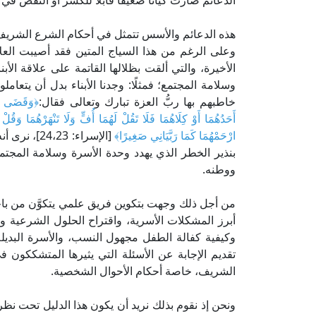
الدعائم صارت كيانًا ضعيفًا قابلًا للكسر أو النقض في
هذه الدعائم والأسس تتمثل في أحكام الشرع الشريف 
وعلى الرغم من هذا السياج المتين فقد أصيبت العلا
الأخيرة، والتي ألقت بظلالها القاتمة على علاقة الأبن
وسلامة المجتمع؛ فمثلًا: وجدنا الأبناء بدل أن يتعامل
خاطبهم بها ربُّ العزة تبارك وتعالى فقال:
﴿وَقَضَى رَبُّك
أَحَدُهُمَا أَوْ كِلَاهُمَا فَلَا تَقُلْ لَهُمَا أُفٍّ وَلَا تَنْهَرْهُمَا وَق
ارْحَمْهُمَا كَمَا رَبَّيَانِي صَغِيرًا﴾
[الإسراء: 3
بنذير الخطر الذي يهدد وحدة الأسرة وسلامة المجت
ووطنه.
من أجل ذلك وجهت بتكوين فريق علمي يتكوَّن من باح
أبرز المشكلات الأسرية، واقتراح الحلول الشرعية و
وكيفية كفالة الطفل مجهول النسب، والأسرة البدي
تقديم الإجابة عن الأسئلة التي يثيرها المتشككون ف
الشريف، خاصة أحكام الأحوال الشخصية.
ونحن إذ نقوم بذلك نريد أن يكون هذا الدليل تحت نظ