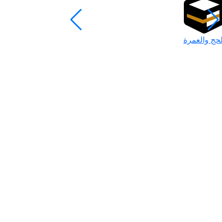
لحج والعمرة
رمضان