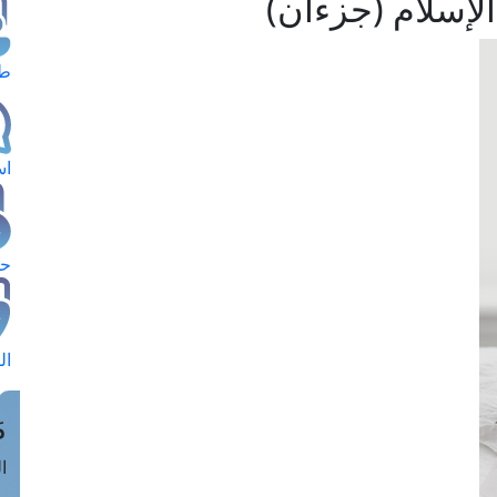
لإسلام (جزءان)
طل
اس
حج
ال
م
الق