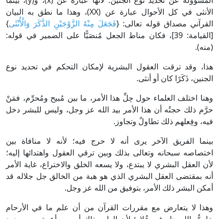
المسؤولة عن تحديد نوع الجنين؛ لأنها عبارة عن (x)، و(y)، بينما
الأنثى في كل الأحوال عبارة عن (XX)، وهذا ما نطق به البيان
القرآني مصداق قوله تعالى: {‌
فَجَعَلَ مِنْهُ الزَّوْجَيْنِ الذَّكَرَ وَالْأُنْثَى
}
[القيامة: 39]، فكان مناط الجعل مُنصَبًّا على الضمير في قوله:
(منه).
هذا، وقد ترقت العقول البشرية لإمكان التحكم في تحديد نوع
الجنين، ذَكَرًا كان أو أنثى.
وهنا اختلف العلماء حول حِلِّ هذا الأمر، ما بين مُبيح ومُحرِّم، فمَنْ
حرَّم ذلك حجتُه أن هذا الأمر بيد الله عز وجل، وليس للبشر دخل
فيه، وفِعلهم ذلك تطاولٌ وتجاوز.
بينما الفريق الآخر يرى أنه لا حرج فيه؛ لأنه لا منافاة بين
اختصاصه سبحانه وتعالى بذلك وبين ترقي العقول واهتدائها إليه؛
لأن العقل البشري لا يبتدع، ولا يسعه الخلق والاختراع، غاية الأمر
أنه بمقتضى العقل البشري الذي هو هبة من الخالق جل جلاله قد
أمكن البشر ذلك الأمر، بتوفيق من الله عز وجل.
وهذا لا يتعارض مع مقررات القرآن من أن علم ما في الأرحام