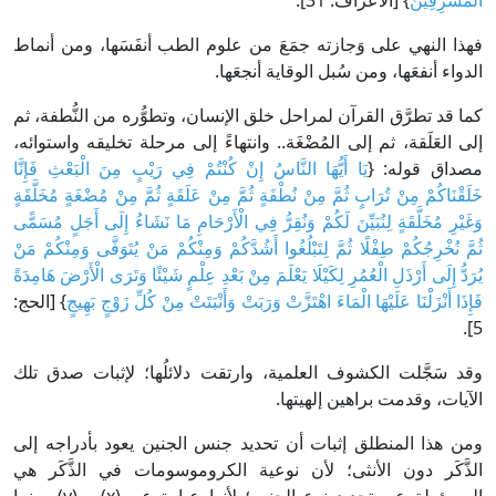
الْمُسْرِفِينَ
} [الأعراف: 31].
فهذا النهي على وَجازته جمَعَ من علوم الطب أنفَسَها، ومن أنماط
الدواء أنفعَها، ومن سُبل الوقاية أنجعَها.
كما قد تطرَّق القرآن لمراحل خلق الإنسان، وتطوُّره من النُّطفة، ثم
إلى العَلَقة، ثم إلى المُضْغَة.. وانتهاءً إلى مرحلة تخليقه واستوائه،
مصداق قوله: {
يَا أَيُّهَا النَّاسُ إِنْ كُنْتُمْ فِي رَيْبٍ مِنَ الْبَعْثِ فَإِنَّا
خَلَقْنَاكُمْ مِنْ تُرَابٍ ثُمَّ مِنْ نُطْفَةٍ ثُمَّ مِنْ عَلَقَةٍ ثُمَّ مِنْ مُضْغَةٍ مُخَلَّقَةٍ
وَغَيْرِ مُخَلَّقَةٍ لِنُبَيِّنَ لَكُمْ وَنُقِرُّ فِي الْأَرْحَامِ مَا نَشَاءُ إِلَى أَجَلٍ مُسَمًّى
ثُمَّ نُخْرِجُكُمْ طِفْلًا ثُمَّ لِتَبْلُغُوا أَشُدَّكُمْ وَمِنْكُمْ مَنْ يُتَوَفَّى وَمِنْكُمْ مَنْ
يُرَدُّ إِلَى أَرْذَلِ الْعُمُرِ لِكَيْلَا يَعْلَمَ مِنْ بَعْدِ عِلْمٍ شَيْئًا وَتَرَى الْأَرْضَ هَامِدَةً
فَإِذَا أَنْزَلْنَا عَلَيْهَا الْمَاءَ اهْتَزَّتْ وَرَبَتْ وَأَنْبَتَتْ مِنْ كُلِّ زَوْجٍ بَهِيجٍ
} [الحج:
5].
وقد سَجَّلت الكشوف العلمية، وارتقت دلائلُها؛ لإثبات صدق تلك
الآيات، وقدمت براهين إلهيتها.
ومن هذا المنطلق إثبات أن تحديد جنس الجنين يعود بأدراجه إلى
الذَّكَر دون الأنثى؛ لأن نوعية الكروموسومات في الذَّكَر هي