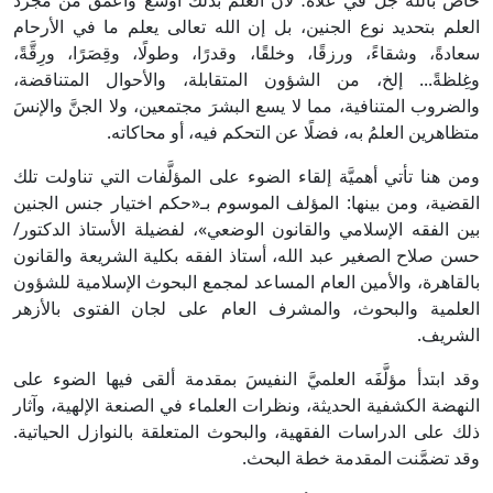
خاصٌّ بالله جل في عُلاه؛ لأن العلم بذلك أوسع وأعمق من مجرد
العلم بتحديد نوع الجنين، بل إن الله تعالى يعلم ما في الأرحام
سعادةً، وشقاءً، ورزقًا، وخلقًا، وقدرًا، وطولًا، وقِصَرًا، ورِقَّةً،
وغِلظةً... إلخ، من الشؤون المتقابلة، والأحوال المتناقضة،
والضروب المتنافية، مما لا يسع البشرَ مجتمعين، ولا الجنَّ والإنسَ
متظاهرين العلمُ به، فضلًا عن التحكم فيه، أو محاكاته.
ومن هنا تأتي أهميَّة إلقاء الضوء على المؤلَّفات التي تناولت تلك
القضية، ومن بينها: المؤلف الموسوم بـ«حكم اختيار جنس الجنين
بين الفقه الإسلامي والقانون الوضعي»، لفضيلة الأستاذ الدكتور/
حسن صلاح الصغير عبد الله، أستاذ الفقه بكلية الشريعة والقانون
بالقاهرة، والأمين العام المساعد لمجمع البحوث الإسلامية للشؤون
العلمية والبحوث، والمشرف العام على لجان الفتوى بالأزهر
الشريف.
وقد ابتدأ مؤلَّفَه العلميَّ النفيسَ بمقدمة ألقى فيها الضوء على
النهضة الكشفية الحديثة، ونظرات العلماء في الصنعة الإلهية، وآثار
ذلك على الدراسات الفقهية، والبحوث المتعلقة بالنوازل الحياتية.
وقد تضمَّنت المقدمة خطة البحث.