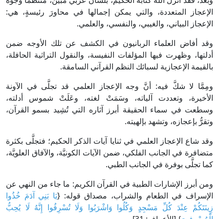
وبعدُ، فقد أنزل الله كتابه الحكيم، بلسان عربي مبين، منتظمًا وجوه
الإعجاز المتعددة، والتي يمكن إجمالها في محاورَ رئيسةٍ، هي:
الإعجاز البياني، والغيبي، والنفسي، والعلمي.
وقد أفاض العلماء الربانيون في الكشف عن تلك الأوجه ضمن
أدلتها، وظهرت فيها المؤلفات النفيسة، والنقول التراثية الحافلة،
بالقيمة الإعجازية لسبائك النظم القرآني السامقة.
ومِمَّا لا شكَّ فيه: أنَّ وجه الإعجاز العلمي قد تجلَّى في الآونة
الأخيرة، وتعددت آلياته، وسَمَتْ لغته، وعَلَتْ شموس أدلته،
وسطعت في سماء الحقيقة أبرز آثاره التي تُشِيد بسمو القرآن،
وتقرُّ بإعجازه، وتشهد بإلهيته.
وقد شاع الإعجاز العلمي في ثنايا آيات الذكر الحكيم؛ فتجلَّى بكثرة
متضافرة في الجانب الفلكي، ضمن الآيات الكونيَّة، والآفاق العلويَّة،
كما تجلَّى بوفرة في الجانب الطبي.
ومن أبرز الإشارات الطبية في القرآن الكريم: ما جاء من النهي عن
الإسراف في الطعام والشراب، مصداق قوله: {
يَا بَنِي آدَمَ خُذُوا
زِينَتَكُمْ عِنْدَ كُلِّ مَسْجِدٍ وَكُلُوا وَاشْرَبُوا وَلَا تُسْرِفُوا إِنَّهُ لَا يُحِبُّ