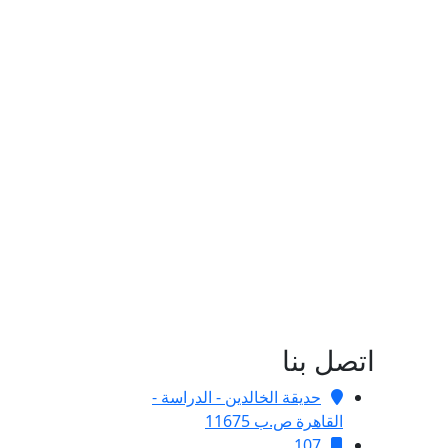
اتصل بنا
حديقة الخالدين - الدراسة -
القاهرة ص.ب 11675
107