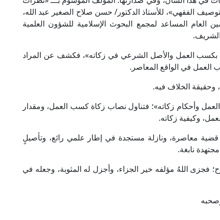
ات في هذا الشأن، وفي صدارتها: المؤلَّف الموسوم بـــ «نظرات
يف الفقهي»، للأستاذ الدكتور/ حسن صلاح الصغير عبد الله،
أمين العام المساعد لمجمع البحوث الإسلامية للشؤون العلمية
الشريف.
ف بكسب العمل والأصل الشرعي في زكاته»، فكشف عن المراد
ب العمل في الواقع المعاصر.
وحقيقة الخلاف فيه.
لعمل وأحكام زكاته»؛ فتناول نصاب زكاة كسب العمل، ومقدار
ل، وكيفية زكاته.
ج قضية معاصرة، ونازلة مستجدة في إطار علمي رائع، وتأصيلٍ
جتهدة نابغة.
؛ فجزى اللهُ مؤلفه خير الجزاء، وأجزل له المثوبة، وجعله في
وصحبه