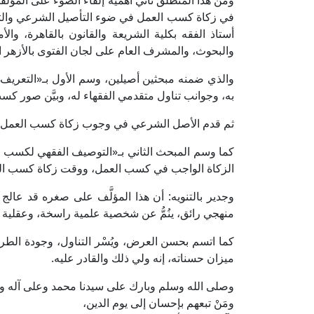
ومن هذا المنطلق تأتي أهمية إلقاء الضوء على المؤلف
في زكاة كسب العمل في ضوء التأصيل الشرعي والتوص
أستاذ الفقه بكلية الشريعة والقانون بالقاهرة، وال
والبحوث، والمشرف العام على لجان الفتوى بالأزهر 
والذي ضمنه مبحثين أصيلين، وسم الأول بـ«التعري
به، وجوانب تناول متقدمي الفقهاء له، وبيَّن صور كس
ثم قدم الأصل الشرعي في وجوب زكاة كسب العمل، 
كما وسم المبحث الثاني بـ«التوصيف الفقهي لكسب ا
الزكاة الواجب في كسب العمل، ووقت زكاة كسب العم
وجدير بالتنويه: أن هذا المؤلَّف على صغره قد عال
منهجي رائق، ينُمُّ عن شخصية علمية راسخة، وعقلية م
كما اتسم بحسن العرض، ويُسْر التناول، وجودة الطرح
ميزان حسناته، إنه ولي ذلك والقادر عليه.
وصلى الله وسلم وبارك على سيدنا محمد وعلى آله 
ومَنْ تبعهم بإحسان إلى يوم الدين،