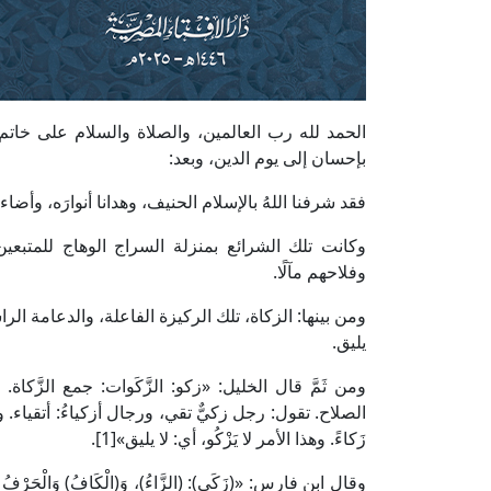
الحمد لله رب العالمين، والصلاة والسلام على خاتم 
بإحسان إلى يوم الدين، وبعد:
فقد شرفنا اللهُ بالإسلام الحنيف، وهدانا أنوارَه، وأض
وكانت تلك الشرائع بمنزلة السراج الوهاج للمتبعين، و
وفلاحهم مآلًا.
ومن بينها: الزكاة، تلك الركيزة الفاعلة، والدعامة ال
يليق.
ومن ثَمَّ قال الخليل: «زكو: الزَّكَوات: جمع الزَّكاة. و
الصلاح. تقول: رجل زكيٌّ تقي، ورجال أزكياءُ: أتقياء. وزَ
زَكاءً. وهذا الأمر لا يَزْكُو، أي: لا يليق»[1].
وقال ابن فارس: «(‌زَكَى): (الزَّاءُ)، وَ(الْكَافُ) وَالْحَرْفُ الْمُعْتَل