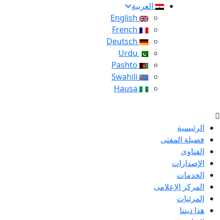
العربية
English
French
Deutsch
Urdu
Pashto
Swahili
Hausa
الرئيسية
فضيلة المفتى
الفتاوى
الإصدارات
الخدمات
المركز الإعلامى
المرئيات
هذا ديننا