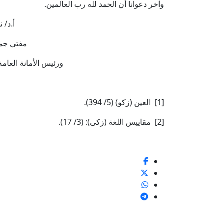
وآخر دعوانا أن الحمد لله رب العالمين.
أ.د/ 
مفتي جمه
ورئيس الأمانة العامة
[1] العين (زكو) (5/ 394).
[2] مقاييس اللغة (زكى): (3/ 17).