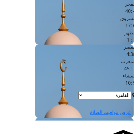
لفجر
4
لشروق
6
لظهر
1
لعصر
4:3
لمغرب
7 
لعشاء
9
عرض مواقيت الصلاة