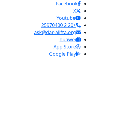
Facebook
X
Youtube
+20 2 25970400
ask@dar-alifta.org
huawei
App Store
Google Play