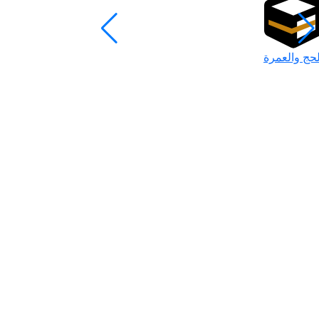
لحج والعمرة
رمضان