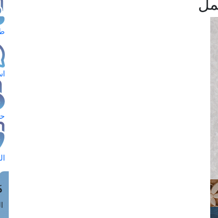
مل
طل
اس
حج
ال
م
الق