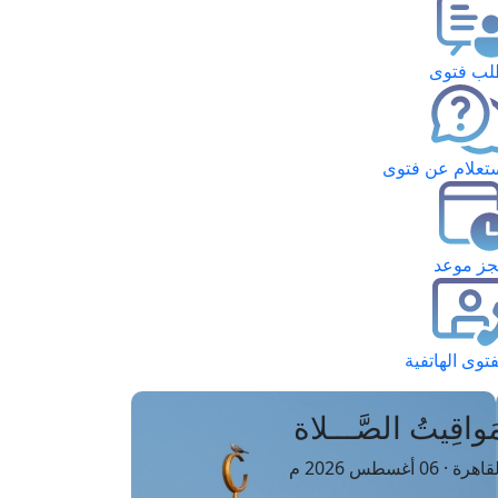
ب فتوى
تعلام عن فتوى
ز موعد
فتوى الهاتفية
َواقِيتُ الصَّـــلاة
اهرة · 06 أغسطس 2026 م