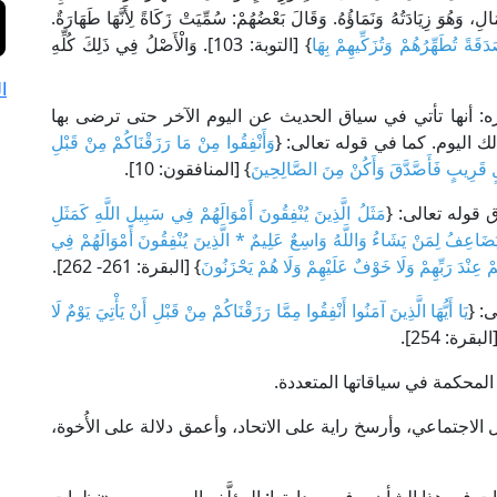
الِ، وَهُوَ زِيَادَتُهُ وَنَمَاؤُهُ. وَقَالَ بَعْضُهُمْ: سُمِّيَتْ زَكَاةً لِأَنَّهَا طَهَارَةٌ.
َقَةً تُطَهِّرُهُمْ وَتُزَكِّيهِمْ بِهَا
} [التوبة: 103]. وَالْأَصْلُ فِي ذَلِكَ كُلِّهِ
ا
ره: أنها تأتي في سياق الحديث عن اليوم الآخر حتى ترضى بها
ذلك اليوم. كما في قوله تعالى: {
وَأَنْفِقُوا مِنْ مَا رَزَقْنَاكُمْ مِنْ قَبْلِ
جَلٍ قَرِيبٍ فَأَصَّدَّقَ وَأَكُنْ مِنَ الصَّالِحِينَ
} [المنافقون: 10].
 قوله تعالى: {
مَثَلُ الَّذِينَ يُنْفِقُونَ أَمْوَالَهُمْ فِي سَبِيلِ اللَّهِ كَمَثَلِ
هُ يُضَاعِفُ لِمَنْ يَشَاءُ وَاللَّهُ وَاسِعٌ عَلِيمٌ * الَّذِينَ يُنْفِقُونَ أَمْوَالَهُمْ فِي
ُمْ عِنْدَ رَبِّهِمْ وَلَا خَوْفٌ عَلَيْهِمْ وَلَا هُمْ يَحْزَنُونَ
} [البقرة: 261- 262].
: {
يَا أَيُّهَا الَّذِينَ آمَنُوا أَنْفِقُوا مِمَّا رَزَقْنَاكُمْ مِنْ قَبْلِ أَنْ يَأْتِيَ يَوْمٌ لَا
البقرة: 254].
لمحكمة في سياقاتها المتعددة.
الاجتماعي، وأرسخ راية على الاتحاد، وأعمق دلالة على الأُخوة،