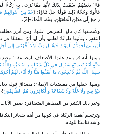
قَالَ بَعْضُهُمْ: سُمِّيَتْ بِذَلِكَ لِأَنَّهَا مِمَّا يُرْجَى بِهِ زَكَاءُ الْمَ
قَالُوا: وَحُجَّةُ ذَلِكَ قَوْلُهُ جَلَّ ثَنَاؤُهُ: {
خُذْ مِنْ أَمْوَالِهِمْ صَد
رَاجِعٌ إِلَى هَذَيْنِ الْمَعْنَيَيْنِ، وَهُمَا النَّمَاءُ»[2].
ولأهميتها كان بالغ التحريض عليها، ومن أبرز مظاه
النفس، وتأتيها طوعًا؛ لعلمها بأن لها أثرًا محققًا في 
أَنْ يَأْتِيَ أَحَدَكُمُ الْمَوْتُ فَيَقُولَ رَبِّ لَوْلَا أَخَّرْتَنِي إِلَى أَ
ومنها: أنه قد وعد عليها بالأضعاف المضاعفة؛ مصداق
حَبَّةٍ أَنْبَتَتْ سَبْعَ سَنَابِلَ فِي كُلِّ سُنْبُلَةٍ مِائَةُ حَبَّةٍ وَاللَّ
سَبِيلِ اللَّهِ ثُمَّ لَا يُتْبِعُونَ مَا أَنْفَقُوا مَنًّا وَلَا أَذًى لَهُمْ أَجْرُه
ومنها: جعلها من مقتضيات الإيمان؛ مصداق قوله تعالى
بَيْعٌ فِيهِ وَلَا خُلَّةٌ وَلَا شَفَاعَةٌ وَالْكَافِرُونَ هُمُ الظَّالِمُونَ
} [
وغير ذلك الكثير من المظاهر المتضافرة ضمن الآيات ا
وترتسم أهمية الزكاة في كونها من أهم شعائر التكافل 
وأشد تناسبًا للوئام.