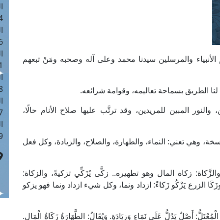
ا
 :40
ا
 :17
ا
الأنبياء والمرسلين سيدنا محمد وعلى آله وصحبه ومَنْ تبعهم
 : 1
ا
8
اء لنا الطريق بسماحة تعاليمه، وقوامة شرائعه.
ا
النور المبين للمريدين، وقد ترتَّب عليها صلاح الأنام حالًا،
: 45
ا
 :10
راسخة، وهي تعني: النماء، والطهارة، والصلاح، والزيادة، وكل فعل
الزَّكاة: زكاة المال وهو تطهيره.. زكَّى يُزَكِّي تزكيةً، والزكاة:
كَا الزرع يَزْكُو زَكاءً: ازداد ونما، وكل شيء ازداد ونما فهو يزكو
ُّ: أَصْلٌ يَدُلُّ عَلَى نَمَاءٍ وَزِيَادَةٍ. وَيُقَالُ: الطَّهَارَةُ زَكَاةُ الْمَالِ.