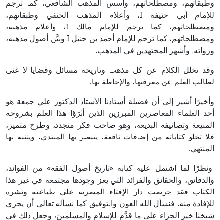
وطبقاتهم، ومصطلحاتهم، وأسس المذهب الشافعي، كما ترجم
للإمام أبي حنيفة I، وأعلام المذهب الحنفي وطبقاتهم،
ومصطلحاتهم، كما ترجم للإمام مالك I، وأعلام مذهبه،
ومصطلحاتهم، كما ترجم للإمام أحمد بن حنبل I وبيَّن أصول مذهبه،
ورواته، وأشهر المجتهدين في المذهب.
وقد تخلل الكلام عن كل مذهب وتاريخه مسائل وقضايا لا غنى
لطالب العلم عن معرفتها، والإحاطة بها.
وأخيرًا أشير إلى أن فضيلة أستاذنا الأستاذ الدكتور علي جمعة هو
أحد العلماء المعاصرين المبرزين الذين أثْرَوْا هذا العلم بشروحه
المنيعة وتصانيفه البديعة، وهو صاحب فكر متجدد، وطرح متميز،
فلا تخلو كتاباته من إضافات نافعة، يتبصر بها المبتدي، ويتنبه بها
المنتهي.
ونظرًا لما اشتمل عليه كتابه «تاريخ أصول الفقه» من الفوائد،
والدقائق، والحقائق والفرائد التي يعز وجودها مجتمعة في غير هذا
الكتاب فقد حرصت دار الإفتاء المصرية على طباعته ونشره
للإفادة منه. فنسأل الله العون والتوفيق كما نسأله تعالى أن يجزي
شيخنا خير الجزاء على ما قدَّم للإسلام والمسلمينَ، وجعل ذلك في