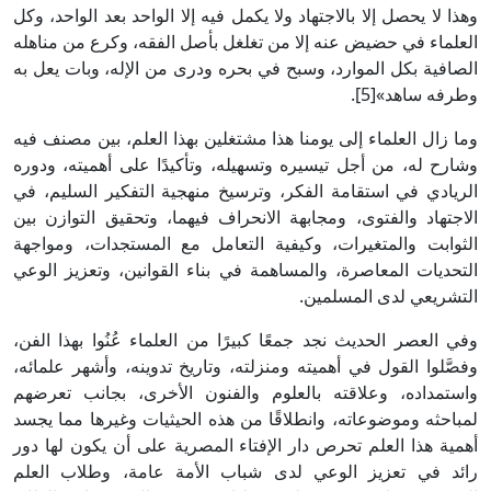
وهذا لا يحصل إلا بالاجتهاد ولا يكمل فيه إلا الواحد بعد الواحد، وكل
العلماء في حضيض عنه إلا من تغلغل بأصل الفقه، وكرع من مناهله
الصافية بكل الموارد، وسبح في بحره ودرى من الإله، وبات يعل به
وطرفه ساهد»[5].
وما زال العلماء إلى يومنا هذا مشتغلين بهذا العلم، بين مصنف فيه
وشارح له، من أجل تيسيره وتسهيله، وتأكيدًا على أهميته، ودوره
الريادي في استقامة الفكر، وترسيخ منهجية التفكير السليم، في
الاجتهاد والفتوى، ومجابهة الانحراف فيهما، وتحقيق التوازن بين
الثوابت والمتغيرات، وكيفية التعامل مع المستجدات، ومواجهة
التحديات المعاصرة، والمساهمة في بناء القوانين، وتعزيز الوعي
التشريعي لدى المسلمين.
وفي العصر الحديث نجد جمعًا كبيرًا من العلماء عُنُوا بهذا الفن،
وفصَّلوا القول في أهميته ومنزلته، وتاريخ تدوينه، وأشهر علمائه،
واستمداده، وعلاقته بالعلوم والفنون الأخرى، بجانب تعرضهم
لمباحثه وموضوعاته، وانطلاقًا من هذه الحيثيات وغيرها مما يجسد
أهمية هذا العلم تحرص دار الإفتاء المصرية على أن يكون لها دور
رائد في تعزيز الوعي لدى شباب الأمة عامة، وطلاب العلم