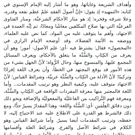
وأهداف الشريعة وغاياتها، وهو ما أشار إليه الإمام الإسنوي في
كتابه: «التمهيد» إذ يقول: «إنَّ أصولَ الفقهِ علمٌ عظم نفعه وقدره،
وعلا شرفه وفخره؛ إذ هو مثار الأحكام الشرعيَّة، ومنار الفتاوى
الفرعيَّة التي بها صلاح المكلفين معاشًا ومعادًا، ثم إنَّه العمدة في
الاجتهاد، وأهم ما يتوقف عليه من المواد، كما نص عليه العلماء،
ووصفه به الأئمة الفضلاء، وقد أوضحه الإمام الرازي في
«المحصول» فقال: يشترط فيه -أي: علم الأصول- أمور؛ وهو أن
يعرف من الكِتَابِ والسُّنَّة ما يتعلق بالأحكام، ويعرف المسائل
المجمع عليها، والمنسوخ منها، وحال الرُّواة؛ لأنَّ الجهل بشيء من
هذه الأمور قد يوقع المجتهد في الخطأ، وأن يعرف اللغة إفرادًا
وتركيبًا؛ لأنَّ الأدلة من الكِتَاب والسُّنَّة عربيَّة، وشرائط القياس؛ لأنَّ
الاجتهاد متوقف عليه، وكيفية النظر وهو ترتيب المقدمات... وأما
اللغة فالمعتبر منها معرفة المفردات الواقعة في الكِتَابِ والسُّنَّة،
ومعرفة فهم التَّراكيب من الفاعليَّة والمفعوليَّة والإضافة ونحو ذلك
دون دقائق العِلْمَينِ -أي: السُّنَّة واللغة- وهذا المقدارُ يسيرٌ جدًّا، ومع
ذلك فالشرط هو القدرة على الاطلاع عليه عند الاحتياج إليه، لا
حفظه، وترتيب المقدمات أيضا يسيرٌ. وأما شرائط القياس وهو
الكلام في شرائط الأصل والفرع، وشرائط العلة وأقسامها
ومبطلاتها، وتقديم بعضها على بعض عند التَّعارض، فهو بابٌ واسعٌ