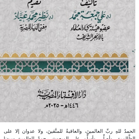
الحمدُ للهِ ربِّ العالمينَ، والعاقبةُ للمتَّقينَ، ولا عدوان إلا على
الظَّالمينَ، وأصلِّي وأسلِّم على المبعوث رحمةً للعالمينَ سيدنا