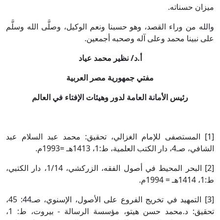
ميزان حسناته.
والله من وراء القصد، وهو حسبنا ونعم الوكيل، وصلَّى الله وسلَّم
على نبينا محمد وعلى آله وصحبه أجمعين.
أ.د/ نظير محمد عياد
مفتي جمهورية مصر العربية
رئيس الأمانة العامة لدور وهيئات الإفتاء في العالم
[1] المستصفى للإمام الغزالي، تحقيق: محمد عبد السلام عبد
الشافي، صـ4، دار الكتب العلمية، ط:1، 1413هـ =1993م.
[2] البحر المحيط في أصول الفقه، الزركشي، 1/14، دار الكتبي،
ط:1، 1414هـ = 1994م.
[3] التمهيد في تخريج الفروع على الأصول، الإسنوي، صـ44: 45،
تحقيق: د.محمد حسن هيتو، مؤسسة الرسالة - بيروت، ط: 1،