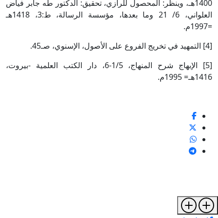
1400هـ، وينظر: المحصول للرازي، تحقيق: الدكتور طه جابر فياض
العلواني، 6/ 21 وما بعدها، مؤسسة الرسالة، ط:3، 1418هـ
=1997م.
[4] التمهيد في تخريج الفروع على الأصول، الإسنوي، صـ45.
[5] الإبهاج شرح المنهاج، 1/5-6، دار الكتب العلمية -بيروت،
1416هـ= 1995م.