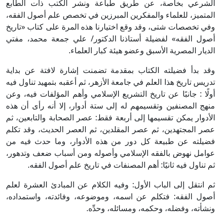
الشرعي بخاصة، عن طريق طباعة ونشر الكتب ذات الطابع
المتميز، للعلماء والمفكرين المبرزين في تخصص علم أصول الفقه،
وفي تخصصات شتى، وقد وقع اختيارنا هذه المرة على كتاب «تاريخ
أصول الفقه» لفضيلة أستاذنا الدكتور/ علي جمعة محمد، مفتي
الديار المصرية الأسبق وعضو هيئة كبار العلماء.
وقد بدأ فضيلته الكتاب بمقدمة تضمنت إشارة لافتة عن بداية
تدريس تاريخ هذا العلم في جامعة الأزهر، ثم أعقبه بتمهيد تناول فيه
أولًا : جانبًا عن تاريخ التشريع الإسلامي وأهم المؤلفات فيه، وعن
منهج المصنفين وتقسيمهم له إلى ستة أدوار، إلا أنه رأى أن هذه
الأدوار يمكن تقسيمها إلى أربعة فقط: عصر الصحابة والتابعين، ثم
عصر المجتهدين، ثم عصر المقلدين، ثم العصر الحديث، وقد تكلم
فضيلته عن طبيعة كل دور من هذه الأدوار، وما حدث فيه من
عوامل نهوض بالفقه الإسلامي وأصوله ومن أسباب ضعف وتدهور،
ثم تناول فيه ثانيًا: أهم المصنفات في تاريخ علم أصول الفقه.
ثم انتقل إلى الباب الأول: وفيه الكلام عن المبادئ العشرة لعلم
أصول الفقه: فتكلم عن اسمه، وموضوعه، وفائدته، واستمداده،
ونشأته، وفضله، وحكمه، ومسائله، وحدِّه.