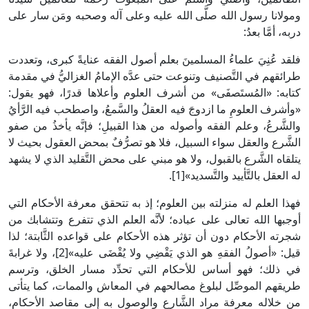
ومولانا رسول الله صلَّى الله عليه وعلى آله وصحبه ومَن سار على
دربه، أمَّا بعدُ:
فلقد عُنِيَ علماءُ المسلمينَ بعلم أصول الفقه عنايةً كبرى، وتعددت
طرائقهم في التَّصنيف وتنوعت حتى عدَّه الإمامُ الغزاليُّ في مقدمة
كتابه: «المُستَصفَى» من أشرف العلوم وأعلاها قدرًا، فهو يقول:
«وأشرف العلومِ ما ازدوجَ فيه العقلُ والسَّمعُ، واصطحب فيه الرَّأيُ
والشَّرعُ، وعلم الفقه وأصوله من هذا القبيلِ؛ فإنَّه يأخذُ من صفو
الشَّرع والعقل سواء السبيل، فلا هو تصرُّفٌ بمحض العقول بحيث لا
يتلقاه الشَّرع بالقبول، ولا هو مبني على محض التَّقليد الذي لا يشهد
له العقل بالتَّأييد والتَّسديد»[1].
فهذا العلم له منزلته بين العلوم؛ إذ به تتحقق معرفة الأحكام التي
أوجبها الله تعالى على عباده؛ لأنَّه العلم الذي تتفرع وتتشابك من
شجرته الأحكام دون أن تؤثر هذه الأحكام على قواعده الثَّابتة؛ لذا
قيل: «أصولُ الفقهِ هو الذي يَقْضِي ولا يُقْضَى عليه»[2]، ولا غرابةَ
في ذلك؛ فهو أساس للأحكام التي تحدِّد مسار الخلق، وترسم
طريقهم الموصِّل لبلوغ مصالحهم في المعاش والممات، كما يتأتى
من خلاله معرفة مراد الشَّارع والوصول به إلى مقاصد الأحكام،