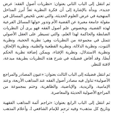
ثم انتقل إلى الباب الثاني بعنوان: «نظريات أصول الفقه: عرض
جديد»، وبدأه بالإشارة إلى أن فكرة النظرية تعدُّ أبرز المداخل
المنهجية في عرض العلوم الحديثة، والتي تعني تلخيص المسائل في
مقولة جامعة معبرة عن القضية الأم وتدور حولها المسائل الفرعية
لهذه القضية، وبخصوص علم أصول الفقه فهو يرى أن النظريات
الضابطة والحاكمة لهذا العلم، والتي تسيطر على العقل الأصولي
تتمثل في مجموعة من النظريات وهي: نظرية الحجية، ونظرية
الثبوت، ونظرية الدلالة، ونظرية القطعية والظنية، ونظرية الإلحاق،
ونظرية الاستدلال، ونظرية الإفتاء، ويمكن إضافة نظرية الحكم
أيضًا، وقد أفاض فضيلته في شرح هذه النظريات بطريقة مبدعة،
لافتة للنظر.
ثم انتقل فضيلته إلى الباب الثالث بعنوان: «عيون المصادر والمراجع
الأصولية» تناول فيه مصادر أصول الفقه عند المذاهب الأربعة، وعند
الإمامية، والزيدية، والإباضية، والظاهرية، وختم بمجموعة من
المراجع الأصولية الحديثة والمعاصرة.
ثم انتقل إلى الباب الرابع بعنوان: «تراجم أئمة المذاهب الفقهية
وتاريخ كل مذهب» وفيه ترجم للإمام الشافعي I، وأعلام المذهب