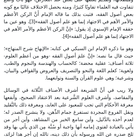
تتفاوت فيه العلماء تفاوتًا كثيرًا، ومنه يحصل الاختلاف غالبًا مع كونه
بعض أصول الفقه، فثبت بذلك ما قاله الإمام أَنَّ الركن الأعظم
والأمر الأهم في الاجتهاد إنما هو علم أصول الفقه»[3]، وهو عين ما
حققه الإمام الإسنوي إذ يقول: «إنَّ الركن الأعظم والأمر الأهم في
الاجتهاد إنما هو علم أصول الفقه»[4].
وهو ما ذكره الإمام ابن السبكي في كتابه: «الإبهاج شرح المنهاج»؛
حيث قال ما نصه: «إنَّ علمَ أصولِ الفقه -وهو من أعظم العلوم-
ثلاثة أصناف: عقلية محضة؛ كالحساب والهندسة والنجوم والطب،
ولغوية؛ كعلم اللغة والنحو والتصريف والعروض والقوافي والبيان،
وشرعية؛ وهي علوم القرآن والسنة وتوابعهما.
ولا ريب في أنَّ الشريعة أشرف الأصناف الثَّلاثة في الوسائل
والمقاصد، وأشرف العلوم الشَّرعية بعد الاعتقاد الصحيح، وأنفعها
معرفة الأحكام التي تجب للمعبود على العابد، ومعرفة ذلك بالتَّقليد
ونقل الفروع المجردة تستفرغ جمام الذِّهن، ولا ينشرح الصدر له؛
لعدم أخذه بالدَّليل، وأين سامع الخبر من المشاهد، وأين أجر من
يأتي بالعبادة لفتوى إمامه أنها واجبة أو سُنَّة مِن الذي يأتي بها وقد
ثلج صدره عن الله ورسوله بأن ذلك دينه، تالله إن أجر هذا لزائد،