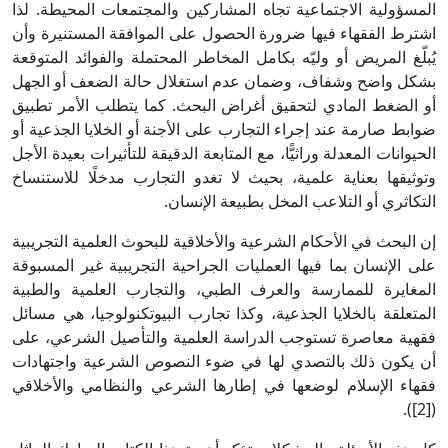
المسؤولية الاجتماعية تجاه المشاركين والمجتمعات المحيطة. لذا
اشترط الفقهاء فيها ضرورة الحصول على الموافقة المستنيرة وأن
يُبلّغ المريض أو وليّه بكامل المخاطر المحتملة والفوائد المتوقعة
بشكل واضح وشفاف، وضمان عدم استغلال حالة الضعف أو الجهل
أو الضغط المادي لتحقيق أغراض البحث. كما يتطلب الأمر تطبيق
ضوابط صارمة عند إجراء التجارب على الأجنة أو الخلايا الجذعية أو
الحيوانات المعدلة وراثيًّا، مع المتابعة الدقيقة للتأثيرات بعيدة الأجل
وتوثيقها بعناية علمية، بحيث لا تغدو التجارب مدخلًا للاستنساخ
التكاثري أو التلاعب المخل بطبيعة الإنسان.
إن البحث في الأحكام الشرعية والأخلاقية للبحوث العلمية التجريبية
على الإنسان بما فيها العمليات الجراحية التجريبية غير المسبوقة
المغايرة للممارسة والعرف الطبي، والتجارب العلمية والطبية
المتعلقة بالخلايا الجذعية، وكذا تجارب البيوتكنولوجيا، هي مسائل
فقهية معاصرة تستوجب الدراسة العلمية والتأصيل الشرعي، على
أن يكون ذلك بالتصدي لها في ضوء النصوص الشرعية واجتهادات
فقهاء الإسلام لوضعها في إطارها الشرعي والنظامي والأخلاقي
([2]).