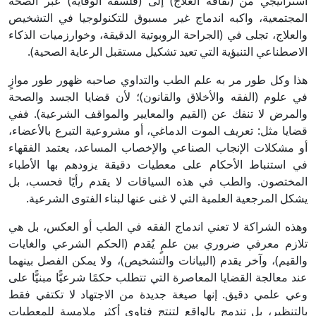
استراتيجي من (ثقافة العلاج) إلى (فلسفة الوقاية) عبر الصحة
المجتمعية، واكبه اندماج غير مسبوق للتكنولوجيا في التشخيص
والعلاج، تجلى في (الجراحة الروبوتية الدقيقة، وخوارزميات الذكاء
الاصطناعي التنبؤية التي تعيد تشكيل مستقبل الرعاية الصحية).
هذا وكل طور مر به علم الطب والتداوي صاحبه ظهور طور موازٍ
في علوم (الفقه والأخلاق والقانون)؛ لأن قضايا الجسد والصحة
والمرض لا تنفك عن (القيم والمعايير والمواقف الشرعية). ففي
قضايا مثل: تعريف الموت الدماغي، أو مشروعية التبرع بالأعضاء،
أو مشكلات الإنجاب الصناعي والإخصاب المساعد، يعتمد الفقهاء
في استنباط الأحكام على معطيات دقيقة يزودهم بها الأطباء
المختصون. والطب في هذه السياقات لا يقدم رأيًا فحسب، بل
يشكل المرجعية العلمية التي لا غنى عنها لبناء الفتوى الشرعية.
وهذه الشراكة لا تعني اندماج الفقه في الطب أو العكس، بل هي
تلازم معرفي ضروري بين علمٍ يُقدم (الحكم الشرعي والغايات
والقيم)، وآخر يقدم (البيانات والتشخيص)، ولا يمكن الفصل بينهما
عند معالجة القضايا المعاصرة التي تتطلب حكمًا شرعيًّا مبنيًّا على
وعي علمي دقيق. إنها صيغة جديدة من الاجتهاد لا تكتفي فقط
بالتنظير، بل تندمج بالواقع لتنتج فتاوى أكثر ملامسة للمعطيات