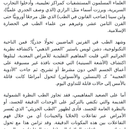
العلماء المسلمون المستشفيات كمراكز تعليمية، وأدخلوا التجارب
السريرية، وبرزت أسماء مثل: الرازي (الذي وصف الجدري علميًّا)،
وابن سينا (صاحب القانون في الطب) الذي ظل مرجعًا أوروبيًّا حتى
القرن الثامن عشر. وغيرهم من علماء الطب في الحضارة
الإسلامية.
وشهد الطب في القرنين الماضيين تحولًا جذريًّا؛ فمن الناحية
التكنولوجية، دشن لويس باستير "العصر الذهبي" باكتشافه نظرية
الجراثيم التي قلبت المفاهيم التقليدية للأمراض المعدية، ليتلوها
اكتشاف (الأشعة السينية) التي فتحت نافذة غير مسبوقة على
أعماق الجسم الحي دون مشرط أو تشريح، ثم جاءت "الأدوية
العجيبة" كـ (البنسلين والأنسولين) لتحول أمراضًا كانت قاتلة
بالأمس إلى حالات قابلة للتداوي اليوم.
أما على الصعيد المفاهيمي، فقد تجاوز الطب النظرة الشمولية
القديمة والتي تكتفي بالتركيز على الوحدات الدقيقة للجسد، أو
بالنظرة العامة للجسد، فأدى لظهور "الطب الجزيئي" الذي يُفسر
الأمراض عبر تفاعلات (الخلايا والجينات) أي من خلال فهم
التفاعلات بين هذه المكونات الدقيقة. وقد تزامن هذا مع تحول