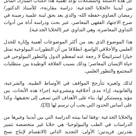
كل هذه الأسئلة والمشكلات تؤكد أهمية هذا الكتاب المبارك الماثل
بين أيدينا «الخلايا الجذعية: دراسة مقارنة»، للأستاذ الدكتور/
رمضان الصاوي-حفظه الله- والذي يعد بحق لبنة علمية رصينة في
صرح الاجتهاد الفقهي المعاصر، عبر بحث ودراسة أداة من أدوات
التداوي المعاصرة، وهي التداوي عبر (الخلايا الجذعية).
هذا الموضوع الذي يعد من أكثر الموضوعات أهمية وإثارة للجدل
العلمي والأخلاقي الواسع، انطلاقا من أن التطورات البيولوجية تمثل
خيارا استراتيجيًّا لا رجعة عنه لمعظم الدول والتطور البيولوجي في
حياة الإنسان المعاصر؛ وذلك بسبب العلاقة الوطيدة بين متطلبات
المجتمع والتطور العلمي.
لذلك ولغيره تتأرجح المواقف في الأوساط الطبية، والشرعية،
والقانونية، إزاء مدى أخلاقية ومشروعية إجراء هذه الأبحاث، بين
مؤيد ومستنكر لها، بناء على الأهداف التي تسعى إلى تحقيقها، وكذا
على أساس الحدود التي يجب أن ترسم لها ([3]).
والخلايا الجذعية -وفقا لما بينته الدراسة التي بين أيدينا وغيرها من
الدراسات في الطب والبيولوجيا- هي خلايا غير متخصصة تتميز
بقدرتين فريدتين؛ الأولى: التجديد الذاتي (الانقسام لإنتاج نسخ