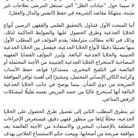
لا سيما حول "عيادات الظل" التي تستغل المرضى بعلاجات غير
مثبتة، منتهكةً مقاصد الشريعة في حفظ (النفس والمال والعقل).
أما المبحث الأول فتناول بالتحقيق العلمي والفقهي الرصين أنواع
الخلايا الجذعية وطرق الحصول عليها والضوابط الحاكمة لذلك،
وذلك في ثلاثة مطالب مترابطة؛ يقدم المؤلف في المطلب الأول
منها تصنيفًا دقيقًا لأنواع الخلايا الجذعية، فيفصل بين الخلايا الجذعية
الجنينية والخلايا الجذعية البالغة. ويُبرز المؤلف القضايا الفقهية
المصاحبة لاستخراج الخلايا الجذعية الجنينية من الأجنة المحتملة أو
الفائضة في التلقيح المخبري، مستذكرًا قواعد حفظ الأنساب
وكرامة الكائن الإنساني المحتمل، ومشيرًا إلى أهمية توافر الموافقة
الصريحة من ذوي الشأن. بينما يوضح في جانب الخلايا الجذعية
البالغة أنها تُستخرج غالبًا من جسد المريض نفسه تقليلًا لمشكلات
الرفض المناعي.
ثم يتطرق المطلب الثاني إلى تفصيل طرق الحصول على الخلايا
الجذعية، محللًا إياها من منظور فقهي دقيق. فيستعرض الإجراءات
المتعلقة بالإخصاب المخبري والاستفادة من الأجنة الفائضة بعد
موافقة صريحة من أصحابها، ويبحث حكم الاستنساخ العلاجي بهدف