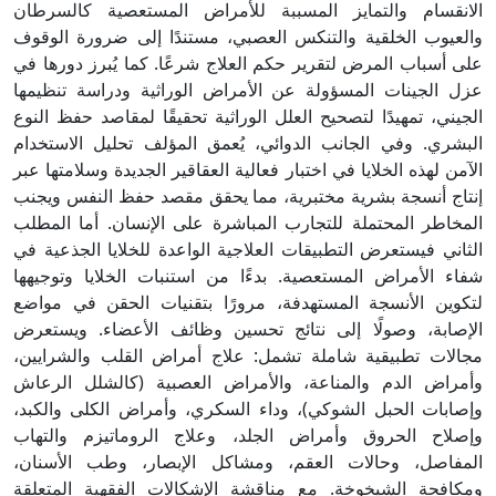
الانقسام والتمايز المسببة للأمراض المستعصية كالسرطان
والعيوب الخلقية والتنكس العصبي، مستندًا إلى ضرورة الوقوف
على أسباب المرض لتقرير حكم العلاج شرعًا. كما يُبرز دورها في
عزل الجينات المسؤولة عن الأمراض الوراثية ودراسة تنظيمها
الجيني، تمهيدًا لتصحيح العلل الوراثية تحقيقًا لمقاصد حفظ النوع
البشري. وفي الجانب الدوائي، يُعمق المؤلف تحليل الاستخدام
الآمن لهذه الخلايا في اختبار فعالية العقاقير الجديدة وسلامتها عبر
إنتاج أنسجة بشرية مختبرية، مما يحقق مقصد حفظ النفس ويجنب
المخاطر المحتملة للتجارب المباشرة على الإنسان. أما المطلب
الثاني فيستعرض التطبيقات العلاجية الواعدة للخلايا الجذعية في
شفاء الأمراض المستعصية. بدءًا من استنبات الخلايا وتوجيهها
لتكوين الأنسجة المستهدفة، مرورًا بتقنيات الحقن في مواضع
الإصابة، وصولًا إلى نتائج تحسين وظائف الأعضاء. ويستعرض
مجالات تطبيقية شاملة تشمل: علاج أمراض القلب والشرايين،
وأمراض الدم والمناعة، والأمراض العصبية (كالشلل الرعاش
وإصابات الحبل الشوكي)، وداء السكري، وأمراض الكلى والكبد،
وإصلاح الحروق وأمراض الجلد، وعلاج الروماتيزم والتهاب
المفاصل، وحالات العقم، ومشاكل الإبصار، وطب الأسنان،
ومكافحة الشيخوخة. مع مناقشة الإشكالات الفقهية المتعلقة