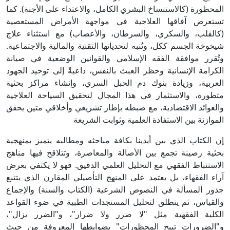
المحظورة (كالاستنساخ البشري الكامل، والاعتداء على الأجنة). كما
تستعرض آفاقها العلاجية في مواجهة الأمراض المستعصية
(كالقلب، والسكري، والسرطان، والأعصاب) مع استثناء علاج
شيخوخة الجسم ككل، وتُنبه لتحدياتها التقنية والمالية والاجتماعية.
وتُقرر موافقة الفقه الإسلامي والقوانين الوضعية في صيانة
الكرامة الإنسانية وحظر العبث بالنفس، داعيةً إلى توحيد الجهود
العربية، وزيادة بنوك دم الحبل السري، وإنشاء مراكز بحثية
متطورة، والاستثمار في هذا المجال لتحقيق السياحة العلاجية
والعوائد الاقتصادية، مع ضبطه بإطار تشريعي وأخلاقي متين يحقق
الموازنة بين الاستفادة العلمية وثوابت الشريعة
إن الكتاب الذي بين أيدينا بكافة مباحثه ومطالبه يتميز بمنهجية
بحثية رصينة تجمع بين الأصالة والمعاصرة، وتتلاقح فيها مناهج
الاستنباط الفقهي مع التحليل العلمي الدقيق. فهو لا يكتفي بعرض
آراء الفقهاء، بل يعتمد على المنهج التأصيلي المقارن الذي يتتبع
جذور المسألة في النصوص الشرعية (الكتاب والسنة) والإجماع
والقياس، ثم ينطلق لتحليل المستجدات الطبية في ضوء القواعد
الكلية الفقهية مثل "لا ضرر ولا ضرار"، و"الضرر يزال"،
و"الضرورات تبيح المحظورات" بضوابطها المعروفة من حيث