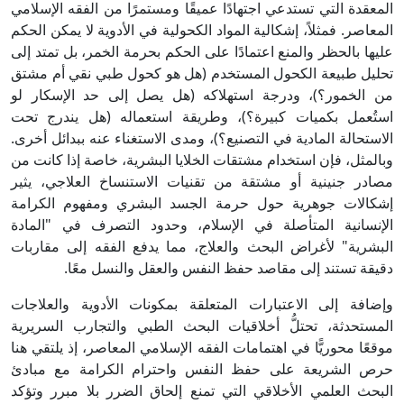
المعقدة التي تستدعي اجتهادًا عميقًا ومستمرًا من الفقه الإسلامي
المعاصر. فمثلاً، إشكالية المواد الكحولية في الأدوية لا يمكن الحكم
عليها بالحظر والمنع اعتمادًا على الحكم بحرمة الخمر، بل تمتد إلى
تحليل طبيعة الكحول المستخدم (هل هو كحول طبي نقي أم مشتق
من الخمور؟)، ودرجة استهلاكه (هل يصل إلى حد الإسكار لو
استُعمل بكميات كبيرة؟)، وطريقة استعماله (هل يندرج تحت
الاستحالة المادية في التصنيع؟)، ومدى الاستغناء عنه ببدائل أخرى.
وبالمثل، فإن استخدام مشتقات الخلايا البشرية، خاصة إذا كانت من
مصادر جنينية أو مشتقة من تقنيات الاستنساخ العلاجي، يثير
إشكالات جوهرية حول حرمة الجسد البشري ومفهوم الكرامة
الإنسانية المتأصلة في الإسلام، وحدود التصرف في "المادة
البشرية" لأغراض البحث والعلاج، مما يدفع الفقه إلى مقاربات
دقيقة تستند إلى مقاصد حفظ النفس والعقل والنسل معًا.
وإضافة إلى الاعتبارات المتعلقة بمكونات الأدوية والعلاجات
المستحدثة، تحتلُّ أخلاقيات البحث الطبي والتجارب السريرية
موقعًا محوريًّا في اهتمامات الفقه الإسلامي المعاصر، إذ يلتقي هنا
حرص الشريعة على حفظ النفس واحترام الكرامة مع مبادئ
البحث العلمي الأخلاقي التي تمنع إلحاق الضرر بلا مبرر وتؤكد