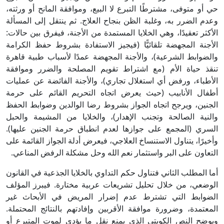
حي أو متوفى، مشترطًا التبرع لا البيع، وموافقة المانح أو ورثته،
وعدم الضرر به، وغلبة الظن بنجاح العلاج. ثم ينتقل إلى المسألة
الأكثر تعقيدًا، وهي الخلايا المستمدة من الأجنة، فيفرق بين حالات:
الأجنة المجهضة تلقائيًّا (فيجيز الاستفادة بشروط حفظ الكرامة
والضوابط الشرعية)، والأجنة المجهضة عمدًا لأسباب طبية قاهرة
تنقذ حياة الأم (مع اشتراط تقويم المصلحة والضرر وموافقة
الأطباء، ورفض أي استغلال تجاري)، والأجنة الفائضة عن عمليات
أطفال الأنابيب (حيث يعرض اتجاه التحريم القائم على حرمة
الجنين، ويرجح اتجاه الجواز بشروط رضا الوالدين وضوابط الحفظ
والنية الصالحة وتجنب الإهدار)، والخلايا من المشيمة والحبل
السري (المجمع على جوازها لعدم انطباق حرمة الجنين عليها).
وأخيرًا، يتناول الاستنساخ العلاجي، فيعرض أدلة الجواز القائمة على
التعاون على البر واستثمار نعم الله وحل مشكلة الرفض المناعي.
أما المطلب الثاني فتناول حكم التداوي بالخلايا الجذعية في القانون
الوضعي، من خلال تحليل تشريعات عربية مختارة. فيبرز المؤلف
الضوابط التي تشترط عدم إضرار المريض في الأبحاث غير
المعتمدة، وضرورة موافقة الأقربين وإفادتهم بالنتائج المحتملة.
ويوضح النص الكويتي الذي يمنع نقل ما يؤدي لموت المتبرع أو