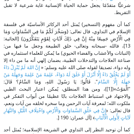
شرعيًّا متقدّمًا يجعل حماية الحياة الإنسانية غاية شرعية لا تقبل
التفريط.
كما أن مفهوم (التسخير) يُمثل أحد الركائز الأساسيّة في فلسفة
الإسلام في التداوي، قال تعالى: {وَسَخَّرَ لَكُمْ مَا فِي السَّمَاوَاتِ وَمَا
فِي الْأَرْضِ جَمِيعًا مِنْهُ إِنَّ فِي ذَلِكَ لَآيَاتٍ لِقَوْمٍ يَتَفَكَّرُونَ} [الجاثية:
13]، فالله -سبحانه وتعالى- خلق الطبيعة وجعل ما فيها من:
(النباتات والأعشاب والفضاء الحيوي) ما يُمكن للعلماء استثماره في
صناعة العلاجات والتدخلات الطبية، بضمان إلهي أنه ما من داء إلا
وله دواء، تصديقا لقوله صلى الله عليه وسلم: «
‌إِنَّ ‌اللهَ ‌لَمْ ‌يُنْزِلْ ‌دَاءً
‌أَوْ ‌لَمْ ‌يَخْلُقْ ‌دَاءً ‌إِلَّا ‌أَنْزَلَ ‌أَوْ ‌خَلَقَ ‌لَهُ ‌دَوَاءً، ‌عَلِمَهُ ‌مَنْ ‌عَلِمَهُ ‌وَجَهِلَهُ ‌مَنْ
‌جَهِلَهُ ‌إِلَّا ‌السَّامَ
". ‌قَالُوا: ‌يَا ‌رَسُولَ ‌اللهِ، ‌وَمَا ‌السَّامُ؟ ‌قَالَ:
"‌الْمَوْتُ»([1])، ومن هذا المنطلق، يُمكن اعتبار البحث الطبي
والاجتهاد في استنباط العلاجات بابًا عظيمًا من أبواب التفكر في
ملكوت الله؛ لمعرفة آيات الرحمن وما سخره لخلقه من آيات ونعم،
قال تعالى: ﴿
إِنَّ فِي خَلْقِ السَّمَاوَاتِ وَالْأَرْضِ وَاخْتِلَافِ اللَّيْلِ وَالنَّهَارِ
لَآيَاتٍ لِأُولِي الْأَلْبَابِ
﴾ [آل عمران: 190 [.
كما أن توحيد النظر إلى التداوي في الشريعة الإسلامية؛ يُمثل أحد