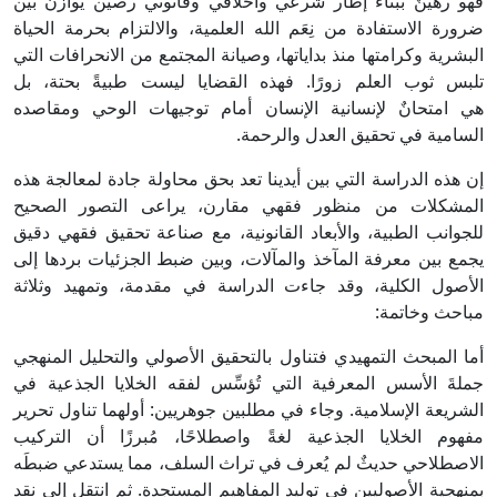
فهو رهينٌ ببناء إطار شرعي وأخلاقي وقانوني رصين يُوازن بين
ضرورة الاستفادة من نِعَم الله العلمية، والالتزام بحرمة الحياة
البشرية وكرامتها منذ بداياتها، وصيانة المجتمع من الانحرافات التي
تلبس ثوب العلم زورًا. فهذه القضايا ليست طبيةً بحتة، بل
هي امتحانٌ لإنسانية الإنسان أمام توجيهات الوحي ومقاصده
السامية في تحقيق العدل والرحمة.
إن هذه الدراسة التي بين أيدينا تعد بحق محاولة جادة لمعالجة هذه
المشكلات من منظور فقهي مقارن، يراعى التصور الصحيح
للجوانب الطبية، والأبعاد القانونية، مع صناعة تحقيق فقهي دقيق
يجمع بين معرفة المآخذ والمآلات، وبين ضبط الجزئيات بردها إلى
الأصول الكلية، وقد جاءت الدراسة في مقدمة، وتمهيد وثلاثة
مباحث وخاتمة:
أما المبحث التمهيدي فتناول بالتحقيق الأصولي والتحليل المنهجي
جملةَ الأسس المعرفية التي تُؤسِّس لفقه الخلايا الجذعية في
الشريعة الإسلامية. وجاء في مطلبين جوهريين: أولهما تناول تحرير
مفهوم الخلايا الجذعية لغةً واصطلاحًا، مُبرزًا أن التركيب
الاصطلاحي حديثٌ لم يُعرف في تراث السلف، مما يستدعي ضبطَه
بمنهجية الأصوليين في توليد المفاهيم المستجدة. ثم انتقل إلى نقد