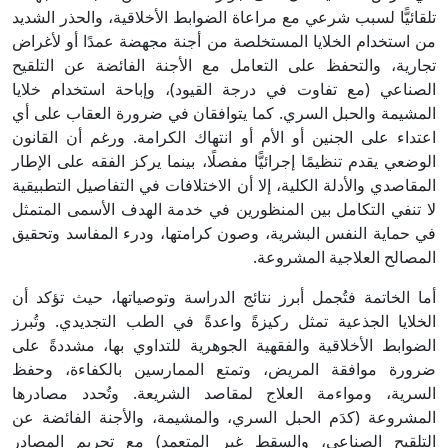
تلقائيًّا لسبب شرعي مع مراعاة الضوابط الأخلاقية، والحذر الشديد
من استخدام الخلايا المستخلصة من أجنة مجهضة عمدًا أو لأغراض
تجارية، والتحفظ على التعامل مع الأجنة الفائضة عن التلقيح
الصناعي (مع تفاوت في درجة القيود)، وإباحة استخدام خلايا
المشيمة والحبل السري. كما يتوافقان في ضرورة العقاب على أي
اعتداء على الجنين أو الأم أو انتهاك الكرامة. ورغم أن القانون
الوضعي يقدم تنظيمًا إجرائيًّا مفصلًا، بينما يركز الفقه على الإطار
المقاصدي والأدلة الكلية، إلا أن الاختلافات في التفاصيل التطبيقية
لا تنفي التكامل بين المنظورين في خدمة الهدف الأسمى المتمثل
في حماية النفس البشرية، وصون كرامتها، ودرء المفاسد وتحقيق
المصالح العلاجية المشروعة.
أما الخاتمة فتُجمل أبرز نتائج الدراسة وتوصياتها، حيث تؤكد أن
الخلايا الجذعية تمثل ركيزةً واعدةً في الطب التجديدي. وتُبرز
الضوابط الأخلاقية والفقهية الجوهرية للتداوي بها، مشددةً على
ضرورة موافقة المريض، وتمتع الممارسين بالكفاءة، وحفظ
السرية، ومواءمة العلاج لمقاصد الشريعة. وتُحدد مصادرها
المشروعة (كدَم الحبل السري، والمشيمة، والأجنة الفائضة عن
التلقيح الصناعي، والسقط غير المتعمد) مع تحريم المصادر