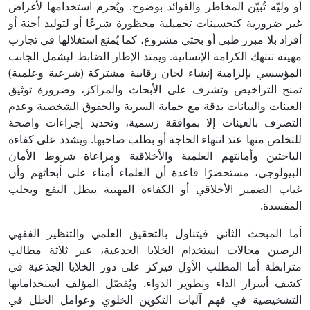
أو وليّه تُبيّن المخاطر والفوائد بوضوح. ويُحرم استخدامها لأغراض
غير ضرورية كتحسينات تجميلية محظورة شرعًا أو لتوليد أجنة أو
أفراد بلا مبرر طبي أو بحثي مشروع، كما يُمنع استغلالها في تجارب
مهينة تنتهك الكرامة الإنسانية. ويمتد الإطار الضابط ليشمل الجانب
المؤسسي بإلزامية إنشاء لجان رقابية مشتركة (شرعية وعلمية)
تمنح التراخيص وتشرف على الأبحاث والمراكز، وضرورة توثيق
العينات والبيانات بدقة مع حماية السرية والحقوق الشخصية وعدم
التصرف بالعينات إلا بموافقة رسمية، وتحديد إجراءات واضحة
للتخلص منها عند انتهاء الحاجة أو بطلب صاحبها. ويشدد على كفاءة
الباحثين وأمانتهم العلمية والأخلاقية ومراعاة شروط الأمان
البيولوجي، مستحضرًا قاعدة أن العلماء أمناء على أبحاثهم وأن
غياب الضمير الأخلاقي أو الكفاءة المهنية يبطل النفع ويجلب
المفسدة.
أما المبحث الثاني فيتناول بالتحقيق العلمي والتنظير الفقهي
الرصين مجالات استخدام الخلايا الجذعية، عبر ثلاثة مطالب
مترابطة أما المطلب الأول فيركز على دور الخلايا الجذعية في
كشف أسرار الداء وتطوير الدواء. ويُفصّل المؤلف استخداماتها
التشخيصية في فهم آليات التكوين الخلوي وعوامل الخلل في