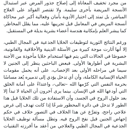
من مجرد تخفيف المعاناة إلى إصلاح جذور المرض عبر استبدال
الأنسجة المريضة بأخرى سليمة. ولا تقتصر الفوائد على العلاج
المباشر، بل تمتد إلى اختبار الأدوية بأمان وفعالية أكبر عبر محاكاة
أنسجة المريض في المعامل قبل تجريبها عليه، مما يقلل المخاطر.
كما يبشر العلم بإمكانية هندسة أعضاء بشرية بديلة في المستقبل.
ورغم النتائج الثورية لتوظيفات الخلايا الجذعية في المجال الطبي،
إلا أنها أثارت موجة كبيرة من الأسئلة الدينية والأخلاقية والقانونية،
خصوصًا في الحالات التي يتم فيها استخدام خلايا مأخوذة من الأجنة
البشرية في أطوارها الأولى. فبعض الباحثين ينظر إلى الجنين لا
سيما في مراحله الأولى بعد الإخصاب، على أنه يحمل مقومات
الحياة الإنسانية الكاملة، وأن أي تدخل يؤدي إلى تدميره يُعد مساسًا
بحرمة النفس التي كرّمها الله –تعالى-، واعتداءً على أمانة الخلق
التي أودعها الله في الإنسان. بينما يرى آخرون أن الحياة لا تبدأ إلا
بعد حلول الروح في الجسد، وأن الاستفادة من تلك الخلايا قبل هذا
الطور لا تدخل في دائرة المحظور شرعًا إذا كانت تهدف إلى غرض
علاجي راجح، وتفرَّع عن هذا الخلاف في التصور خلاف في حكم
إجهاض الجنين قبل نفخ الروح فيه. وتظل مسألة توظيف الخلايا
الجذعية في المجال الطبي والعلاجي من أعقد ما أفرزته التقنيات