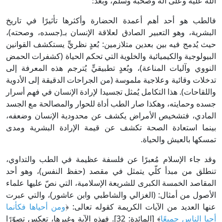
الله عليه وعلى آله وصحبه وسلم، وبعد؛
فالطب هو أحد أهم أعمدة الحضارة وأكثرها تأثيرًا في تاريخ
البشرية، وهو التعبير الصادق لعلاقة الإنسان بـ(جسده، وصحته)،
حيث يُدمج فيه بين بعدين متلازمين: بُعدٍ نظريٍّ يستكشف القوانين
البيولوجية والكيميائية والخلوية التي تحكم الحياة (كشفرات الحمض
النووي وآليات المناعة)، وبُعدٍ تطبيقيٍّ يُترجم هذه المعرفة إلى
تدخلات وقائية وعلاجية ملموسة (من الجراحات الدقيقة إلى الأدوية
واللقاحات). هذا التكامل يُمثل تجسيدا لإرادة الإنسان في فهم أسرار
جسده وحمايته، وهكذا صار الطب أداة للحوار والمصالحة مع الجسد
المادي، فتشخيص الأمراض يكشف عن محدودية الإنسان وضعفه،
بينما استعادة الصحة تكشف عن قيمة الإرادة البشرية ومدى
تمسكها بالعيش والحياة.
وقد جاء الإسلام مُعبرًا عن فلسفة عظيمة في الطب والتداوي،
تنطلق من مبدأ كلّي يتمثل في مقصد (حفظ النفس)، وهو أحد
المقاصد الخمسة الكبرى للشريعة الإسلامية، التي نصّ عليها علماء
الأصول من أمثال: (الغزالي والشاطبي وابن عاشور)، والتي عبرت
عنها العديد من الآيات الكريمة كقوله تعالى: ﴿
ومن أحياها فكأنما
أحيا الناس جميعًا
﴾ [المائدة: 32]. فهذه الآية وغيرها، تعكس تصوّرًا