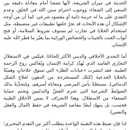
الحديثة في ميزان الشريعة، لأنها تضعنا أمام معادلة دقيقة بين
السعي إلى الشفاء، ووجوب احترام سنن الله في الخلق، وعدم
التعدي على ما له حرمة ذاتية أو مقصود شرعي. كما أن من أوجه
الإشكال أن هذه الأبحاث قد تجرّ خلفها تطبيقات غير منضبطة، مثل
استخدام الخلايا في تجارب لم تستوف شروط السلامة، أو فتح
أبواب العبث بالجينات والخصائص الوراثية بما يغيّر ما فطر الله عليه
الإنسان.
أما التحدي الأخلاقي والديني الأكثر إلحاحًا، فيكمن في الاستغلال
التجاري الفاسد الذي يُهدِّد كرامة الإنسان ويُعاكس روح الرحمة
الطبية. فقد انتشرت «عيادات الظل» التي تسوق علاجاتٍ وهميّةً
بالخلايا الجذعية (كتلك المستخرجة من الدهون لعلاج الشلل
الدماغي)، مستغلةً يأس المرضى ومعاناة أسرهم، ومُتحدِّيةً بذلك
الضوابطَ الشرعيةَ التي تحرم الغشَّ والتدليسَ وتحتم حمايةَ
الضعفاء من الاستغلال. وهذا الانحراف لا يمس الأخلاق الطبية
فحسب، بل ينتهك أيضًا مقاصد الشريعة في حفظ (المال والعقل
والنفس).
لذا فإن ضبط هذه التقنية الواعدة يتطلب أكثر من التقدم المخبري؛