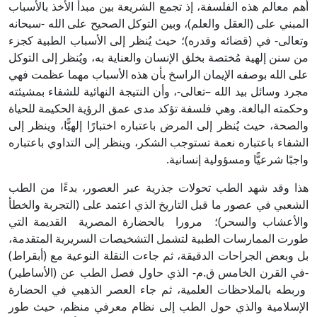
أهم معالم هذه الفلسفة، إذ تجمع الشريعة بين مبدأ الأخذ بالأسباب
المبني على (العقل والعلم)، وبين التوكل الصحيح على الله -سبحانه
وتعالى- في (قضائه وقدره)؛ حيث يُنظر إلى الأسباب الطبية كجزء
من سنن إلهية مُختصة بخلق الإنسان والعناية به، ويُنظر إلى التوكل
على الله بوصفه الإيمان الراسخ بأن هذه الأسباب مهما عظمت فهي
مجرد وسائل بيد الله –تعالى-، وأن النتيجة النهائية للشفاء بمشيئته
وحكمته البالغة. وهي فلسفة تؤكد مدى عمق الرؤية الحكيمة للحياة
والصحة، حيث يُنظر إلى المرض باعتباره اختبارًا إلهيًّا، وينظر إلى
الشفاء باعتباره نعمة تستوجب الشكر، وينظر إلى التداوي باعتباره
واجبًا شرعيًّا ومسؤولية إنسانية.
هذا وقد شهد الطب تحولات جذرية عبر العصور، بدءًا من الطب
الشعبي في عصور ما قبل التاريخ الذي اعتمد على (التجربة والخطأ
والأعشاب والسحر)؛ مرورا بالحضارة المصرية القديمة التي
طورت الممارسات الطبية لتشمل التشخيصات السريرية المتقدمة،
بل وبعض الجراحات الدقيقة، ثم جاءت النقلة النوعية مع (أبقراط)
-في القرن الخامس ق.م- الذي حاول فصل الطب عن (الأساطير)
وربطه بالملاحظات العلمية، ثم جاء العصر الذهبي في الحضارة
الإسلامية والذي حول الطب إلى نظام معرفي منظم، حيث طور