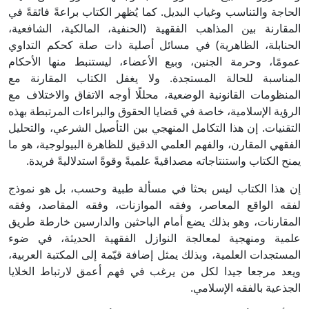
الحاجة والتناسب وغياب البديل. كما يُظهر الكتاب براعةً فائقةً في
المقارنة بين المذاهب الفقهية (الحنفية، المالكية، الشافعية،
الحنابلة، الظاهرية) في مسائل أصلية ذات صلة كحكم التداوي
عمومًا، وحرمة الجنين، وبيع الأعضاء، ليستنبط منها الأحكام
المناسبة للحالة المستجدة. ولا يغفل الكتاب المقارنة مع
المنظومات القانونية الوضعية، محللًا أوجه الاتفاق والاختلاف مع
الرؤية الإسلامية، خاصة في قضايا الحقوق والبراءات المرتبطة بهذه
التقنيات. إن هذا التكامل المنهجي بين التأصيل الشرعي، والتحليل
الفقهي المقارن، والفهم العلمي الدقيق للظاهرة البيولوجية، هو ما
يمنح الكتاب واستنتاجاته مصداقيةً علميةً وقوةً استدلاليةً فريدة.
إن هذا الكتاب ليس بحثا في مسألة طبية وحسب، بل هو نموذج
لفقه الواقع المعاصر، وفقه الموازنات، وفقه المقاصد، وفقه
المقارنات، وهو بذلك يضع أمام الباحثين والدارسين خارطة طريق
علمية ومنهجية لمعالجة النوازل الفقهية الحديثة، في ضوء
المستجدات العلمية، وبذلك يمثل إضافة قيّمة إلى المكتبة العربية،
ويعد مرجعا جيدا لكل من يرغب في فهم أعمق لارتباط الخلايا
الجذعية بالفقه الإسلامي.