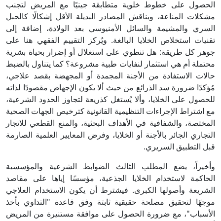
الحصول على خطوط خلوية متطابقة جينيًا مع المريض لتجنب
مشكلات المناعة، ويناقش المصادر البديلة الأقل إشكالًا كالحبل
السري والمشيمة والسائل الأمنيوسي بعد الولادة، إضافة إلى
تقنيات استخلاص الخلايا البالغة. ويُركز التقييم الفقهي هنا على
جوهر كل طريقة: هل تنطوي على استغلال أو إضرار بحياة بشرية
محتملة أم هي استثمار لنفايات طبية مشروعة؟ كما يتناول بالضبط
حالات الاستفادة من الأجنة المجمدة أو المجهضة بقصد علاجي،
مُؤكدًا ضرورة سد الذرائع من حيث ألا يكون الإجهاض مقصودًا لذاته
للحصول على الخلايا، وألا يُستغل كذريعة لتجاوز الحدود الشرعية،
مع اشتراط الإجراءات التنظيمية القانونية كترخيص الجهات الصحية
المختصة، والشفافية في الأهداف البحثية، والمنع القطعي للاتجار
التجاري الجائر بالأجنة أو الخلايا، وفرض المعايير العلمية الصارمة
قبل التطبيق السريري.
وأخيراً، يضع المطلب الثالث الضوابط الشرعية والمؤسسية
الحاكمة لاستخدام الخلايا الجذعية، مؤسسًا إياها على مقاصد
الشريعة وأصولها الكبرى. فيشترط أن يكون الاستخدام العلاجي
موجهًا لتحقيق مصلحة حقيقية ثابتة وفق قاعدة "التداوي بأخذ
الأسباب"، مع ضرورة الحصول على موافقة مستنيرة من المريض