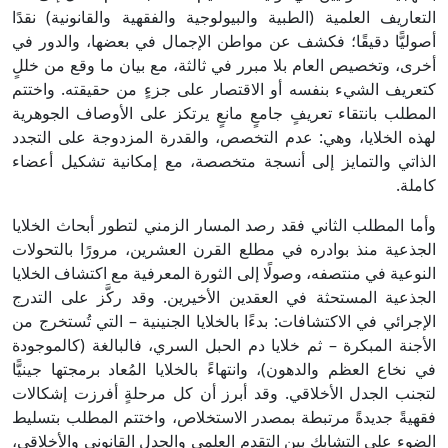
التعاريف العلمية (الطبية والبيولوجية والفقهية والقانونية) نقدًا
أصوليًّا دقيقًا؛ فكشف عن مواطن الإجمال في بعضها، والدور في
أخرى، وتخصيص العام بلا مبرر في ثالثة، مع بيان ما وقع من خللٍ
كتعريف الشيء بنفسه أو الاقتصار على جزءٍ من حقيقته. واختتم
المطلب بانتقاء تعريفٍ جامعٍ مانعٍ يرتكز على الأوصاف الجوهرية
لهذه الخلايا، وهي: عدم التخصص، والقدرة المزدوجة على التجدد
الذاتي والتمايز إلى أنسجة متخصصة، مع إمكانية تشكيل أعضاء
كاملة.
وأما المطلب الثاني فقد رصد المسار الزمني لتطور أبحاث الخلايا
الجذعية منذ بوادره في مطلع القرن العشرين، مرورًا بالتحولات
النوعية في منتصفه، وصولًا إلى الثورة المعرفية مع اكتشاف الخلايا
الجذعية المستحثة في العقدين الأخيرين. وقد ركَّز على التدرج
الإجرائي في الاكتشافات: بدءًا بالخلايا الجنينية – التي تُستخرج من
الأجنة المبكرة – ثم خلايا دم الحبل السري، فالبالغة (كالموجودة
في نخاع العظم والدهون)، وانتهاءً بالخلايا المُعاد برمجتها جينيًّا
لتجنب الجدل الأخلاقي. وقد أبرز أن كل مرحلةٍ أفرزت إشكالات
فقهيةً جديدةً مرتبطة بمصدر الاستخلاص، واختتم المطلب بتسليط
الضوء على التشابك بين التقدم العلمي والجدل القانوني والأخلاقي،