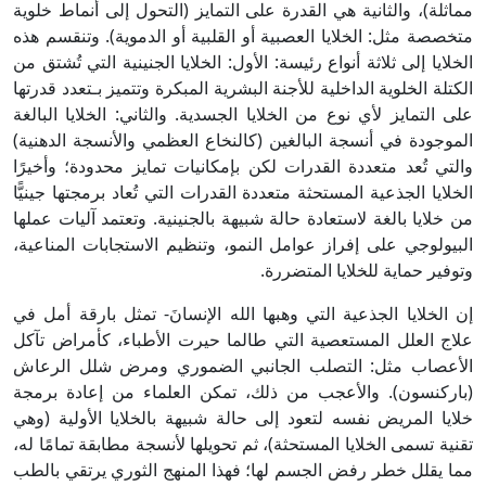
مماثلة)، والثانية هي القدرة على التمايز (التحول إلى أنماط خلوية
متخصصة مثل: الخلايا العصبية أو القلبية أو الدموية). وتنقسم هذه
الخلايا إلى ثلاثة أنواع رئيسة: الأول: الخلايا الجنينية التي تُشتق من
الكتلة الخلوية الداخلية للأجنة البشرية المبكرة وتتميز بـتعدد قدرتها
على التمايز لأي نوع من الخلايا الجسدية. والثاني: الخلايا البالغة
الموجودة في أنسجة البالغين (كالنخاع العظمي والأنسجة الدهنية)
والتي تُعد متعددة القدرات لكن بإمكانيات تمايز محدودة؛ وأخيرًا
الخلايا الجذعية المستحثة متعددة القدرات التي تُعاد برمجتها جينيًّا
من خلايا بالغة لاستعادة حالة شبيهة بالجنينية. وتعتمد آليات عملها
البيولوجي على إفراز عوامل النمو، وتنظيم الاستجابات المناعية،
وتوفير حماية للخلايا المتضررة.
إن الخلايا الجذعية التي وهبها الله الإنسانَ- تمثل بارقة أمل في
علاج العلل المستعصية التي طالما حيرت الأطباء، كأمراض تآكل
الأعصاب مثل: التصلب الجانبي الضموري ومرض شلل الرعاش
(باركنسون). والأعجب من ذلك، تمكن العلماء من إعادة برمجة
خلايا المريض نفسه لتعود إلى حالة شبيهة بالخلايا الأولية (وهي
تقنية تسمى الخلايا المستحثة)، ثم تحويلها لأنسجة مطابقة تمامًا له،
مما يقلل خطر رفض الجسم لها؛ فهذا المنهج الثوري يرتقي بالطب