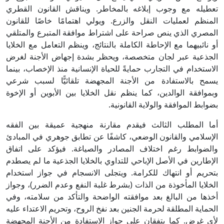
تعطيله مع وجوب إبلاغه بالمخاطر. ويناقش القانون القطري
المنظم لعمليات النقل والزرع. ويولي اهتمامًا خاصًا للقانون
المصري الذي ينص صراحة على اشتراط موافقة المتبرع والمتلقي
أو نائبيهما مع الإحاطة الكاملة بالنتائج، وينظم التعامل مع الخلايا
الجذعية عبر لجان متخصصة، ويحظر بشدة إجهاض الأجنة لغرض
الاستخدام في التجارب حمايةً للحياة الإنسانية منذ الإخصاب، بينما
يسمح بالاستفادة من الأجنة المجهضة تلقائيًّا لسبب شرعي
وبموافقة الوالدين، كما ينظم نقل الخلايا بين الأبوين أو الإخوة
بضوابط الموافقة والولاية القانونية.
أما المطلب الثالث فيقدم مقارنة منهجية عميقة بين الفقه
الإسلامي والقانون الوضعي، كاشفًا عن تطابق جوهري في المبادئ
والضوابط رغم اختلاف المصادر والصياغة. فيؤكد على اتفاق
الإطارين في الأصل الإباحي للتداوي بالخلايا الجذعية ما لم يصطدم
بتحريم أو انتهاك للكرامة. ويتجلى الانسجام في جواز استخدام
الخلايا المأخوذة من الذات (بشرط غلبة النفع وعدم الضرر)، وجواز
أخذها من البالغ بعد موافقته الواضحة والتأكد من سلامته، وفي
الحماية المطلقة لحرمة الجنين بعد نفخ الروح، وتحريم الاعتداء عليه
لأي غرض. كما يتفقان على جواز الاستفادة من الأجنة المجهضة