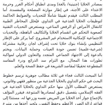
بمصادر الخلايا (جنينية/ بالغة) ومدى انطباق أحكام الغرر وحرمة
الاعتداء على الأجنة، في إطار موازنة المصلحة والمفسدة. أما
المطلب الثالث فيقدم تقييمًا شاملًا للتحديات والضوابط الحاكمة
لتوظيفات الخلايا الجذعية في التداوي. فيُحلل المخاطر الطبية
كانتقال الأمراض أو الرفض المناعي، ويستعرض التحديات التقنية
كصعوبة التحكم في انقسام الخلايا والتكاليف الباهظة، والتحديات
الاجتماعية كإمكانية الاستخدام غير المشروع. كما يركز على الإطار
التنظيمي بإنشاء بنوك خلايا تحت إشراف لجان رقابية مشتركة
(شرعية-علمية) تضمن جودة العينات وحماية البيانات. ويختم
بالدعوة إلى الاجتهاد الجماعي المتجدد والتعاون الدولي لمواكبة
تطورات هذا المجال، مع التزام سد الذرائع ودرء المفاسد
المقطوعة تحقيقًا لمقاصد الشريعة في حفظ الصحة والعلم.
أما المبحث الثالث فجاء في ثلاثة مطالب جوهرية ترسم خطوط
البحث في حكم التداوي بالخلايا الجذعية من منظور فقهي وقانوني،
يستعرض المطلب الأول منها حكم التداوي بالخلايا الجذعية في
الفقه الإسلامي، بتفصيل دقيق لمصادرها المتنوعة. فيقرر المؤلف
بالإجماع جواز أخذ الخلايا من المريض نفسه وزرعها له، مستندًا إلى
قواعد إزالة الضرر الأعظم وحفظ النفس، ويُجيز أخذها من متبرع