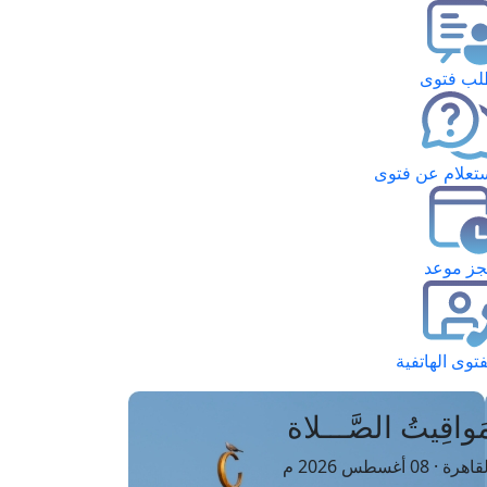
ب فتوى
تعلام عن فتوى
ز موعد
فتوى الهاتفية
َواقِيتُ الصَّـــلاة
اهرة · 08 أغسطس 2026 م