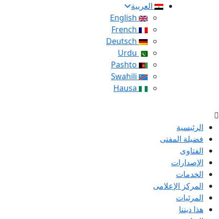
العربية
English
French
Deutsch
Urdu
Pashto
Swahili
Hausa
الرئيسية
فضيلة المفتى
الفتاوى
الإصدارات
الخدمات
المركز الإعلامى
المرئيات
هذا ديننا