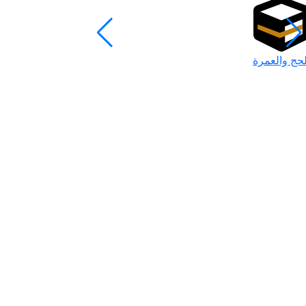
لحج والعمرة
رمضان