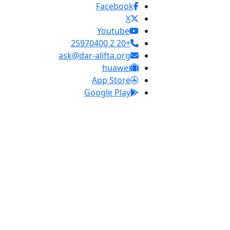
Facebook
X
Youtube
+20 2 25970400
ask@dar-alifta.org
huawei
App Store
Google Play