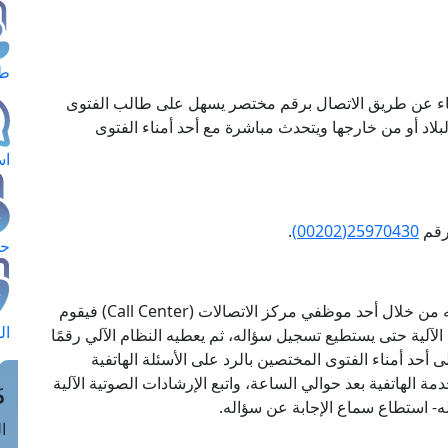
طل
فتاء عن طريق الاتصال برقم مختصر يسهل على طالب الفتوى
اد أو من خارجها ويتحدث مباشرة مع أحد أمناء الفتوى
اس
رقم
25970430(00202)
.
حج
عند اتصال السائل بخدمة الهاتف يتم استقبال مكالمته من خلال أحد موظفي مركز الاتصالات (Call Center) فيقوم
ال
 الآلية حتى يستطيع تسجيل سؤاله، ثم يعطيه النظام الآلي رقمًا
 إلى أحد أمناء الفتوى المختصين بالرد على الأسئلة الهاتفية
ة الهاتفية بعد حوالي الساعة، واتبع الإرشادات الصوتية الآلية
م
- استطاع سماع الإجابة عن سؤاله.
الق