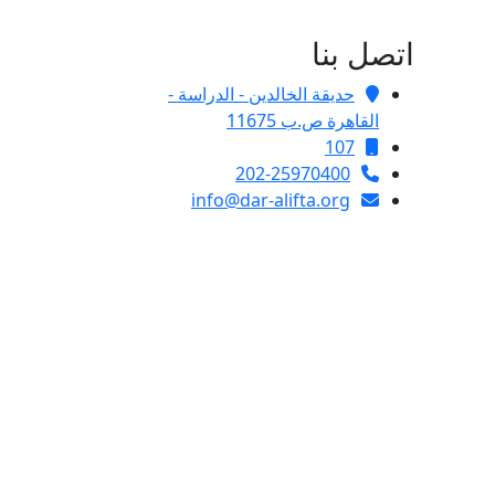
اتصل بنا
حديقة الخالدين - الدراسة -
القاهرة ص.ب 11675
107
202-25970400
info@dar-alifta.org