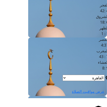
لفجر
4
لشروق
6
لظهر
1
لعصر
4:3
لمغرب
7 
لعشاء
9
عرض مواقيت الصلاة