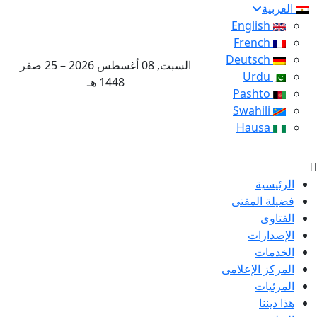
العربية
English
French
Deutsch
السبت, 08 أغسطس 2026 – 25 صفر
Urdu
1448 هـ
Pashto
Swahili
Hausa
الرئيسية
فضيلة المفتى
الفتاوى
الإصدارات
الخدمات
المركز الإعلامى
المرئيات
هذا ديننا