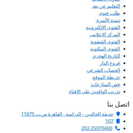
التعليم عن بعد
طلب فتوى
تنمية الأسرة
الفتوى الإلكترونية
المركز الإعلامى
الفتوى الشفوية
الفتوى المكتوبة
التاريخ الهجري
فروع الدار
الحساب الشرعي
خريطة الموقع
فض المنازعات
تدريب الوافدين على الإفتاء
اتصل بنا
حديقة الخالدين - الدراسة - القاهرة ص.ب 11675
107
202-25970400