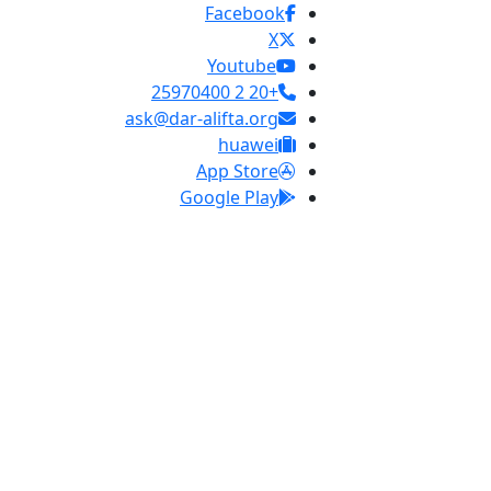
Facebook
X
Youtube
+20 2 25970400
ask@dar-alifta.org
huawei
App Store
Google Play