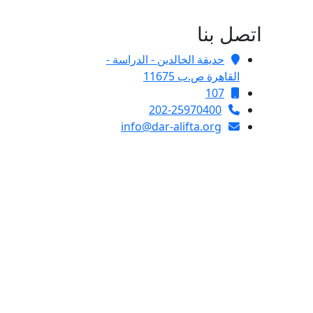
اتصل بنا
حديقة الخالدين - الدراسة -
القاهرة ص.ب 11675
107
202-25970400
info@dar-alifta.org