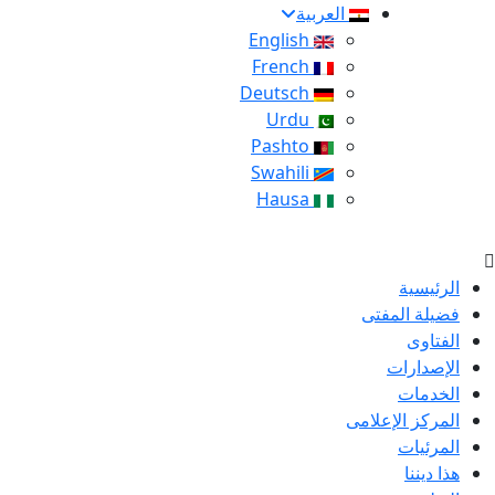
العربية
English
French
Deutsch
Urdu
Pashto
Swahili
Hausa
الرئيسية
فضيلة المفتى
الفتاوى
الإصدارات
الخدمات
المركز الإعلامى
المرئيات
هذا ديننا