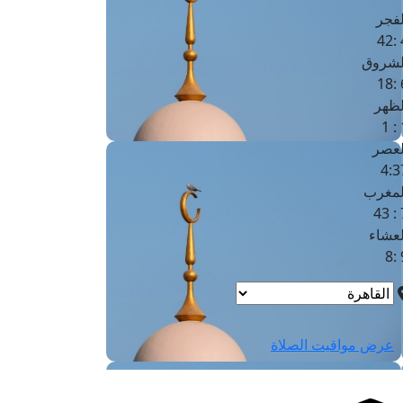
لفجر
4
لشروق
6
لظهر
1
لعصر
4:3
لمغرب
7 
لعشاء
9
عرض مواقيت الصلاة