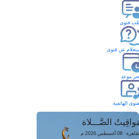
ب فتوى
تعلام عن فتوى
ز موعد
فتوى الهاتفية
َواقِيتُ الصَّـــلاة
اهرة · 08 أغسطس 2026 م