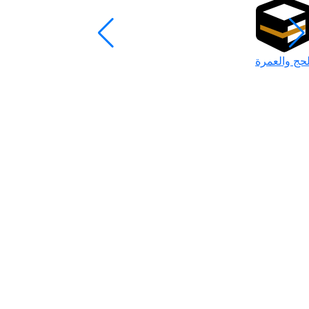
لحج والعمرة
رمضان