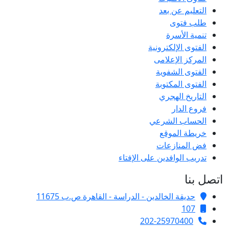
التعليم عن بعد
طلب فتوى
تنمية الأسرة
الفتوى الإلكترونية
المركز الإعلامى
الفتوى الشفوية
الفتوى المكتوبة
التاريخ الهجري
فروع الدار
الحساب الشرعي
خريطة الموقع
فض المنازعات
تدريب الوافدين على الإفتاء
اتصل بنا
حديقة الخالدين - الدراسة - القاهرة ص.ب 11675
107
202-25970400