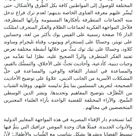
المختلفة للوصول إلى المواطنين كافة بكل الطُّرق والأشكال، حتى
تُيسِّر عليهم معرفة الفتاوى الخاصة بدينهم؛ لعدم ترك فراغ تدخل
منه الجماعات المتطرفة بأفكارها المسمومة وآرائها المتطرفة،
فلأجل المواجهة الفكرية لجماعات الظلام والفكر المنحرف امتلكت
الدار 16 صفحة رسمية على الفيس بوك بأكثر من لغة، وحسابين
على تويتر، وحسابًا على إنستجرام ويوتيوب وقناة تليجرام وساوند
كلاود، وحسابًا على تيك توك تبثُّ من خلالها أنشطة مختلفة تعرض
تفنيد الفكر المتطرف والردَّ الصحيح عليه، نظرًا لما تقدِّمه من
وجبات دينية، كأدعية، وأحاديث تحثُّ على الأخلاق، والتمسُّك بالقيم،
والمساعدة في انتشار الثقافة والوعي، والمساعدة في حلِّ
المشكلات الأسرية من الجانب الديني، علاوةً على توضيح الأحاديث
الصحيحة، لتعريف المسلمين بما يتمُّ تدليسه عليهم، ووقاية الشباب
من التَّطرُّف بتوضيح المفاهيم وتحديدها، ونشر الدين الوسطي
السَّمح، والآراء المختلفة للقضية الواحدة بآراء العلماء المعتبرين
المتخصصين في مجالهم .
كما تستخدم دار الإفتاء المصرية في هذه المواجهة المعايير الدولية
والأدوات الجديدة، فمثلًا هناك وحدة الموشن جرافيك التي يتمُّ فيها
تبسيط القضايا ونشرها بشكل يتناسب مع الشَّباب والأطفال؛ لأنَّ