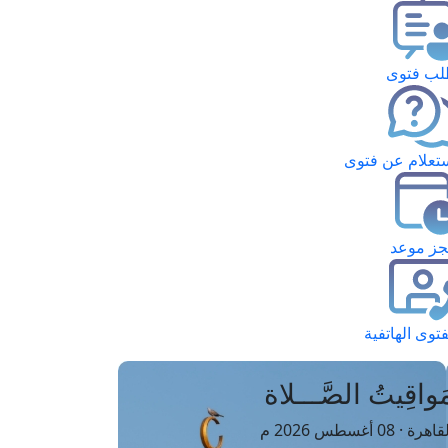
ب فتوى
تعلام عن فتوى
ز موعد
فتوى الهاتفية
َواقِيتُ الصَّـــلاة
اهرة · 08 أغسطس 2026 م