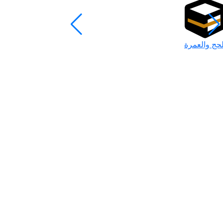
لحج والعمرة
رمضان