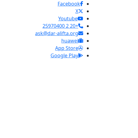
Facebook
X
Youtube
+20 2 25970400
ask@dar-alifta.org
huawei
App Store
Google Play