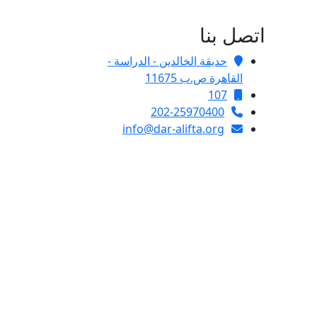
اتصل بنا
حديقة الخالدين - الدراسة -
القاهرة ص.ب 11675
107
202-25970400
info@dar-alifta.org