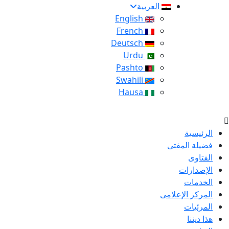
العربية
English
French
Deutsch
Urdu
Pashto
Swahili
Hausa
الرئيسية
فضيلة المفتى
الفتاوى
الإصدارات
الخدمات
المركز الإعلامى
المرئيات
هذا ديننا