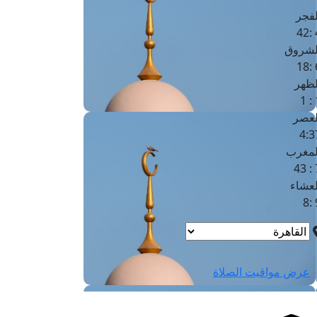
لفجر
4
لشروق
6
لظهر
1
لعصر
4:3
لمغرب
7 
لعشاء
9
عرض مواقيت الصلاة