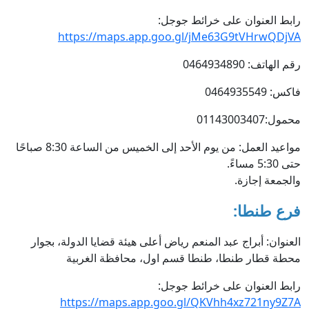
رابط العنوان على خرائط جوجل:
https://maps.app.goo.gl/jMe63G9tVHrwQDjVA
رقم الهاتف: 0464934890
فاكس: 0464935549
محمول:01143003407
مواعيد العمل: من يوم الأحد إلى الخميس من الساعة 8:30 صباحًا
حتى 5:30 مساءً.
والجمعة إجازة.
فرع طنطا:
العنوان: أبراج عبد المنعم رياض أعلى هيئة قضايا الدولة، بجوار
محطة قطار طنطا، طنطا قسم اول، محافظة الغربية
رابط العنوان على خرائط جوجل:
https://maps.app.goo.gl/QKVhh4xz721ny9Z7A