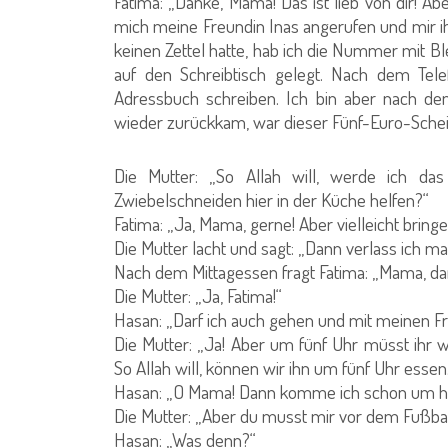
Fatima: „Danke, Mama! Das ist lieb von dir! A
mich meine Freundin Inas angerufen und mir i
keinen Zettel hatte, hab ich die Nummer mit Bl
auf den Schreibtisch gelegt. Nach dem Tel
Adressbuch schreiben. Ich bin aber nach dem
wieder zurückkam, war dieser Fünf-Euro-Schei
Die Mutter: „So Allah will, werde ich da
Zwiebelschneiden hier in der Küche helfen?“
Fatima: „Ja, Mama, gerne! Aber vielleicht brin
Die Mutter lacht und sagt: „Dann verlass ich 
Nach dem Mittagessen fragt Fatima: „Mama, dar
Die Mutter: „Ja, Fatima!“
Hasan: „Darf ich auch gehen und mit meinen F
Die Mutter: „Ja! Aber um fünf Uhr müsst ihr w
So Allah will, können wir ihn um fünf Uhr essen.
Hasan: „O Mama! Dann komme ich schon um hal
Die Mutter: „Aber du musst mir vor dem Fußbal
Hasan: „Was denn?“