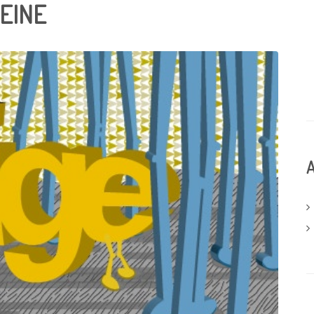
EINE
A