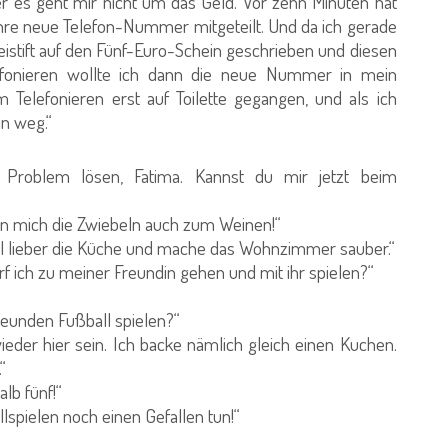
ber es geht mir nicht um das Geld. Vor zehn Minuten hat
hre neue Telefon-Nummer mitgeteilt. Und da ich gerade
eistift auf den Fünf-Euro-Schein geschrieben und diesen
efonieren wollte ich dann die neue Nummer in mein
 Telefonieren erst auf Toilette gegangen, und als ich
n weg.“
s Problem lösen, Fatima. Kannst du mir jetzt beim
gen mich die Zwiebeln auch zum Weinen!“
mal lieber die Küche und mache das Wohnzimmer sauber.“
f ich zu meiner Freundin gehen und mit ihr spielen?“
reunden Fußball spielen?“
ieder hier sein. Ich backe nämlich gleich einen Kuchen.
“
b fünf!“
lspielen noch einen Gefallen tun!“