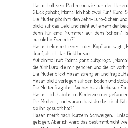
Hasan holt sein Portemonnaie aus der Hosenta
Glück gehabt, Mama! Ich hab zwei Fünf-Euro-S
Die Mutter gibt ihm den Zehn-Euro-Schein und 
blickt auf das Geld und sieht auf einem der b
denn für eine Nummer auf dem Schein? Ist
heimliche Freundin?“
Hasan bekommt einen roten Kopf und sagt: „Ne
drauf, als ich das Geld bekam.“
Auf einmal ruft Fatima ganz aufgeregt: „Mama
die fünf Euro, die mir gehören und die ich vorhi
Die Mutter blickt Hasan streng an und fragt: „
Hasan blickt verlegen auf den Boden und stottert: „I
Die Mutter fragt ihn: „Woher hast du diesen Fü
Hasan: „Ich hab ihn im Kinderzimmer gefunden
Die Mutter: „Und warum hast du das nicht Fatim
sie ihn gesucht hat?“
Hasan meint nach kurzem Schweigen: „Entsch
gelogen. Aber ich werd das bestimmt nicht wie