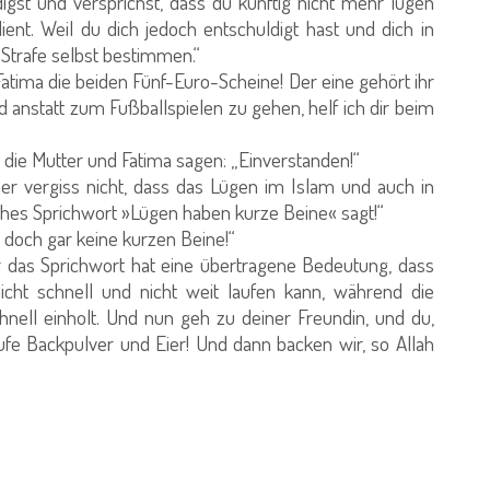
digst und versprichst, dass du künftig nicht mehr lügen
ient. Weil du dich jedoch entschuldigt hast und dich in
e Strafe selbst bestimmen.“
Fatima die beiden Fünf-Euro-Scheine! Der eine gehört ihr
d anstatt zum Fußballspielen zu gehen, helf ich dir beim
 die Mutter und Fatima sagen: „Einverstanden!“
r vergiss nicht, dass das Lügen im Islam und auch in
ches Sprichwort »Lügen haben kurze Beine« sagt!“
 doch gar keine kurzen Beine!“
er das Sprichwort hat eine übertragene Bedeutung, dass
icht schnell und nicht weit laufen kann, während die
hnell einholt. Und nun geh zu deiner Freundin, und du,
fe Backpulver und Eier! Und dann backen wir, so Allah