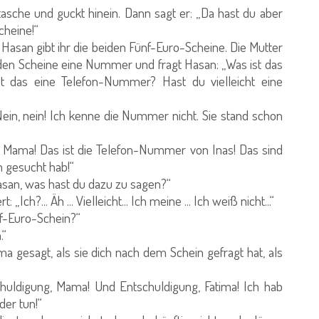
sche und guckt hinein. Dann sagt er: „Da hast du aber
cheine!“
Hasan gibt ihr die beiden Fünf-Euro-Scheine. Die Mutter
eiden Scheine eine Nummer und fragt Hasan: „Was ist das
 das eine Telefon-Nummer? Hast du vielleicht eine
in, nein! Ich kenne die Nummer nicht. Sie stand schon
! Mama! Das ist die Telefon-Nummer von Inas! Das sind
n gesucht hab!“
Hasan, was hast du dazu zu sagen?“
ch?... Äh ... Vielleicht... Ich meine ... Ich weiß nicht...“
nf-Euro-Schein?“
.“
a gesagt, als sie dich nach dem Schein gefragt hat, als
uldigung, Mama! Und Entschuldigung, Fatima! Ich hab
der tun!“